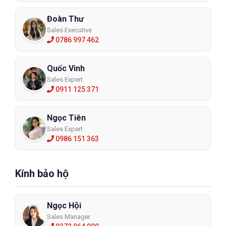
Đoàn Thư
Sales Executive
0786 997 462
Quốc Vinh
Sales Expert
0911 125 371
Ngọc Tiên
Sales Expert
0986 151 363
Kính bảo hộ
Ngọc Hội
Sales Manager