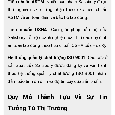
Tiêu chuẩn ASTM:
 Nhiều sản phẩm Salisbury được 
Dù là vai áo cách điện xếp lọi class 3 nhưng độ dày vai áo
cách
thử nghiệm và chứng nhận theo các tiêu chuẩn 
điện D3RRB-ST
có kết cấu không quá lớn giúp giảm thiểu năng
ASTM về an toàn điện và bảo hộ lao động.
lượng khi sử dụng cho người dùng. Thêm vào đó, nó cũng
không gây ảnh hưởng nhiều đến các hoạt động cũng như cảm
Tiêu chuẩn OSHA:
 Các giải pháp bảo hộ của 
nhận xúc giác.
Salisbury hỗ trợ doanh nghiệp tuân thủ các quy định 
D3RRB-ST đáp ứng tiêu chuẩn ASTM D1051
an toàn lao động theo tiêu chuẩn OSHA của Hoa Kỳ.
Áp dụng cho Sản xuất và thử nghiệm tay áo cách điện bằng
cao su để bảo vệ công nhân khỏi bị điện giật.
Tay áo cách điện được cung cấp và được chỉ định là Type I
Hệ thống quản lý chất lượng ISO 9001:
 Các cơ sở 
sẽ không phản ứng với ozone và Type II kháng với ozone.
sản xuất của Salisbury được đăng ký và vận hành 
Salisbury D3RRBST thuộc Type I.
theo hệ thống quản lý chất lượng ISO 9001 nhằm 
Tay áo cách điện có 5 cấp độ khác nhau tùy thuộc đặc tính
điện, chia làm Class 00, Class 0, Class 1, Class 2, Class 3,
đảm bảo tính ổn định và độ tin cậy của sản phẩm.
Class 4. D3RRBST thuộc Class 3.
Người sử dụng tiêu chuẩn này có trách nhiệm thiết lập các
Quy Mô Thành Tựu Và Sự Tin 
thực hành an toàn, sức khỏe và môi trường phù hợp và xác
định khả năng áp dụng các giới hạn quy định trước khi sử
Tưởng Từ Thị Trường
dụng.
ASTM D1051 được xây dựng theo các nguyên tắc được quốc