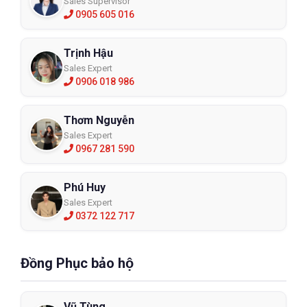
Sales Supervisor
0905 605 016
Trịnh Hậu
Sales Expert
0906 018 986
Thơm Nguyễn
Sales Expert
0967 281 590
Phú Huy
Sales Expert
0372 122 717
Đồng Phục bảo hộ
Vũ Tùng