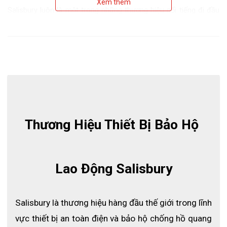
Xem thêm
Salisbury luôn là một trong những thương hiệu nổi tiếng đi đầu
về nghiên cứu và sản xuất các thiết bị bảo hộ cách điện. Dòng
sản phẩm đang được tập trung và phát triển gần đây nhất phải
kể đến là
vai áo cách điện Salisbury class 3 D3RRB-ST
. Thiết
bị này có tính năng bảo vệ toàn diện được kết hợp với găng tay
cách điện giúp người dùng làm việc được an toàn hơn. Hãy cùng
xem ngay bài viết dưới đây để rõ hơn về
D3RRB-ST.
Thiết kế dài hơn
Thương Hiệu Thiết Bị Bảo Hộ 
Lao Động Salisbury
Salisbury là thương hiệu hàng đầu thế giới trong lĩnh 
vực thiết bị an toàn điện và bảo hộ chống hồ quang 