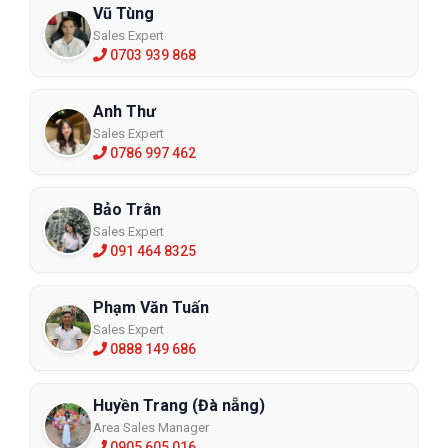
Vũ Tùng
Sales Expert
0703 939 868
Anh Thư
Sales Expert
0786 997 462
Bảo Trân
Sales Expert
091 464 8325
Phạm Văn Tuấn
Sales Expert
0888 149 686
Huyền Trang (Đà nẵng)
Area Sales Manager
0905 605 016