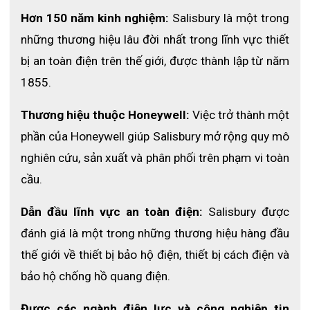
tế công nhận về tiêu chuẩn hóa được thiết lập trong Quyết
Hơn 150 năm kinh nghiệm:
 Salisbury là một trong 
định về Nguyên tắc Phát triển Tiêu chuẩn, Hướng dẫn và
những thương hiệu lâu đời nhất trong lĩnh vực thiết 
Khuyến nghị Quốc tế do Ủy ban Rào cản Kỹ thuật của Tổ
chức Thương mại Thế giới (TBT) ban hành
bị an toàn điện trên thế giới, được thành lập từ năm 
Mua vai áo cách điện D3RRB-ST ở
1855.
đâu uy tín?
Thương hiệu thuộc Honeywell:
 Việc trở thành một 
phần của Honeywell giúp Salisbury mở rộng quy mô 
nghiên cứu, sản xuất và phân phối trên phạm vi toàn 
cầu.
Dẫn đầu lĩnh vực an toàn điện:
 Salisbury được 
đánh giá là một trong những thương hiệu hàng đầu 
thế giới về thiết bị bảo hộ điện, thiết bị cách điện và 
bảo hộ chống hồ quang điện.
Hiện nay trên thị trường,
vai áo
cách điện D3RRB-ST
được
Được các ngành điện lực và công nghiệp tin 