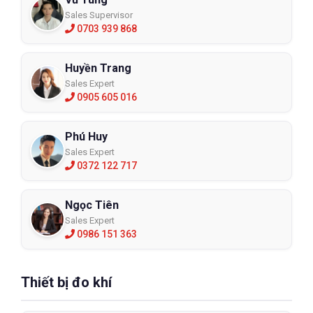
Sales Supervisor
0703 939 868
Huyền Trang
Sales Expert
0905 605 016
Phú Huy
Sales Expert
0372 122 717
Ngọc Tiên
Sales Expert
0986 151 363
Thiết bị đo khí