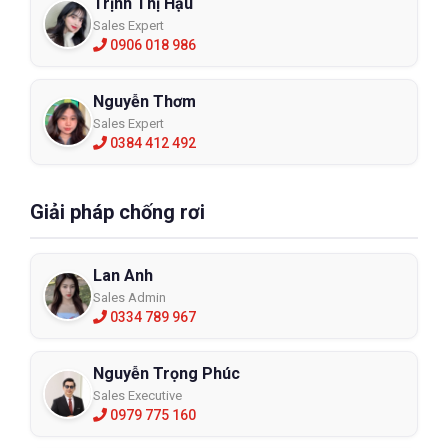
Trịnh Thị Hậu
Sales Expert
0906 018 986
Nguyễn Thơm
Sales Expert
0384 412 492
Giải pháp chống rơi
Lan Anh
Sales Admin
0334 789 967
Nguyễn Trọng Phúc
Sales Executive
0979 775 160