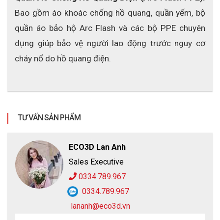
Bao gồm áo khoác chống hồ quang, quần yếm, bộ 
quần áo bảo hộ Arc Flash và các bộ PPE chuyên 
dụng giúp bảo vệ người lao động trước nguy cơ 
cháy nổ do hồ quang điện.
TƯ VẤN SẢN PHẨM
ECO3D Lan Anh
Sales Executive
0334.789.967
0334.789.967
lananh@eco3d.vn