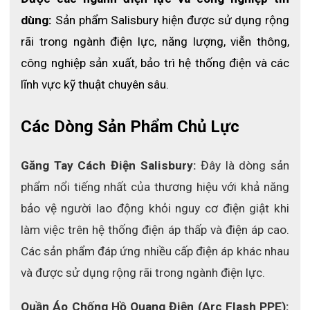
phân phối bởi rất nhiều nhà bán. Nhưng nhà bán uy tín với giá
dùng:
 Sản phẩm Salisbury hiện được sử dụng rộng 
thành tận gốc cùng nhiều năm kinh nghiệm như
ECO3D
SAFETY
thì lại không nhiều. ECO3D là nhà phân phối trực tiếp
rãi trong ngành điện lực, năng lượng, viễn thông, 
các thiết bị thuộc thương hiệu Salisbury nên giá thành tại đây
công nghiệp sản xuất, bảo trì hệ thống điện và các 
luôn được đánh giá là tốt nhất. Ngoài ra, các dịch vụ tư vấn, hỗ
trỡ, đào tạo sản phẩm của ECO3D luôn mang đến sự hài lòng
lĩnh vực kỹ thuật chuyên sâu.
tới mỗi khách hàng, theo đúng phương châm "Vui lòng khách
đến - Vừa lòng khách đi".
Các Dòng Sản Phẩm Chủ Lực
Để biết thêm thông tin chi tiết về
vai áo
cách điện D3RRB-ST
cũng như các thiết bị khác và được giải đáp các thắc mắc liên
hệ ngay
HOTLINE : 032 5088861.
Găng Tay Cách Điện Salisbury: 
Đây là dòng sản 
phẩm nổi tiếng nhất của thương hiệu với khả năng 
bảo vệ người lao động khỏi nguy cơ điện giật khi 
làm việc trên hệ thống điện áp thấp và điện áp cao. 
Các sản phẩm đáp ứng nhiều cấp điện áp khác nhau 
và được sử dụng rộng rãi trong ngành điện lực.
Quần Áo Chống Hồ Quang Điện (Arc Flash PPE): 