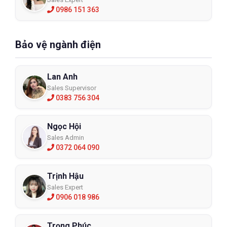
0986 151 363
Bảo vệ ngành điện
Lan Anh
Sales Supervisor
0383 756 304
Ngọc Hội
Sales Admin
0372 064 090
Trịnh Hậu
Sales Expert
0906 018 986
Trọng Phúc