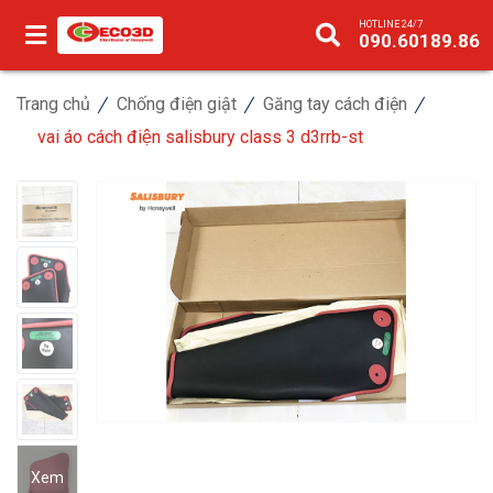
HOTLINE 24/7
090.60189.86
Trang chủ
Chống điện giật
Găng tay cách điện
vai áo cách điện salisbury class 3 d3rrb-st
Xem