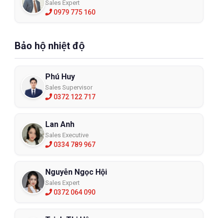
Sales Expert
0979 775 160
Bảo hộ nhiệt độ
Phú Huy
Sales Supervisor
0372 122 717
Lan Anh
Sales Executive
0334 789 967
Nguyễn Ngọc Hội
Sales Expert
0372 064 090