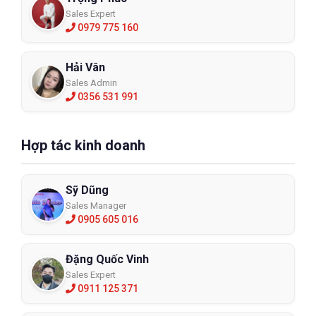
Sales Expert
0979 775 160
Hải Vân
Sales Admin
0356 531 991
Hợp tác kinh doanh
Sỹ Dũng
Sales Manager
0905 605 016
Đặng Quốc Vinh
Sales Expert
0911 125 371