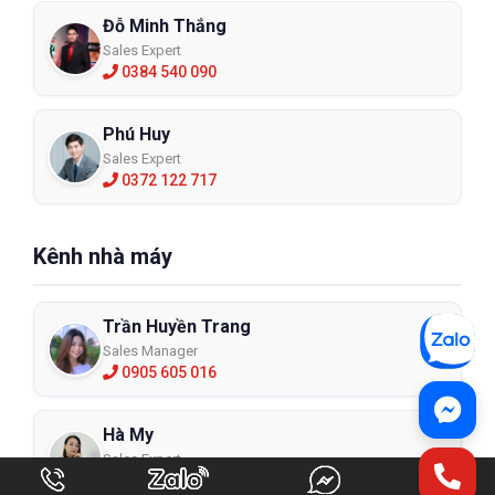
Đỗ Minh Thắng
Sales Expert
0384 540 090
Phú Huy
Sales Expert
0372 122 717
Kênh nhà máy
Trần Huyền Trang
Sales Manager
0905 605 016
Hà My
Sales Expert
0942 908 098