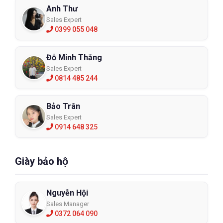
Anh Thư
Sales Expert
0399 055 048
Đỗ Minh Thắng
Sales Expert
0814 485 244
Bảo Trân
Sales Expert
0914 648 325
Giày bảo hộ
Nguyễn Hội
Sales Manager
0372 064 090