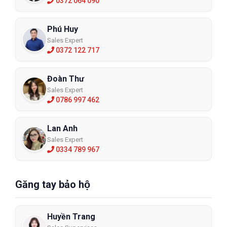
0372 064 090
Phú Huy
Sales Expert
0372 122 717
Đoàn Thư
Sales Expert
0786 997 462
Lan Anh
Sales Expert
0334 789 967
Găng tay bảo hộ
Huyền Trang