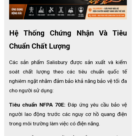
Điểm đáng nói nhất của
vai áo cách điện D3RRB-ST chính là
các nút cài được tích hợp trên đầu vai áo. Các nút cài này sẽ
được liên kết với một phụ kiện nối khác để giúp giữ chặt vai áo
Hệ Thống Chứng Nhận Và Tiêu 
với nhau. Nhờ vậy người dùng dù hoạt động mạnh cũng không lo
vai áo bị bung ra và cũng phòng ngừa được các tai nạn rủi ro
Chuẩn Chất Lượng
khác như là mất tập trung hoặc vướng vai áo vào đâu đó,......
Độ dày không quá lớn
Các sản phẩm Salisbury được sản xuất và kiểm 
soát chất lượng theo các tiêu chuẩn quốc tế 
nghiêm ngặt nhằm đảm bảo khả năng bảo vệ tối đa 
cho người sử dụng:
Tiêu chuẩn NFPA 70E:
 Đáp ứng yêu cầu bảo vệ 
người lao động trước các nguy cơ hồ quang điện 
trong môi trường làm việc có điện năng.