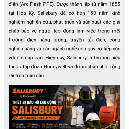
điện (Arc Flash PPE). Được thành lập từ năm 1855 
Vai áo cách điện Salisbury
class 3 D3RRB-ST được thiết kế
tại Hoa Kỳ, Salisbury đã có hơn 150 năm kinh 
kích thước dài hơn mang đến sự bảo vệ tốt hơn cho người dùng.
Vai áo kéo dài từ phần vai cho đến hết phần cánh tay. Khoảng
nghiệm nghiên cứu, phát triển và sản xuất các giải 
trống bên trong rộng rãi giúp điều hành các cử chỉ dễ dàng mà
pháp bảo vệ người lao động làm việc trong môi 
không sợ bị gò bó hay gây khó chịu. Đồng thời mang lại độ
thoáng nhất định lưu thông luồng không khí tốt hơn, giảm thiểu
trường điện năng lượng, truyền tải điện, công 
mồ hôi và các mùi khó chịu khi phải làm việc tại môi trường
nghiệp nặng và các ngành nghề có nguy cơ tiếp xúc 
nhiệt độ thời tiết nóng.
với điện áp cao. Hiện nay, Salisbury là thương hiệu 
Tiện dụng hơn với các nút cài
thuộc tập đoàn Honeywell và được phân phối rộng 
rãi trên toàn cầu.