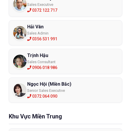
Sales Executive
0372 122 717
Hải Vân
Sales Admin
0356 531 991
Trịnh Hậu
Sales Consultant
0906 018 986
Ngọc Hội (Miền Bắc)
Senior Sales Executive
0372 064 090
Khu Vực Miền Trung