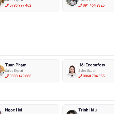
0786 997 462
091 464 8325
iệu Hoa Kỳ
ghiên cứu Công nghiệp và Tiêu chuẩn Malaysia
nh chất lượng và sự an toàn của sản phẩm. Điều này giúp người lao
 này trong mọi tình huống.
ẢN PHẨM
Tuấn Phạm
Hội Ecosafety
ử dụng Ủng bảo hộ Neukings NK85K thì việc bảo dưỡng đúng cách là
Sales Expert
Sales Expert
0888 149 686
0868 784 355
ết. Thay vào đó, hãy cởi chúng ra định kỳ để cho đôi chân của 
 kích cỡ bàn chân sẽ lớn hơn. Khi mang ủng, mũi ủng nên còn dư một
Ngọc Hội
Trịnh Hậu
h trạng tốt nhất, nên sử dụng bàn chải mềm để làm sạch sau mỗi lần