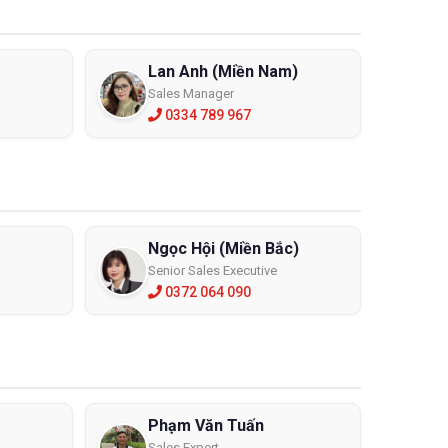
Lan Anh (Miền Nam)
Sales Manager
0334 789 967
Ngọc Hội (Miền Bắc)
Senior Sales Executive
 cao, khả
0372 064 090
giúp sản
 việc an
Phạm Văn Tuấn
Sales Expert