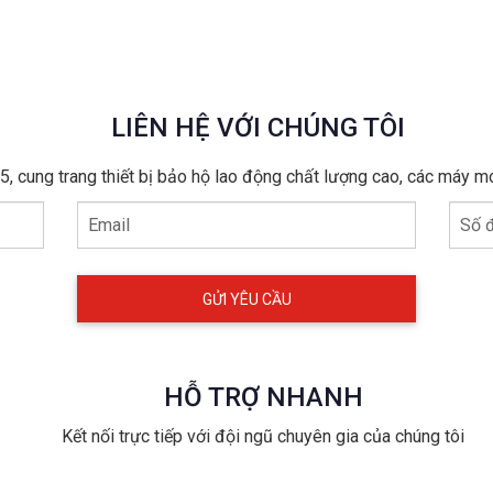
ấp khả năng chống mài mòn và chống dầu, cùng với thiết kế chống 
LIÊN HỆ VỚI CHÚNG TÔI
Midsole lót thép chống vật nhọn đâm thủng đảm bảo an toàn tuyệt
, cung trang thiết bị bảo hộ lao động chất lượng cao, các máy m
CẤP VỚI ĐỘ BỀN VÀ THIẾT KẾ VƯỢT TRỘI
Email
Số đ
HỖ TRỢ NHANH
Kết nối trực tiếp với đội ngũ chuyên gia của chúng tôi