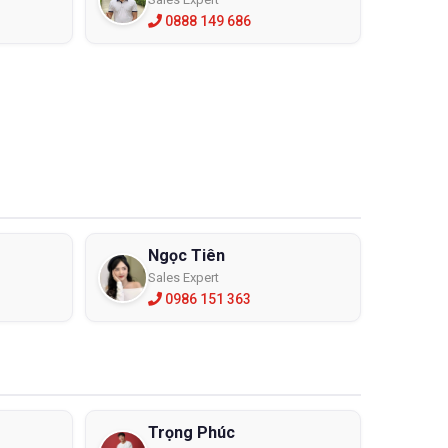
0888 149 686
 động có
Ngọc Tiên
 vô cùng
Sales Expert
0986 151 363
bạn được
 chút.
Trọng Phúc
 sử dụng