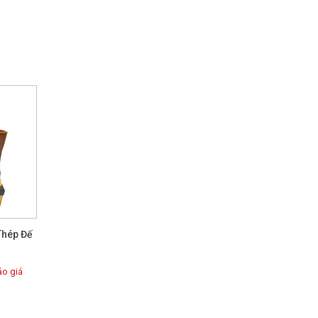
Thép Đế
o giá
lót lưới
 an toàn