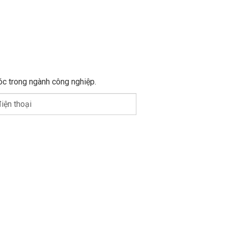
trượt ưu
 đối cho
óc trong ngành công nghiệp.
iện thoại