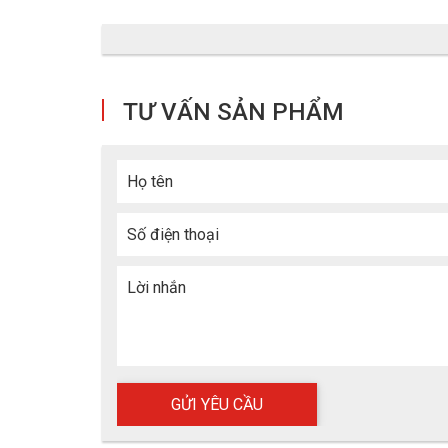
TƯ VẤN SẢN PHẨM
Họ tên
Sản phẩm
Số điện thoại
Tham khảo thêm:
Các sản phẩm giày bảo hộ mà ECO
Lời nhắn
ỦNG BẢO HỘ NEUKINGS NK85K - CẤU TẠO TU