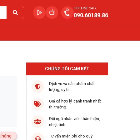
HOTLINE 24/7
090.60189.86
CHÚNG TÔI CAM KẾT
Dịch vụ và sản phẩm chất
lượng, uy tín.
Giá cả hợp lý, cạnh tranh nhất
thị trường.
Đội ngũ nhân viên thân thiện,
nhiệt tình.
 hàng
Tư vấn miễn phí cho quý