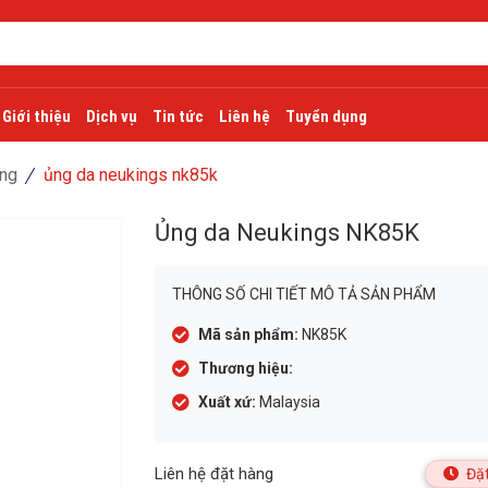
Giới thiệu
Dịch vụ
Tin tức
Liên hệ
Tuyển dụng
ộng
ủng da neukings nk85k
Ủng da Neukings NK85K
THÔNG SỐ CHI TIẾT MÔ TẢ SẢN PHẨM
Mã sản phẩm:
NK85K
Thương hiệu:
Xuất xứ:
Malaysia
Liên hệ đặt hàng
Đặt