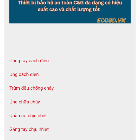
vị tiên phong trên toàn quốc trong lĩnh vực cung cấp 
giày  cách điện chính hãng, cao cấp dành riêng cho 
ngành điện. Hỗ trợ khách hàng kiểm định tất cả sản 
phẩm liên quan đến bảo hộ điện.
Bảo hộ điện ECO3D – Cam kết hàng thật – Bảo hành 
thật – Tư vấn tận tâm.
Website: 
https://eco3d.vn
Găng tay cách điện
Hotline:  
0979.775.160
Fanpage:
Ủng cách điện
https://www.facebook.com/baohodienECO3D
Trùm đầu chống cháy
Ủng chữa cháy
Quần áo chịu nhiệt
Găng tay chịu nhiệt