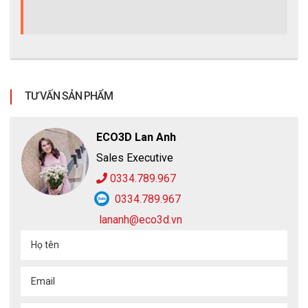
TƯ VẤN SẢN PHẨM
ECO3D Lan Anh
Sales Executive
0334.789.967
0334.789.967
lananh@eco3d.vn
Họ tên
Email