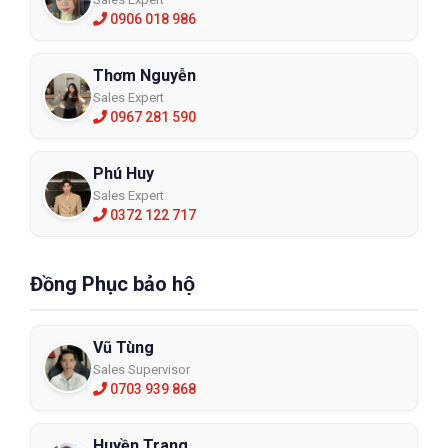
0906 018 986
Thơm Nguyễn
Sales Expert
0967 281 590
Phú Huy
Sales Expert
0372 122 717
Đồng Phục bảo hộ
Vũ Tùng
Sales Supervisor
0703 939 868
Huyền Trang