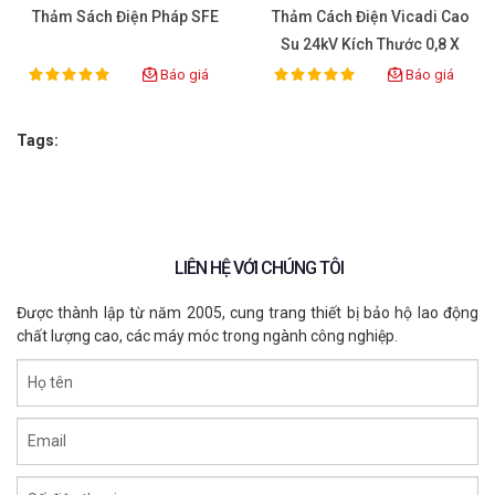
Thảm Sách Điện Pháp SFE
Thảm Cách Điện Vicadi Cao
T
Su 24kV Kích Thước 0,8 X
0,8m
Báo giá
Báo giá
100%
100%
Rating:
Rating:
Tags:
LIÊN HỆ VỚI CHÚNG TÔI
Được thành lập từ năm 2005, cung trang thiết bị bảo hộ lao động
chất lượng cao, các máy móc trong ngành công nghiệp.
Họ tên
Email