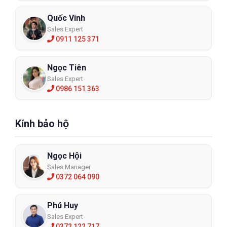
Quốc Vinh
Sales Expert
0911 125 371
Ngọc Tiên
Sales Expert
0986 151 363
Kính bảo hộ
Ngọc Hội
Sales Manager
0372 064 090
Phú Huy
Sales Expert
0372 122 717