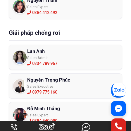
Nguyễn Thơm
Sales Expert
0384 412 492
Giải pháp chống rơi
Lan Anh
Sales Admin
0334 789 967
Nguyễn Trọng Phúc
Sales Executive
0979 775 160
Đỗ Minh Thắng
Sales Expert
0384 540 090