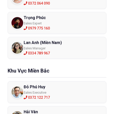
0372 064 090
Trọng Phúc
Sales Expert
0979 775 160
Lan Anh (Miền Nam)
Sales Manager
0334 789 967
Khu Vực Miền Bắc
Đỗ Phú Huy
Sales Executive
0372 122 717
Hải Vân