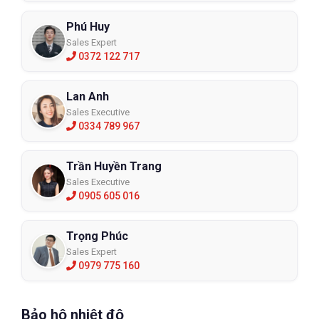
Phú Huy
Sales Expert
0372 122 717
Lan Anh
Sales Executive
0334 789 967
Trần Huyền Trang
Sales Executive
0905 605 016
Trọng Phúc
Sales Expert
0979 775 160
Bảo hộ nhiệt độ