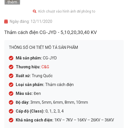
thêm
Kích chuột vào hình ảnh để phóng to
Ngày đăng:
12/11/2020
Thảm cách điện CG-JYD - 5,10,20,30,40 KV
THÔNG SỐ CHI TIẾT MÔ TẢ SẢN PHẨM
Mã sản phẩm:
CG-JYD
Thương hiệu:
C&G
Xuất xứ:
Trung Quốc
Loại sản phẩm:
Thảm cách điện
Màu sắc:
Đen
Độ dày:
3mm, 5mm, 6mm, 8mm, 10mm
Cấp độ (Class):
0, 1, 2, 3, 4
Khả năng cách điện:
1KV – 7KV – 16KV – 26KV – 36KV