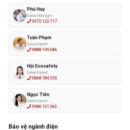
Phú Huy
Sales Manager
0372 122 717
Tuấn Phạm
Sales Expert
0888 149 686
Hội Ecosafety
Sales Expert
0868 784 355
Ngọc Tiên
Sales Expert
0986 151 363
Bảo vệ ngành điện