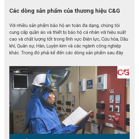
Các dòng sản phẩm của thương hiệu C&G
ỨNG DỤNG CỦA THẢM CÁCH ĐIỆN 
CG-JYD
Với nhiều sản phẩm bảo hộ an toàn đa dạng, chúng tôi
cung cấp quần áo và thiết bị bảo hộ cá nhân với hiệu suất
Trạm biến áp và phòng phân phối điện
cao và chất lượng tốt trong lĩnh vực Điện lực, Cứu hỏa, Dầu
khí, Quân sự, Hàn, Luyện kim và các ngành công nghiệp
Nhà máy điện, khu công nghiệp
khác. Trong đó phải kể đến các dòng sản phẩm sau đây
Hệ thống tủ điện trung thế và hạ thế
Khu vực bảo trì, sửa chữa thiết bị điện
Phòng kỹ thuật, phòng điều khiển hệ thống điện
Các công trình yêu cầu tiêu chuẩn an toàn điện cao
ĐỊA CHỈ BẢO HỘ THẢM CÁCH ĐIỆN
TRÊN TOÀN QUỐC
Bảo hộ lao động ECO3D
 hiện là một trong những đơn 