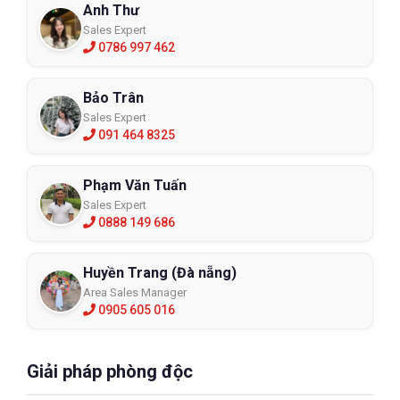
Anh Thư
Sales Expert
0786 997 462
Bảo Trân
Sales Expert
091 464 8325
Phạm Văn Tuấn
Sales Expert
0888 149 686
Huyền Trang (Đà nẵng)
Area Sales Manager
0905 605 016
Giải pháp phòng độc