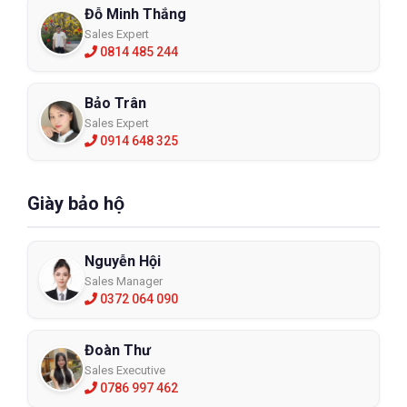
Đỗ Minh Thắng
Sales Expert
0814 485 244
Bảo Trân
Sales Expert
0914 648 325
Giày bảo hộ
Nguyễn Hội
Sales Manager
0372 064 090
Đoàn Thư
Sales Executive
0786 997 462