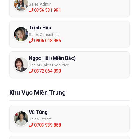
Sales Admin
0356 531 991
Trịnh Hậu
Sales Consultant
0906 018 986
Ngọc Hội (Miền Bắc)
Senior Sales Executive
0372 064 090
Khu Vực Miền Trung
Vũ Tùng
Sales Expert
0703 939 868