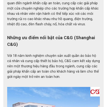
quan đến ngành khẩn cấp an toàn, cung cấp các giải pháp
Thảm cách điện cao cấp CG-JYD được thiết kế theo tiêu 
một cửa chuyên nghiệp cho các trường hợp khẩn cấp khác
chuẩn an toàn điện quốc tế, mang lại khả năng cách điện 
nhau và nhân viên vận hành có thể tiếp xúc với các môi
vượt trội, giúp ngăn dòng điện truyền qua bề mặt và đảm 
trường rủi ro cao khác nhau như hồ quang, điện trường,
bảo an toàn cho người sử dụng trong môi trường làm việc có 
nhiệt độ cao, đèn flash cháy, nổ, hóa chất và virus.
điện áp cao. Sản phẩm được làm từ chất liệu cao su chuyên 
dụng có độ bền cơ học cao, chịu lực tốt, chống mài mòn và 
Những ưu điểm nổi bật của C&G (Shanghai
hạn chế nứt gãy khi sử dụng lâu dài trong môi trường công 
C&G)
nghiệp. 
Với 18 năm kinh nghiệm chuyên sản xuất quần áo bảo hộ
Với nhiều lựa chọn độ dày từ 3mm đến 10mm cùng các cấp 
cá nhân và cung cấp thiết bị bảo hộ, C&G cam kết xây dựng
nên một thương hiệu hàng đầu trong ngành, cung cấp các
điện áp từ Class 0 đến Class 4, thảm cách điện CG-JYD phù 
giải pháp khẩn cấp an toàn cho khách hàng và làm cho thế
hợp với nhiều nhu cầu và điều kiện làm việc khác nhau. Ngoài 
giới ngày một trở nên an toàn hơn.
ra, sản phẩm còn duy trì ổn định khả năng cách điện trong 
điều kiện nhiệt độ và độ ẩm thay đổi, đáp ứng nhu cầu sử 
dụng bền bỉ trong thời gian dài. Bề mặt thảm được thiết kế 
chống trơn trượt theo tiêu chuẩn công nghiệp, tăng độ bám 