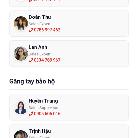
Đoàn Thư
Sales Expert
0786 997 462
Lan Anh
Sales Expert
0334 789 967
Găng tay bảo hộ
Huyền Trang
Sales Supervisor
0905 605 016
Trịnh Hậu
Sales Expert