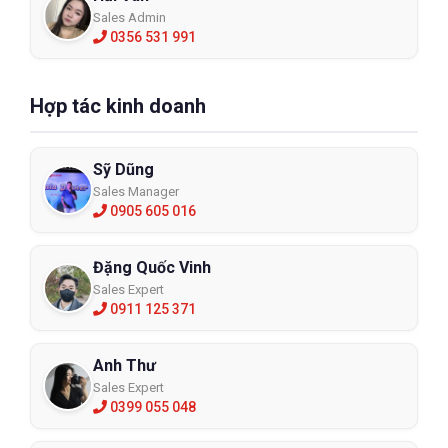
Sales Admin
0356 531 991
Hợp tác kinh doanh
Sỹ Dũng
Sales Manager
0905 605 016
Đặng Quốc Vinh
Sales Expert
0911 125 371
Anh Thư
Sales Expert
0399 055 048