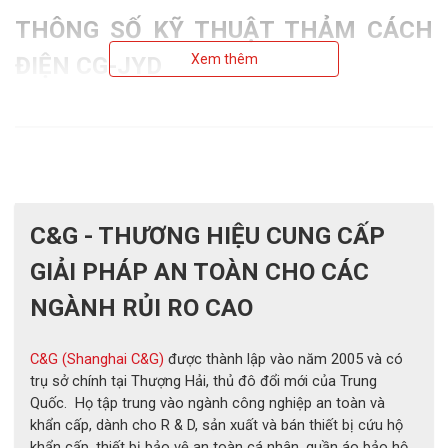
THÔNG SỐ KỸ THUẬT THẢM CÁCH 
Xem thêm
ĐIỆN CG-JYD
Thương hiệu:
 C&G
Xuất xứ:
 Trung Quốc
Mã sản phẩm: 
CG-JYD
Loại sản phẩm:
 Thảm cách điện
C&G - THƯƠNG HIỆU CUNG CẤP
Màu sắc:
 Đen
GIẢI PHÁP AN TOÀN CHO CÁC
Độ dày:
 3mm, 5mm, 6mm, 8mm, 10mm
NGÀNH RỦI RO CAO
Cấp độ (Class):
 0, 1, 2, 3, 4
Khả năng cách điện:
 1KV – 7KV – 16KV – 26KV – 36KV
C&G (Shanghai C&G)
được thành lập vào năm 2005 và có
trụ sở chính tại Thượng Hải, thủ đô đổi mới của Trung
Quốc. Họ tập trung vào ngành công nghiệp an toàn và
khẩn cấp, dành cho R & D, sản xuất và bán thiết bị cứu hộ
khẩn cấp, thiết bị bảo vệ an toàn cá nhân, quần áo bảo hộ