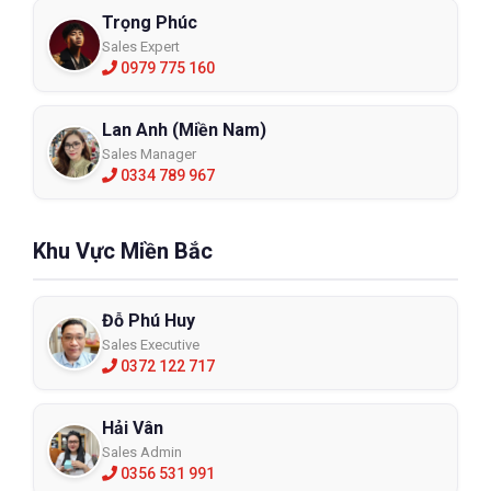
Trọng Phúc
Sales Expert
0979 775 160
Lan Anh (Miền Nam)
Sales Manager
0334 789 967
Khu Vực Miền Bắc
Đỗ Phú Huy
Sales Executive
0372 122 717
Hải Vân
Sales Admin
0356 531 991