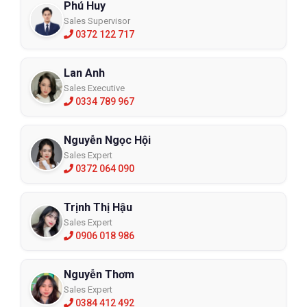
Phú Huy
Sales Supervisor
0372 122 717
Lan Anh
Sales Executive
0334 789 967
Nguyễn Ngọc Hội
Sales Expert
0372 064 090
Trịnh Thị Hậu
Sales Expert
0906 018 986
Nguyễn Thơm
Sales Expert
0384 412 492