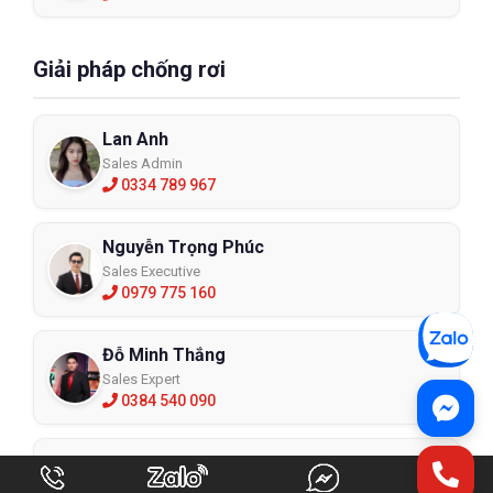
Giải pháp chống rơi
Lan Anh
Sales Admin
0334 789 967
Nguyễn Trọng Phúc
Sales Executive
0979 775 160
Đỗ Minh Thắng
Sales Expert
0384 540 090
Phú Huy
Sales Expert