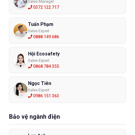
Sales Manager
0372 122 717
Tuấn Phạm
Sales Expert
0888 149 686
Hội Ecosafety
Sales Expert
0868 784 355
Ngọc Tiên
Sales Expert
0986 151 363
Bảo vệ ngành điện