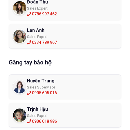
Đoàn Thư
Sales Expert
0786 997 462
Lan Anh
Sales Expert
0334 789 967
Găng tay bảo hộ
Huyền Trang
Sales Supervisor
0905 605 016
Trịnh Hậu
Sales Expert
0906 018 986