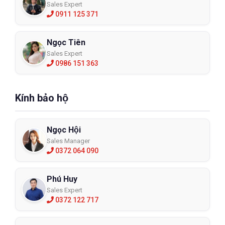
Sales Expert
0911 125 371
Ngọc Tiên
Sales Expert
0986 151 363
Kính bảo hộ
Ngọc Hội
Sales Manager
0372 064 090
Phú Huy
Sales Expert
0372 122 717