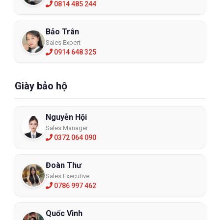
0814 485 244
Bảo Trân
Sales Expert
0914 648 325
Giày bảo hộ
Nguyễn Hội
Sales Manager
0372 064 090
Đoàn Thư
Sales Executive
0786 997 462
Quốc Vinh