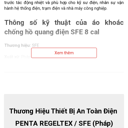
trước tác động nhiệt và phù hợp cho kỹ sư điện, nhân sự vận 
hành hệ thống điện, trạm điện và nhà máy công nghiệp.
Thông số kỹ thuật của áo khoác 
chống hồ quang điện SFE 8 cal
Thương hiệu:
 SFE
Xem thêm
Xuất xứ:
 Pháp
Mã sản phẩm:
 AFPRO-VES8
Khả năng bảo vệ:
 Hỗ trợ chống tác động nhiệt, ATPV không 
vượt quá 8 cal/cm²
Thành phần vải:
+ 54% modacrylic
+ 45% Lyocell
Thương Hiệu Thiết Bị An Toàn Điện 
+ 1% sợi chống tĩnh điện
PENTA REGELTEX / SFE (Pháp)
Định lượng vải:
 300 g/m²