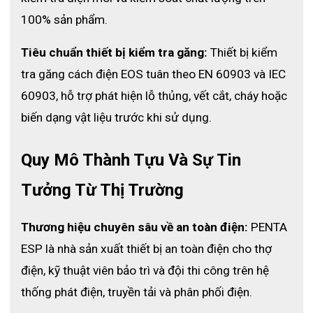
Lyocell mang lại sự mềm mại và dễ chịu khi sử dụng, cùng sợi 
100% sản phẩm.
chống tĩnh điện hỗ trợ an toàn trong các môi trường làm việc 
đặc thù. Đây là lựa chọn đáng cân nhắc dành cho doanh nghiệp 
Tiêu chuẩn thiết bị kiểm tra găng:
 Thiết bị kiểm 
và các đơn vị kỹ thuật cần trang bị quần áo chống hồ quang 
điện đạt tiêu chuẩn, phục vụ hiệu quả cho đội ngũ kỹ thuật và 
tra găng cách điện EOS tuân theo EN 60903 và IEC 
vận hành.
60903, hỗ trợ phát hiện lỗ thủng, vết cắt, cháy hoặc 
biến dạng vật liệu trước khi sử dụng.
Quy Mô Thành Tựu Và Sự Tin 
Tưởng Từ Thị Trường
Thương hiệu chuyên sâu về an toàn điện:
 PENTA 
ESP là nhà sản xuất thiết bị an toàn điện cho thợ 
điện, kỹ thuật viên bảo trì và đội thi công trên hệ 
thống phát điện, truyền tải và phân phối điện.