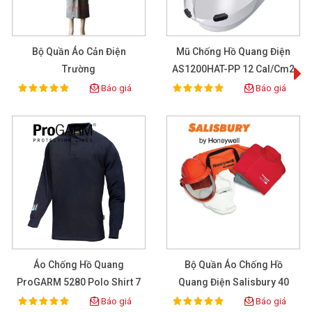
Bộ Quần Áo Cản Điện
Mũ Chống Hồ Quang Điện
T
Trường
AS1200HAT-PP 12 Cal/cm2
Báo giá
Báo giá
100%
100%
Rating:
Rating:
Áo Chống Hồ Quang
Bộ Quần Áo Chống Hồ
ProGARM 5280 Polo Shirt 7
Quang Điện Salisbury 40
Cal/cm2
CAL Size L
Báo giá
Báo giá
100%
100%
Rating:
Rating: