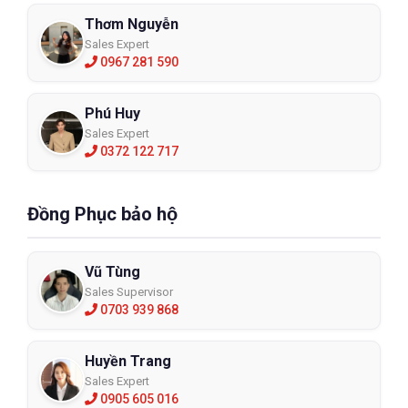
Thơm Nguyễn
Sales Expert
0967 281 590
Phú Huy
Sales Expert
0372 122 717
Đồng Phục bảo hộ
Vũ Tùng
Sales Supervisor
0703 939 868
Huyền Trang
Sales Expert
0905 605 016