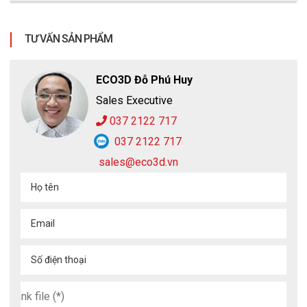
TƯ VẤN SẢN PHẨM
ECO3D Đỗ Phú Huy
Sales Executive
037 2122 717
037 2122 717
sales@eco3d.vn
Họ tên
Email
Số điện thoại