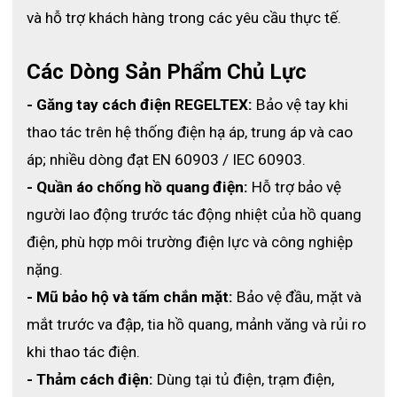
và hỗ trợ khách hàng trong các yêu cầu thực tế.
Áo khoác bảo hộ SFE ARC Flash 8 cal
để tăng mức độ an 
toàn cho người lao động trong môi trường nguy hiểm. Liên hệ 
Các Dòng Sản Phẩm Chủ Lực
ngay để được tư vấn chi tiết và nhận báo giá nhanh.
- Găng tay cách điện REGELTEX:
 Bảo vệ tay khi 
Liên hệ ngay ECO3D để được tư vấn chi tiết và nhận báo giá 
nhanh chóng cho sản phẩm phù hợp với nhu cầu sử dụng của 
thao tác trên hệ thống điện hạ áp, trung áp và cao 
bạn:
áp; nhiều dòng đạt EN 60903 / IEC 60903.
Bảo hộ điện ECO3D – Cam kết hàng thật – Bảo hành thật – 
- Quần áo chống hồ quang điện:
 Hỗ trợ bảo vệ 
Tư vấn tận tâm.
người lao động trước tác động nhiệt của hồ quang 
Website: 
https://eco3d.vn
điện, phù hợp môi trường điện lực và công nghiệp 
Hotline:  
0372.064.090
nặng.
- Mũ bảo hộ và tấm chắn mặt:
 Bảo vệ đầu, mặt và 
Fanpage:
 https://www.facebook.com/baohodienECO3D
mắt trước va đập, tia hồ quang, mảnh văng và rủi ro 
khi thao tác điện.
- Thảm cách điện:
 Dùng tại tủ điện, trạm điện, 