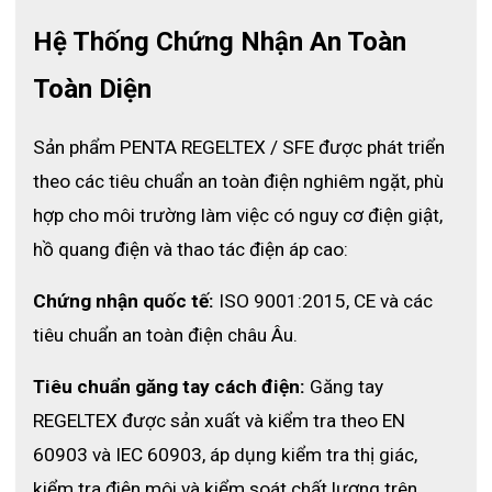
Hệ Thống Chứng Nhận An Toàn 
Toàn Diện
Sản phẩm PENTA REGELTEX / SFE được phát triển 
theo các tiêu chuẩn an toàn điện nghiêm ngặt, phù 
Đặc điểm nổi bật của áo ARC Flash 
hợp cho môi trường làm việc có nguy cơ điện giật, 
SFE 8 cal
hồ quang điện và thao tác điện áp cao:
Mẫu áo được thiết kế chuyên biệt để bảo vệ người lao động 
Chứng nhận quốc tế:
 ISO 9001:2015, CE và các 
trong môi trường có nguy cơ phát sinh hồ quang điện và nhiệt 
tiêu chuẩn an toàn điện châu Âu.
độ cao, giúp giảm thiểu rủi ro và đáp ứng tốt các yêu cầu về an 
toàn trong những công việc đòi hỏi mức bảo hộ cao. Với chất 
liệu vải định lượng 300 g/m², sản phẩm mang lại sự bền bỉ, chắc 
Tiêu chuẩn găng tay cách điện:
 Găng tay 
chắn nhưng vẫn đảm bảo cảm giác thoải mái khi mặc trong thời 
REGELTEX được sản xuất và kiểm tra theo EN 
gian dài. 
60903 và IEC 60903, áp dụng kiểm tra thị giác, 
Áo được cấu tạo từ sự kết hợp của nhiều thành phần vải 
chuyên dụng như Modacrylic giúp tăng khả năng chống cháy, 
kiểm tra điện môi và kiểm soát chất lượng trên 