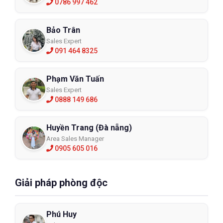
0786 997 462
Bảo Trân
Sales Expert
091 464 8325
Phạm Văn Tuấn
Sales Expert
0888 149 686
Huyền Trang (Đà nẵng)
Area Sales Manager
0905 605 016
Giải pháp phòng độc
Phú Huy