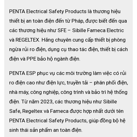
Tính năng:
 Chống cháy, chống hồ quang điện
PENTA Electrical Safety Products là thương hiệu 
thiết bị an toàn điện đến từ Pháp, được biết đến qua 
Chất liệu:
 Kết hợp khả năng làm mát của sợi Lyocell và hiệu 
suất cao của modacrylic
các thương hiệu như SFE – Sibille Fameca Electric 
và REGELTEX. Hãng chuyên cung cấp thiết bị phòng 
Tiêu chuẩn:
 EN 14404:2004 / EN 13034:2005 / EN 1149-5:2008 
/ EN ISO 11611:2007 / EN ISO 11611:2008 / IEC 61482-2:2009
ngừa rủi ro điện, dụng cụ thao tác điện, thiết bị cách 
điện và PPE bảo hộ ngành điện.
PENTA ESP phục vụ các môi trường làm việc có rủi 
ro điện cao như điện lực, truyền tải – phân phối điện, 
nhà máy, công nghiệp, công trình và bảo trì hệ thống 
điện. Từ năm 2023, các thương hiệu như Sibille 
Safe, Regeltex và Fameca được hợp nhất dưới tên 
PENTA Electrical Safety Products, giúp đồng bộ hệ 
sinh thái sản phẩm an toàn điện.