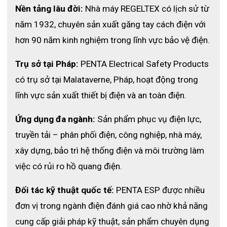
Nền tảng lâu đời:
 Nhà máy REGELTEX có lịch sử từ 
năm 1932, chuyên sản xuất găng tay cách điện với 
hơn 90 năm kinh nghiệm trong lĩnh vực bảo vệ điện.
Trụ sở tại Pháp:
 PENTA Electrical Safety Products 
Ứng dụng của quần áo ARC Flash SFE
có trụ sở tại Malataverne, Pháp, hoạt động trong 
lĩnh vực sản xuất thiết bị điện và an toàn điện.
Ngành điện và điện công nghiệp
Ứng dụng đa ngành:
 Sản phẩm phục vụ điện lực, 
Nhà máy sản xuất
truyền tải – phân phối điện, công nghiệp, nhà máy, 
Trạm điện, khu công nghiệp
xây dựng, bảo trì hệ thống điện và môi trường làm 
Công việc bảo trì, sửa chữa hệ thống điện
việc có rủi ro hồ quang điện.
Vận hành thiết bị điện ở môi trường có nguy cơ hồ quang điện
Đối tác kỹ thuật quốc tế:
 PENTA ESP được nhiều 
Mua 
áo khoác bảo hộ SFE ARC Flash 
đơn vị trong ngành điện đánh giá cao nhờ khả năng 
8 cal
chính hãng toàn quốc?
cung cấp giải pháp kỹ thuật, sản phẩm chuyên dụng 