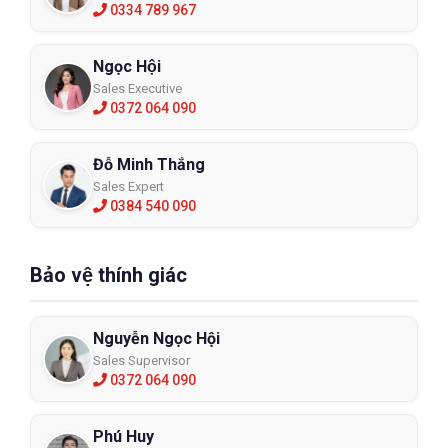
0334 789 967
Ngọc Hội
Sales Executive
0372 064 090
Đỗ Minh Thắng
Sales Expert
0384 540 090
Bảo vệ thính giác
Nguyễn Ngọc Hội
Sales Supervisor
0372 064 090
Phú Huy