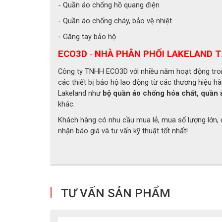
- Quần áo chống hồ quang điện
- Kính che mặt: Góc nhìn rộng
- Quần áo chống cháy, bảo vệ nhiệt
- Chất liệu kính: PTFE gắn liền không đường m
- Găng tay bảo hộ
- Đặc điểm kính: Lớp phủ PTFE giúp hạn chế ản
ECO3D
NHÀ PHÂN PHỐI LAKELAND T
-
Công ty TNHH ECO3D với nhiều năm hoạt động trong
các thiết bị bảo hộ lao động từ các thương hiệu hà
Lakeland như
bộ quần áo chống hóa chất, quần 
khác.
Khách hàng có nhu cầu mua lẻ, mua số lượng lớn, c
nhận báo giá và tư vấn kỹ thuật tốt nhất!
TƯ VẤN SẢN PHẨM