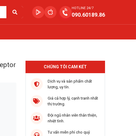
HOTLINE 24/7
090.60189.86
eptor
CHÚNG TÔI CAM KẾT
Dịch vụ và sản phẩm chất
lượng, uy tín.
Giá cả hợp lý, cạnh tranh nhất
thị trường.
Đội ngũ nhân viên thân thiện,
nhiệt tình.
Tư vấn miễn phí cho quý