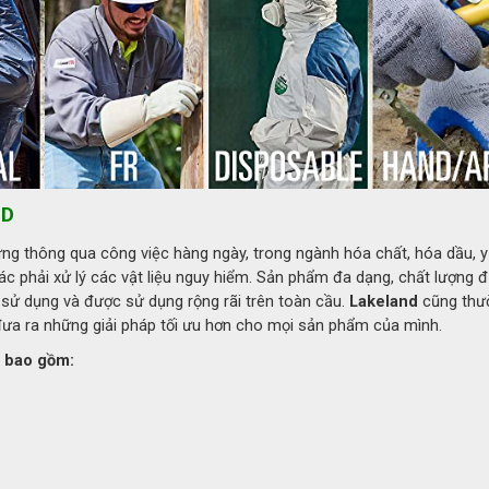
ng hóa chất Interceptor Lakeland
 chất Interceptor Lakeland
phẩm của thương hiệu 
Lakeland
 – một trong những hãng sả
trường hóa chất nguy hiểm, với khả năng chống thấm tuyệt 
ND
 cao thường được sử dụng trong các ngành hóa chất, cứu hộ
g thông qua công việc hàng ngày, trong ngành hóa chất, hóa dầu, y 
hác phải xử lý các vật liệu nguy hiểm. Sản phẩm đa dạng, chất lượng 
hống hóa chất Interceptor Lakeland
 sử dụng và được sử dụng rộng rãi trên toàn cầu.
Lakeland
cũng thư
ưa ra những giải pháp tối ưu hơn cho mọi sản phẩm của mình.
, bao gồm: