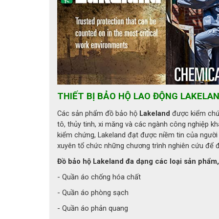
Quần áo chố
1. Giới thiệu quần áo chống hóa
Quần áo chống hóa chất Interceptor là sản 
thiết bị bảo hộ hàng đầu thế giới.
Sản phẩm được thiết kế chuyên dụng cho môi 
THIẾT BỊ BẢO HỘ LAO ĐỘNG LAKELA
bảo vệ toàn thân. Đây là dòng quần áo cấp độ
lý sự cố nguy hiểm.
Các sản phẩm đồ bảo hộ
Lakeland
được kiểm chứn
tô, thủy tinh, xi măng và các ngành công nghiệp k
2. Thông số kỹ thuật quần áo c
kiểm chứng, Lakeland đạt được niềm tin của người
xuyên tổ chức những chương trình nghiên cứu để đ
- Thương hiệu: Lakeland (USA)
Đồ bảo hộ Lakeland đa dạng các loại sản phẩm
- Mã sản phẩm: 1902150918
- Quần áo chống hóa chất
- Tiêu chuẩn: NFPA 1991
- Quần áo phòng sạch
- Quần áo phản quang
- Thiết kế: Lối vào phía trước