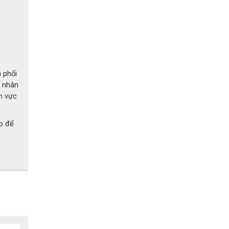
 phối
á nhân
h vực
ếp để