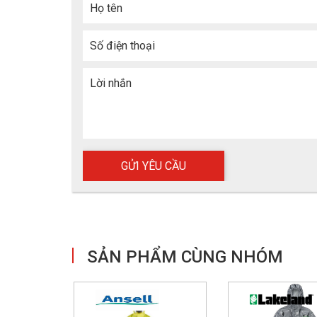
Họ tên
Số điện thoại
Lời nhắn
Quần áo chố
3. Ưu điểm nổi bật quần áo chố
SẢN PHẨM CÙNG NHÓM
3.1 Bảo vệ cấp cao đạt tiêu chuẩn NF