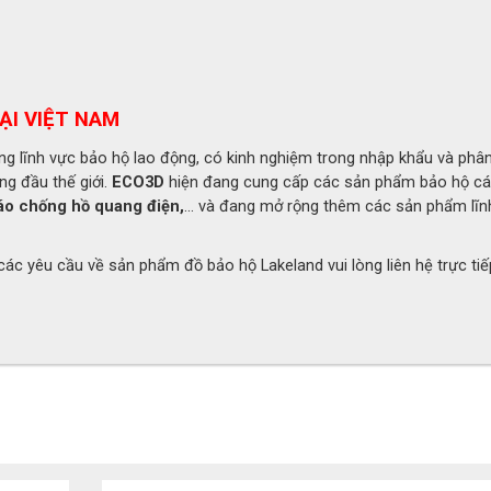
ay
h hưởng tầm nhìn khi tiếp xúc hóa chất
ẠI VIỆT NAM
 lĩnh vực bảo hộ lao động, có kinh nghiệm trong nhập khẩu và phân
ng đầu thế giới.
ECO3D
hiện đang cung cấp các sản phẩm bảo hộ c
áo chống hồ quang điện,
... và đang mở rộng thêm các sản phẩm lĩn
ác yêu cầu về sản phẩm đồ bảo hộ Lakeland vui lòng liên hệ trực ti