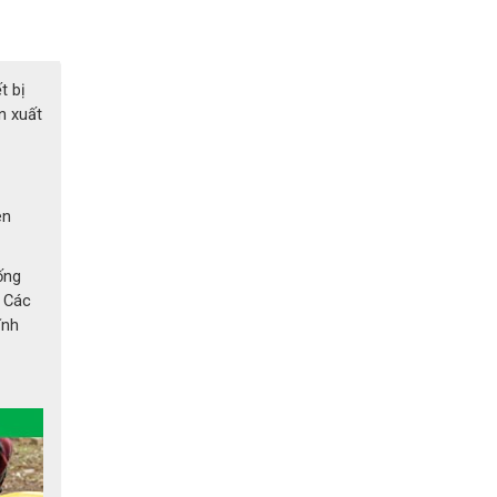
t bị
n xuất
ên
ống
. Các
ĩnh