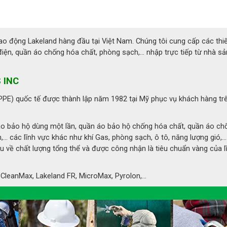
lao động Lakeland hàng đầu tại Việt Nam. Chúng tôi cung cấp các thiế
n, quần áo chống hóa chất, phòng sạch,... nhập trực tiếp từ nhà sả
 INC
(PPE) quốc tế được thành lập năm 1982 tại Mỹ phục vụ khách hàng tr
o bảo hộ dùng một lần, quần áo bảo hộ chống hóa chất, quần áo ch
.. các lĩnh vực khác như khí Gas, phòng sạch, ô tô, năng lượng gió,..
ầu về chất lượng tổng thể và được công nhận là tiêu chuẩn vàng của l
leanMax, Lakeland FR, MicroMax, Pyrolon,...