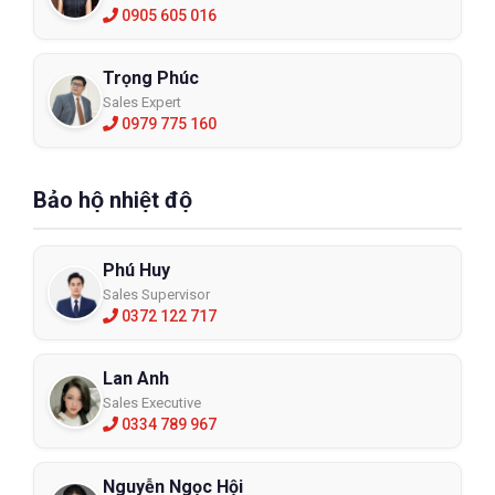
0905 605 016
Trọng Phúc
Sales Expert
0979 775 160
Bảo hộ nhiệt độ
Phú Huy
Sales Supervisor
0372 122 717
Lan Anh
Sales Executive
0334 789 967
Nguyễn Ngọc Hội