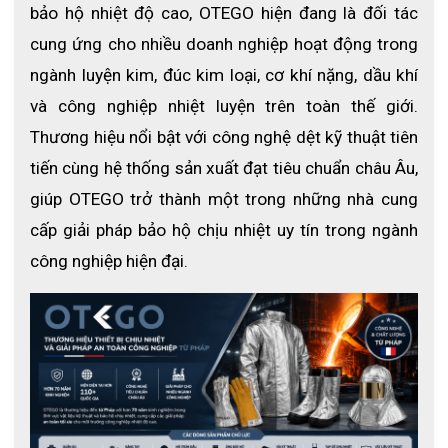
bảo hộ nhiệt độ cao, OTEGO hiện đang là đối tác 
cung ứng cho nhiều doanh nghiệp hoạt động trong 
ngành luyện kim, đúc kim loại, cơ khí nặng, dầu khí 
và công nghiệp nhiệt luyện trên toàn thế giới. 
Thương hiệu nổi bật với công nghệ dệt kỹ thuật tiên 
tiến cùng hệ thống sản xuất đạt tiêu chuẩn châu Âu, 
giúp OTEGO trở thành một trong những nhà cung 
cấp giải pháp bảo hộ chịu nhiệt uy tín trong ngành 
công nghiệp hiện đại.
Thông tin sản phẩm
Xem thêm: Mũ trùm đầu chịu nhiệt 500 độ C Lakeland
ĐẶC ĐIỂM NỔI BẬT CỦA MŨ TRÙM ĐẦU VẢI NHÔM 
CHỐNG CHÁY OTEGO 8007
❖ Khả năng chống cháy và chịu nhiệt độ cao: Vải tráng nhôm 
có khả năng phản xạ nhiệt, chống cháy và chịu nhiệt độ lên đến 