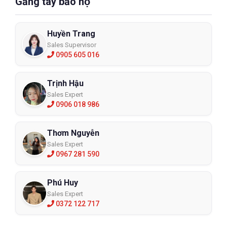
Găng tay bảo hộ
Huyền Trang
Sales Supervisor
0905 605 016
Trịnh Hậu
Sales Expert
0906 018 986
Thơm Nguyễn
Sales Expert
0967 281 590
Phú Huy
Sales Expert
0372 122 717