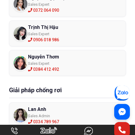
Sales Expert
0372 064 090
Trịnh Thị Hậu
Sales Expert
0906 018 986
Nguyễn Thơm
Sales Expert
0384 412 492
Giải pháp chống rơi
Lan Anh
Sales Admin
0334 789 967