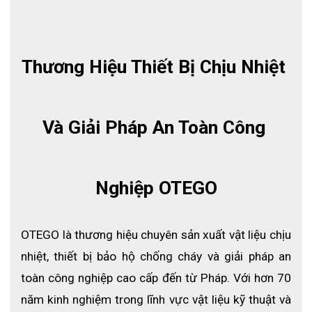
Thương Hiệu Thiết Bị Chịu Nhiệt 
Và Giải Pháp An Toàn Công 
Nghiệp OTEGO
OTEGO là thương hiệu chuyên sản xuất vật liệu chịu 
Mũ trùm đầu chống cháy Ortego 8007
nhiệt, thiết bị bảo hộ chống cháy và giải pháp an 
THÔNG TIN CHI TIẾT MŨ TRÙM ĐẦU VẢI NHÔM CHỐNG 
toàn công nghiệp cao cấp đến từ Pháp. Với hơn 70 
CHÁY OTEGO 8007
năm kinh nghiệm trong lĩnh vực vật liệu kỹ thuật và 