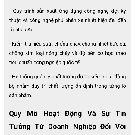
- Quy trình sản xuất ứng dụng công nghệ dệt kỹ 
thuật và công nghệ phủ phản xạ nhiệt hiện đại đến 
từ châu Âu.
Công nhân làm việc trong lò nhiệt độ cao
- Kiểm tra hiệu suất chống cháy, chống nhiệt bức xạ, 
Xem thêm: 
Quần áo chống cháy Hàn Quốc KTFSN700
chống kim loại nóng chảy và độ bền cơ học theo 
NHỮNG LƯU Ý KHI SỬ DỤNG SẢN PHẨM
tiêu chuẩn công nghiệp quốc tế.
❖ Kiểm tra trước khi sử dụng: Người dùng cần kiểm tra kỹ trạng 
- Hệ thống quản lý chất lượng được kiểm soát đồng 
thái của mũ trùm đầu, tấm che, tấm kính trước khi sử dụng để 
bộ nhằm duy trì chất lượng ổn định trong từng lô 
đảm bảo an toàn.
sản phẩm.
❖ Vệ sinh sau khi sử dụng: Người dùng cần lau chùi sạch sẽ 
sản phẩm sau khi sử dụng để tránh bám bẩn, ẩm mốc và hư 
Quy Mô Hoạt Động Và Sự Tin 
hỏng.
❖ Không sử dụng mũ trùm đầu quá cũ: Người dùng cần thay 
Tưởng Từ Doanh Nghiệp Đối Với 
thế mũ trùm đầu khi thấy có dấu hiệu hư hỏng như rách, nứt, 