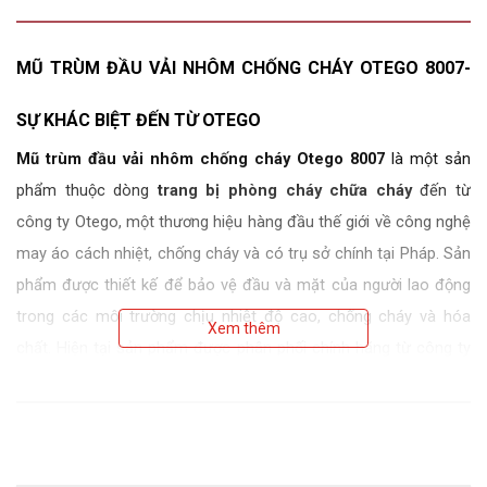
MŨ TRÙM ĐẦU VẢI NHÔM CHỐNG CHÁY OTEGO 8007-
SỰ KHÁC BIỆT ĐẾN TỪ OTEGO
Mũ trùm đầu vải nhôm chống cháy Otego 8007
 là một sản 
phẩm thuộc dòng 
trang bị phòng cháy chữa cháy
 đến từ 
công ty Otego, một thương hiệu hàng đầu thế giới về công nghệ 
may áo cách nhiệt, chống cháy và có trụ sở chính tại Pháp. Sản 
phẩm được thiết kế để bảo vệ đầu và mặt của người lao động 
trong các môi trường chịu nhiệt độ cao, chống cháy và hóa 
Xem thêm
chất. Hiện tại sản phẩm được phân phối chính hãng từ công ty 
ECO3D SAFETY
, thương hiệu cung cấp các thiết bị bảo hộ lao 
động chất lượng cao hàng đầu tại Việt Nam