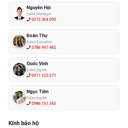
Nguyễn Hội
Sales Manager
0372 064 090
Đoàn Thư
Sales Executive
0786 997 462
Quốc Vinh
Sales Expert
0911 125 371
Ngọc Tiên
Sales Expert
0986 151 363
Kính bảo hộ