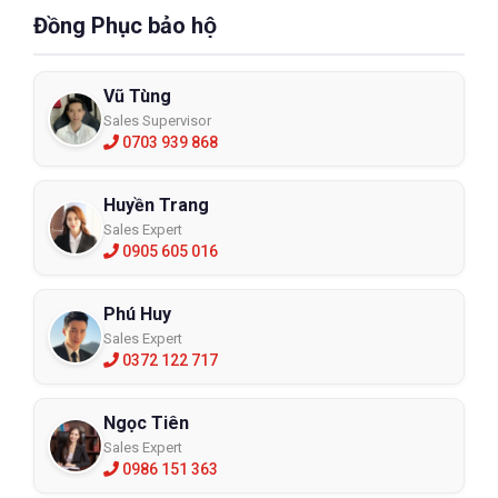
Đồng Phục bảo hộ
Vũ Tùng
Sales Supervisor
0703 939 868
Huyền Trang
Sales Expert
0905 605 016
Phú Huy
Sales Expert
0372 122 717
Ngọc Tiên
Sales Expert
0986 151 363