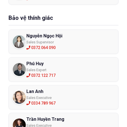
Bảo vệ thính giác
Nguyễn Ngọc Hội
Sales Supervisor
0372 064 090
Phú Huy
Sales Expert
0372 122 717
Lan Anh
Sales Executive
0334 789 967
Trần Huyền Trang
Sales Executive