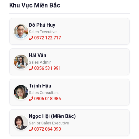
Khu Vực Miền Bắc
Đỗ Phú Huy
Sales Executive
0372 122 717
Hải Vân
Sales Admin
0356 531 991
Trịnh Hậu
Sales Consultant
0906 018 986
Ngọc Hội (Miền Bắc)
Senior Sales Executive
0372 064 090