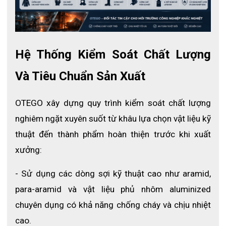
10
00°C
.  
Vải sợi Aluprotect 4585 ISO11612 có khả năng chống 
cháy và chịu nhiệt độ lên đến 500°C
.
❖ Chống hóa chất: Khả năng chống ăn mòn và bám dính của 
Hệ Thống Kiểm Soát Chất Lượng 
các hóa chất như axit, kiềm, dầu mỡ, dung môi,..
❖ Độ bền cao và trọng lượng nhẹ: Sản phẩm có khả năng chống 
Và Tiêu Chuẩn Sản Xuất
mài mòn và chịu được lực kéo lớn. 
❖ Tạo cảm giác thoải mái và thoáng khí cho người sử dụng: 
OTEGO xây dựng quy trình kiểm soát chất lượng 
Sản phẩm có khả năng thoát hơi nước và khí, thấm hút mồ hôi 
nghiêm ngặt xuyên suốt từ khâu lựa chọn vật liệu kỹ 
giúp người dùng luôn khô ráo và thoải mái. Mũ trùm đầu có thể 
thuật đến thành phẩm hoàn thiện trước khi xuất 
điều chỉnh linh hoạt, giúp người dùng có thể thay đổi kích thước 
xưởng:
và sự chắc chắn của mũ.
- Sử dụng các dòng sợi kỹ thuật cao như aramid, 
para-aramid và vật liệu phủ nhôm aluminized 
chuyên dụng có khả năng chống cháy và chịu nhiệt 
cao.