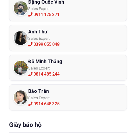
Đặng Quốc Vinh
Sales Expert
0911 125 371
Anh Thư
Sales Expert
0399 055 048
Đỗ Minh Thắng
Sales Expert
0814 485 244
Bảo Trân
Sales Expert
0914 648 325
Giày bảo hộ