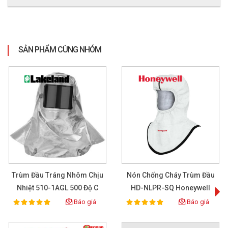
SẢN PHẨM CÙNG NHÓM
Trùm Đầu Tráng Nhôm Chịu
Nón Chống Cháy Trùm Đầu
Nhiệt 510-1AGL 500 Độ C
HD-NLPR-SQ Honeywell
Báo giá
Báo giá
100%
100%
Rating:
Rating: