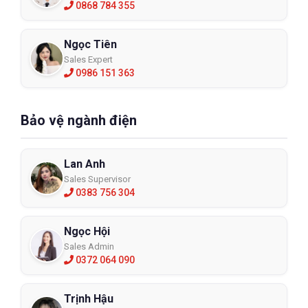
0868 784 355
Ngọc Tiên
Sales Expert
0986 151 363
Bảo vệ ngành điện
Lan Anh
Sales Supervisor
0383 756 304
Ngọc Hội
Sales Admin
0372 064 090
Trịnh Hậu