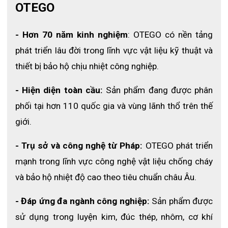
OTEGO
bong tróc, vv.. Khuyến cáo nên thay mũ trùm đầu sau 12-18 
tháng sử dụng.
- Hơn 70 năm kinh nghiệm
: OTEGO có nền tảng 
❖ Chọn sản phẩm có kích cỡ phù hợp để tạo cảm giác thoải 
phát triển lâu đời trong lĩnh vực vật liệu kỹ thuật và 
mái hơn cho người dùng, xác định kỹ môi trường làm việc như 
thiết bị bảo hộ chịu nhiệt công nghiệp.
thế nào mới quyết định lựa chọn sản phẩm cho phù hợp.
- Hiện diện toàn cầu:
 Sản phẩm đang được phân 
phối tại hơn 110 quốc gia và vùng lãnh thổ trên thế 
giới.
- Trụ sở và công nghệ từ Pháp: 
OTEGO phát triển 
mạnh trong lĩnh vực công nghệ vật liệu chống cháy 
và bảo hộ nhiệt độ cao theo tiêu chuẩn châu Âu.
- Đáp ứng đa ngành công nghiệp:
 Sản phẩm được 
sử dụng trong luyện kim, đúc thép, nhôm, cơ khí 