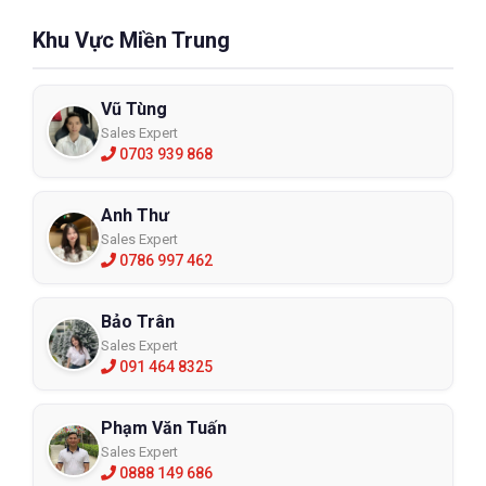
Khu Vực Miền Trung
Vũ Tùng
Sales Expert
0703 939 868
Anh Thư
Sales Expert
0786 997 462
Bảo Trân
Sales Expert
091 464 8325
Phạm Văn Tuấn
Sales Expert
0888 149 686