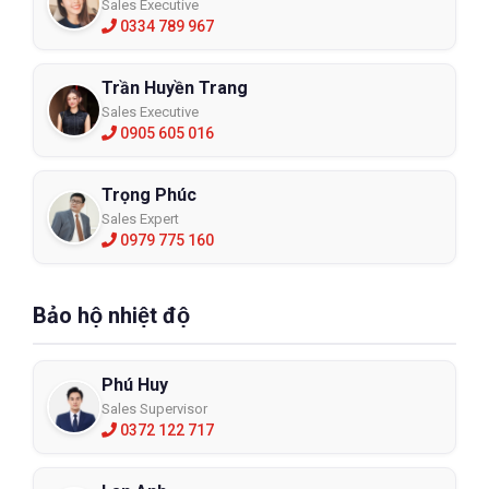
Sales Executive
0334 789 967
Trần Huyền Trang
Sales Executive
0905 605 016
Trọng Phúc
Sales Expert
0979 775 160
Bảo hộ nhiệt độ
Phú Huy
Sales Supervisor
0372 122 717