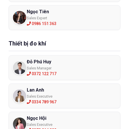
Ngọc Tiên
Sales Expert
0986 151 363
Thiết bị đo khí
Đỗ Phú Huy
Sales Manager
0372 122 717
Lan Anh
Sales Executive
0334 789 967
Ngọc Hội
Sales Executive