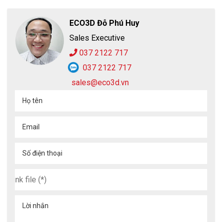
ECO3D Đỗ Phú Huy
Sales Executive
037 2122 717
037 2122 717
sales@eco3d.vn
Họ tên
Email
Số điện thoại
Lời nhắn