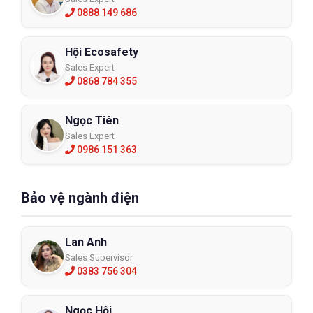
0888 149 686
Hội Ecosafety
Sales Expert
0868 784 355
Ngọc Tiên
Sales Expert
0986 151 363
Bảo vệ ngành điện
Lan Anh
Sales Supervisor
0383 756 304
Ngọc Hội