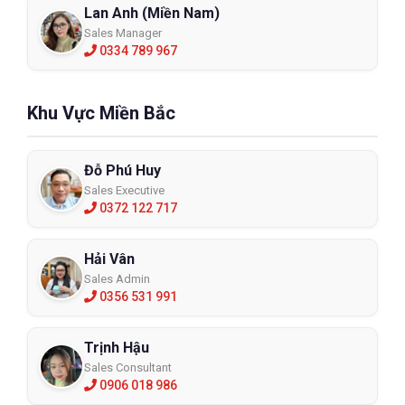
Lan Anh (Miền Nam)
Sales Manager
0334 789 967
Khu Vực Miền Bắc
Đỗ Phú Huy
Sales Executive
0372 122 717
Hải Vân
Sales Admin
0356 531 991
Trịnh Hậu
Sales Consultant
0906 018 986