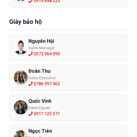
0914 648 325
Giày bảo hộ
Nguyễn Hội
Sales Manager
0372 064 090
Đoàn Thư
Sales Executive
0786 997 462
Quốc Vinh
Sales Expert
0911 125 371
Ngọc Tiên