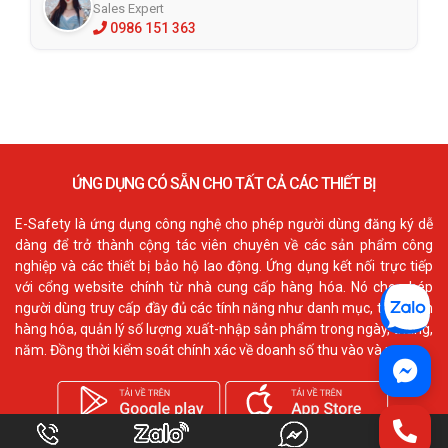
Sales Expert
0986 151 363
ỨNG DỤNG CÓ SẴN CHO TẤT CẢ CÁC THIẾT BỊ
E-Safety là ứng dụng công nghệ cho phép người dùng đăng ký dễ
dàng để trở thành cộng tác viên chuyên về các sản phẩm công
nghiệp và các thiết bị bảo hộ lao động. Ứng dụng kết nối trực tiếp
với cổng website chính từ nhà cung cấp hàng hóa. Nó cho phép
người dùng truy cấp đầy đủ các tính năng như danh mục, thông tin
hàng hóa, quản lý số lượng xuất-nhập sản phẩm trong ngày, tháng,
năm. Đồng thời kiểm soát chính xác về doanh số thu vào và ra.