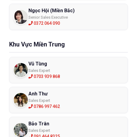
Ngọc Hội (Miền Bắc)
Senior Sales Executive
0372 064 090
Khu Vực Miền Trung
Vũ Tùng
Sales Expert
0703 939 868
Anh Thư
Sales Expert
0786 997 462
Bảo Trân
Sales Expert
091 464 8325