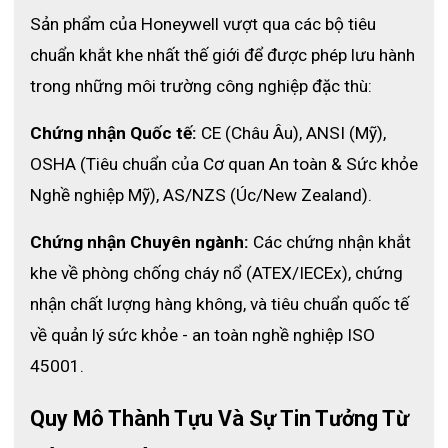
Sản phẩm của Honeywell vượt qua các bộ tiêu 
chuẩn khắt khe nhất thế giới để được phép lưu hành 
trong những môi trường công nghiệp đặc thù:
Phụ kiện đi kèm
Chứng nhận Quốc tế:
 CE (Châu Âu), ANSI (Mỹ), 
Máy dò đa khí GasAlert Micro 5 Series được tùy chỉnh
để phù hợp với các ứng dụng cụ thể và tối đa hóa hiệu
OSHA (Tiêu chuẩn của Cơ quan An toàn & Sức khỏe 
suất với nhiều phụ kiện khác nhau
Nghề nghiệp Mỹ), AS/NZS (Úc/New Zealand).
Vỏ bọc chống chấn động
Chứng nhận Chuyên ngành:
 Các chứng nhận khắt 
Bao da mang theo người có thể gắn vào thắt lưng
Nắp hút bụi
khe về phòng chống cháy nổ (ATEX/IECEx), chứng 
Bộ điều chỉnh
nhận chất lượng hàng không, và tiêu chuẩn quốc tế 
Đầu dò lấy mẫu
về quản lý sức khỏe - an toàn nghề nghiệp ISO 
Năm bộ lọc phụ trợ
45001.
Nắp hiệu chuẩn
Khí hiệu chuẩn
Quy Mô Thành Tựu Và Sự Tin Tưởng Từ 
Tua vít