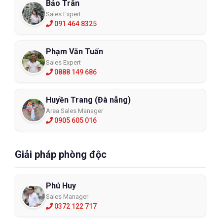
Bảo Trân
Sales Expert
091 464 8325
Phạm Văn Tuấn
Sales Expert
0888 149 686
Huyền Trang (Đà nẵng)
Area Sales Manager
0905 605 016
Giải pháp phòng độc
Phú Huy
Sales Manager
0372 122 717