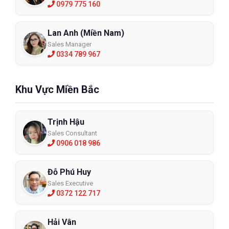
nguyện. Tuy nhiên, cả hai đều cung cấp phương tiện
0979 775 160
được chấp nhận để chứng minh sự tuân thủ các tiêu
chuẩn IEC
Lan Anh (Miền Nam)
Sales Manager
EAC: là ký hiệu đánh dấu các sản phẩm phù hợp với quy
0334 789 967
định kỹ thuật, quy trình đánh giá của Liên Minh Hải Quan
Châu Âu
Khu Vực Miền Bắc
CE: Tiêu chuẩn an toàn chung Châu Âu
Trịnh Hậu
IP Rating: IP được định nghĩa bởi IEC quy định mức độ
Sales Consultant
0906 018 986
bảo vệ của thiết bị điện từ bụi và nước. Ở đây là IP
66/67
Đỗ Phú Huy
Ứng dụng
Sales Executive
0372 122 717
Máy dò đa khí GasAlert Micro 5 Series được sử dụng để
Hải Vân
phát hiện và cảnh báo cho người sử dụng về sự xuất