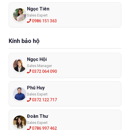
Ngọc Tiên
Sales Expert
0986 151 363
Kính bảo hộ
Ngọc Hội
Sales Manager
0372 064 090
Phú Huy
Sales Expert
0372 122 717
Đoàn Thư
Sales Expert
0786 997 462