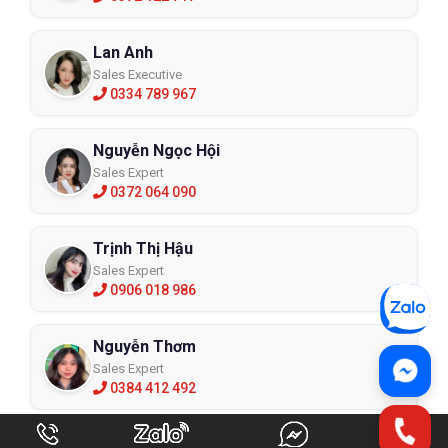
Lan Anh
Sales Executive
0334 789 967
Nguyễn Ngọc Hội
Sales Expert
0372 064 090
Trịnh Thị Hậu
Sales Expert
0906 018 986
Nguyễn Thơm
Sales Expert
0384 412 492