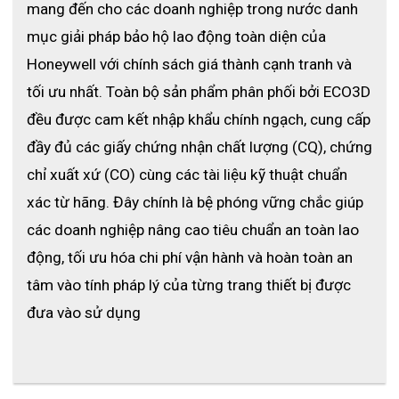
mang đến cho các doanh nghiệp trong nước danh 
tán hoặc phiên bản bơm
GasAlert Micro 5 Series đồng thời theo dõi và hiển thị 5
mục giải pháp bảo hộ lao động toàn diện của 
mối nguy tiềm ẩn trong khí quyển
Honeywell với chính sách giá thành cạnh tranh và 
Phiên bản GasAlert Micro 5 sử dụng bộ điều khiển PID
tối ưu nhất. Toàn bộ sản phẩm phân phối bởi ECO3D 
có thể phát hiện được VOCs (các chất hữu cơ dạng rắn
đều được cam kết nhập khẩu chính ngạch, cung cấp 
hoặc lòng có thể bay hơi một cách tự nhiên khi tiếp xúc
với áp suất khí quyển ở nhiệt độ thường)
đầy đủ các giấy chứng nhận chất lượng (CQ), chứng 
Trong khi GasAlertMicro 5 IR sử dụng cảm biến NDIR để
chỉ xuất xứ (CO) cùng các tài liệu kỹ thuật chuẩn 
theo dõi nồng độ CO2. Thích ứng với nhiều ứng dụng, là
xác từ hãng. Đây chính là bệ phóng vững chắc giúp 
lựa chọn sử dụng lâu dài của nhiều người dùng
các doanh nghiệp nâng cao tiêu chuẩn an toàn lao 
Có thể cài mật khẩu để ngăn chặn người lạ cài đặt trái
phép
động, tối ưu hóa chi phí vận hành và hoàn toàn an 
Tương thích với hệ thống kiểm tra và hiệu chuẩn tự
tâm vào tính pháp lý của từng trang thiết bị được 
động BW’s MicroDock II
đưa vào sử dụng
Nhiều bộ sạc khác nhau
GasAlert Micro 5 Series có nhiều lựa chọn sạc khác
nhau cho người sử dụng