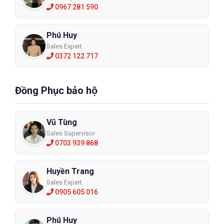
0967 281 590
Phú Huy
Sales Expert
0372 122 717
Đồng Phục bảo hộ
Vũ Tùng
Sales Supervisor
0703 939 868
Huyền Trang
Sales Expert
0905 605 016
Phú Huy