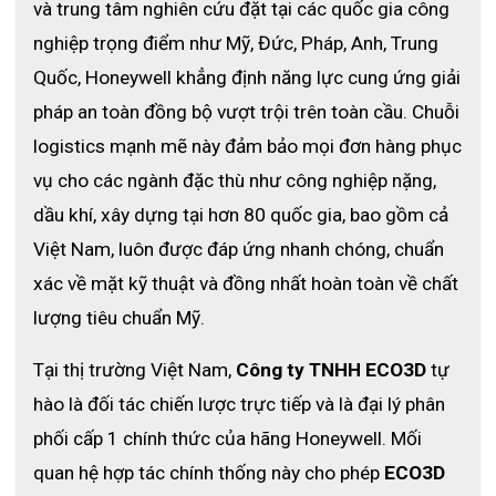
và trung tâm nghiên cứu đặt tại các quốc gia công 
nghiệp trọng điểm như Mỹ, Đức, Pháp, Anh, Trung 
Quốc, Honeywell khẳng định năng lực cung ứng giải 
pháp an toàn đồng bộ vượt trội trên toàn cầu. 
Chuỗi 
logistics mạnh mẽ này đảm bảo mọi đơn hàng phục 
vụ cho các ngành đặc thù như công nghiệp nặng, 
dầu khí, xây dựng tại hơn 80 quốc gia, bao gồm cả 
Việt Nam, luôn được đáp ứng nhanh chóng, chuẩn 
xác về mặt kỹ thuật và đồng nhất hoàn toàn về chất 
lượng tiêu chuẩn Mỹ. 
Tại thị trường Việt Nam, 
Công ty TNHH ECO3D
 tự 
hào là đối tác chiến lược trực tiếp và là đại lý phân 
Các phiên bản được thiết kế theo từng tính năng
phối cấp 1 chính thức của hãng Honeywell. Mối 
quan hệ hợp tác chính thống này cho phép 
ECO3D
GasAlert Micro 5 Series có sẵn các phiên bản khuếch