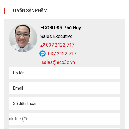
Có thể sử dụng pin sạc hoặc pin Ankaline
TƯ VẤN SẢN PHẨM
Bộ đế sạc
Bộ sạc trên xe ô tô
ECO3D Đỗ Phú Huy
Sales Executive
037 2122 717
037 2122 717
sales@eco3d.vn
Họ tên
Email
Số điện thoại