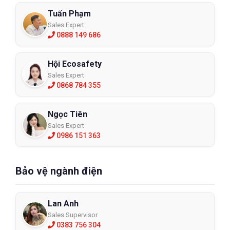
Tuấn Phạm
Sales Expert
0888 149 686
Hội Ecosafety
Sales Expert
0868 784 355
Ngọc Tiên
Sales Expert
0986 151 363
Bảo vệ ngành điện
Lan Anh
Sales Supervisor
0383 756 304