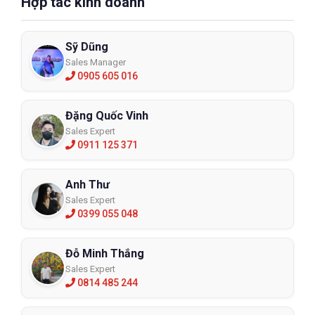
Hợp tác kinh doanh
Sỹ Dũng
Sales Manager
0905 605 016
Đặng Quốc Vinh
Sales Expert
0911 125 371
Anh Thư
Sales Expert
0399 055 048
Đỗ Minh Thắng
Sales Expert
0814 485 244