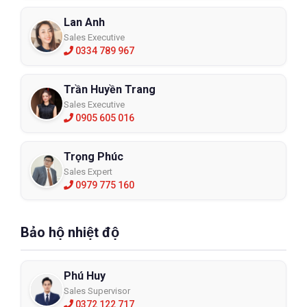
Lan Anh
Sales Executive
0334 789 967
Trần Huyền Trang
Sales Executive
0905 605 016
Trọng Phúc
Sales Expert
0979 775 160
Bảo hộ nhiệt độ
Phú Huy
Sales Supervisor
0372 122 717