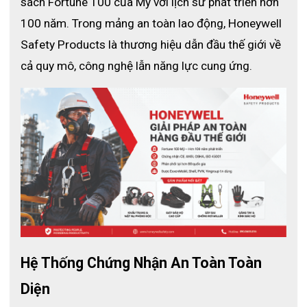
sách Fortune 100 của Mỹ với lịch sử phát triển hơn 
Máy được trang bị kẹp bằng thép không gỉ, có thể
100 năm. Trong mảng an toàn lao động, Honeywell 
gắn vào thắt lưng để mang theo bên mình mọi lúc
Lớp vỏ chống va đập
Safety Products là thương hiệu dẫn đầu thế giới về 
Có thể dùng pin sạc hoặc pin Ankaline
cả quy mô, công nghệ lẫn năng lực cung ứng.
Hệ Thống Chứng Nhận An Toàn Toàn 
Diện