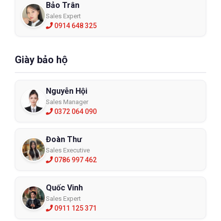
Bảo Trân
Sales Expert
0914 648 325
Giày bảo hộ
Nguyễn Hội
Sales Manager
0372 064 090
Đoàn Thư
Sales Executive
0786 997 462
Quốc Vinh
Sales Expert
0911 125 371