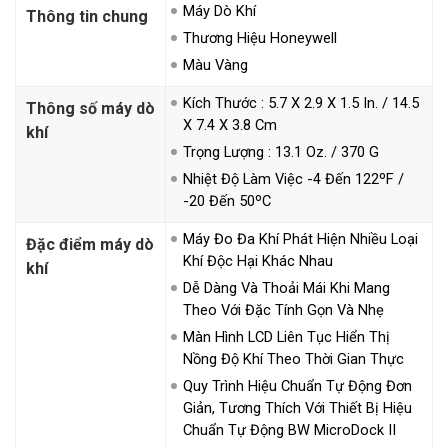
Máy Dò Khí
Thông tin chung
Thương Hiệu Honeywell
Màu Vàng
Kích Thước : 5.7 X 2.9 X 1.5 In. / 14.5
Thông số máy dò
X 7.4 X 3.8 Cm
khí
Trọng Lượng : 13.1 Oz. / 370 G
Nhiệt Độ Làm Việc -4 Đến 122ºF /
-20 Đến 50ºC
Máy Đo Đa Khí Phát Hiện Nhiều Loại
Đặc điểm máy dò
Khí Độc Hại Khác Nhau
khí
Dễ Dàng Và Thoải Mái Khi Mang
Theo Với Đặc Tính Gọn Và Nhẹ
Màn Hình LCD Liên Tục Hiển Thị
Nồng Độ Khí Theo Thời Gian Thực
Quy Trình Hiệu Chuẩn Tự Động Đơn
Giản, Tương Thích Với Thiết Bị Hiệu
Chuẩn Tự Động BW MicroDock II