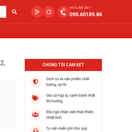
HOTLINE 24/7
090.60189.86
2,
CHÚNG TÔI CAM KẾT
Dịch vụ và sản phẩm chất
lượng, uy tín.
Giá cả hợp lý, cạnh tranh nhất
thị trường.
Đội ngũ nhân viên thân thiện,
nhiệt tình.
Tư vấn miễn phí cho quý