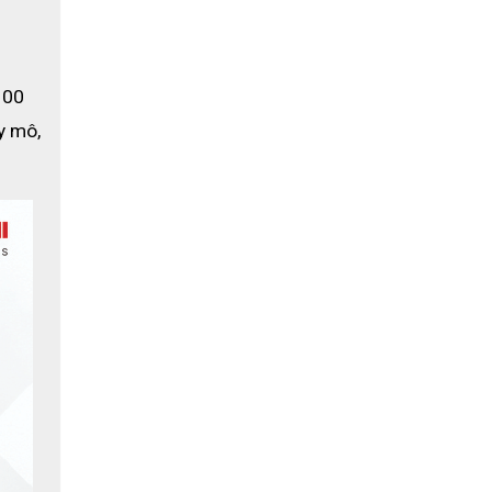
00 
 mô, 