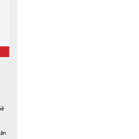
 
ề 
ận 