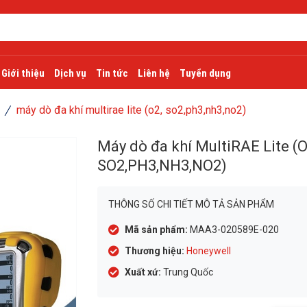
Giới thiệu
Dịch vụ
Tin tức
Liên hệ
Tuyển dụng
máy dò đa khí multirae lite (o2, so2,ph3,nh3,no2)
Máy dò đa khí MultiRAE Lite (O
SO2,PH3,NH3,NO2)
THÔNG SỐ CHI TIẾT MÔ TẢ SẢN PHẨM
Mã sản phẩm:
MAA3-020589E-020
Thương hiệu:
Honeywell
Xuất xứ:
Trung Quốc