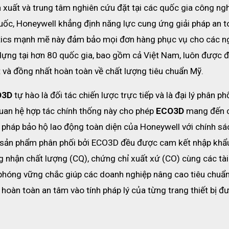
xuất và trung tâm nghiên cứu đặt tại các quốc gia công ngh
uốc, Honeywell khẳng định năng lực cung ứng giải pháp an to
tics mạnh mẽ này đảm bảo mọi đơn hàng phục vụ cho các ng
dựng tại hơn 80 quốc gia, bao gồm cả Việt Nam, luôn được đ
 và đồng nhất hoàn toàn về chất lượng tiêu chuẩn Mỹ. 
O3D
 tự hào là đối tác chiến lược trực tiếp và là đại lý phân phố
uan hệ hợp tác chính thống này cho phép 
ECO3D
 mang đến c
pháp bảo hộ lao động toàn diện của Honeywell với chính sác
bộ sản phẩm phân phối bởi ECO3D đều được cam kết nhập khẩu
 nhận chất lượng (CQ), chứng chỉ xuất xứ (CO) cùng các tài l
 phóng vững chắc giúp các doanh nghiệp nâng cao tiêu chuẩn
 hoàn toàn an tâm vào tính pháp lý của từng trang thiết bị đư