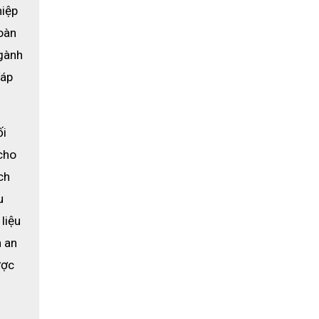
iệp 
àn 
ành 
áp 
i 
ho 
h 
 
iệu 
 an 
ợc 