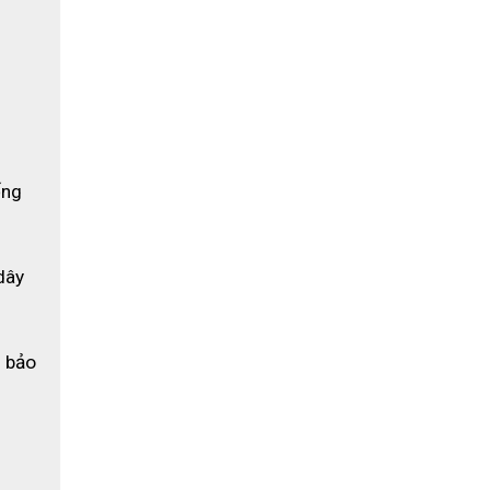
ng 
dây 
 bảo 