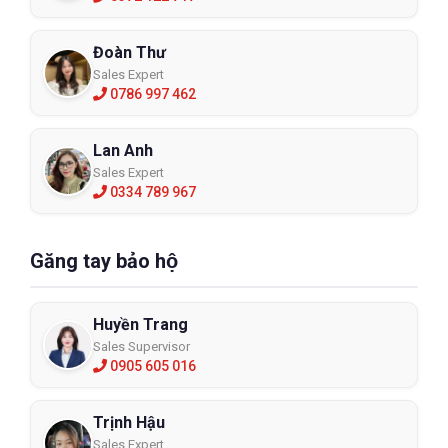
Đoàn Thư
Sales Expert
0786 997 462
Lan Anh
Sales Expert
0334 789 967
Găng tay bảo hộ
Huyền Trang
Sales Supervisor
0905 605 016
Trịnh Hậu
Sales Expert