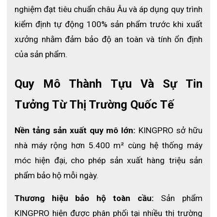
Thông số kỹ thuật
nghiệm đạt tiêu chuẩn châu Âu và áp dụng quy trình 
Ưu Điểm Nổi Bật Của KING PRO
kiểm định tự động 100% sản phẩm trước khi xuất 
DustMaster KPD-001
xưởng nhằm đảm bảo độ an toàn và tính ổn định 
của sản phẩm. 
Hệ thống lọc hiệu quả cao:
Loại bỏ gần như toàn bộ bụi
bẩn, vi khuẩn và khí độc hại trong không khí.
Thiết kế thông minh:
Gọn nhẹ, mềm mại, tạo cảm giác dễ
Quy Mô Thành Tựu Và Sự Tin 
chịu khi đeo lâu dài.
Tưởng Từ Thị Trường Quốc Tế
Bảo vệ toàn diện:
Kín khít, bảo vệ đường hô hấp và vùng
mặt trước môi trường ô nhiễm.
Nền tảng sản xuất quy mô lớn:
 KINGPRO sở hữu 
Dễ dàng điều chỉnh:
Phù hợp với nhiều kích thước khuôn
mặt, tăng hiệu quả bảo hộ.
nhà máy rộng hơn 5.400 m² cùng hệ thống máy 
Công nghệ cấp khí thông minh:
Giúp duy trì lưu lượng
móc hiện đại, cho phép sản xuất hàng triệu sản 
không khí sạch ổn định, giảm cảm giác bí bách khi làm việc.
phẩm bảo hộ mỗi ngày. 
Ứng Dụng Thực Tế
Thương hiệu bảo hộ toàn cầu:
 Sản phẩm 
Mặt nạ phòng độc KING PRO DustMaster PAPR KPD-001 được
KINGPRO hiện được phân phối tại nhiều thị trường 
sử dụng rộng rãi trong các ngành: