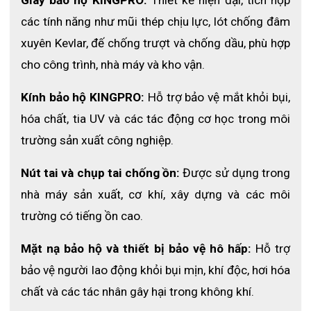
Giày bảo hộ KINGPRO:
 Thiết kế hiện đại, tích hợp 
các tính năng như mũi thép chịu lực, lót chống đâm 
xuyên Kevlar, đế chống trượt và chống dầu, phù hợp 
cho công trình, nhà máy và kho vận. 
Kính bảo hộ KINGPRO:
 Hỗ trợ bảo vệ mắt khỏi bụi, 
Ứng dụng thực tế
hóa chất, tia UV và các tác động cơ học trong môi 
trường sản xuất công nghiệp. 
Xem thêm:
Bảo vệ hô hấp tại ECO3D
Nút tai và chụp tai chống ồn:
 Được sử dụng trong 
Phin lọc hơi hữu cơ và khí axit HUGUARD 8003
nhà máy sản xuất, cơ khí, xây dựng và các môi 
Phin lọc đa khí HUGUARD 8006
trường có tiếng ồn cao. 
Kết Luận
Mặt nạ phòng độc KING PRO DustMaster PAPR KPD-001
Mặt nạ bảo hộ và thiết bị bảo vệ hô hấp:
 Hỗ trợ 
không chỉ mang đến khả năng lọc bụi và khí độc vượt trội mà
bảo vệ người lao động khỏi bụi mịn, khí độc, hơi hóa 
còn giúp người dùng làm việc thoải mái trong nhiều giờ liền. Nếu
bạn đang tìm kiếm một thiết bị bảo hộ cá nhân chất lượng cao,
chất và các tác nhân gây hại trong không khí. 
đáng tin cậy, KING PRO DustMaster PAPR KPD-001 chính là sự