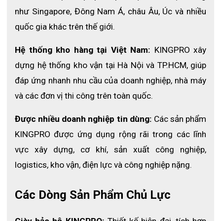
như Singapore, Đông Nam Á, châu Âu, Úc và nhiều 
Xây dựng:
Bảo vệ công nhân khỏi bụi và hóa chất bay hơi.
quốc gia khác trên thế giới. 
Chế biến thực phẩm:
Ngăn ngừa lây nhiễm bụi và vi khuẩn.
Công nghiệp hóa chất:
Bảo vệ khỏi khí độc, hơi hóa chất
Hệ thống kho hàng tại Việt Nam:
 KINGPRO xây 
nguy hiểm.
dựng hệ thống kho vận tại Hà Nội và TP.HCM, giúp 
đáp ứng nhanh nhu cầu của doanh nghiệp, nhà máy 
và các đơn vị thi công trên toàn quốc. 
Được nhiều doanh nghiệp tin dùng:
 Các sản phẩm 
KINGPRO được ứng dụng rộng rãi trong các lĩnh 
vực xây dựng, cơ khí, sản xuất công nghiệp, 
logistics, kho vận, điện lực và công nghiệp nặng.
Các Dòng Sản Phẩm Chủ Lực