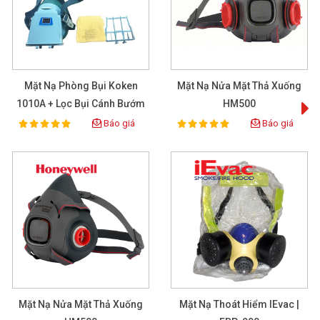
Mặt Nạ Phòng Bụi Koken
Mặt Nạ Nửa Mặt Thả Xuống
M
1010A + Lọc Bụi Cánh Bướm
HM500
Vàng
Báo giá
Báo giá
100%
100%
Rating:
Rating:
Mặt Nạ Nửa Mặt Thả Xuống
Mặt Nạ Thoát Hiểm IEvac |