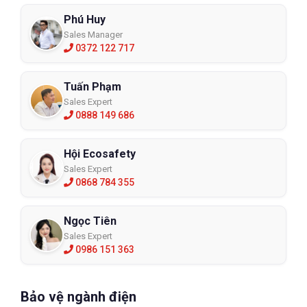
Phú Huy
Sales Manager
0372 122 717
Tuấn Phạm
Sales Expert
0888 149 686
Hội Ecosafety
Sales Expert
0868 784 355
Ngọc Tiên
Sales Expert
0986 151 363
Bảo vệ ngành điện