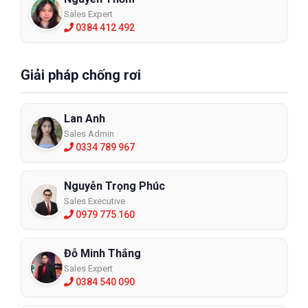
Sales Expert
0384 412 492
Giải pháp chống rơi
Lan Anh
Sales Admin
0334 789 967
Nguyễn Trọng Phúc
Sales Executive
0979 775 160
Đỗ Minh Thắng
Sales Expert
0384 540 090