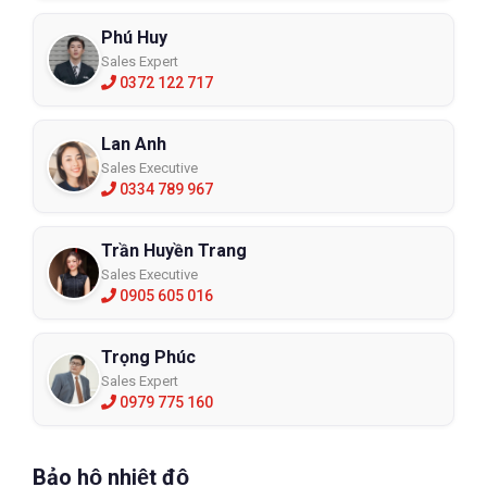
Phú Huy
Sales Expert
0372 122 717
Lan Anh
Sales Executive
0334 789 967
Trần Huyền Trang
Sales Executive
0905 605 016
Trọng Phúc
Sales Expert
0979 775 160
Bảo hộ nhiệt độ