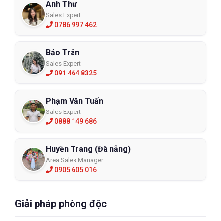
Anh Thư
Sales Expert
0786 997 462
Bảo Trân
Sales Expert
091 464 8325
Phạm Văn Tuấn
Sales Expert
0888 149 686
Huyền Trang (Đà nẵng)
Area Sales Manager
0905 605 016
Giải pháp phòng độc