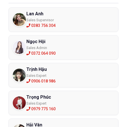
Lan Anh
Sales Supervisor
0383 756 304
Ngọc Hội
Sales Admin
0372 064 090
Trịnh Hậu
Sales Expert
0906 018 986
Trọng Phúc
Sales Expert
0979 775 160
Hải Vân