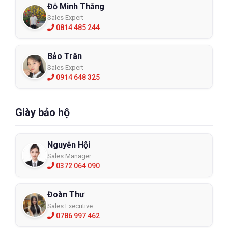
Đỗ Minh Thắng
Sales Expert
0814 485 244
Bảo Trân
Sales Expert
0914 648 325
Giày bảo hộ
Nguyễn Hội
Sales Manager
0372 064 090
Đoàn Thư
Sales Executive
0786 997 462