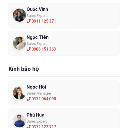
Quốc Vinh
Sales Expert
0911 125 371
Ngọc Tiên
Sales Expert
0986 151 363
Kính bảo hộ
Ngọc Hội
Sales Manager
0372 064 090
Phú Huy
Sales Expert
0372 122 717