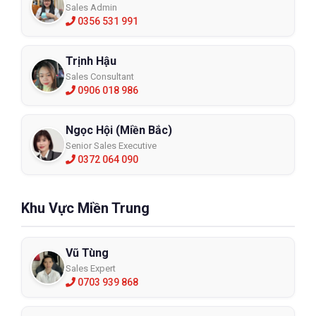
Sales Admin
0356 531 991
Trịnh Hậu
Sales Consultant
0906 018 986
Ngọc Hội (Miền Bắc)
Senior Sales Executive
0372 064 090
Khu Vực Miền Trung
Vũ Tùng
Sales Expert
0703 939 868