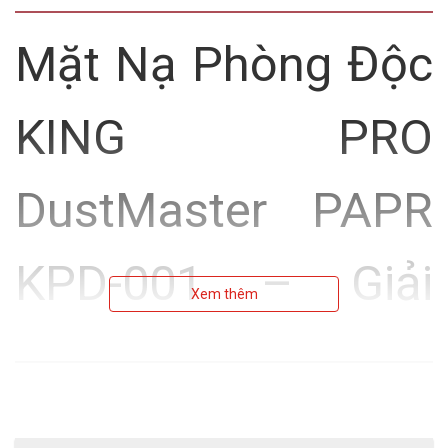
Mặt Nạ Phòng Độc
KING PRO
DustMaster PAPR
KPD-001 – Giải
Xem thêm
Pháp Bảo Vệ Toàn
Diện