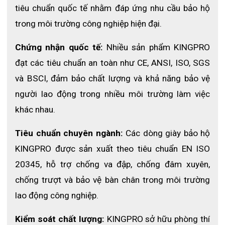
Kháng lực thông khí:
100 Pa
tiêu chuẩn quốc tế nhằm đáp ứng nhu cầu bảo hộ 
Chất liệu mũ chụp:
Vải thoáng khí, tạo sự thoải mái tối đa
trong môi trường công nghiệp hiện đại.
Pin:
Chứng nhận quốc tế:
 Nhiều sản phẩm KINGPRO 
Thời gian làm việc: Trên 6 giờ liên tục
đạt các tiêu chuẩn an toàn như CE, ANSI, ISO, SGS 
Thời gian sạc đầy: Dưới 3 giờ
và BSCI, đảm bảo chất lượng và khả năng bảo vệ 
Lưu lượng khí cấp:
người lao động trong nhiều môi trường làm việc 
Cấp 1: 140 lít/phút
khác nhau. 
Cấp 2: 160 lít/phút
Tiêu chuẩn chuyên ngành:
 Các dòng giày bảo hộ 
Tái sử dụng:
Lên tới 300 lần
KINGPRO được sản xuất theo tiêu chuẩn EN ISO 
20345, hỗ trợ chống va đập, chống đâm xuyên, 
chống trượt và bảo vệ bàn chân trong môi trường 
lao động công nghiệp. 
Kiểm soát chất lượng:
 KINGPRO sở hữu phòng thí 