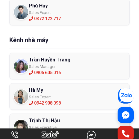
Phú Huy
Sales Expert
0372 122 717
Kênh nhà máy
Trần Huyền Trang
Sales Manager
0905 605 016
Hà My
Sales Expert
0942 908 098
Trịnh Thị Hậu
Sales Executive
0906 018 986