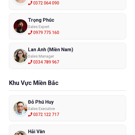
0372 064 090
Trọng Phúc
Sales Expert
0979 775 160
Lan Anh (Miền Nam)
Sales Manager
0334 789 967
Khu Vực Miền Bắc
Đỗ Phú Huy
Sales Executive
0372 122 717
Hải Vân