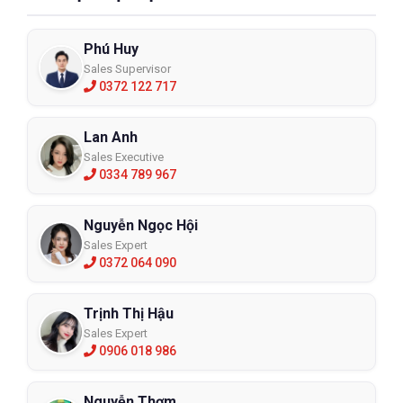
Phú Huy
Sales Supervisor
0372 122 717
Lan Anh
Sales Executive
0334 789 967
Nguyễn Ngọc Hội
Sales Expert
0372 064 090
Trịnh Thị Hậu
Sales Expert
0906 018 986
Nguyễn Thơm