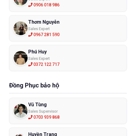
0906 018 986
Thơm Nguyễn
Sales Expert
0967 281 590
Phú Huy
Sales Expert
0372 122 717
Đồng Phục bảo hộ
Vũ Tùng
Sales Supervisor
0703 939 868
Huyền Trang