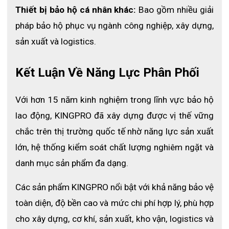
lựa chọn hoàn hảo để bảo vệ sức khỏe và nâng cao hiệu quả
Thiết bị bảo hộ cá nhân khác:
 Bao gồm nhiều giải 
làm việc.
pháp bảo hộ phục vụ ngành công nghiệp, xây dựng, 
Vì sao nên mua
Mặt Nạ Phòng Độc DustDefense
sản xuất và logistics.
Mask KP-DD-001
Smoke
tại ECO3D?
Kết Luận Về Năng Lực Phân Phối
🔹
ECO3D SAFETY – Đối tác bảo hộ lao động uy tín
🔹
Là đơn vị cung cấp
thiết bị bảo hộ lao động chính hãng
,
ECO3D cam kết mang đến những sản phẩm chất lượng cao với
Với hơn 15 năm kinh nghiệm trong lĩnh vực bảo hộ 
giá tốt nhất. Khi mua
Mặt Nạ Phòng Độc DustDefense Mask
lao động, KINGPRO đã xây dựng được vị thế vững 
KP-DD-001
tại ECO3D
, khách hàng được hưởng:
chắc trên thị trường quốc tế nhờ năng lực sản xuất 
✅
Hàng chính hãng – Đầy đủ chứng nhận an toàn
lớn, hệ thống kiểm soát chất lượng nghiêm ngặt và 
✅
Giá ưu đãi – Chính sách chiết khấu tốt cho đơn hàng lớn
✅
Giao hàng nhanh toàn quốc – Đảm bảo đúng tiến độ
danh mục sản phẩm đa dạng.
✅
Tư vấn chuyên sâu – Hỗ trợ lựa chọn sản phẩm phù hợp
Các sản phẩm KINGPRO nổi bật với khả năng bảo vệ 
📞
Liên hệ ngay để đặt hàng:
🌍 Website:
https://eco3d.vn
toàn diện, độ bền cao và mức chi phí hợp lý, phù hợp 
📌 Hệ thống chi nhánh:
Xem tại đây
cho xây dựng, cơ khí, sản xuất, kho vận, logistics và 
📞
Hotline:
097 636 3588