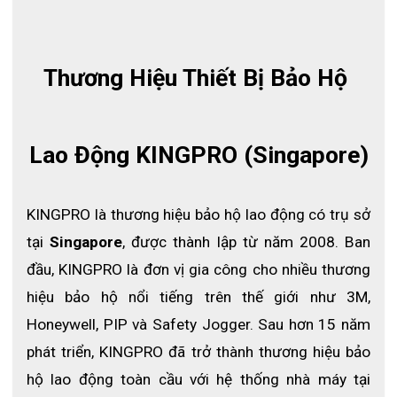
Mặt nạ phòng độc KING PRO DustMaster PAPR KPD-001
là
thiết bị bảo hộ cao cấp, được thiết kế chuyên dụng cho môi
trường có nhiều bụi mịn và khí độc hại. Sở hữu công nghệ lọc
Thương Hiệu Thiết Bị Bảo Hộ 
tiên tiến cùng hiệu suất vượt trội, sản phẩm này là lựa chọn lý
tưởng cho các ngành xây dựng, hóa chất, chế biến thực phẩm
và nhiều lĩnh vực công nghiệp khác.
Lao Động KINGPRO (Singapore)
KINGPRO là thương hiệu bảo hộ lao động có trụ sở 
tại 
Singapore
, được thành lập từ năm 2008. Ban 
đầu, KINGPRO là đơn vị gia công cho nhiều thương 
hiệu bảo hộ nổi tiếng trên thế giới như 3M, 
Honeywell, PIP và Safety Jogger. Sau hơn 15 năm 
phát triển, KINGPRO đã trở thành thương hiệu bảo 
hộ lao động toàn cầu với hệ thống nhà máy tại 