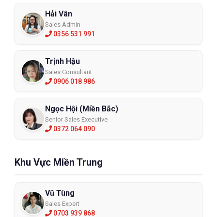
Mặt nạ nửa mặt silicon 9600
Hải Vân
9600
Sales Admin
0356 531 991
XEM CHI TIẾT
Trịnh Hậu
Sales Consultant
0906 018 986
Ngọc Hội (Miền Bắc)
Senior Sales Executive
0372 064 090
Khu Vực Miền Trung
Vũ Tùng
Sales Expert
0703 939 868