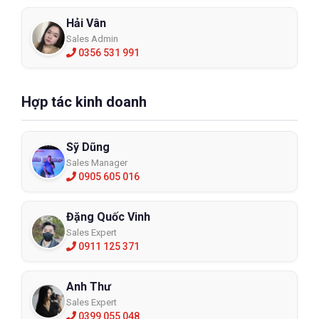
Hải Vân
Sales Admin
0356 531 991
Hợp tác kinh doanh
Sỹ Dũng
Sales Manager
0905 605 016
Đặng Quốc Vinh
Sales Expert
0911 125 371
Anh Thư
Sales Expert
0399 055 048