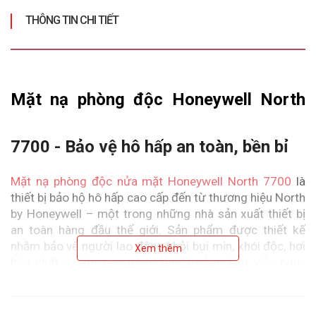
THÔNG TIN CHI TIẾT
Mặt nạ phòng độc Honeywell North 
7700 - Bảo vệ hô hấp an toàn, bền bỉ
Mặt nạ phòng độc nửa mặt Honeywell North 7700
 là 
thiết bị bảo hộ hô hấp cao cấp đến từ thương hiệu North 
by Honeywell – một trong những nhà sản xuất thiết bị 
an toàn hàng đầu thế giới. Sản phẩm được thiết kế 
nhằm bảo vệ người lao động khỏi bụi mịn, khói độc, hơi 
Xem thêm
hóa chất và khí gas trong môi trường làm việc nguy 
hiểm, đồng thời mang lại sự thoải mái khi sử dụng lâu 
dài.