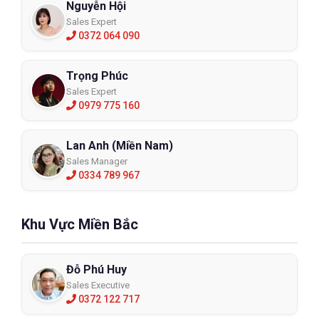
✔ Phù hợp đa dạng môi trường làm việc nguy hiểm
Nguyễn Hội
Sales Expert
Honeywell North 7700 là giải pháp bảo vệ hô hấp tối ưu 
0372 064 090
cho người lao động trong môi trường có nguy cơ ô 
nhiễm cao, góp phần nâng cao an toàn và sức khỏe lâu 
Trọng Phúc
dài.
Sales Expert
0979 775 160
Lan Anh (Miền Nam)
Sales Manager
0334 789 967
Khu Vực Miền Bắc
Đỗ Phú Huy
Sales Executive
0372 122 717