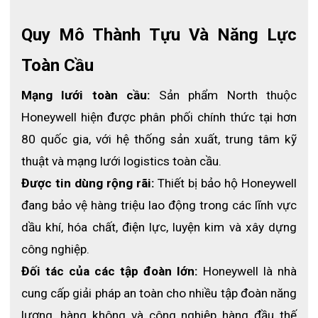
Quy Mô Thành Tựu Và Năng Lực 
Toàn Cầu
Mạng lưới toàn cầu:
 Sản phẩm North thuộc 
Honeywell hiện được phân phối chính thức tại hơn 
80 quốc gia, với hệ thống sản xuất, trung tâm kỹ 
thuật và mạng lưới logistics toàn cầu.
Được tin dùng rộng rãi:
 Thiết bị bảo hộ Honeywell 
đang bảo vệ hàng triệu lao động trong các lĩnh vực 
dầu khí, hóa chất, điện lực, luyện kim và xây dựng 
công nghiệp.
Đối tác của các tập đoàn lớn:
 Honeywell là nhà 
Thông số mặt nạ phòng độc nửa mặt Honeywell North
cung cấp giải pháp an toàn cho nhiều tập đoàn năng 
7700
lượng, hàng không và công nghiệp hàng đầu thế 