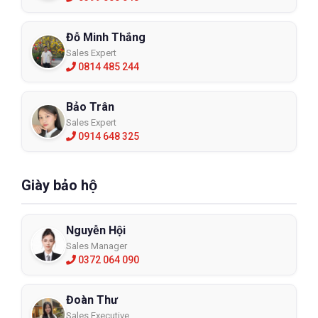
Đỗ Minh Thắng
Sales Expert
0814 485 244
Bảo Trân
Sales Expert
0914 648 325
Giày bảo hộ
Nguyễn Hội
Sales Manager
0372 064 090
Đoàn Thư
Sales Executive