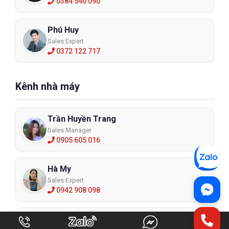
0384 540 090
Phú Huy
Sales Expert
0372 122 717
Kênh nhà máy
Trần Huyền Trang
Sales Manager
0905 605 016
Hà My
Sales Expert
0942 908 098
Trịnh Thị Hậu