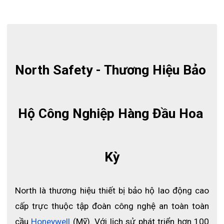
North Safety - Thương Hiệu Bảo 
Hộ Công Nghiệp Hàng Đầu Hoa 
Kỳ
North là thương hiệu thiết bị bảo hộ lao động cao 
cấp trực thuộc tập đoàn công nghệ an toàn toàn 
Mặt nạ phòng độc nửa mặt Honeywell North 7700
cầu
Honeywell
 (Mỹ). Với lịch sử phát triển hơn 100 