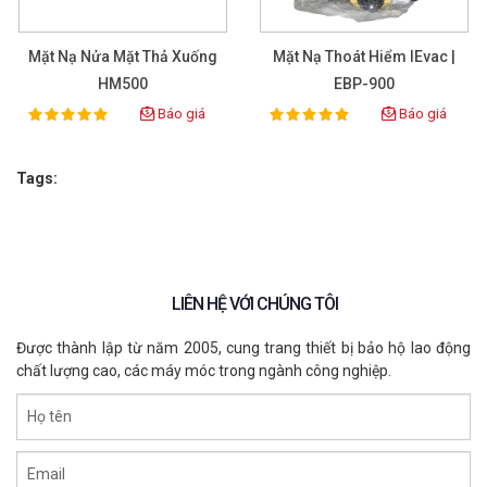
- Giảm nguy cơ mắc bệnh nghề nghiệp
- Nâng cao an toàn lao động và hiệu suất làm việc
Mặt Nạ Nửa Mặt Thả Xuống
Mặt Nạ Thoát Hiểm IEvac |
HM500
EBP-900
- Phù hợp sử dụng lâu dài trong môi trường công 
Báo giá
Báo giá
100%
100%
Rating:
Rating:
nghiệp
Tags:
LIÊN HỆ VỚI CHÚNG TÔI
Được thành lập từ năm 2005, cung trang thiết bị bảo hộ lao động
chất lượng cao, các máy móc trong ngành công nghiệp.
Họ tên
Email