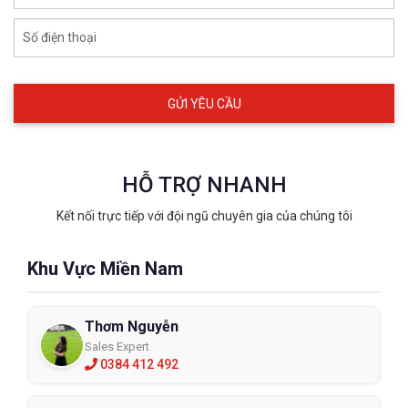
Số điện thoại
Ứng dụng mặt nạ phòng độc nửa mặt Honeywell
North 7700
5. Vì sao nên chọn mặt nạ Honeywell 
HỖ TRỢ NHANH
North 7700?
Kết nối trực tiếp với đội ngũ chuyên gia của chúng tôi
✔ Thương hiệu Honeywell uy tín toàn cầu
Khu Vực Miền Nam
✔ Chất liệu silicone y tế mềm mại, an toàn
✔ Hiệu quả lọc cao nhờ hệ thống hai phin lọc
Thơm Nguyễn
✔ Thiết kế kín khít, thoải mái khi đeo lâu
Sales Expert
0384 412 492
✔ Tương thích nhiều loại phin lọc chuyên dụng