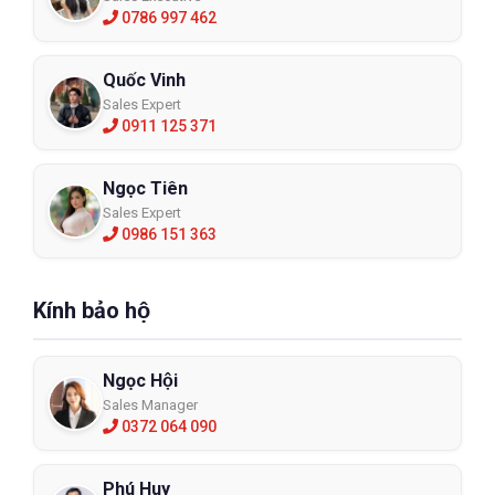
0786 997 462
Quốc Vinh
Sales Expert
0911 125 371
Ngọc Tiên
Sales Expert
0986 151 363
Kính bảo hộ
Ngọc Hội
Sales Manager
0372 064 090
Phú Huy