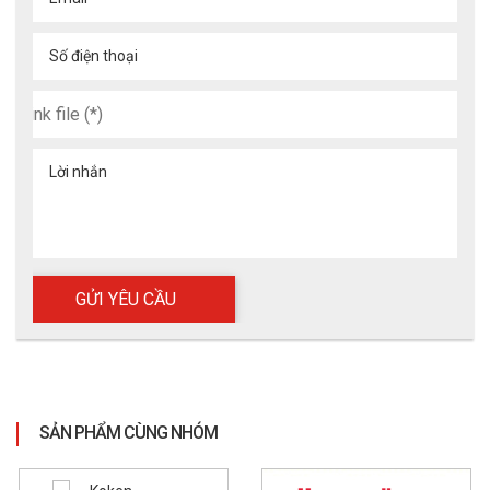
4.1 Môi trường làm việc phù hợp
Số điện thoại
- Nhà máy hóa chất, dung môi
- Xưởng sơn, phun sơn công nghiệp
- Môi trường khói bụi, khí gas, hơi độc
Lời nhắn
- Ngành luyện kim, cơ khí, hàn cắt
- Phòng thí nghiệm, khu xử lý hóa chất
- Ngành nông nghiệp (phun thuốc bảo vệ thực vật)
SẢN PHẨM CÙNG NHÓM