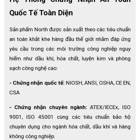
- Mã sản phẩm: 770030L
Quốc Tế Toàn Diện
- Xuất xứ: Mexico
- Loại sản phẩm: Mặt nạ phòng độc nửa mặt (2 phin lọc)
Sản phẩm North được sản xuất theo các tiêu chuẩn 
- Chất liệu thân mặt nạ: Silicone y tế cao cấp, mềm mại, 
an toàn khắt khe hàng đầu thế giới nhằm đáp ứng 
không gây kích ứng
yêu cầu trong các môi trường công nghiệp nguy 
- Thiết kế: Ôm khít khuôn mặt, chống rò rỉ khí độc
hiểm như dầu khí, hóa chất, luyện kim và phòng 
- Dây đeo: Co giãn, điều chỉnh linh hoạt, cố định chắc 
sạch công nghệ cao:
chắn
- Chứng nhận quốc tế:
 NIOSH, ANSI, OSHA, CE EN, 
- Kết nối phin lọc: Tương thích N-series (75SCL, 
N75001L, N75002L, N75004L,…)
CSA
- Khả năng nâng cấp: Có thể kết hợp bộ cấp khí hoặc hệ 
- Chứng nhận chuyên ngành:
 ATEX/IECEx, ISO 
thống PAPR
9001, ISO 45001 cùng các tiêu chuẩn bảo hộ 
- Tiêu chuẩn chất lượng: NIOSH 42 CFR 84
chuyên dụng cho ngành hóa chất, dầu khí và hàng 
không công nghiệp. 