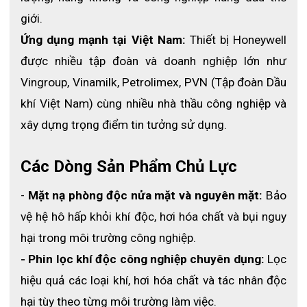
Xem thêm:
Mặt nạ phòng độc North 5400
giới.
Ứng dụng mạnh tại Việt Nam: 
Thiết bị Honeywell 
3. Ưu điểm nổi bật của mặt nạ 
được nhiều tập đoàn và doanh nghiệp lớn như 
Honeywell North 7700
Vingroup, Vinamilk, Petrolimex, PVN (Tập đoàn Dầu 
3.1 Hiệu quả lọc khí cao với hệ thống hai phin 
khí Việt Nam) cùng nhiều nhà thầu công nghiệp và 
lọc
xây dựng trọng điểm tin tưởng sử dụng. 
Thiết kế hai phin lọc giúp tăng hiệu suất lọc, có khả 
năng loại bỏ đến 99% bụi mịn, khí độc, hơi dung môi và 
Các Dòng Sản Phẩm Chủ Lực
các chất ô nhiễm trong không khí.
- 
Mặt nạ phòng độc nửa mặt và nguyên mặt:
 Bảo 
3.2 Chất liệu silicone y tế mềm mại, an toàn
vệ hệ hô hấp khỏi khí độc, hơi hóa chất và bụi nguy 
Thân mặt nạ được làm từ 100% silicone đạt chuẩn y tế, 
hại trong môi trường công nghiệp.
mềm dẻo, không gây kích ứng da, mang lại cảm giác 
thoải mái ngay cả khi sử dụng trong thời gian dài.
- Phin lọc khí độc công nghiệp chuyên dụng:
 Lọc 
hiệu quả các loại khí, hơi hóa chất và tác nhân độc 
hại tùy theo từng môi trường làm việc.