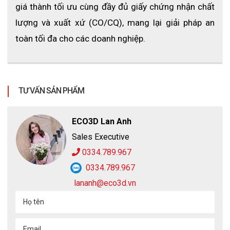
giá thành tối ưu cùng đầy đủ giấy chứng nhận chất 
lượng và xuất xứ (CO/CQ), mang lại giải pháp an 
toàn tối đa cho các doanh nghiệp.
TƯ VẤN SẢN PHẨM
ECO3D Lan Anh
Sales Executive
0334.789.967
0334.789.967
Mặt nạ phòng độc nửa mặt Honeywell North 7700
lananh@eco3d.vn
4. Ứng dụng của mặt nạ phòng độc 
Họ tên
Honeywell North 7700
Email