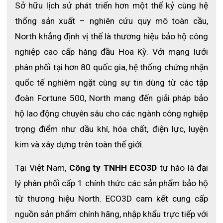
3.3 Thiết kế kín khít, ôm sát nhiều khuôn mặt
Sở hữu lịch sử phát triển hơn một thế kỷ cùng hệ 
thống sản xuất – nghiên cứu quy mô toàn cầu, 
Cấu trúc thông minh giúp mặt nạ ôm sát khuôn mặt, 
giảm tối đa tình trạng rò rỉ khí độc, phù hợp với nhiều 
North khẳng định vị thế là thương hiệu bảo hộ công 
kích thước khuôn mặt khác nhau.
nghiệp cao cấp hàng đầu Hoa Kỳ. Với mạng lưới 
3.4 Bền bỉ, dễ vệ sinh và bảo trì
phân phối tại hơn 80 quốc gia, hệ thống chứng nhận 
quốc tế nghiêm ngặt cùng sự tin dùng từ các tập 
Mặt nạ có độ bền cao, chịu được môi trường làm việc 
khắc nghiệt. Thiết kế cho phép tháo rời linh kiện và phin 
đoàn Fortune 500, North mang đến giải pháp bảo 
lọc dễ dàng để vệ sinh, thay thế và bảo trì định kỳ.
hộ lao động chuyên sâu cho các ngành công nghiệp 
3.5 Linh hoạt, tương thích nhiều loại phin lọc
trọng điểm như dầu khí, hóa chất, điện lực, luyện 
kim và xây dựng trên toàn thế giới.
North 7700 có thể kết hợp với nhiều dòng phin lọc khác 
nhau, đáp ứng đa dạng nhu cầu bảo vệ khỏi bụi, khí độc, 
hơi hóa chất hoặc môi trường đặc thù.
Tại Việt Nam, 
Công ty TNHH ECO3D
 tự hào là đại 
lý phân phối cấp 1 chính thức các sản phẩm bảo hộ 
từ thương hiệu North. ECO3D cam kết cung cấp 
nguồn sản phẩm chính hãng, nhập khẩu trực tiếp với 