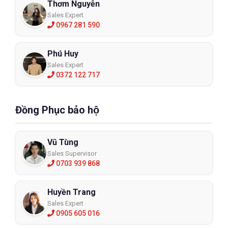
Thơm Nguyễn
Sales Expert
0967 281 590
Phú Huy
Sales Expert
0372 122 717
Đồng Phục bảo hộ
Vũ Tùng
Sales Supervisor
0703 939 868
Huyền Trang
Sales Expert
0905 605 016