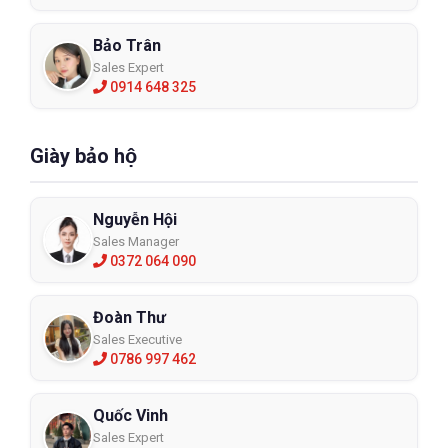
Bảo Trân
Sales Expert
0914 648 325
Giày bảo hộ
Nguyễn Hội
Sales Manager
0372 064 090
Đoàn Thư
Sales Executive
0786 997 462
Quốc Vinh
Sales Expert