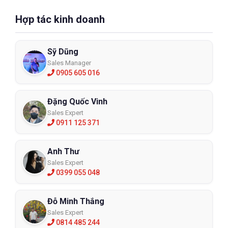
Hợp tác kinh doanh
Sỹ Dũng
Sales Manager
0905 605 016
Đặng Quốc Vinh
Sales Expert
0911 125 371
Anh Thư
Sales Expert
0399 055 048
Đỗ Minh Thắng
Sales Expert
0814 485 244