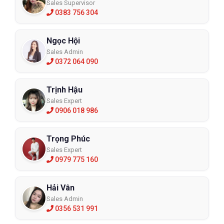
Sales Supervisor
0383 756 304
Ngọc Hội
Sales Admin
0372 064 090
Trịnh Hậu
Sales Expert
0906 018 986
Trọng Phúc
Sales Expert
0979 775 160
Hải Vân
Sales Admin
0356 531 991