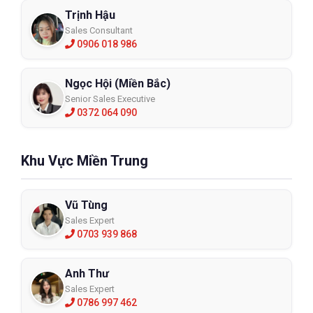
Trịnh Hậu
● Website:
https://www.eco3d.vn/
Sales Consultant
0906 018 986
● Email: admin@eco3d.vn
● Fanpage:
ECO3D - Tổng kho phân phối đồ bảo hộ lao động
Ngọc Hội (Miền Bắc)
Safety Jogger
Senior Sales Executive
0372 064 090
Khu Vực Miền Trung
Vũ Tùng
Sales Expert
0703 939 868
Anh Thư
Sales Expert
0786 997 462