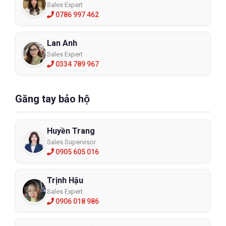
Sales Expert
0786 997 462
Lan Anh
Sales Expert
0334 789 967
Găng tay bảo hộ
Huyền Trang
Sales Supervisor
0905 605 016
Trịnh Hậu
Sales Expert
0906 018 986