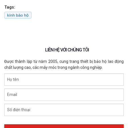
Tags:
kính bảo hộ
LIÊN HỆ VỚI CHÚNG TÔI
Được thành lập từ năm 2005, cung trang thiết bị bảo hộ lao động
chất lượng cao, các máy móc trong ngành công nghiệp.
Họ tên
Email
Lựa chọn hoàn hảo cho sự bảo vệ và năng động
Số điện thoại
Xem thêm:
Kính bảo hộ chống bụi Kings KY314B