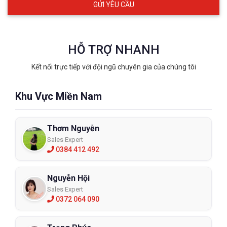
ECO3D SAFETY - ĐẠI LÝ PHÂN PHỐI KÍNH BẢO HỘ
JOGGER UY TÍN
HỖ TRỢ NHANH
Kết nối trực tiếp với đội ngũ chuyên gia của chúng tôi
Khu Vực Miền Nam
Thơm Nguyễn
Sales Expert
0384 412 492
Nguyễn Hội
ECO3D SAFETY
tự hào là đại lý phân phối chính thức của
Sales Expert
thương hiệu Safety Jogger tại Việt Nam. Chúng tôi cung cấp
0372 064 090
một loạt các mẫu Kính Bảo Hộ Safety Jogger nhập khẩu chính
hãng, có nhiều kiểu dáng, kích cỡ và tính năng khác nhau, đáp