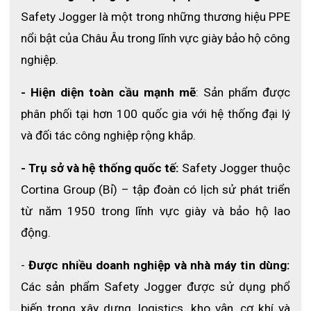
YOHO đạt tiêu chuẩn chống va đập F (45 m/s), đảm bảo an
Safety Jogger là một trong những thương hiệu PPE 
toàn cho mắt khi tham gia các hoạt động thể thao hoặc làm
nổi bật của Châu Âu trong lĩnh vực giày bảo hộ công 
việc trong môi trường nguy hiểm. Dù là trận bóng đá căng thẳng
nghiệp.
hay công việc xây dựng với nhiều đâm bổ, đôi mắt của bạn đều
- Hiện diện toàn cầu mạnh mẽ
: Sản phẩm được 
được bảo vệ hoàn toàn khỏi các va đập mạnh. Bên cạnh đó, lớp
phủ chống sương mù đặc biệt trên tròng kính ngăn ngừa sự
phân phối tại hơn 100 quốc gia với hệ thống đại lý 
hình thành hơi nước, giúp bạn luôn có tầm nhìn rõ ràng trong
và đối tác công nghiệp rộng khắp.
điều kiện ẩm ướt hay đổ mồ hôi nhiều.
- Trụ sở và hệ thống quốc tế:
 Safety Jogger thuộc 
Cortina Group (Bỉ) – tập đoàn có lịch sử phát triển 
từ năm 1950 trong lĩnh vực giày và bảo hộ lao 
động.
-
 Được nhiều doanh nghiệp và nhà máy tin dùng:
Các sản phẩm Safety Jogger được sử dụng phổ 
biến trong xây dựng, logistics, kho vận, cơ khí và 