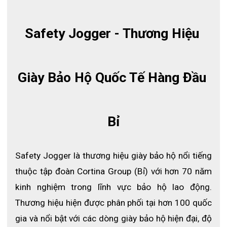
Safety Jogger - Thương Hiệu 
Giày Bảo Hộ Quốc Tế Hàng Đầu 
Kính bảo hộ Jogger Safety Yoho
Xem thêm:
Kính bảo hộ A700 trong suốt
Bỉ
THÔNG SỐ KỸ THUẬT SẢN PHẨM
Safety Jogger là thương hiệu giày bảo hộ nổi tiếng 
● Loại kính: Kính bảo hộ thể thao
thuộc tập đoàn Cortina Group (Bỉ) với hơn 70 năm 
● Khung: Polycarbonate
kinh nghiệm trong lĩnh vực bảo hộ lao động. 
● Tròng kính: Polycarbonate màu trong suốt
Thương hiệu hiện được phân phối tại hơn 100 quốc 
● Bộ lọc quang học: 2-1.2
gia và nổi bật với các dòng giày bảo hộ hiện đại, độ 