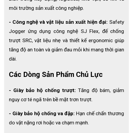
môi trường sản xuất công nghiệp.
- Công nghệ và vật liệu sản xuất hiện đại:
 Safety 
Jogger ứng dụng công nghệ SJ Flex, đế chống 
trượt SRC, vật liệu nhẹ và thiết kế ergonomic giúp 
tăng độ an toàn và giảm đau mỏi khi mang thời gian 
dài.
Tính năng tuyệt vời của kính
Các Dòng Sản Phẩm Chủ Lực
Xem thêm:
Kính bảo hộ chống bụi Kings KY314B
- Giày bảo hộ chống trượt:
 Tăng độ bám, giảm 
4. Thiết kế thông minh và thoải mái
nguy cơ té ngã trên bề mặt trơn trượt.
Với lò xo polyamide được tích hợp các thành phần polyurethane,
YOHO đem lại sự thoải mái tối đa khi đeo. Lò xo linh hoạt này
- Giày bảo hộ chống va đập:
 Hạn chế chấn thương 
vừa giúp kính vừa khít với khuôn mặt để ngăn bụi và khói xâm
do vật nặng rơi hoặc va chạm mạnh.
nhập, vừa đảm bảo kính không bị trượt hay rơi ra trong quá trình