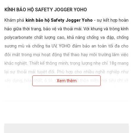
KÍNH BẢO HỘ SAFETY JOGGER YOHO
Khám phá
kính bảo hộ Safety Jogger Yoho
- sự kết hợp hoàn
hảo giữa thời trang, bảo vệ và thoải mái. Với khung và tròng kính
polycarbonate chất lượng cao, khả năng chống va đập, chống
sương mù và chống tia UV, YOHO đảm bảo an toàn tối đa cho
đôi mắt trong mọi hoạt động thể thao hay môi trường làm việc
khắc nghiệt. Thiết kế thông minh, trọng lượng nhẹ chỉ 18g mang
lại sự thoải mái tuyệt đối. Phù hợp cho nhiều nghề nghiệp như
xây dựng, hóa chất, ô tô, y tế,... YOHO thỏa mãn mọi tiêu chí về
Xem thêm
kiểu dáng thời trang, chức năng bảo vệ và thoải mái sử dụng.
ECO3D - nhà phân phối chính hãng YOHO cam kết chất lượng
sản phẩm cùng dịch vụ hậu mãi tận tình.