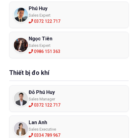
Phú Huy
Sales Expert
0372 122 717
Ngọc Tiên
Sales Expert
0986 151 363
Thiết bị đo khí
Đỗ Phú Huy
Sales Manager
0372 122 717
Lan Anh
Sales Executive
0334 789 967