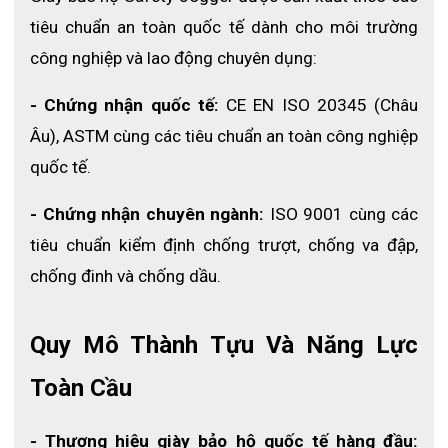
mà còn đảm bảo an toàn cho đôi mắt của bạn trong mọi hoạt
tiêu chuẩn an toàn quốc tế dành cho môi trường 
động. Từ việc tham gia các môn thể thao đầy thử thách đến
công nghiệp và lao động chuyên dụng:
công việc trong môi trường khắc nghiệt, YOHO sẽ là lựa chọn
- Chứng nhận quốc tế:
 CE EN ISO 20345 (Châu 
hoàn hảo để bạn vừa thể hiện phong cách cá nhân, vừa được
Âu), ASTM cùng các tiêu chuẩn an toàn công nghiệp 
bảo vệ an toàn.
quốc tế.
2. Khung và tròng kính chất lượng cao
- Chứng nhận chuyên ngành:
 ISO 9001 cùng các 
Được chế tạo từ vật liệu polycarbonate cao cấp, khung và tròng
tiêu chuẩn kiểm định chống trượt, chống va đập, 
kính YOHO vừa nhẹ, vừa bền bỉ. Tròng kính trong suốt với bộ lọc
quang học 2-1.2 giúp bảo vệ tối đa khỏi tia UV có hại và đảm
chống đinh và chống dầu.
bảo tầm nhìn rõ nét trong mọi điều kiện ánh sáng, từ nắng gay
gắt đến điều kiện thiếu sáng. Với khung và tròng kính chất lượng
Quy Mô Thành Tựu Và Năng Lực 
cao, YOHO đem lại sự an toàn tuyệt đối cho đôi mắt của bạn
Toàn Cầu
mà không làm mất đi sự thoáng khí và tầm nhìn tự nhiên.
3. Khả năng chống va đập và chống sương mù tuyệt vời
- Thương hiệu giày bảo hộ quốc tế hàng đầu: