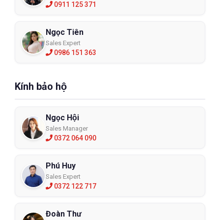
0911 125 371
Ngọc Tiên
Sales Expert
0986 151 363
Kính bảo hộ
Ngọc Hội
Sales Manager
0372 064 090
Phú Huy
Sales Expert
0372 122 717
Đoàn Thư