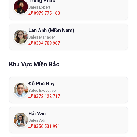
Trọng Phúc
ứng mọi nhu cầu của quý khách.
Sales Expert
0979 775 160
Tại ECO3D, bạn sẽ nhận được:
Lan Anh (Miền Nam)
✔ Sản phẩm chính hãng: 100% Kính Bảo Hộ Safety Jogger giá
Sales Manager
tốt từ Bỉ, có đầy đủ chứng nhận về nguồn gốc xuất xứ.
0334 789 967
✔ Giá cả cạnh tranh: ECO3D cam kết cung cấp Kính Bảo Hộ
Safety Jogger giá tốt nhất trên thị trường.
Khu Vực Miền Bắc
✔ Dịch vụ uy tín: Đội ngũ nhân viên chuyên nghiệp, giàu kinh
nghiệm sẽ tư vấn tận tình giúp quý khách lựa chọn được sản
Đỗ Phú Huy
phẩm phù hợp nhất.
Sales Executive
0372 122 717
✔ Chế độ bảo hành hấp dẫn: ECO3D áp dụng chế độ bảo hành
cho tất cả các sản phẩm Bảo Hộ Safety Jogger chính hãng.
Hải Vân
Sales Admin
Liên hệ ngay với ECO3D để được tư vấn:
0356 531 991
● Số điện thoại: 038 375 6304