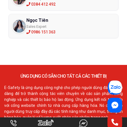
0384 412 492
Ngọc Tiên
Sales Expert
0986 151 363
ỨNG DỤNG CÓ SẴN CHO TẤT CẢ CÁC THIẾT BỊ
E-Safety là ứng dụng công nghệ cho phép người dùng đăng ký dễ
dàng để trở thành cộng tác viên chuyên về các sản phẩm công
nghiệp và các thiết bị bảo hộ lao động. Ứng dụng kết nối trực tiếp
với cổng website chính từ nhà cung cấp hàng hóa. Nó cho phép
người dùng truy cấp đầy đủ các tính năng như danh mục, thông tin
hàng hóa, quản lý số lượng xuất-nhập sản phẩm trong ngày, tháng,
năm. Đồng thời kiểm soát chính xác về doanh số thu vào và ra.