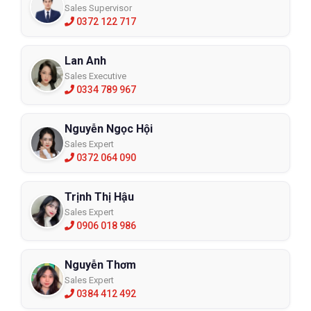
Sales Supervisor
0372 122 717
Lan Anh
Sales Executive
0334 789 967
Nguyễn Ngọc Hội
Sales Expert
0372 064 090
Trịnh Thị Hậu
Sales Expert
0906 018 986
Nguyễn Thơm
Sales Expert
0384 412 492