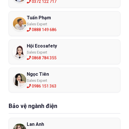
0372 122 717
Tuấn Phạm
Sales Expert
0888 149 686
Hội Ecosafety
Sales Expert
0868 784 355
Ngọc Tiên
Sales Expert
0986 151 363
Bảo vệ ngành điện
Lan Anh