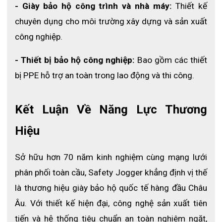
- Giày bảo hộ công trình và nhà máy: 
Thiết kế 
vận động mạnh. Băng đỗ polyamide cũng giúp kính vừa vặn với
nhiều kích cỡ đầu khác nhau. Trọng lượng nhẹ chỉ 18g giúp giảm
chuyên dụng cho môi trường xây dựng và sản xuất 
áp lực lên sống mũi và tai, cho phép bạn sử dụng trong thời gian
công nghiệp.
dài mà không gây khó chịu hay đau nhức.
- Thiết bị bảo hộ công nghiệp:
 Bao gồm các thiết 
5. Đa năng và phù hợp với nhiều nghề nghiệp
bị PPE hỗ trợ an toàn trong lao động và thi công.
Với ưu điểm chống sương mù, chống va đập và chống tia UV,
kính YOHO phù hợp với nhiều lĩnh vực nghề nghiệp như hóa chất,
Kết Luận Về Năng Lực Thương 
xây dựng, ô tô, dịch vụ ăn uống, vận chuyển, y tế, khai thác mỏ
Hiệu
và nhiều ngành công nghiệp khác. Bạn có thể tự tin sử dụng
YOHO trong môi trường làm việc khắc nghiệt mà vẫn đảm bảo
Sở hữu hơn 70 năm kinh nghiệm cùng mạng lưới 
an toàn và thoải mái cho đôi mắt.
phân phối toàn cầu, Safety Jogger khẳng định vị thế 
Trong ngành hóa chất, YOHO giúp bảo vệ mắt khỏi các hơi khí
là thương hiệu giày bảo hộ quốc tế hàng đầu Châu 
độc hại hay dung môi ăn mòn. Đối với ngành xây dựng và khai
Âu. Với thiết kế hiện đại, công nghệ sản xuất tiên 
thác mỏ, khả năng chống va đập của YOHO đóng vai trò quan
tiến và hệ thống tiêu chuẩn an toàn nghiêm ngặt, 
trọng trong việc ngăn các vật rơi vào mắt. Ngay cả khi làm việc