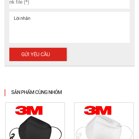
Trước khi sử dụng khẩu trang, người dùng nên rửa tay sạch để 
đảm bảo vệ sinh. Đặt khẩu trang lên mặt sao cho che kín mũi 
và miệng, sau đó đeo dây qua tai để cố định khẩu trang. Điều 
Lời nhắn
chỉnh nẹp mũi để khẩu trang ôm sát sống mũi và tăng độ kín 
khít.
Cách bảo quản khẩu trang
Trong quá trình sử dụng nên hạn chế chạm tay vào bề mặt khẩu 
trang để đảm bảo vệ sinh. Sau khi sử dụng, khẩu trang cần 
được bỏ đúng nơi quy định vì đây là 
sản phẩm dùng một lần
, 
không nên tái sử dụng để đảm bảo hiệu quả bảo vệ.
SẢN PHẨM CÙNG NHÓM