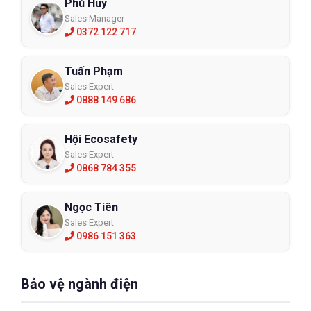
Phú Huy
Sales Manager
0372 122 717
Tuấn Phạm
Sales Expert
0888 149 686
Hội Ecosafety
Sales Expert
0868 784 355
Ngọc Tiên
Sales Expert
0986 151 363
Bảo vệ ngành điện