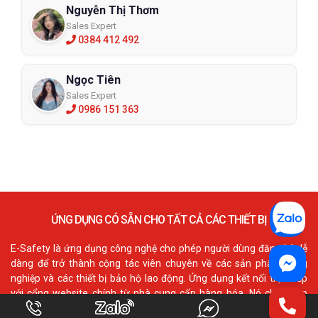
Nguyễn Thị Thơm
Sales Expert
0384 412 492
Ngọc Tiên
Sales Expert
0986 151 363
ỨNG DỤNG CÓ SẴN CHO TẤT CẢ CÁC THIẾT BỊ
E-Safety là ứng dụng công nghệ cho phép người dùng đăng ký dễ
dàng để trở thành cộng tác viên chuyên về các sản phẩm công
nghiệp và các thiết bị bảo hộ lao động. Ứng dụng kết nối trực tiếp
với cổng website chính từ nhà cung cấp hàng hóa. Nó cho phép
người dùng truy cấp đầy đủ các tính năng như danh mục, thông tin