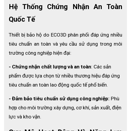
hạt bụi mịn và các hạt vi mô trong không khí, giúp tăng hiệu 
Hệ Thống Chứng Nhận An Toàn 
quả bảo vệ hô hấp.
Lớp trong cùng: 
Lớp vải mềm tiếp xúc trực tiếp với da mặt, 
Quốc Tế
giúp tạo cảm giác thoải mái và hạn chế kích ứng trong quá 
trình sử dụng.
Thiết bị bảo hộ do ECO3D phân phối đáp ứng nhiều 
Thiết kế hỗ trợ:
tiêu chuẩn an toàn và yêu cầu sử dụng trong môi 
Nẹp mũi được thiết kế với lõi kép chắc chắn
trường công nghiệp hiện đại:
Phần đệm mũi mềm giúp tăng độ kín khít và tạo cảm giác 
thoải mái
Thiết kế gấp giúp khẩu trang dễ dàng mang theo và cất giữ
- Chứng nhận chất lượng và an toàn
: Các sản 
Dây đeo tai đàn hồi đa chiều giúp cố định chắc chắn
phẩm được lựa chọn từ nhiều thương hiệu đáp ứng 
tiêu chuẩn an toàn lao động quốc tế phổ biến.
- Đảm bảo tiêu chuẩn sử dụng công nghiệp:
 Phù 
hợp cho môi trường xây dựng, cơ khí, sản xuất, điện 
lực và kho vận.