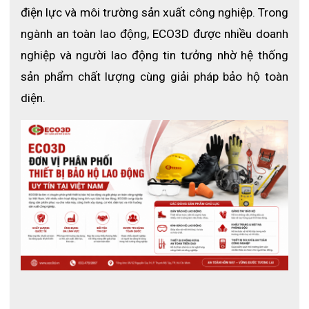
Khẩu Trang Phòng Sạch 3 Lớp
điện lực và môi trường sản xuất công nghiệp. Trong 
ngành an toàn lao động, ECO3D được nhiều doanh 
nghiệp và người lao động tin tưởng nhờ hệ thống 
Thông số kỹ thuật
sản phẩm chất lượng cùng giải pháp bảo hộ toàn 
Tên sản phẩm:
 Khẩu trang phòng sạch 3 lớp
diện.
Chức năng:
 Lọc bụi khô
Cấu tạo:
 3 lớp lọc
Chất liệu:
 Vải lọc hiệu suất cao
Kẹp sống mũi:
 Lõi kép có thể điều chỉnh
Chất liệu đệm mũi:
 Bọt PU
Kiểu dây đeo:
 Dây đeo qua tai
Thiết kế:
 Dạng gấp
Màu sắc:
 Trắng
Loại sử dụng:
 Dùng một lần
Môi trường sử dụng:
 phòng sạch
Cấu tạo lớp lọc:
Lớp ngoài: 
Lớp vải không dệt bên ngoài giúp ngăn chặn bụi 
bẩn và các hạt bụi lớn từ môi trường xung quanh.
Lớp lọc trung gian: 
Lớp lọc chính có nhiệm vụ giữ lại các 