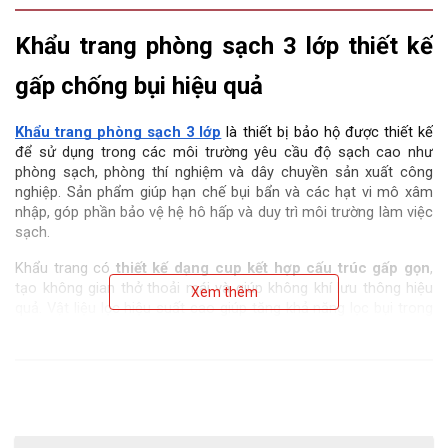
Khẩu trang phòng sạch 3 lớp thiết kế 
gấp chống bụi hiệu quả
Khẩu trang phòng sạch 3 lớp
 là thiết bị bảo hộ được thiết kế 
để sử dụng trong các môi trường yêu cầu độ sạch cao như 
phòng sạch, phòng thí nghiệm và dây chuyền sản xuất công 
nghiệp. Sản phẩm giúp hạn chế bụi bẩn và các hạt vi mô xâm 
nhập, góp phần bảo vệ hệ hô hấp và duy trì môi trường làm việc 
sạch.
Khẩu trang có 
thiết kế dạng cup kết hợp cấu trúc gấp gọn
, 
tạo không gian thở thoải mái và giúp không khí lưu thông hiệu 
Xem thêm
quả. Vật liệu lọc hiệu suất cao giúp tăng khả năng lọc bụi trong 
khi vẫn đảm bảo cảm giác dễ thở khi sử dụng.
Ngoài ra, khẩu trang còn được trang bị 
đệm mũi bọt PU và nẹp 
mũi điều chỉnh
, giúp ôm sát khuôn mặt và tăng độ kín khít khi 
đeo. Với thiết kế nhẹ, tiện lợi và dễ sử dụng, sản phẩm phù hợp 
cho nhiều lĩnh vực như điện tử, dược phẩm, sản xuất linh kiện và 
các môi trường phòng sạch công nghiệp.