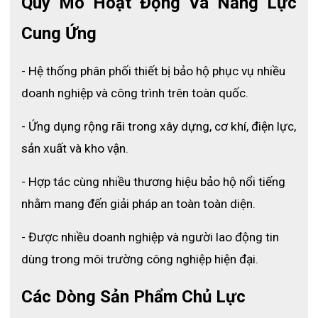
Quy Mô Hoạt Động Và Năng Lực 
Cung Ứng
- Hệ thống phân phối thiết bị bảo hộ phục vụ nhiều 
doanh nghiệp và công trình trên toàn quốc.
- Ứng dụng rộng rãi trong xây dựng, cơ khí, điện lực, 
sản xuất và kho vận.
Thông số kỹ thuật của sản phẩm khẩu trang phòng sạch 
- Hợp tác cùng nhiều thương hiệu bảo hộ nổi tiếng 
Đặc tính nổi bật
nhằm mang đến giải pháp an toàn toàn diện.
- Được nhiều doanh nghiệp và người lao động tin 
Không gian thở rộng, thông thoáng
dùng trong môi trường công nghiệp hiện đại.
Khẩu trang được thiết kế với 
vùng thở rộng
, giúp luồng không 
khí lưu thông hiệu quả và giảm cảm giác bí khi sử dụng.
Các Dòng Sản Phẩm Chủ Lực
Thiết kế bền chắc, không đường may