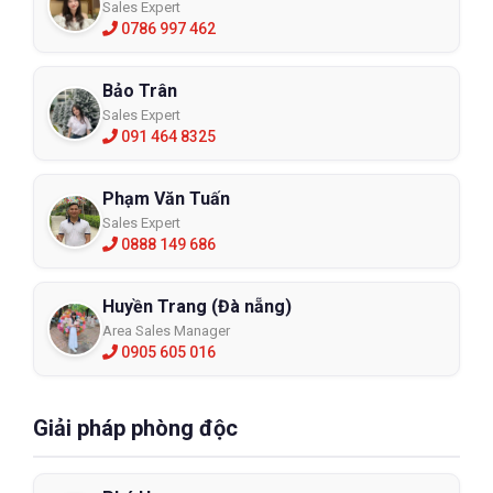
Sales Expert
0786 997 462
Bảo Trân
Sales Expert
091 464 8325
Phạm Văn Tuấn
Sales Expert
0888 149 686
Huyền Trang (Đà nẵng)
Area Sales Manager
0905 605 016
Giải pháp phòng độc