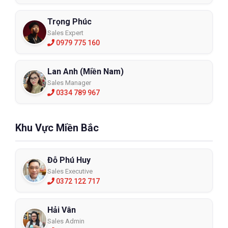
Trọng Phúc
Sales Expert
0979 775 160
Lan Anh (Miền Nam)
Sales Manager
0334 789 967
Khu Vực Miền Bắc
Đỗ Phú Huy
Sales Executive
0372 122 717
Ứng dụng khẩu trang phòng sạch 
Hải Vân
Sales Admin