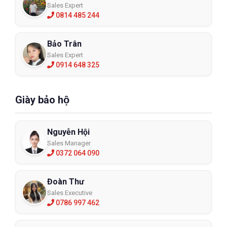
Sales Expert
0814 485 244
Bảo Trân
Sales Expert
0914 648 325
Giày bảo hộ
Nguyễn Hội
Sales Manager
0372 064 090
Đoàn Thư
Sales Executive
0786 997 462