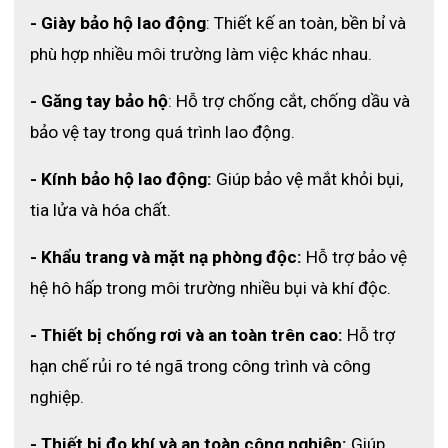
- Giày bảo hộ lao động
: Thiết kế an toàn, bền bỉ và 
Các lớp khẩu trang được liên kết bằng 
công nghệ dập nhiệt 
hiện đại
, giúp tăng độ bền và hạn chế tình trạng bung lớp.
phù hợp nhiều môi trường làm việc khác nhau.
Bề mặt trơn nhẵn chống bám bụi
- Găng tay bảo hộ
: Hỗ trợ chống cắt, chống dầu và 
Bề mặt các lớp vải được xử lý trơn nhẵn giúp hạn chế bám bụi 
bảo vệ tay trong quá trình lao động.
và giữ khẩu trang luôn sạch trong môi trường phòng sạch.
- Kính bảo hộ lao động:
 Giúp bảo vệ mắt khỏi bụi, 
Thiết kế tối giản, tiện lợi
tia lửa và hóa chất.
Các chi tiết được tối giản nhằm mang lại hiệu quả bảo vệ tốt 
hơn và tạo cảm giác gọn nhẹ khi sử dụng.
- Khẩu trang và mặt nạ phòng độc:
 Hỗ trợ bảo vệ 
Dễ dàng kết hợp với thiết bị bảo hộ khác
hệ hô hấp trong môi trường nhiều bụi và khí độc.
Khẩu trang có thể sử dụng cùng 
kính bảo hộ, kính an toàn 
- Thiết bị chống rơi và an toàn trên cao: 
Hỗ trợ 
hoặc các thiết bị bảo hộ khác
 mà vẫn đảm bảo tầm nhìn rõ 
hạn chế rủi ro té ngã trong công trình và công 
ràng khi làm việc.
nghiệp.
- Thiết bị đo khí và an toàn công nghiệp: 
Giúp 