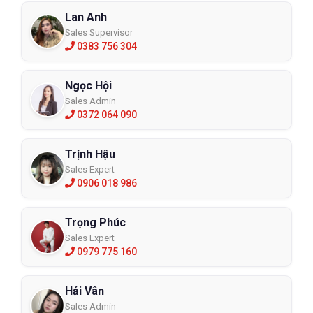
Lan Anh
Sales Supervisor
0383 756 304
Ngọc Hội
Sales Admin
0372 064 090
Trịnh Hậu
Sales Expert
0906 018 986
Trọng Phúc
Sales Expert
0979 775 160
Hải Vân
Sales Admin