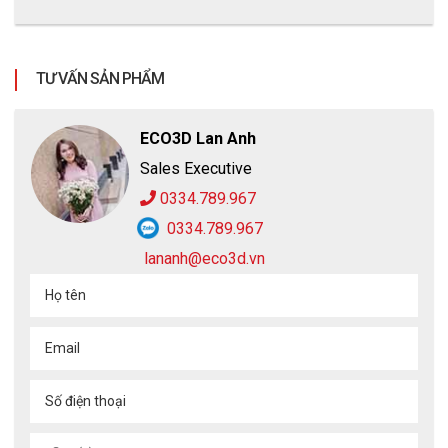
TƯ VẤN SẢN PHẨM
ECO3D Lan Anh
Sales Executive
0334.789.967
0334.789.967
lananh@eco3d.vn
Họ tên
Hình ảnh sản phẩm thực tế
Email
Hướng dẫn sử dụng - Bảo quản
Số điện thoại
Cách sử dụng khẩu trang