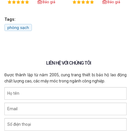
Báo giá
Báo giá
100%
100%
Rating:
Rating:
Tags:
phòng sạch
LIÊN HỆ VỚI CHÚNG TÔI
Được thành lập từ năm 2005, cung trang thiết bị bảo hộ lao động
chất lượng cao, các máy móc trong ngành công nghiệp.
KHẨU TRANG MAYAN PM2.5 BH9501
Họ tên
BH9501
Email
XEM CHI TIẾT
Số điện thoại