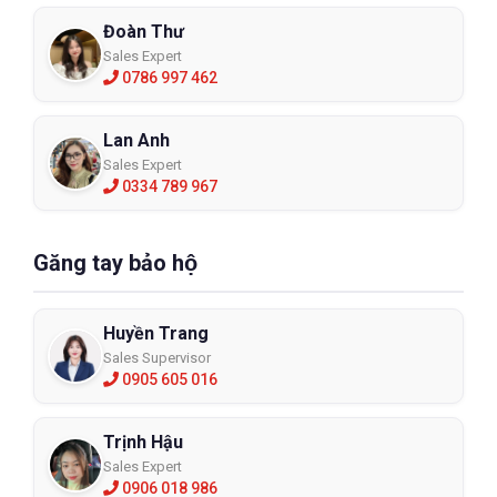
Đoàn Thư
Sales Expert
0786 997 462
Lan Anh
Sales Expert
0334 789 967
Găng tay bảo hộ
Huyền Trang
Sales Supervisor
0905 605 016
Trịnh Hậu
Sales Expert
0906 018 986