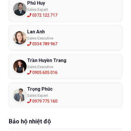
Phú Huy
Sales Expert
0372 122 717
Lan Anh
Sales Executive
0334 789 967
Trần Huyền Trang
Sales Executive
0905 605 016
Trọng Phúc
Sales Expert
0979 775 160
Bảo hộ nhiệt độ