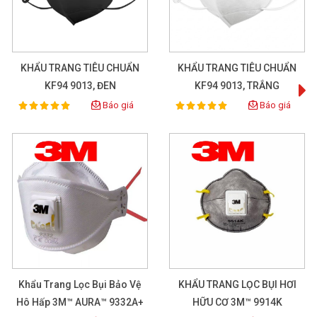
KHẨU TRANG TIÊU CHUẨN
KHẨU TRANG TIÊU CHUẨN
KF94 9013, ĐEN
KF94 9013, TRẮNG
Báo giá
Báo giá
100%
100%
Rating:
Rating:
Khẩu trang y tế loại 4 lớp quai nhỏ
202204010854
XEM CHI TIẾT
Khẩu Trang Lọc Bụi Bảo Vệ
KHẨU TRANG LỌC BỤI HƠI
Hô Hấp 3M™ AURA™ 9332A+
HỮU CƠ 3M™ 9914K