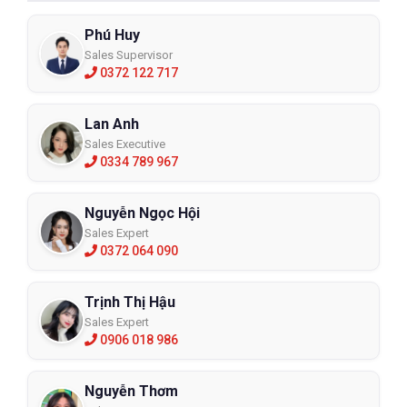
Phú Huy
Sales Supervisor
0372 122 717
Lan Anh
Sales Executive
0334 789 967
Nguyễn Ngọc Hội
Sales Expert
0372 064 090
Trịnh Thị Hậu
Sales Expert
0906 018 986
Nguyễn Thơm