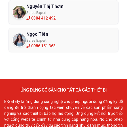
Nguyễn Thị Thơm
Sales Expert
0384 412 492
Ngọc Tiên
Sales Expert
0986 151 363
ỨNG DỤNG CÓ SẴN CHO TẤT CẢ CÁC THIẾT BỊ
E-Safety là ứng dụng công nghệ cho phép người dùng đăng ký dễ
dàng để trở thành cộng tác viên chuyên về các sản phẩm công
nghiệp và các thiết bị bảo hộ lao động. Ứng dụng kết nối trực tiếp
với cổng website chính từ nhà cung cấp hàng hóa. Nó cho phép
người dùng truy cấp đầy đủ các tính năng như danh mục, thông tin