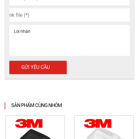
Hướng dẫn sử dụng - Bảo quản
Cách sử dụng khẩu trang
Rửa tay sạch trước khi đeo. Đặt khẩu trang che kín mũi và 
miệng, điều chỉnh nẹp mũi để ôm sát khuôn mặt. Đảm bảo 
Lời nhắn
không có khe hở hai bên.
Cách bảo quản khẩu trang
Bảo quản nơi khô ráo, thoáng mát, tránh ánh nắng trực tiếp. 
Không tái sử dụng khẩu trang dùng một lần. Thay mới khi 
khẩu trang bị bẩn, ẩm hoặc khó thở.
SẢN PHẨM CÙNG NHÓM