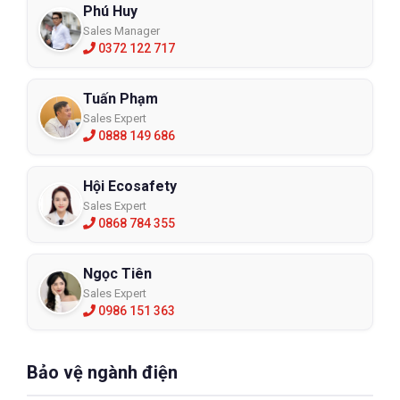
Phú Huy
Sales Manager
0372 122 717
Tuấn Phạm
Sales Expert
0888 149 686
Hội Ecosafety
Sales Expert
0868 784 355
Ngọc Tiên
Sales Expert
0986 151 363
Bảo vệ ngành điện