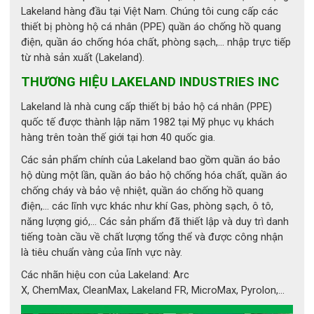
Lakeland hàng đầu tại Việt Nam. Chúng tôi cung cấp các
thiết bị phòng hộ cá nhân (PPE) quần áo chống hồ quang
điện, quần áo chống hóa chất, phòng sạch,... nhập trực tiếp
từ nhà sản xuất (Lakeland).
THƯƠNG HIỆU LAKELAND INDUSTRIES INC
Lakeland là nhà cung cấp thiết bị bảo hộ cá nhân (PPE)
quốc tế được thành lập năm 1982 tại Mỹ phục vụ khách
hàng trên toàn thế giới tại hơn 40 quốc gia.
Các sản phẩm chính của Lakeland bao gồm quần áo bảo
hộ dùng một lần, quần áo bảo hộ chống hóa chất, quần áo
chống cháy và bảo vệ nhiệt, quần áo chống hồ quang
điện,... các lĩnh vực khác như khí Gas, phòng sạch, ô tô,
Khẩu trang KN95 M100
năng lượng gió,... Các sản phẩm đã thiết lập và duy trì danh
tiếng toàn cầu về chất lượng tổng thể và được công nhận
Thông số kỹ thuật
là tiêu chuẩn vàng của lĩnh vực này.
Tên sản phẩm: 
Khẩu trang KN95 M100
Các nhãn hiệu con của Lakeland: Arc
Mã sản phẩm: M100
X, ChemMax, CleanMax, Lakeland FR, MicroMax, Pyrolon,...
Thương hiệu: Lakeland