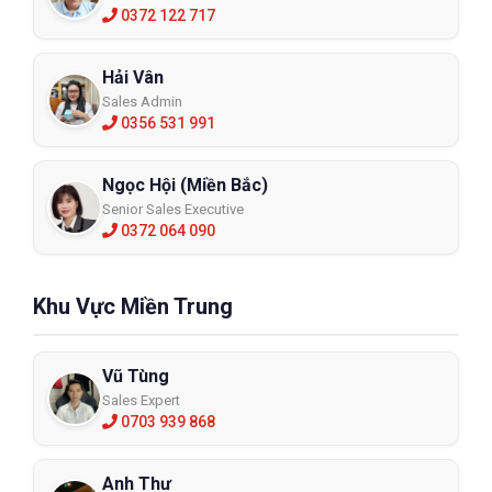
https://www.facebook.com/BHLD.ECO3D/
 nơi cung cấp đa 
0372 122 717
dạng các thiết bị bảo hộ lao động với dịch vụ hỗ trợ chuyên 
nghiệp và nhiều lựa chọn phù hợp cho cá nhân cũng như 
Hải Vân
doanh nghiệp. 
Sales Admin
0356 531 991
Ngọc Hội (Miền Bắc)
Senior Sales Executive
0372 064 090
Khu Vực Miền Trung
Vũ Tùng
Sales Expert
0703 939 868
Anh Thư