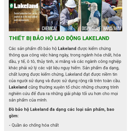
Xuất xứ: Trung Quốc
Tiêu chuẩn: KN95
Loại: Khẩu trang chống bụi
Kiểu dáng: Dạng cup
Dây đeo: Qua đầu
Hiệu quả lọc: 95%
THIẾT BỊ BẢO HỘ LAO ĐỘNG LAKELAND
Chất liệu: Vải không dệt
Khả năng lọc: Bụi khô
Các sản phẩm đồ bảo hộ
Lakeland
được kiểm chứng
Nẹp mũi: Nhôm
thông qua công việc hàng ngày, trong ngành hóa chất, hóa
Màu sắc: Trắng
dầu, y tế, ô tô, thủy tinh, xi măng và các ngành công nghiệp
Đóng gói: 50 cái/hộp
khác phải xử lý các vật liệu nguy hiểm. Sản phẩm đa dạng,
Cấu tạo lớp lọc:
chất lượng được kiểm chứng, Lakeland đạt được niềm tin
- Lớp ngoài: Chống bám bụi, hạn chế tác động môi trường
của người sử dụng và được sử dụng rộng rãi trên toàn cầu.
- Lớp lọc chính: Vải không dệt mật độ cao, tăng khả năng lọc 
Lakeland
cũng thường xuyên tổ chức những chương trình
bụi
nghiên cứu để đưa ra những giải pháp tối ưu hơn cho mọi
- Lớp trung gian: Tăng độ bền và giữ form khẩu trang
sản phẩm của mình.
- Lớp trong: Mềm mại, tạo cảm giác dễ chịu khi tiếp xúc da
Đồ bảo hộ Lakeland đa dạng các loại sản phẩm, bao
Thiết kế hỗ trợ:
gồm:
- Thiết kế dạng cup – ôm sát nhiều dạng khuôn mặt
- Thanh nẹp mũi nhôm – điều chỉnh linh hoạt, tăng độ kín khít
- Quần áo chống hóa chất
- Dây đeo qua đầu – giảm áp lực tai khi đeo lâu