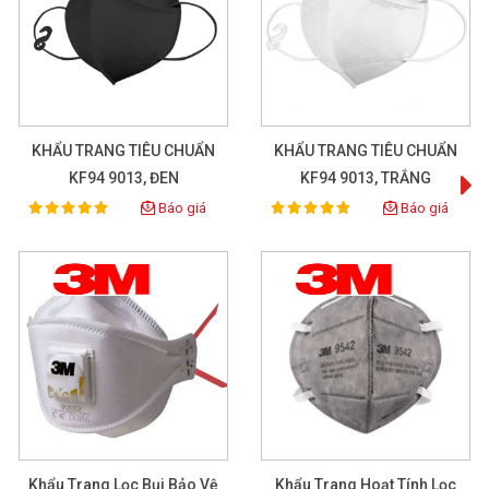
KHẨU TRANG TIÊU CHUẨN
KHẨU TRANG TIÊU CHUẨN
KF94 9013, ĐEN
KF94 9013, TRẮNG
Khẩu trang 3M 9502V+
Báo giá
Báo giá
100%
100%
Rating:
Rating:
9502V
XEM CHI TIẾT
Khẩu Trang Lọc Bụi Bảo Vệ
Khẩu Trang Hoạt Tính Lọc