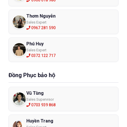
Thơm Nguyễn
Sales Expert
0967 281 590
Phú Huy
Sales Expert
0372 122 717
Đồng Phục bảo hộ
Vũ Tùng
Sales Supervisor
0703 939 868
Huyền Trang