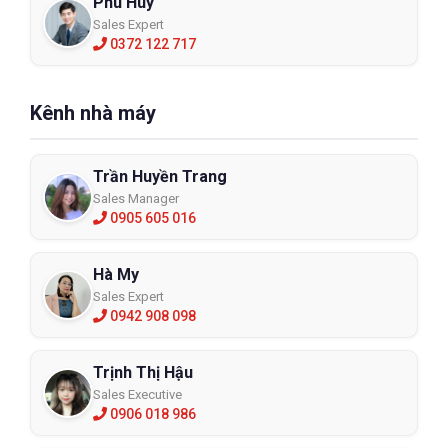
Phú Huy
Sales Expert
0372 122 717
Kênh nhà máy
Trần Huyền Trang
Sales Manager
0905 605 016
Hà My
Sales Expert
0942 908 098
Trịnh Thị Hậu
Sales Executive
0906 018 986