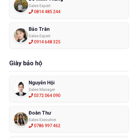
Sales Expert
0814 485 244
Bảo Trân
Sales Expert
0914 648 325
Giày bảo hộ
Nguyễn Hội
Sales Manager
0372 064 090
Đoàn Thư
Sales Executive
0786 997 462