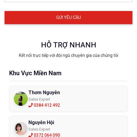
Ứng dụng
Sử dụng hàng ngày
Phù hợp khi đi học, đi làm, di chuyển ngoài trời hoặc nơi 
đông người.
Môi trường nhiều bụi
Hiệu quả trong các ngành xây dựng, chế biến gỗ, vật liệu, vận 
HỖ TRỢ NHANH
chuyển…
Công nghiệp
Kết nối trực tiếp với đội ngũ chuyên gia của chúng tôi
Bảo vệ trong môi trường có bụi mịn và hạt không dầu.
Y tế cơ bản
Khu Vực Miền Nam
Có thể sử dụng trong môi trường y tế không yêu cầu tiêu 
chuẩn phẫu thuật cao.
Thơm Nguyễn
Sales Expert
0384 412 492
Nguyễn Hội
Sales Expert
0372 064 090