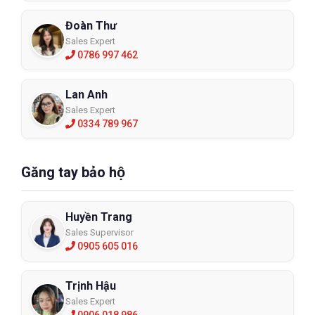
Đoàn Thư
Sales Expert
0786 997 462
Lan Anh
Sales Expert
0334 789 967
Găng tay bảo hộ
Huyền Trang
Sales Supervisor
0905 605 016
Trịnh Hậu
Sales Expert
0906 018 986