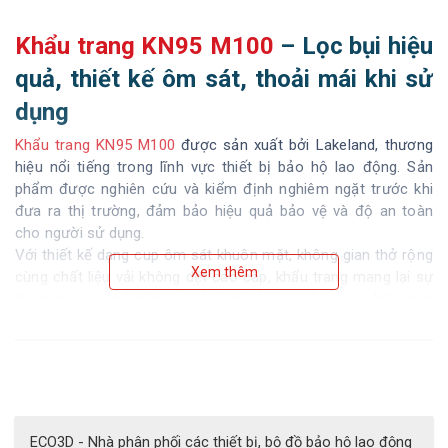
Khẩu trang KN95 M100
 – Lọc bụi hiệu 
quả, thiết kế ôm sát, thoải mái khi sử 
dụng 
Khẩu trang KN95 M100 
được sản xuất bởi Lakeland, thương 
hiệu nổi tiếng trong lĩnh vực thiết bị bảo hộ lao động. Sản 
phẩm được nghiên cứu và kiểm định nghiêm ngặt trước khi 
đưa ra thị trường, đảm bảo hiệu quả bảo vệ và độ an toàn 
cho người sử dụng.
Với thiết kế dạng cup ôm sát khuôn mặt, không gian thở rộng 
Xem thêm
cùng chất liệu vải không dệt cao cấp, khẩu trang mang lại sự 
thoải mái và khả năng lọc bụi mịn hiệu quả trong nhiều môi 
trường khác nhau.
ECO3D - Nhà phân phối các thiết bị, bộ đồ bảo hộ lao động