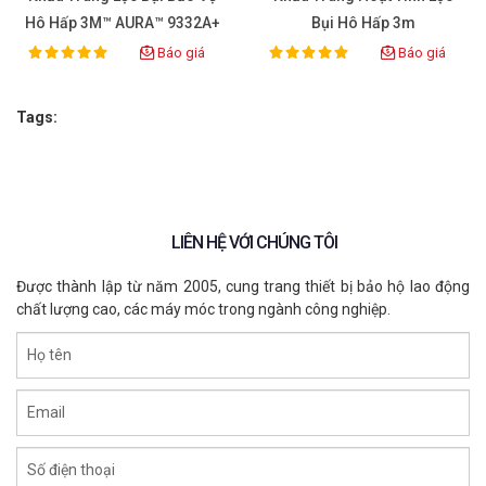
Hô Hấp 3M™ AURA™ 9332A+
Bụi Hô Hấp 3m
Báo giá
Báo giá
100%
100%
Rating:
Rating:
Tags:
LIÊN HỆ VỚI CHÚNG TÔI
Được thành lập từ năm 2005, cung trang thiết bị bảo hộ lao động
Khẩu trang hoạt tính N95 có van 3M
chất lượng cao, các máy móc trong ngành công nghiệp.
9542V
Họ tên
3M-9542V
Email
XEM CHI TIẾT
Số điện thoại