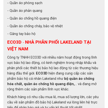
- Quần áo phòng sạch
- Bề mặt nhiều rãnh – hạn chế biến dạng khi sử dụng
- Khoang thở rộng – giúp lưu thông không khí hiệu quả
- Quần áo phản quang
- Quần áo chống hồ quang điện
- Quần áo chống cháy, bảo vệ nhiệt
- Găng tay bảo hộ
ECO3D
NHÀ PHÂN PHỐI LAKELAND TẠI
-
VIỆT NAM
Công ty TNHH ECO3D với nhiều năm hoạt động trong lĩnh
vực bảo hộ lao động, có kinh nghiệm trong nhập khẩu và
phân phối các thiết bị bảo hộ lao động từ các thương hiệu
hàng đầu thế giới.
ECO3D
hiện đang cung cấp các sản
phẩm bảo hộ cá nhân Lakeland như
bộ quần áo chống
hóa chất, quần áo chống hồ quang điện,
... và đang mở
rộng thêm các sản phẩm lĩnh vực khác.
Khách hàng có nhu cầu mua lẻ, mua số lượng lớn, các yêu
cầu về sản phẩm đồ bảo hộ Lakeland vui lòng liên hệ trực
tiếp để nhận báo giá và tư vấn kỹ thuật tốt nhất!