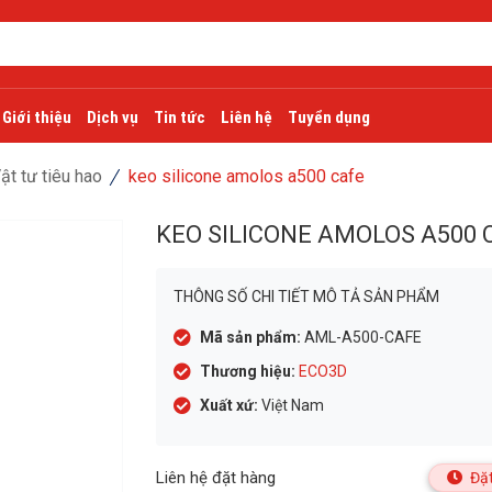
Giới thiệu
Dịch vụ
Tin tức
Liên hệ
Tuyển dụng
ật tư tiêu hao
keo silicone amolos a500 cafe
KEO SILICONE AMOLOS A500 
THÔNG SỐ CHI TIẾT MÔ TẢ SẢN PHẨM
Mã sản phẩm:
AML-A500-CAFE
Thương hiệu:
ECO3D
Xuất xứ:
Việt Nam
Liên hệ đặt hàng
Đặt