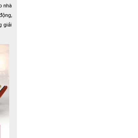
 nhà 
động, 
giải 