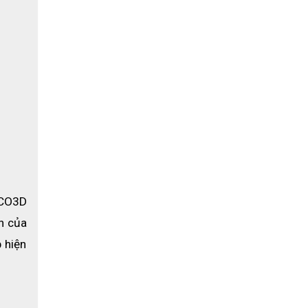
CO3D 
n của 
hiện 