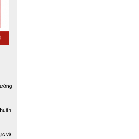
ường 
huẩn 
ực và 