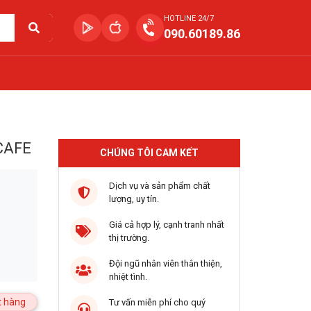
HOTLINE 24/7
090.60189.86
CAFE
CHÚNG TÔI CAM KẾT
Dịch vụ và sản phẩm chất
lượng, uy tín.
Giá cả hợp lý, cạnh tranh nhất
thị trường.
Đội ngũ nhân viên thân thiện,
nhiệt tình.
 hàng
Tư vấn miễn phí cho quý