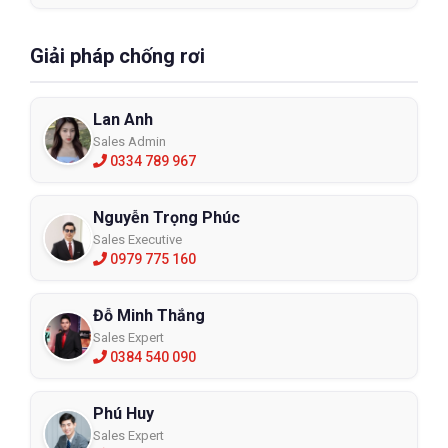
Giải pháp chống rơi
Lan Anh
Sales Admin
0334 789 967
Nguyễn Trọng Phúc
Sales Executive
0979 775 160
Đỗ Minh Thắng
Sales Expert
0384 540 090
Phú Huy
Sales Expert