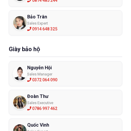
0814 485 244
Bảo Trân
Sales Expert
0914 648 325
Giày bảo hộ
Nguyễn Hội
Sales Manager
0372 064 090
Đoàn Thư
Sales Executive
0786 997 462
Quốc Vinh