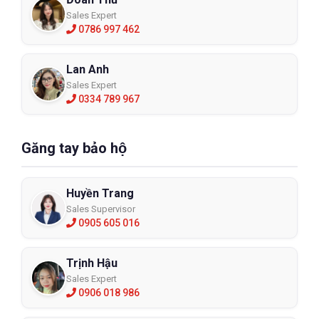
Sales Expert
0786 997 462
Lan Anh
Sales Expert
0334 789 967
Găng tay bảo hộ
Huyền Trang
Sales Supervisor
0905 605 016
Trịnh Hậu
Sales Expert
0906 018 986