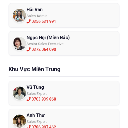
Hải Vân
Sales Admin
0356 531 991
Ngọc Hội (Miền Bắc)
Senior Sales Executive
0372 064 090
Khu Vực Miền Trung
Vũ Tùng
Sales Expert
0703 939 868
Anh Thư
Sales Expert
0786 997 462