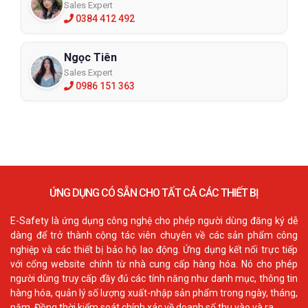
Sales Expert
0384 412 492
Ngọc Tiên
Sales Expert
0986 151 363
ỨNG DỤNG CÓ SẴN CHO TẤT CẢ CÁC THIẾT BỊ
E-Safety là ứng dụng công nghệ cho phép người dùng đăng ký dễ
dàng để trở thành cộng tác viên chuyên về các sản phẩm công
nghiệp và các thiết bị bảo hộ lao động. Ứng dụng kết nối trực tiếp
với cổng website chính từ nhà cung cấp hàng hóa. Nó cho phép
người dùng truy cấp đầy đủ các tính năng như danh mục, thông tin
hàng hóa, quản lý số lượng xuất-nhập sản phẩm trong ngày, tháng,
năm. Đồng thời kiểm soát chính xác về doanh số thu vào và ra.