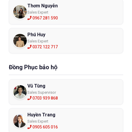
Thơm Nguyễn
Sales Expert
0967 281 590
Phú Huy
Sales Expert
0372 122 717
Đồng Phục bảo hộ
Vũ Tùng
Sales Supervisor
0703 939 868
Huyền Trang
Sales Expert
0905 605 016