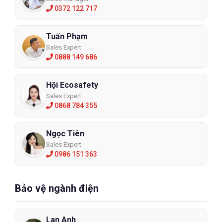
0372 122 717
Tuấn Phạm
Sales Expert
0888 149 686
Hội Ecosafety
Sales Expert
0868 784 355
Ngọc Tiên
Sales Expert
0986 151 363
Bảo vệ ngành điện
Lan Anh