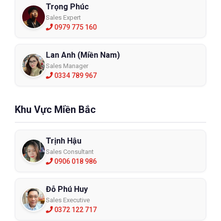
Trọng Phúc
Sales Expert
0979 775 160
Lan Anh (Miền Nam)
Sales Manager
0334 789 967
Khu Vực Miền Bắc
Trịnh Hậu
Sales Consultant
0906 018 986
Đỗ Phú Huy
Sales Executive
0372 122 717