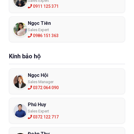
Sales Expert
0911 125 371
Ngọc Tiên
Sales Expert
0986 151 363
Kính bảo hộ
Ngọc Hội
Sales Manager
0372 064 090
Phú Huy
Sales Expert
0372 122 717
Đoàn Thư