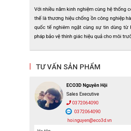
3. Ưu điểm nổi bật của nút tai 
Với nhiều năm kinh nghiệm cùng hệ thống côn
thế là thương hiệu chống ồn công nghiệp hà
3.1 Khả năng chống ồn ổn định NRR 2
quốc tế nghiêm ngặt cùng sự tin dùng từ 
Giúp giảm đáng kể tiếng ồn công nghiệp, hạn 
pháp bảo vệ thính giác hiệu quả cho môi trườ
85dB.
3.2 Thiết kế không dây tiện lợi
Không vướng víu khi thao tác, phù hợp môi trư
TƯ VẤN SẢN PHẨM
ECO3D Nguyễn Hội
Sales Executive
0372064090
0372064090
hoi.nguyen@eco3d.vn