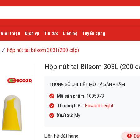
Giới thiệu
Dịch vụ
Tin tức
Liên hệ
Tuyển dụng
hộp nút tai bilsom 303l (200 cặp)
Hộp nút tai Bilsom 303L (200 c
THÔNG SỐ CHI TIẾT MÔ TẢ SẢN PHẨM
Mã sản phẩm:
1005073
Thương hiệu:
Howard Leight
Xuất xứ:
Mỹ
Liên hệ đặt hàng
Đặt