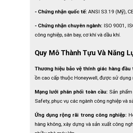
- Kiểu: Không dây
- Chứng nhận quốc tế:
 ANSI S3.19 (Mỹ), C
- Màu sắc: Vàng sọc trắng
- Chứng nhận chuyên ngành: 
ISO 9001, IS
- Quy cách đóng gói: 200 cặp/hộp
công nghiệp, sân bay, cơ khí và dầu khí.
- Trọng lượng hộp: 380 gram
Quy Mô Thành Tựu Và Năng L
- 
Khả năng giảm tiếng ồn:
NRR: 29 dB (Giá trị
- Tiêu chuẩn: EN 352-2, AS/NZS 1270:2002
Thương hiệu bảo vệ thính giác hàng đầu t
ồn cao cấp thuộc Honeywell, được sử dụng r
Mạng lưới phân phối toàn cầu:
 Sản phẩm 
Safety, phục vụ các ngành công nghiệp và sản
Ứng dụng rộng rãi trong công nghiệp:
 H
hàng không, xây dựng và sản xuất công nghiệ