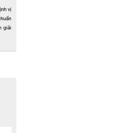
nh vị 
huẩn 
giải 
g trên 