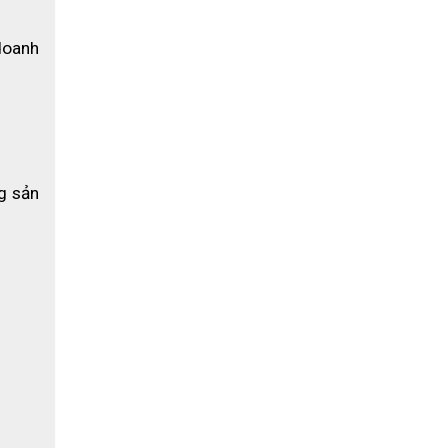
oanh 
 sản 