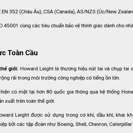
E EN 352 (Châu Âu), CSA (Canada), AS/NZS (Úc/New Zealan
O 45001 cùng các tiêu chuẩn bảo vệ thính giác dành cho nhà
ực Toàn Cầu
 càng cao thì khả năng chống ồn càng tốt)
hế giới:
 Howard Leight là thương hiệu nút tai và chụp tai 
ộng rãi trong môi trường công nghiệp có tiếng ồn lớn.
hiện có mặt tại hơn 80 quốc gia thông qua hệ thống Honey
 xuất trên toàn thế giới.
oward Leight được sử dụng trong cơ khí, dầu khí, khai kho
p bởi các tập đoàn như Boeing, Shell, Chevron, Caterpillar