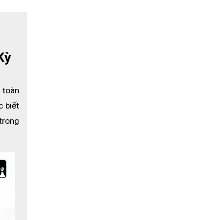
Kỳ
 toàn 
 biết 
trong 