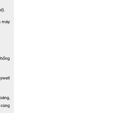
d).
 máy 
chống 
well 
áng, 
 cùng 