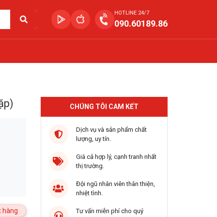
HOTLINE 24/7
090.60189.86
ặp)
CHÚNG TÔI CAM KẾT
Dịch vụ và sản phẩm chất
lượng, uy tín.
Giá cả hợp lý, cạnh tranh nhất
thị trường.
Đội ngũ nhân viên thân thiện,
nhiệt tình.
 hàng
Tư vấn miễn phí cho quý