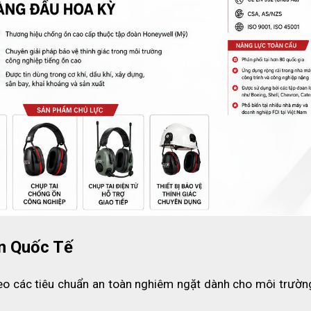
ilsom 303L
oam mềm, tự phục hồi nhanh sau khi nén, giúp ôm khít ống 
 thao tác linh hoạt, không vướng víu trong quá trình làm việ
người sử dụng, đảm bảo vừa vặn và thoải mái khi đeo trong
lsom 303L
n Quốc Tế
o các tiêu chuẩn an toàn nghiêm ngặt dành cho môi trường