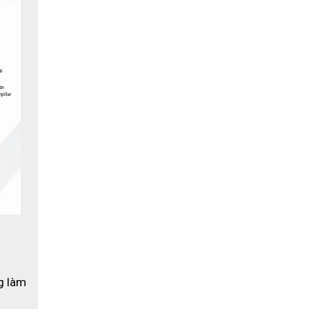
tai và 
c.
 nhiều 
 làm 