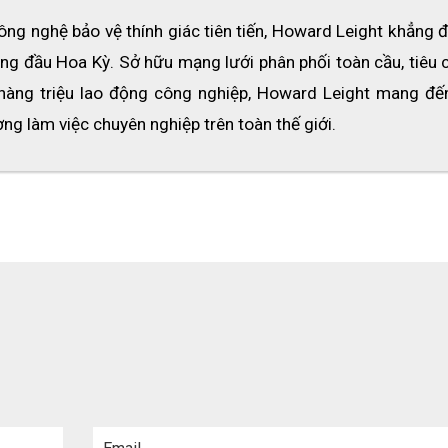
Bilsom 303L
g nghệ bảo vệ thính giác tiên tiến, Howard Leight khẳng đị
ng đầu Hoa Kỳ. Sở hữu mạng lưới phân phối toàn cầu, tiêu c
9dB
hàng triệu lao động công nghiệp, Howard Leight mang đến 
chế nguy cơ suy giảm thính lực khi làm việc trong môi trườn
ng làm việc chuyên nghiệp trên toàn thế giới.
ờng cần đội mũ bảo hộ, kính bảo hộ hoặc bịt tai chụp ngoài.