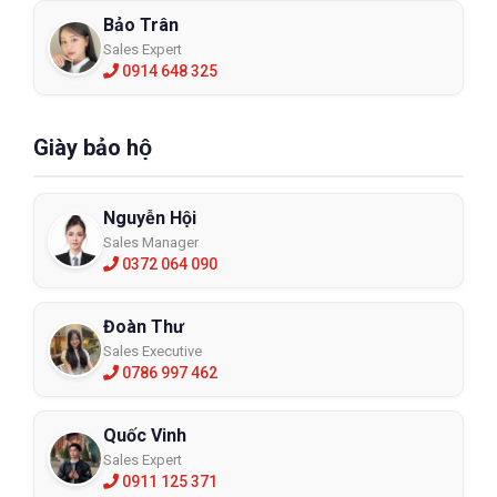
Bảo Trân
Sales Expert
0914 648 325
Giày bảo hộ
Nguyễn Hội
Sales Manager
0372 064 090
Đoàn Thư
Sales Executive
0786 997 462
Quốc Vinh
Sales Expert
0911 125 371