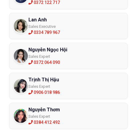
0372 122 717
Lan Anh
Sales Executive
0334 789 967
Nguyễn Ngọc Hội
Sales Expert
0372 064 090
Trịnh Thị Hậu
Sales Expert
0906 018 986
Nguyễn Thơm
Sales Expert
0384 412 492