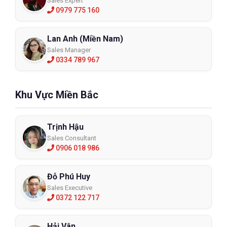
Sales Expert
0979 775 160
Lan Anh (Miền Nam)
Sales Manager
0334 789 967
Khu Vực Miền Bắc
Trịnh Hậu
Sales Consultant
0906 018 986
Đỗ Phú Huy
Sales Executive
0372 122 717
Hải Vân