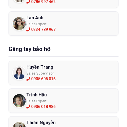
0786 997 462
Lan Anh
Sales Expert
0334 789 967
Găng tay bảo hộ
Huyền Trang
Sales Supervisor
0905 605 016
Trịnh Hậu
Sales Expert
0906 018 986
Thơm Nguyễn