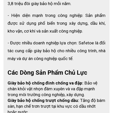
3,8 triệu đôi giày bảo hộ mỗi năm.
khăn như ngành hàn. Vì thế nhà sản xuất đã thiết kế các tính
năng đặc biệt cho giày như:
- Hiện diện mạnh trong công nghiệp: Sản phẩm 
- Chống va đập: Giày Safetoe L-7536 được làm từ vật liệu chống
được sử dụng phổ biến trong xây dựng, dầu khí, 
nổ và có khả năng chịu va đập tốt, bảo vệ chân khỏi nguy cơ
kho vận, cơ khí và sản xuất công nghiệp.
cháy nổ và tổn thương do va đập.
- Được nhiều doanh nghiệp lựa chọn: Safetoe là đối 
- Chống tĩnh điện: Sản phẩm này được thiết kế để giảm thiểu
tác cung cấp giày bảo hộ cho nhiều công trình, nhà 
nguy cơ phóng điện và giữ cho người sử dụng an toàn khỏi các
máy và dự án công nghiệp quốc tế.
tác động của điện tích tĩnh.
- Chống dầu và hóa chất: Ngành hàn thường sử dụng các hóa
Các Dòng Sản Phẩm Chủ Lực
chất và chất lỏng nguy hiểm. Giày L-7536 có khả năng chống
Giày bảo hộ chống đinh chống va đập:
 Bảo vệ 
thấm và chống hóa chất, giúp bảo vệ chân khỏi tiếp xúc trực
chân khỏi vật nhọn đâm xuyên và va đập mạnh 
tiếp với các chất này.
trong môi trường công nghiệp, xây dựng.
Giày bảo hộ chống trượt chống dầu:
 Tăng độ bám 
- Bảo vệ chống nóng và chống mài mòn: Giày bảo hộ này có
sàn, hạn chế trơn trượt tại khu vực có dầu nhớt 
khả năng chống nóng và chống mài mòn, bảo vệ chân khỏi
hoặc nước.