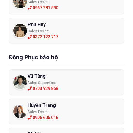
Sales Expert
0967 281 590
Phú Huy
Sales Expert
0372 122 717
Đồng Phục bảo hộ
Vũ Tùng
Sales Supervisor
0703 939 868
Huyền Trang
Sales Expert
0905 605 016