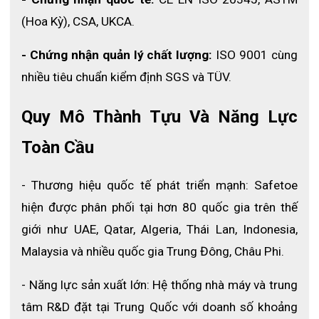
(Hoa Kỳ), CSA, UKCA.
- Chứng nhận quản lý chất lượng: 
ISO 9001 cùng 
nhiều tiêu chuẩn kiểm định SGS và TÜV.
Quy Mô Thành Tựu Và Năng Lực 
Toàn Cầu
- Thương hiệu quốc tế phát triển mạnh: Safetoe 
hiện được phân phối tại hơn 80 quốc gia trên thế 
giới như UAE, Qatar, Algeria, Thái Lan, Indonesia, 
Malaysia và nhiều quốc gia Trung Đông, Châu Phi.
Tính năng sản phẩm
- Năng lực sản xuất lớn: Hệ thống nhà máy và trung 
Giày bảo hộ ngành hàn
Safetoe L-7536 được thiết kế đặc biệt
tâm R&D đặt tại Trung Quốc với doanh số khoảng 
để đáp ứng nhu cầu bảo vệ trong các môi trường lao động khó