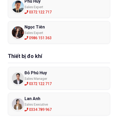
Phú Huy
Sales Expert
0372 122 717
Ngọc Tiên
Sales Expert
0986 151 363
Thiết bị đo khí
Đỗ Phú Huy
Sales Manager
0372 122 717
Lan Anh
Sales Executive
0334 789 967