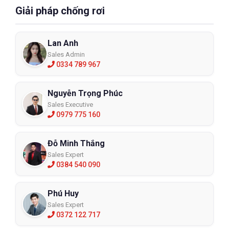
Giải pháp chống rơi
Lan Anh
Sales Admin
0334 789 967
Nguyễn Trọng Phúc
Sales Executive
0979 775 160
Đỗ Minh Thắng
Sales Expert
0384 540 090
Phú Huy
Sales Expert
0372 122 717