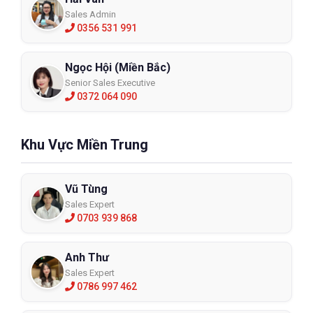
Sales Admin
0356 531 991
Ngọc Hội (Miền Bắc)
Senior Sales Executive
0372 064 090
Khu Vực Miền Trung
Vũ Tùng
Sales Expert
0703 939 868
Anh Thư
Sales Expert
0786 997 462