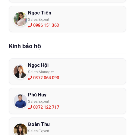
Ngọc Tiên
Sales Expert
0986 151 363
Kính bảo hộ
Ngọc Hội
Sales Manager
0372 064 090
Phú Huy
Sales Expert
0372 122 717
Đoàn Thư
Sales Expert