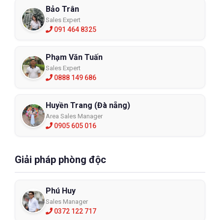
Bảo Trân
Sales Expert
091 464 8325
Phạm Văn Tuấn
Sales Expert
0888 149 686
Huyền Trang (Đà nẵng)
Area Sales Manager
0905 605 016
Giải pháp phòng độc
Phú Huy
Sales Manager
0372 122 717