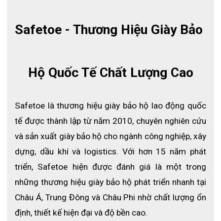
Safetoe - Thương Hiệu Giày Bảo 
Hộ Quốc Tế Chất Lượng Cao
Safetoe là thương hiệu giày bảo hộ lao động quốc 
tế được thành lập từ năm 2010, chuyên nghiên cứu 
và sản xuất giày bảo hộ cho ngành công nghiệp, xây 
Giày bảo hộ lao động ngành hàn Safetoe L-7536
dựng, dầu khí và logistics. Với hơn 15 năm phát 
Xem thêm:
Các loại giày bảo hộ lao động tương tự tại ECO3D
triển, Safetoe hiện được đánh giá là một trong 
những thương hiệu giày bảo hộ phát triển nhanh tại 
THÔNG TIN CHI TIẾT GIÀY BẢO HỘ LAO ĐỘNG NGÀNH
Châu Á, Trung Đông và Châu Phi nhờ chất lượng ổn 
HÀN SAFETOE L-7536
định, thiết kế hiện đại và độ bền cao.