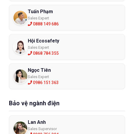
Tuấn Phạm
Sales Expert
0888 149 686
Hội Ecosafety
Sales Expert
0868 784 355
Ngọc Tiên
Sales Expert
0986 151 363
Bảo vệ ngành điện
Lan Anh
Sales Supervisor