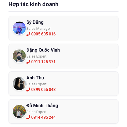
Hợp tác kinh doanh
Sỹ Dũng
Sales Manager
0905 605 016
Đặng Quốc Vinh
Sales Expert
0911 125 371
Anh Thư
Sales Expert
0399 055 048
Đỗ Minh Thắng
Sales Expert
0814 485 244