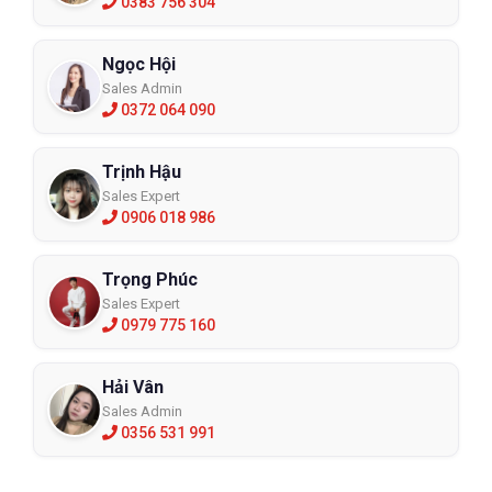
0383 756 304
Ngọc Hội
Sales Admin
0372 064 090
Trịnh Hậu
Sales Expert
0906 018 986
Trọng Phúc
Sales Expert
0979 775 160
Hải Vân
Sales Admin
0356 531 991