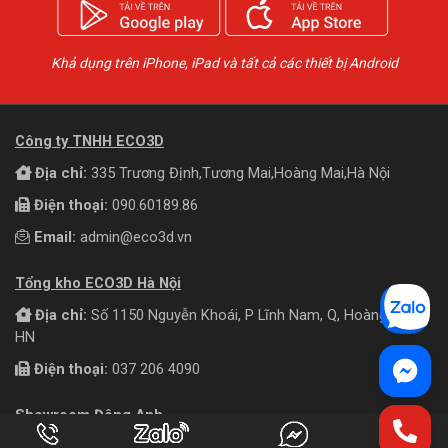
Khả dụng trên iPhone, iPad và tất cả các thiết bị Android
Công ty TNHH ECO3D
Địa chỉ:
335 Trương Định,Tương Mai,Hoàng Mai,Hà Nội
Điện thoại:
090.60189.86
Email:
admin@eco3d.vn
Tổng kho ECO3D Hà Nội
Địa chỉ:
Số 1150 Nguyễn Khoái, P Lĩnh Nam, Q, Hoàng Mai,
HN
Điện thoại:
037 206 4090
Showroom Đông Anh
Địa chỉ:
Số 81 Phương Trạch,Vĩnh Ngọc,Đông Anh,Hà Nội