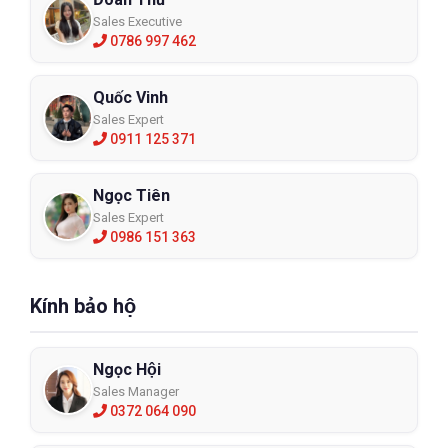
Sales Executive
0786 997 462
Quốc Vinh
Sales Expert
0911 125 371
Ngọc Tiên
Sales Expert
0986 151 363
Kính bảo hộ
Ngọc Hội
Sales Manager
0372 064 090