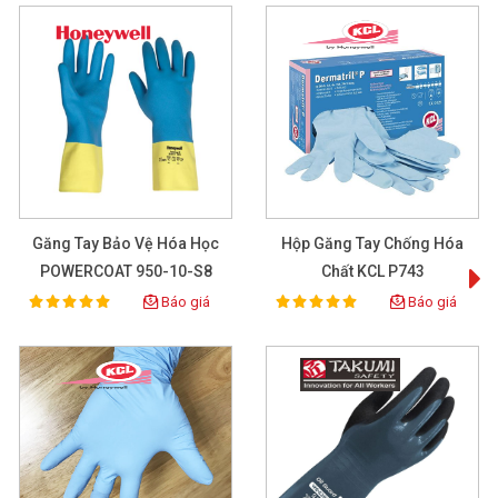
Găng Tay Bảo Vệ Hóa Học
Hộp Găng Tay Chống Hóa
POWERCOAT 950-10-S8
Chất KCL P743
Báo giá
Báo giá
100%
100%
Rating:
Rating: