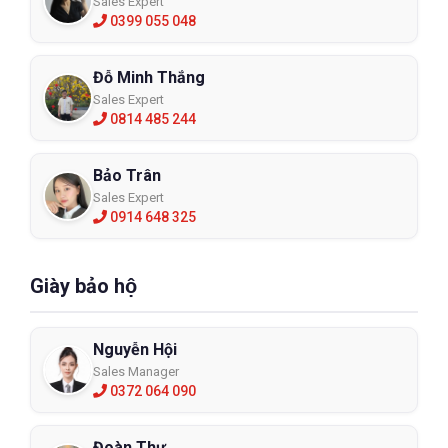
Sales Expert
0399 055 048
Đỗ Minh Thắng
Sales Expert
0814 485 244
Bảo Trân
Sales Expert
0914 648 325
Giày bảo hộ
Nguyễn Hội
Sales Manager
0372 064 090
Đoàn Thư