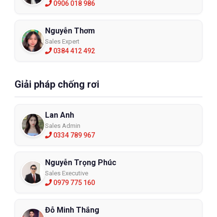
0906 018 986
Nguyễn Thơm
Sales Expert
0384 412 492
Giải pháp chống rơi
Lan Anh
Sales Admin
0334 789 967
Nguyễn Trọng Phúc
Sales Executive
0979 775 160
Đỗ Minh Thắng