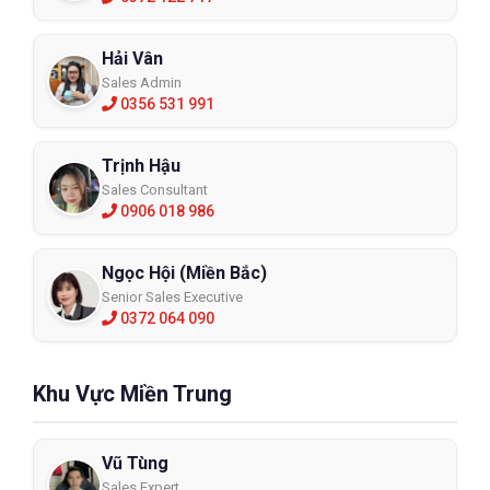
Hải Vân
Sales Admin
0356 531 991
Trịnh Hậu
Sales Consultant
0906 018 986
Ngọc Hội (Miền Bắc)
Senior Sales Executive
0372 064 090
Khu Vực Miền Trung
Vũ Tùng
Sales Expert