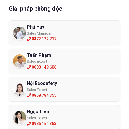
Giải pháp phòng độc
Phú Huy
Sales Manager
0372 122 717
Tuấn Phạm
Sales Expert
0888 149 686
Hội Ecosafety
Sales Expert
0868 784 355
Ngọc Tiên
Sales Expert
0986 151 363