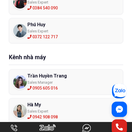
Sales Expert
0384 540 090
Phú Huy
Sales Expert
0372 122 717
Kênh nhà máy
Trần Huyền Trang
Sales Manager
0905 605 016
Hà My
Sales Expert
0942 908 098