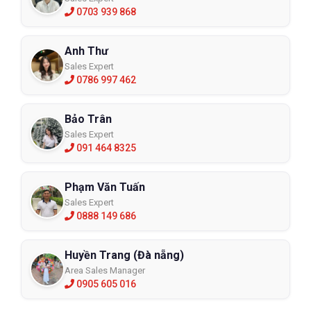
0703 939 868
Anh Thư
Sales Expert
0786 997 462
Bảo Trân
Sales Expert
091 464 8325
Phạm Văn Tuấn
Sales Expert
0888 149 686
Huyền Trang (Đà nẵng)
Area Sales Manager
0905 605 016