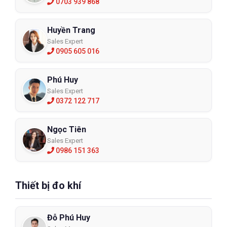
0703 939 868
Huyền Trang
Sales Expert
0905 605 016
Phú Huy
Sales Expert
0372 122 717
Ngọc Tiên
Sales Expert
0986 151 363
Thiết bị đo khí
Đỗ Phú Huy