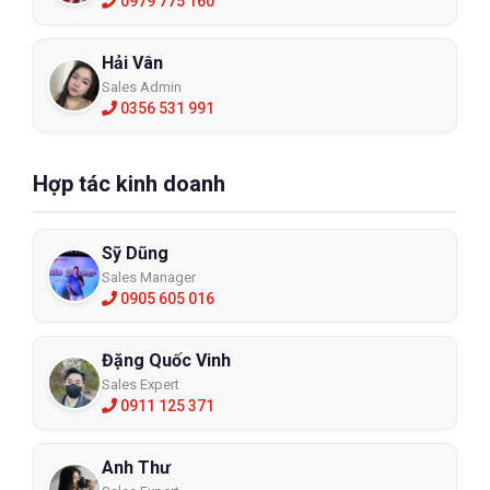
0979 775 160
Hải Vân
Sales Admin
0356 531 991
Hợp tác kinh doanh
Sỹ Dũng
Sales Manager
0905 605 016
Đặng Quốc Vinh
Sales Expert
0911 125 371
Anh Thư