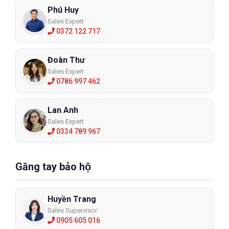
Phú Huy
Sales Expert
0372 122 717
Đoàn Thư
Sales Expert
0786 997 462
Lan Anh
Sales Expert
0334 789 967
Găng tay bảo hộ
Huyền Trang
Sales Supervisor
0905 605 016