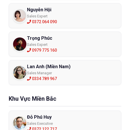
Nguyễn Hội
Sales Expert
0372 064 090
Trọng Phúc
Sales Expert
0979 775 160
Lan Anh (Miền Nam)
Sales Manager
0334 789 967
Khu Vực Miền Bắc
Đỗ Phú Huy
Sales Executive
0372 122 717