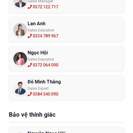
Sales Manager
0372 122 717
Lan Anh
Sales Executive
0334 789 967
Ngọc Hội
Sales Executive
0372 064 090
Đỗ Minh Thắng
Sales Expert
0384 540 090
Bảo vệ thính giác