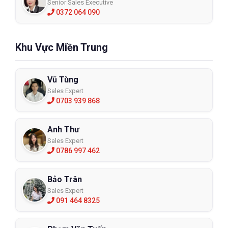
Senior Sales Executive
0372 064 090
Khu Vực Miền Trung
Vũ Tùng
Sales Expert
0703 939 868
Anh Thư
Sales Expert
0786 997 462
Bảo Trân
Sales Expert
091 464 8325