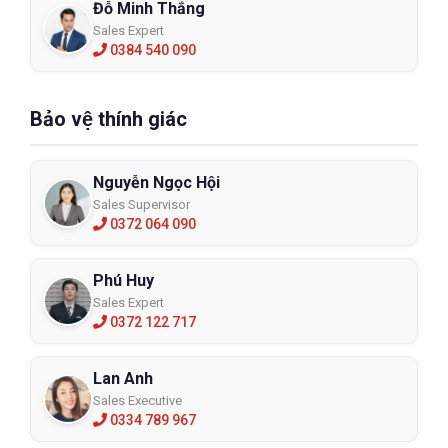
Đỗ Minh Thắng
Sales Expert
0384 540 090
Bảo vệ thính giác
Nguyễn Ngọc Hội
Sales Supervisor
0372 064 090
Phú Huy
Sales Expert
0372 122 717
Lan Anh
Sales Executive
0334 789 967