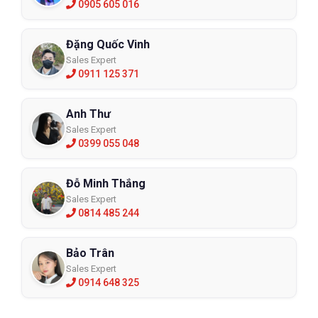
0905 605 016
Đặng Quốc Vinh
Sales Expert
0911 125 371
Anh Thư
Sales Expert
0399 055 048
Đỗ Minh Thắng
Sales Expert
0814 485 244
Bảo Trân
Sales Expert
0914 648 325