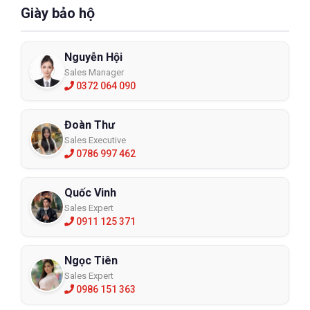
Giày bảo hộ
Nguyễn Hội
Sales Manager
0372 064 090
Đoàn Thư
Sales Executive
0786 997 462
Quốc Vinh
Sales Expert
0911 125 371
Ngọc Tiên
Sales Expert
0986 151 363