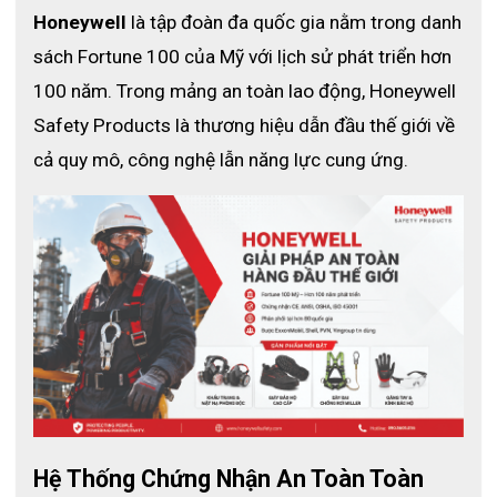
giác thoải mái trong cả quá trình làm việc dài.
Honeywell
 là tập đoàn đa quốc gia nằm trong danh 
sách Fortune 100 của Mỹ với lịch sử phát triển hơn 
Thêm vào đó, không giống với các loại găng tay chống
100 năm. Trong mảng an toàn lao động, Honeywell 
hóa chất khác Găng Tay Vệ Sinh Bảo Vệ Hóa Chất PC-
Safety Products là thương hiệu dẫn đầu thế giới về 
NE14 có độ bám dính cao hơn nhiều khi làm việc trong
môi trường có nhiều dầu mỡ. Ngoài ra, loại găng tay này
cả quy mô, công nghệ lẫn năng lực cung ứng.
còn có khả năng chống cháy nhẹ và chống lại sự suy
giảm của ánh sáng mặt trời cùng ozone.
Hệ Thống Chứng Nhận An Toàn Toàn 