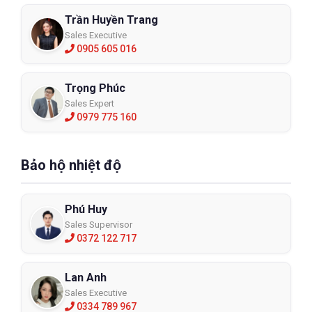
Trần Huyền Trang
Sales Executive
0905 605 016
Trọng Phúc
Sales Expert
0979 775 160
Bảo hộ nhiệt độ
Phú Huy
Sales Supervisor
0372 122 717
Lan Anh
Sales Executive
0334 789 967