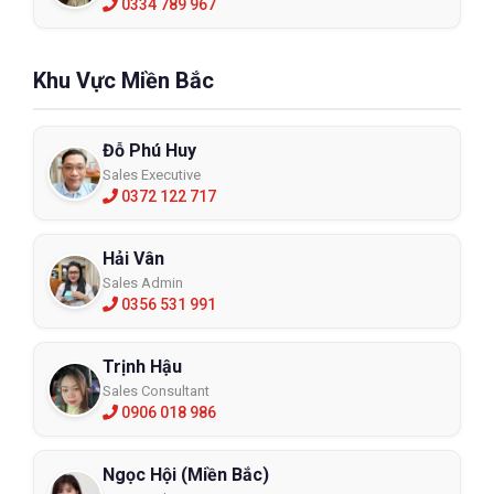
0334 789 967
Khu Vực Miền Bắc
Đỗ Phú Huy
Sales Executive
0372 122 717
Hải Vân
Sales Admin
0356 531 991
Trịnh Hậu
Sales Consultant
0906 018 986
Ngọc Hội (Miền Bắc)