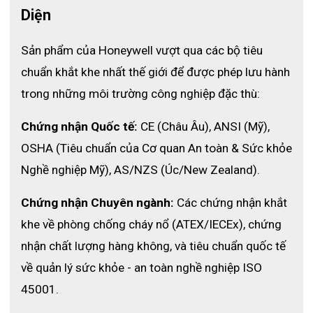
Diện
Sản phẩm của Honeywell vượt qua các bộ tiêu 
chuẩn khắt khe nhất thế giới để được phép lưu hành 
trong những môi trường công nghiệp đặc thù:
Chứng nhận Quốc tế:
 CE (Châu Âu), ANSI (Mỹ), 
Công nghệ nhúng
OSHA (Tiêu chuẩn của Cơ quan An toàn & Sức khỏe 
Nghề nghiệp Mỹ), AS/NZS (Úc/New Zealand).
Găng Tay Vệ Sinh Bảo Vệ Hóa Chất PC-NE14 được làm
theo công nghệ nhúng Double-dipped. Đây là một công
Chứng nhận Chuyên ngành:
 Các chứng nhận khắt 
nghệ tiến tiến hiện đại giúp giảm thiểu các lỗi về găng
tay như thủng, xước, rách, ..... Bởi găng tay được làm
khe về phòng chống cháy nổ (ATEX/IECEx), chứng 
theo công nghệ nhúng này đều được nhúng nhiều lần
nhận chất lượng hàng không, và tiêu chuẩn quốc tế 
theo đúng thời gian quy định và được kiểm tra nghiêm
về quản lý sức khỏe - an toàn nghề nghiệp ISO 
ngặt về chất lượng trước khi đến với tay người dùng.
45001.
Đồng thời do nhúng nhiều lần nên loại găng tay này sẽ