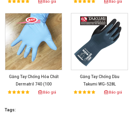
Báo giá
Báo giá
100%
100%
Rating:
Rating:
Găng Tay Chống Hóa Chất
Găng Tay Chống Dầu
Dermatril 740 (100
Takumi WG-528L
Pcs/box)
Báo giá
Báo giá
100%
100%
Rating:
Rating:
Tags: