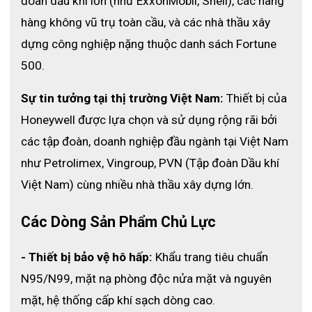
đoàn dầu khí lớn (như ExxonMobil, Shell), các hãng 
hàng không vũ trụ toàn cầu, và các nhà thầu xây 
Găng Tay Vệ Sinh Bảo Vệ Hóa Chất PC-NE14 của
dựng công nghiệp nặng thuộc danh sách Fortune 
thương hiệu Honeywell được ứng dụng trong ngành
công nghiệp hóa chất, y tế, bảo trì bảo dưỡng máy
500.
móc,.....
Sự tin tưởng tại thị trường Việt Nam:
 Thiết bị của 
Honeywell được lựa chọn và sử dụng rộng rãi bởi 
.
các tập đoàn, doanh nghiệp đầu ngành tại Việt Nam 
như Petrolimex, Vingroup, PVN (Tập đoàn Dầu khí 
Việt Nam) cùng nhiều nhà thầu xây dựng lớn. 
Các Dòng Sản Phẩm Chủ Lực
- Thiết bị bảo vệ hô hấp:
 Khẩu trang tiêu chuẩn 
N95/N99, mặt nạ phòng độc nửa mặt và nguyên 
mặt, hệ thống cấp khí sạch dòng cao.