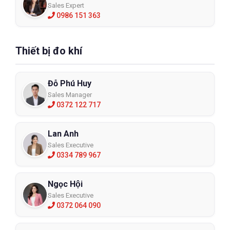
Sales Expert
0986 151 363
Thiết bị đo khí
Đỗ Phú Huy
Sales Manager
0372 122 717
Lan Anh
Sales Executive
0334 789 967
Ngọc Hội
Sales Executive
0372 064 090