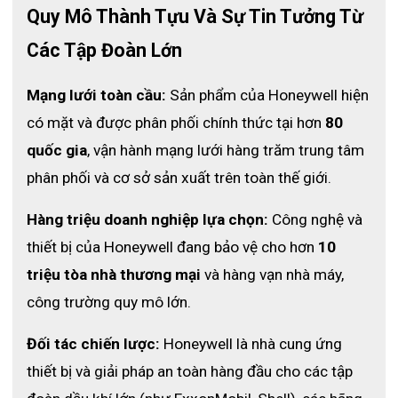
Quy Mô Thành Tựu Và Sự Tin Tưởng Từ 
cso độ bền hơn , khó bị rách hơn so với các loại găng
tay chống háo chất thông thường khác.
Các Tập Đoàn Lớn
Thông số kỹ thuật
Mạng lưới toàn cầu:
 Sản phẩm của Honeywell hiện 
Mã sản phẩm : PCNE14
có mặt và được phân phối chính thức tại hơn 
80 
Thương hiệu Honeywell
quốc gia
, vận hành mạng lưới hàng trăm trung tâm 
Màu sắc : xanh đen
phân phối và cơ sở sản xuất trên toàn thế giới.
Chất liệu : Neoprene
Chiều dài : 14 inches
Hàng triệu doanh nghiệp lựa chọn:
 Công nghệ và 
Quy cách đóng gói : 48 đôi/ hộp
thiết bị của Honeywell đang bảo vệ cho hơn 
10 
Hướng dẫn bảo quản
triệu tòa nhà thương mại
 và hàng vạn nhà máy, 
Găng tay cao su nên được giữ trong hộp kín, tránh ánh
công trường quy mô lớn.
sáng mặt trời, ánh sáng nhân tạo, độ ẩm và được bảo
quản ở nhiệt độ từ 40 ° F đến 95 ° F.
Đối tác chiến lược:
 Honeywell là nhà cung ứng 
thiết bị và giải pháp an toàn hàng đầu cho các tập 
Công dụng