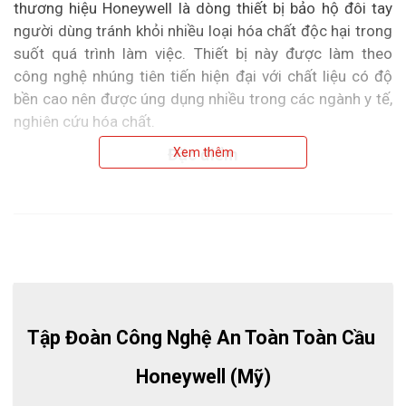
thương hiệu Honeywell là dòng thiết bị bảo hộ đôi tay
người dùng tránh khỏi nhiều loại hóa chất độc hại trong
suốt quá trình làm việc. Thiết bị này được làm theo
công nghệ nhúng tiên tiến hiện đại với chất liệu có độ
bền cao nên được úng dụng nhiều trong các ngành y tế,
nghiên cứu hóa chất.
Đặc điểm
Xem thêm
Găng tay được làm từ chất liệu Neoprene có khả năng
chống lại nhiều loại dầu, axit, chất ăn da và dung môi.
Chất liệu này giúp găng có độ bền cơ học cao hơn so
với các chất liệu khác. Đồng thời găng tay được thiết kế
dáng suông nên người dùng có thể dễ dàng cởi ra hoặc
đeo vào. Khoảng cách giữa các ngón tay phù hợp dễ
dàng thao tác các hoạt động.
Tập Đoàn Công Nghệ An Toàn Toàn Cầu 
Honeywell (Mỹ)
Bên trong găng được tích hợp thêm lớp đan lót, hút ẩm
mồ hôi tay, giúp tay luôn khô thoáng không tạo cảm