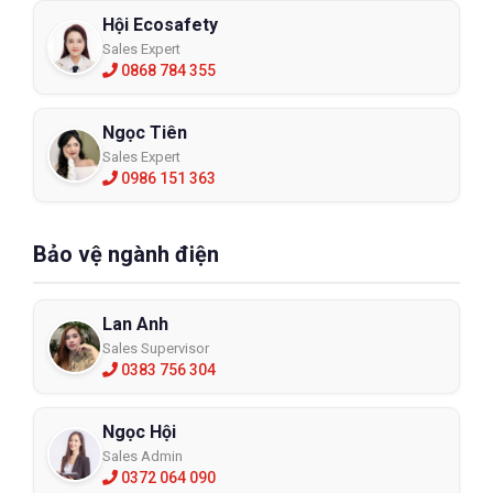
Hội Ecosafety
Sales Expert
0868 784 355
Ngọc Tiên
Sales Expert
0986 151 363
Bảo vệ ngành điện
Lan Anh
Sales Supervisor
0383 756 304
Ngọc Hội
Sales Admin
0372 064 090