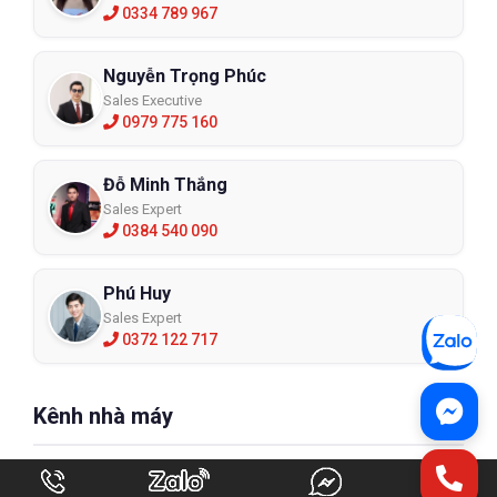
0334 789 967
Nguyễn Trọng Phúc
Sales Executive
0979 775 160
Đỗ Minh Thắng
Sales Expert
0384 540 090
Phú Huy
Sales Expert
0372 122 717
Kênh nhà máy
Trần Huyền Trang