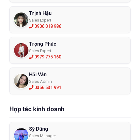
Trịnh Hậu
Sales Expert
0906 018 986
Trọng Phúc
Sales Expert
0979 775 160
Hải Vân
Sales Admin
0356 531 991
Hợp tác kinh doanh
Sỹ Dũng
Sales Manager