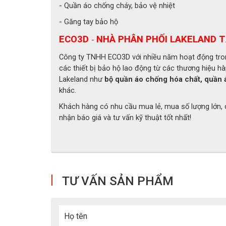
- Quần áo chống cháy, bảo vệ nhiệt
+ Lớp lót cuối cùng làm bằng vải Kevlar chịu lực ca
- Găng tay bảo hộ
❖ Găng tay được khâu thêm 1 miếng vá da ngay vùn
ECO3D
NHÀ PHÂN PHỐI LAKELAND T
-
ảnh hưởng chấn thương đến vùng bàn tay.
Công ty TNHH ECO3D với nhiều năm hoạt động trong
❖ Ở phần cổ tay, găng tay cũng được làm bằng vải K
các thiết bị bảo hộ lao động từ các thương hiệu hà
Lakeland như
bộ quần áo chống hóa chất, quần 
trọng lượng nặng.
khác.
Khách hàng có nhu cầu mua lẻ, mua số lượng lớn, c
nhận báo giá và tư vấn kỹ thuật tốt nhất!
TƯ VẤN SẢN PHẨM
Họ tên