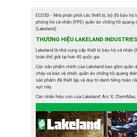
ECO3D - Nhà phân phối các thiết bị, bộ đồ bảo hộ 
phòng hộ cá nhân (PPE) quần áo chống hồ quang điệ
(Lakeland).
THƯƠNG HIỆU LAKELAND INDUSTRIES
Lakeland là nhà cung cấp thiết bị bảo hộ cá nhân 
toàn thế giới tại hơn 40 quốc gia.
Các sản phẩm chính của Lakeland bao gồm quần á
cháy và bảo vệ nhiệt, quần áo chống hồ quang điện,.
sản phẩm đã thiết lập và duy trì danh tiếng toàn c
vực này.
Các nhãn hiệu con của Lakeland: Arc X, ChemMax, C
Găng tay p
THÔNG TIN CHI TIẾT GĂNG TAY CHỮA CHÁY 