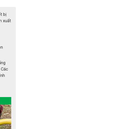
t bị
n xuất
ên
ống
. Các
ĩnh