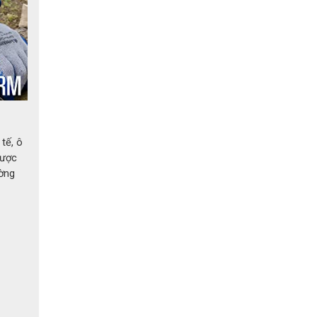
tế, ô
được
ờng