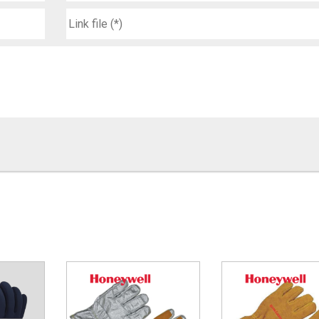
hông tin chi tiết sản phẩm
KELAND 7993 MANG LẠI
 then chốt của găng tay Lakeland 7993. Với vật liệu chống cháy ca
 vệ cho người dùng nhiều yếu tố có thể tác động lên bàn tay trong q
ứu nạn cứu hộ, cứu hỏa..