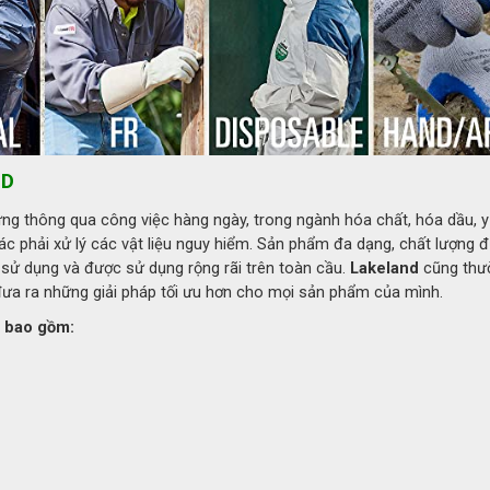
và chịu nhiệt cao.
ả năng chịu nhiệt lên đến 500 độ C
ND
g thông qua công việc hàng ngày, trong ngành hóa chất, hóa dầu, y 
i
hác phải xử lý các vật liệu nguy hiểm. Sản phẩm đa dạng, chất lượng 
 cháy, khả năng chống cắt.
 sử dụng và được sử dụng rộng rãi trên toàn cầu.
Lakeland
cũng thư
ưa ra những giải pháp tối ưu hơn cho mọi sản phẩm của mình.
, bao gồm:
3 lớp:
g cao.
hô ráo, thấm hút mồ hôi.