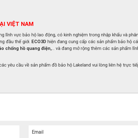
o nâng cao khả năng chống cắt của găng tay.
g chịu lực của ngón cái để giúp cho người dùng nâng các vật nặng
ẠI VIỆT NAM
 lĩnh vực bảo hộ lao động, có kinh nghiệm trong nhập khẩu và phân
evlar đan thành 4 lớp để bảo vệ cổ tay vững chắc hơn khi nâng nhữn
ng đầu thế giới.
ECO3D
hiện đang cung cấp các sản phẩm bảo hộ c
áo chống hồ quang điện,
... và đang mở rộng thêm các sản phẩm lĩn
ác yêu cầu về sản phẩm đồ bảo hộ Lakeland vui lòng liên hệ trực ti
Email