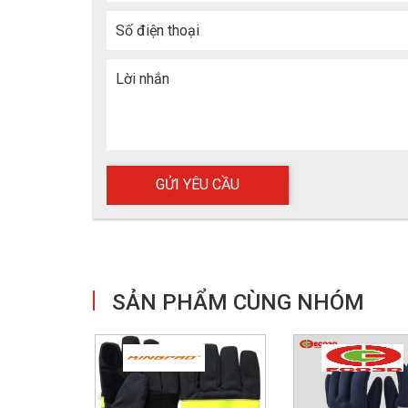
Số điện thoại
Lời nhắn
T
CÁC TÍNH NĂNG VÀ GĂNG TAY CHỮA CHÁY LA
Khả năng chống cháy và chịu nhiệt cao
Khả năng chống cháy và chịu nhiệt cao là đặc điểm
SẢN PHẨM CÙNG NHÓM
các lớp bảo vệ tay chuyên dụng, găng tay có thể bảo
làm việc. Điều này khá quan trọng trong trường hợp c
Khả năng chống cắt và mài mòn