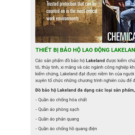
Thông tin kỹ thuật
● Mã sản phẩm: Lakeland 7993 h3
● Chất liệu: Vỏ ngoài làm bằng da bò chất lượng cao
● Lớp lót: Sợi Kevlar - Một loại sợi tổng hợp siêu bền 
● Khả năng chịu nhiệt: Găng tay Lakeland 7993 có kh
THIẾT BỊ BẢO HỘ LAO ĐỘNG LAKELA
Các sản phẩm đồ bảo hộ
Lakeland
được kiểm chứn
● Túi chèn chống nước giúp cho tay khô ráo thoải má
tô, thủy tinh, xi măng và các ngành công nghiệp k
● Tính năng sản phẩm: Khả năng chịu nhiệt và chống
kiểm chứng, Lakeland đạt được niềm tin của người
xuyên tổ chức những chương trình nghiên cứu để đ
● Tiêu chuẩn sản phẩm: CE EN659, EN388, EN407
Đồ bảo hộ Lakeland đa dạng các loại sản phẩm
Mô tả găng tay phòng cháy Lakeland 7993
- Quần áo chống hóa chất
❖
Găng tay phòng cháy Lakeland
được may thành 
- Quần áo phòng sạch
- Quần áo phản quang
+ Lớp ngoài cùng làm bằng chất liệu da bò chất lượn
- Quần áo chống hồ quang điện
+ Lớp ở giữa là túi chèn chống nước để giữ cho tay k