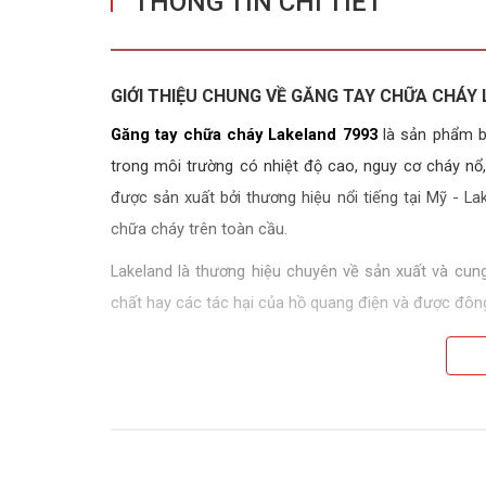
THÔNG TIN CHI TIẾT
GIỚI THIỆU CHUNG VỀ GĂNG TAY CHỮA CHÁY
Găng tay chữa cháy Lakeland 7993
là sản phẩm b
trong môi trường có nhiệt độ cao, nguy cơ cháy n
được sản xuất bởi thương hiệu nổi tiếng tại Mỹ - 
chữa cháy trên toàn cầu.
Lakeland là thương hiệu chuyên về sản xuất và cun
chất hay các tác hại của hồ quang điện và được đông 