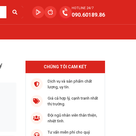
HOTLINE 24/7
090.60189.86
y
CHÚNG TÔI CAM KẾT
Dịch vụ và sản phẩm chất
lượng, uy tín.
Giá cả hợp lý, cạnh tranh nhất
thị trường.
Đội ngũ nhân viên thân thiện,
nhiệt tình.
Tư vấn miễn phí cho quý