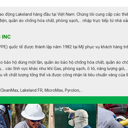
lao động Lakeland hàng đầu tại Việt Nam. Chúng tôi cung cấp các thiế
n, quần áo chống hóa chất, phòng sạch,... nhập trực tiếp từ nhà sả
 INC
(PPE) quốc tế được thành lập năm 1982 tại Mỹ phục vụ khách hàng tr
o bảo hộ dùng một lần, quần áo bảo hộ chống hóa chất, quần áo ch
.. các lĩnh vực khác như khí Gas, phòng sạch, ô tô, năng lượng gió,..
ầu về chất lượng tổng thể và được công nhận là tiêu chuẩn vàng của l
leanMax, Lakeland FR, MicroMax, Pyrolon,...
hòng cháy chữa cháy Lakeland 7993
LAKELAND 7993