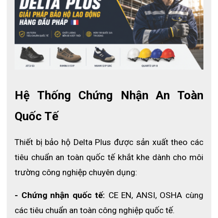
- Mã sản phẩm: VV904
- Chất liệu: 100% Polyester
- Gia cố: Nhựa nhiệt dẻo (TPR) mu bàn tay
- Lớp phủ: Mủ cao su tự nhiên
- Độ dày lớp phủ: ~0.8 cm
- Kỹ thuật đan: Gauge 7
Hệ Thống Chứng Nhận An Toàn 
- Màu sắc: Vàng / Đen
Quốc Tế
3. Đặc điểm nổi bật của găng tay 
Thiết bị bảo hộ Delta Plus được sản xuất theo các 
chống rung Delta Plus VV904
tiêu chuẩn an toàn quốc tế khắt khe dành cho môi 
trường công nghiệp chuyên dụng:
- Chứng nhận quốc tế:
 CE EN, ANSI, OSHA cùng 
các tiêu chuẩn an toàn công nghiệp quốc tế.