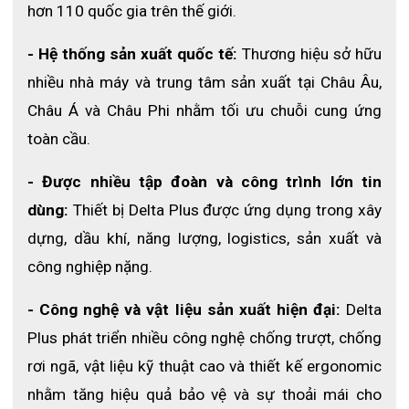
hơn 110 quốc gia trên thế giới.
đó giảm đáng kể tình trạng tê tay, mỏi cơ và nguy cơ 
- Hệ thống sản xuất quốc tế:
 Thương hiệu sở hữu 
tổn thương lâu dài.
nhiều nhà máy và trung tâm sản xuất tại Châu Âu, 
Gia cố TPR chống va đập mu bàn tay
Châu Á và Châu Phi nhằm tối ưu chuỗi cung ứng 
toàn cầu.
Phần mu bàn tay được bổ sung lớp nhựa nhiệt dẻo 
(TPR) giúp bảo vệ khỏi va đập, vật rơi hoặc các tác động 
- Được nhiều tập đoàn và công trình lớn tin 
mạnh trong môi trường làm việc nặng.
dùng: 
Thiết bị Delta Plus được ứng dụng trong xây 
dựng, dầu khí, năng lượng, logistics, sản xuất và 
Chất liệu an toàn, không gây kích ứng
công nghiệp nặng.
Găng tay được làm từ 100% polyester, không chứa 
- Công nghệ và vật liệu sản xuất hiện đại:
 Delta 
silicone nên không gây kích ứng da, không mùi khó 
Plus phát triển nhiều công nghệ chống trượt, chống 
chịu. Phù hợp sử dụng trong thời gian dài.
rơi ngã, vật liệu kỹ thuật cao và thiết kế ergonomic 
nhằm tăng hiệu quả bảo vệ và sự thoải mái cho 
Thiết kế công thái học, cầm nắm chắc chắn