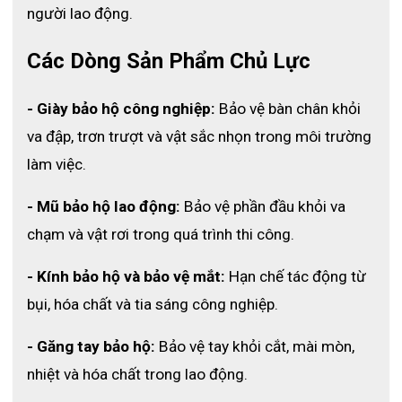
người lao động.
Găng tay được thiết kế cong theo lòng bàn tay, ôm sát 
Các Dòng Sản Phẩm Chủ Lực
tự nhiên giúp tăng độ bám và cảm giác cầm nắm. 
Người dùng thao tác chính xác hơn, hạn chế trơn trượt.
- Giày bảo hộ công nghiệp:
 Bảo vệ bàn chân khỏi 
va đập, trơn trượt và vật sắc nhọn trong môi trường 
Kỹ thuật đan chắc chắn, hạn chế bụi bẩn
làm việc.
Công nghệ đan Gauge 7 giúp găng tay bền bỉ, chắc chắn 
- Mũ bảo hộ lao động:
 Bảo vệ phần đầu khỏi va 
và hạn chế bụi bẩn xâm nhập. Phù hợp cho môi trường 
chạm và vật rơi trong quá trình thi công.
nhiều bụi hoặc vật liệu thô.
- Kính bảo hộ và bảo vệ mắt:
 Hạn chế tác động từ 
4. Ứng dụng của găng tay chống rung 
bụi, hóa chất và tia sáng công nghiệp.
Delta Plus VV904
- Găng tay bảo hộ:
 Bảo vệ tay khỏi cắt, mài mòn, 
nhiệt và hóa chất trong lao động.