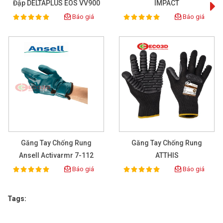
Đập DELTAPLUS EOS VV900
IMPACT
Trong quá trình sử dụng, tránh tiếp xúc với vật sắc nhọn 
Báo giá
Báo giá
100%
100%
Rating:
Rating:
có thể làm hỏng lớp cao su bảo vệ. Sau khi dùng, nên vệ 
sinh sạch và để khô tự nhiên.
Không nên phơi trực tiếp dưới ánh nắng gắt hoặc gần 
nguồn nhiệt cao để đảm bảo độ bền của sản phẩm.
>>> Xem thêm Găng tay chống rung bán chạy tại 
ECO3D.
Găng Tay Chống Rung
Găng Tay Chống Rung
Ansell Activarmr 7-112
ATTHIS
Báo giá
Báo giá
100%
100%
Rating:
Rating:
Tags: