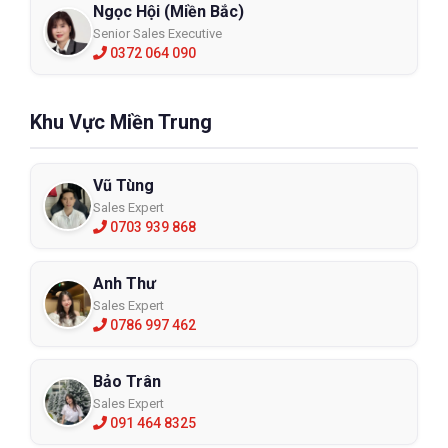
Ngọc Hội (Miền Bắc)
👉 ECO3D – Giải pháp bảo hộ toàn diện cho doanh 
Senior Sales Executive
nghiệp hiện đại.
0372 064 090
Khu Vực Miền Trung
Vũ Tùng
Sales Expert
0703 939 868
Anh Thư
Sales Expert
0786 997 462
Bảo Trân
Sales Expert
091 464 8325