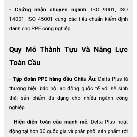
- Chứng nhận chuyên ngành
: ISO 9001, ISO 
14001, ISO 45001 cùng các tiêu chuẩn kiểm định 
dành cho PPE công nghiệp.
Quy Mô Thành Tựu Và Năng Lực 
Toàn Cầu
-
 Tập đoàn PPE hàng đầu Châu Âu: 
Delta Plus là 
thương hiệu bảo hộ lao động quốc tế với hệ sinh 
thái sản phẩm đa dạng cho nhiều ngành công 
Giảm rung hiệu quả, hạn chế tê tay khi làm 
nghiệp.
việc lâu
- Hiện diện toàn cầu mạnh mẽ
: Delta Plus hoạt 
Lòng bàn tay và đầu ngón tay được phủ lớp cao su dày 
động tại hơn 30 quốc gia và phân phối sản phẩm tới 
đến 0.8 cm giúp hấp thụ rung động từ máy móc. Nhờ 