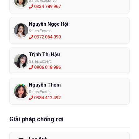
Sales Executive
0334 789 967
Nguyễn Ngọc Hội
Sales Expert
0372 064 090
Trịnh Thị Hậu
Sales Expert
0906 018 986
Nguyễn Thơm
Sales Expert
0384 412 492
Giải pháp chống rơi
Lan Anh