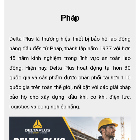
Pháp
Delta Plus là thương hiệu thiết bị bảo hộ lao động 
hàng đầu đến từ Pháp, thành lập năm 1977 với hơn 
45 năm kinh nghiệm trong lĩnh vực an toàn lao 
Với thiết kế chuyên biệt và lớp đệm chống rung dày, sản 
động. Hiện nay, Delta Plus hoạt động tại hơn 30 
phẩm giúp giảm thiểu tác động rung, tăng độ an toàn và 
quốc gia và sản phẩm được phân phối tại hơn 110 
cải thiện hiệu suất làm việc.
quốc gia trên toàn thế giới, nổi bật với các giải pháp 
bảo hộ cho xây dựng, dầu khí, cơ khí, điện lực, 
2. Thông số kỹ thuật găng tay chống 
logistics và công nghiệp nặng.
rung Delta Plus VV904
- Thương hiệu: Delta Plus
- Xuất xứ: Trung Quốc