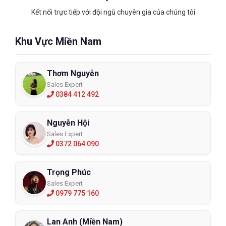
Kết nối trực tiếp với đội ngũ chuyên gia của chúng tôi
Khu Vực Miền Nam
Thơm Nguyễn
Sales Expert
0384 412 492
Nguyễn Hội
Sales Expert
0372 064 090
Găng Tay Chống Rung EOS VV906 Size
9
Trọng Phúc
Sales Expert
VV906
0979 775 160
XEM CHI TIẾT
Lan Anh (Miền Nam)