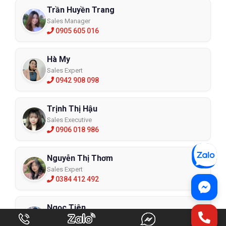
Trần Huyền Trang
Sales Manager
0905 605 016
Hà My
Sales Expert
0942 908 098
Trịnh Thị Hậu
Sales Executive
0906 018 986
Nguyễn Thị Thơm
Sales Expert
0384 412 492
Ngọc Tiên
Sales Expert