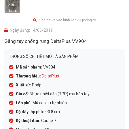
Xem
thêm
Kích chuột vào hình ảnh để phóng to
Ngày đăng:
14/06/2019
Găng tay chống rung DeltaPlus VV904
THÔNG SỐ CHI TIẾT MÔ TẢ SẢN PHẨM
Mã sản phẩm:
VV904
Thương hiệu:
DeltaPlus
Xuất xứ:
Pháp
Gia cố:
Nhựa nhiệt dẻo (TPR) mu bàn tay
Lớp phủ:
Mủ cao su tự nhiên
Độ dày lớp phủ:
~0.8 cm
Kỹ thuật đan:
Gauge 7