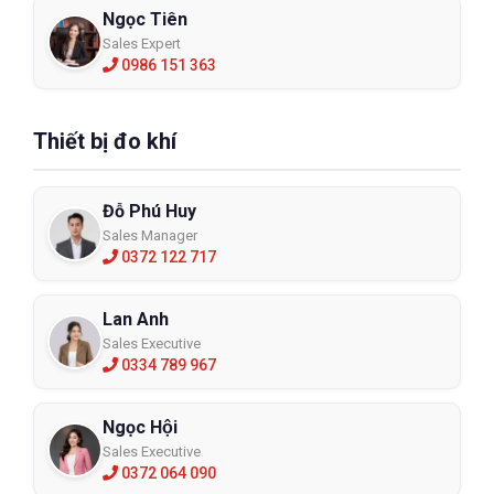
Ngọc Tiên
Sales Expert
0986 151 363
Thiết bị đo khí
Đỗ Phú Huy
Sales Manager
0372 122 717
Lan Anh
Sales Executive
0334 789 967
Ngọc Hội
Sales Executive
0372 064 090