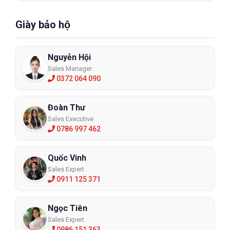
Giày bảo hộ
Nguyễn Hội
Sales Manager
0372 064 090
Đoàn Thư
Sales Executive
0786 997 462
Quốc Vinh
Sales Expert
0911 125 371
Ngọc Tiên
Sales Expert
0986 151 363