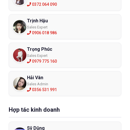
0372 064 090
Trịnh Hậu
Sales Expert
0906 018 986
Trọng Phúc
Sales Expert
0979 775 160
Hải Vân
Sales Admin
0356 531 991
Hợp tác kinh doanh
Sỹ Dũng