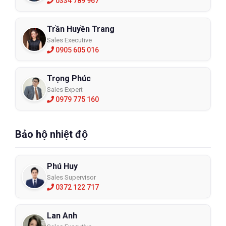
0334 789 967
Trần Huyền Trang
Sales Executive
0905 605 016
Trọng Phúc
Sales Expert
0979 775 160
Bảo hộ nhiệt độ
Phú Huy
Sales Supervisor
0372 122 717
Lan Anh