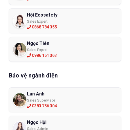
Hội Ecosafety
Sales Expert
0868 784 355
Ngọc Tiên
Sales Expert
0986 151 363
Bảo vệ ngành điện
Lan Anh
Sales Supervisor
0383 756 304
Ngọc Hội
Sales Admin