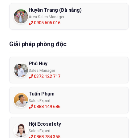
Huyền Trang (Đà nẵng)
Area Sales Manager
0905 605 016
Giải pháp phòng độc
Phú Huy
Sales Manager
0372 122 717
Tuấn Phạm
Sales Expert
0888 149 686
Hội Ecosafety
Sales Expert
0868 784 355