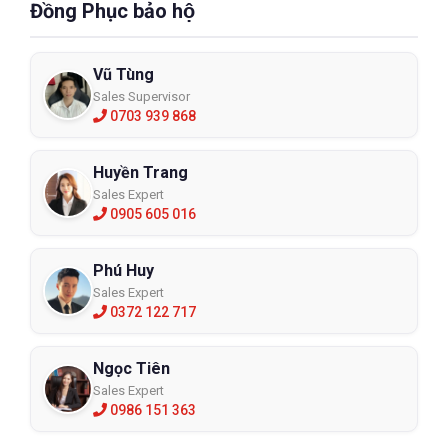
Đồng Phục bảo hộ
Vũ Tùng
Sales Supervisor
0703 939 868
Huyền Trang
Sales Expert
0905 605 016
Phú Huy
Sales Expert
0372 122 717
Ngọc Tiên
Sales Expert
0986 151 363