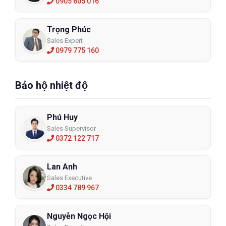
0905 605 016
Trọng Phúc
Sales Expert
0979 775 160
Bảo hộ nhiệt độ
Phú Huy
Sales Supervisor
0372 122 717
Lan Anh
Sales Executive
0334 789 967
Nguyễn Ngọc Hội