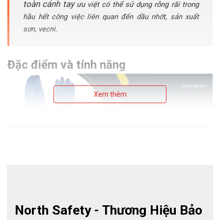
toàn cánh tay
ưu việt có thể sử dụng rỗng rãi trong
hầu hết công việc liên quan đến dầu nhớt, sản xuất
sơn, vecni.
Đặc điểm và tính năng
Xem thêm
NK803ES Honeywell làm từ chất liệu cao su tổng hợp Nitrile làm
North Safety - Thương Hiệu Bảo 
cho găng tay chống lại nhiều hóa chất mạnh. Công nghệ sản