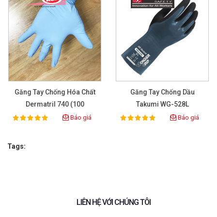
Găng Tay Chống Hóa Chất
Găng Tay Chống Dầu
Dermatril 740 (100
Takumi WG-528L
Pcs/box)
Báo giá
Báo giá
100%
100%
Rating:
Rating:
Tags:
LIÊN HỆ VỚI CHÚNG TÔI