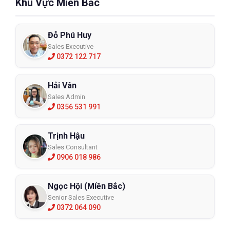
Khu Vực Miền Bắc
Đỗ Phú Huy
Sales Executive
0372 122 717
Hải Vân
Sales Admin
0356 531 991
Trịnh Hậu
Sales Consultant
0906 018 986
Ngọc Hội (Miền Bắc)
Senior Sales Executive
0372 064 090