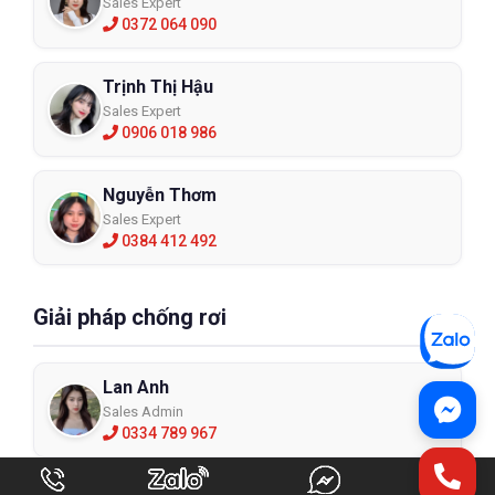
Sales Expert
0372 064 090
Trịnh Thị Hậu
Sales Expert
0906 018 986
Nguyễn Thơm
Sales Expert
0384 412 492
Giải pháp chống rơi
Lan Anh
Sales Admin
0334 789 967