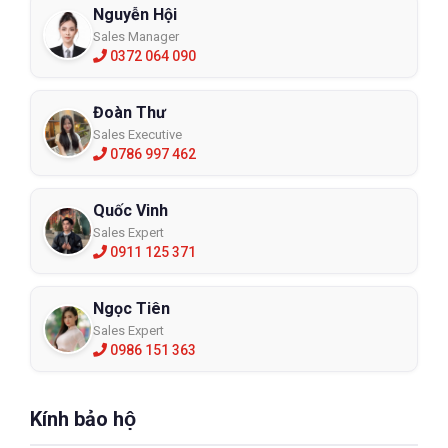
Nguyễn Hội
Sales Manager
0372 064 090
Đoàn Thư
Sales Executive
0786 997 462
Quốc Vinh
Sales Expert
0911 125 371
Ngọc Tiên
Sales Expert
0986 151 363
Kính bảo hộ