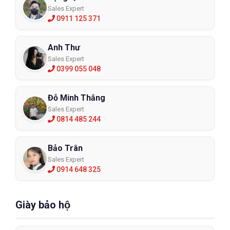
Sales Expert
0911 125 371
Anh Thư
Sales Expert
0399 055 048
Đỗ Minh Thắng
Sales Expert
0814 485 244
Bảo Trân
Sales Expert
0914 648 325
Giày bảo hộ