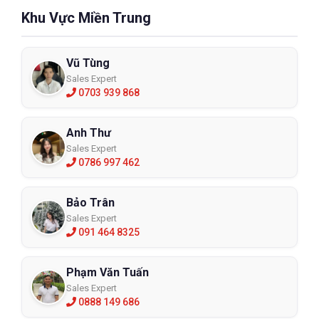
Khu Vực Miền Trung
Vũ Tùng
Sales Expert
0703 939 868
Anh Thư
Sales Expert
0786 997 462
Bảo Trân
Sales Expert
091 464 8325
Phạm Văn Tuấn
Sales Expert
0888 149 686