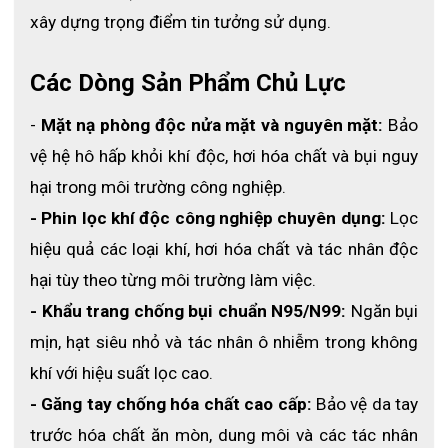
Ứng dụng của găng tay NK803ES
xây dựng trọng điểm tin tưởng sử dụng. 
Sử dụng trong môi trường chống hóa chất và cơ học đối với một
loạt các chất lỏng dầu, chất tẩy rửa và nhiều dung môi. Công
Các Dòng Sản Phẩm Chủ Lực
việc liên quan đến dầu nhớt, sản xuất sơn, vecni bảo vệ toàn
cánh tay.
- 
Mặt nạ phòng độc nửa mặt và nguyên mặt:
 Bảo 
vệ hệ hô hấp khỏi khí độc, hơi hóa chất và bụi nguy 
hại trong môi trường công nghiệp.
- Phin lọc khí độc công nghiệp chuyên dụng:
 Lọc 
hiệu quả các loại khí, hơi hóa chất và tác nhân độc 
hại tùy theo từng môi trường làm việc.
- Khẩu trang chống bụi chuẩn N95/N99:
 Ngăn bụi 
mịn, hạt siêu nhỏ và tác nhân ô nhiễm trong không 
khí với hiệu suất lọc cao.
- Găng tay chống hóa chất cao cấp:
 Bảo vệ da tay 
trước hóa chất ăn mòn, dung môi và các tác nhân 