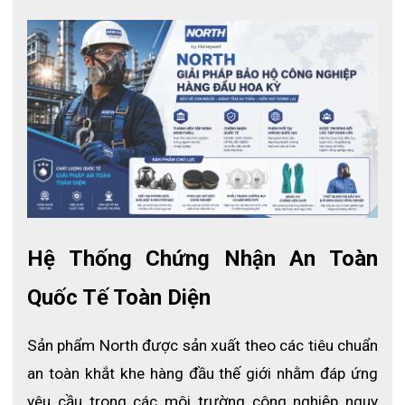
định cho phép lựa chọn găng tay phù hợp, dựa trên các nguy cơ
và rủi ro được xác định cho một hoạt động công việc cụ thể.
Hệ Thống Chứng Nhận An Toàn 
Tuân thủ quy định của USDA và FDA, 21 CFR, để sử dụng trong
chế biến thực phẩm
Quốc Tế Toàn Diện
Chất liệu Nitrile
Sản phẩm North được sản xuất theo các tiêu chuẩn 
an toàn khắt khe hàng đầu thế giới nhằm đáp ứng 
yêu cầu trong các môi trường công nghiệp nguy 