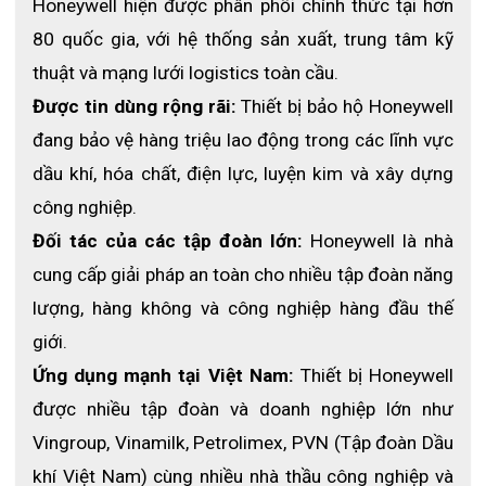
Honeywell hiện được phân phối chính thức tại hơn 
Phủ nhám
Găng tay
Honeywell NK803ES
được phủ nhám ở lòng bàn tay và
80 quốc gia, với hệ thống sản xuất, trung tâm kỹ 
5 ngón tay giúp người lao động cầm nắm vật dụng dễ dàng
thuật và mạng lưới logistics toàn cầu.
trong môi trường chất lỏng. Ngoài ra nó còn giúp găng tay tăng
Được tin dùng rộng rãi:
 Thiết bị bảo hộ Honeywell 
độ bền và chống mài mòn.
đang bảo vệ hàng triệu lao động trong các lĩnh vực 
Lớp lót Cotton Interlock
Được lót bằng lớp
cotton Interlock
cho găng tay thêm khả
dầu khí, hóa chất, điện lực, luyện kim và xây dựng 
năng chống cắt, trầy xước và thủng trong khi thêm thoải mái
công nghiệp.
cho người đeo
Đối tác của các tập đoàn lớn:
 Honeywell là nhà 
Việc không sử dụng bột phủ bên trong mà sử dụng cotton
cung cấp giải pháp an toàn cho nhiều tập đoàn năng 
nhằm hạn chế một số nhược điểm của phủ bột
lượng, hàng không và công nghiệp hàng đầu thế 
Ở môi trường khô, độ ẩm thấp, bột trong găng có thể khiến
da tay bị khô.
giới.
Nếu không được bảo quản trong môi trường phù hợp (độ ẩm
Ứng dụng mạnh tại Việt Nam: 
Thiết bị Honeywell 
thấp), bột trong găng tay sẽ dễ bị vón cục.
Trong quá trình chế biến thức ăn, bột trong găng có thể phát
được nhiều tập đoàn và doanh nghiệp lớn như 
tán vào thức ăn hay quần áo.
Vingroup, Vinamilk, Petrolimex, PVN (Tập đoàn Dầu 
Một số người bị ngứa hoặc mẫn đỏ khi sử dụng găng tay có
khí Việt Nam) cùng nhiều nhà thầu công nghiệp và 
bột làm từ cao su latex (cao su tự nhiên).