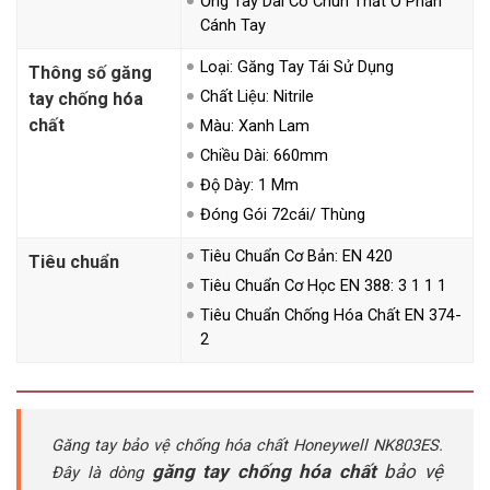
Ống Tay Dài Có Chun Thắt Ở Phần
Cánh Tay
Loại: Găng Tay Tái Sử Dụng
Thông số găng
Chất Liệu: Nitrile
tay chống hóa
chất
Màu: Xanh Lam
Chiều Dài: 660mm
Độ Dày: 1 Mm
Đóng Gói 72cái/ Thùng
Tiêu Chuẩn Cơ Bản: EN 420
Tiêu chuẩn
Tiêu Chuẩn Cơ Học EN 388: 3 1 1 1
Tiêu Chuẩn Chống Hóa Chất EN 374-
2
Găng tay bảo vệ chống hóa chất Honeywell NK803ES.
găng tay chống hóa chất
bảo vệ
Đây là dòng