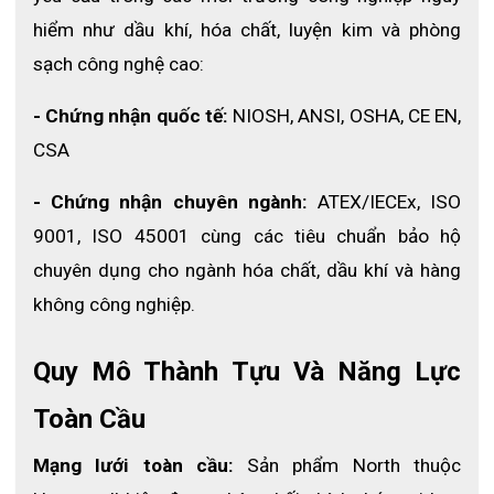
hiểm như dầu khí, hóa chất, luyện kim và phòng 
sạch công nghệ cao:
- Chứng nhận quốc tế:
 NIOSH, ANSI, OSHA, CE EN, 
CSA
Găng tay
chống hoá chất
NK803ES được làm từ 100% chất
- Chứng nhận chuyên ngành:
 ATEX/IECEx, ISO 
liệu Nitrile an toàn với da tay, không chứa protein gây dị ứng và
có tính năng chống tốt với hầu hết các chất hóa chất, dung môi
9001, ISO 45001 cùng các tiêu chuẩn bảo hộ 
đặc biệt khắc nghiệt
chuyên dụng cho ngành hóa chất, dầu khí và hàng 
Găng tay Nitrile vô cùnng bền chắc với khả năng chống đâm
không công nghiệp. 
xuyên cao hơn tất cả các loại găng tay khác. Độ bền co dãn
thường cao hơn 3000 psi. Về mặt cơ học, Nitrile có độ co dãn
cũng khá tốt với giới hạn kéo dài thường là 500% hoặc cao hơn.
Quy Mô Thành Tựu Và Năng Lực 
Mức độ co dãn vừa phải tăng khả năng thích ứng với kiểu dáng
Toàn Cầu
đôi tay của người sử dụng. Về khả năng chống thủng, đây là một
trong những điểm mạnh của Nitrile. Chống thủng của Nitrile là
tính năng vượt trội so với các loại găng tay khác.
Mạng lưới toàn cầu:
 Sản phẩm North thuộc 