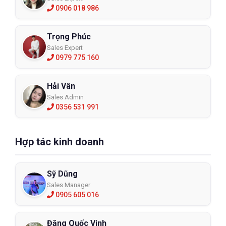
0906 018 986
Trọng Phúc
Sales Expert
0979 775 160
Hải Vân
Sales Admin
0356 531 991
Hợp tác kinh doanh
Sỹ Dũng
Sales Manager
0905 605 016
Đặng Quốc Vinh