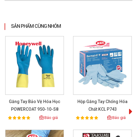
SẢN PHẨM CÙNG NHÓM
Găng Tay Bảo Vệ Hóa Học
Hộp Găng Tay Chống Hóa
POWERCOAT 950-10-S8
Chất KCL P743
Báo giá
Báo giá
100%
100%
Rating:
Rating: