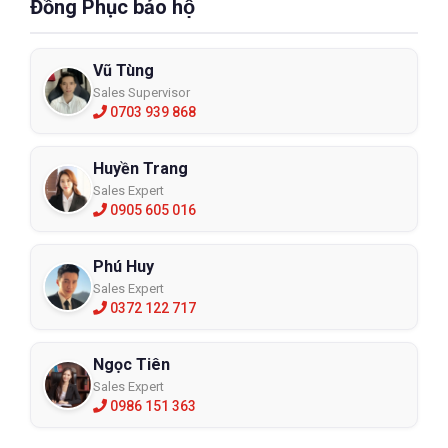
Đồng Phục bảo hộ
Vũ Tùng
Sales Supervisor
0703 939 868
Huyền Trang
Sales Expert
0905 605 016
Phú Huy
Sales Expert
0372 122 717
Ngọc Tiên
Sales Expert
0986 151 363