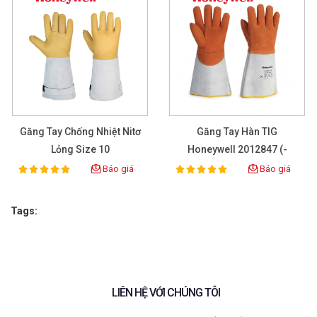
✔ Chất liệu aramid bền bỉ, chống cháy
✔ Lót cotton thoải mái khi đeo
✔ Đạt chuẩn EN yên tâm sử dụng
Găng Tay Chống Nhiệt Nitơ
Găng Tay Hàn TIG
Ố
Lỏng Size 10
Honeywell 2012847 (-
170°C -> 300°C)
Báo giá
Báo giá
100%
100%
Rating:
Rating:
Tags:
LIÊN HỆ VỚI CHÚNG TÔI