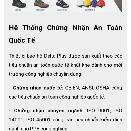
Chất liệu: 
Bên ngoài 100% vải aramid, bên trong 100% 
cotton
Kích thước: 
Chiều dài 36 cm, Chiều rộng 16 cm
Hệ Thống Chứng Nhận An Toàn 
Khả năng chịu nhiệt: 
Quốc Tế
Lên đến 250°C trong 1 phút, 
Thiết bị bảo hộ Delta Plus được sản xuất theo các 
Lên đến 500°C trong 30 giây
tiêu chuẩn an toàn quốc tế khắt khe dành cho môi 
Tiêu chuẩn:
EN388, EN407
trường công nghiệp chuyên dụng:
Chống nhiệt tiếp xúc, bức xạ, đối lưu cấp độ 4
- Chứng nhận quốc tế:
 CE EN, ANSI, OSHA cùng 
các tiêu chuẩn an toàn công nghiệp quốc tế.
- Chứng nhận chuyên ngành
: ISO 9001, ISO 
14001, ISO 45001 cùng các tiêu chuẩn kiểm định 
dành cho PPE công nghiệp.