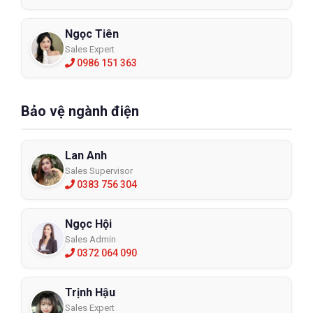
Ngọc Tiên
Sales Expert
0986 151 363
Bảo vệ ngành điện
Lan Anh
Sales Supervisor
0383 756 304
Ngọc Hội
Sales Admin
0372 064 090
Trịnh Hậu
Sales Expert