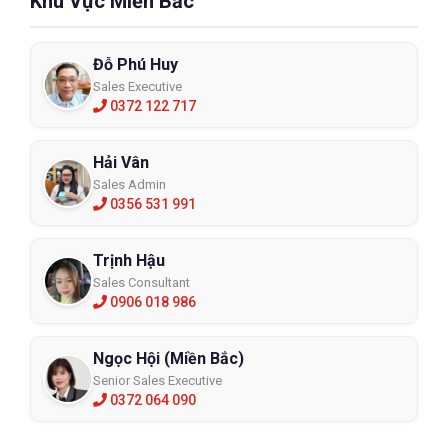
Khu Vực Miền Bắc
Đỗ Phú Huy
Sales Executive
0372 122 717
Hải Vân
Sales Admin
0356 531 991
Trịnh Hậu
Sales Consultant
Găng tay chịu nhiệt sợi Carbon Fiber
0906 018 986
(500°C) màu xanh lá
ABG-5T-34
Ngọc Hội (Miền Bắc)
Senior Sales Executive
XEM CHI TIẾT
0372 064 090