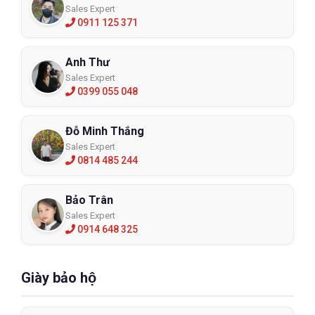
Sales Expert
0911 125 371
Anh Thư
Sales Expert
0399 055 048
Đỗ Minh Thắng
Sales Expert
0814 485 244
Bảo Trân
Sales Expert
0914 648 325
Giày bảo hộ