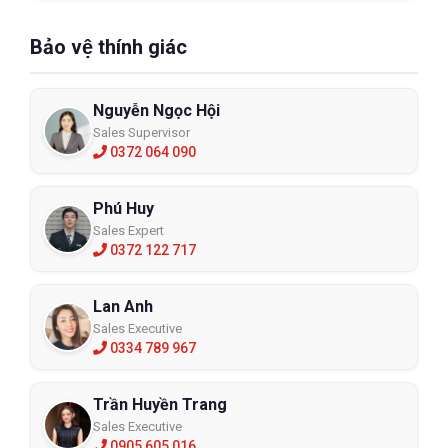
Bảo vệ thính giác
Nguyễn Ngọc Hội
Sales Supervisor
0372 064 090
Phú Huy
Sales Expert
0372 122 717
Lan Anh
Sales Executive
0334 789 967
Trần Huyền Trang
Sales Executive
0905 605 016