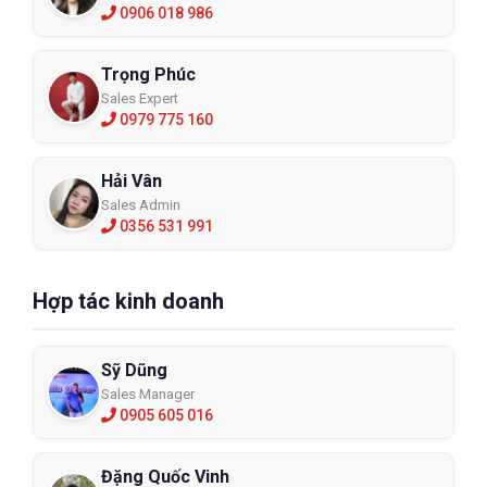
0906 018 986
Trọng Phúc
Sales Expert
0979 775 160
Hải Vân
Sales Admin
0356 531 991
Hợp tác kinh doanh
Sỹ Dũng
Sales Manager
0905 605 016
Đặng Quốc Vinh