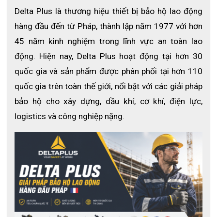
Găng tay chịu nhiệt TERK 500 XTREM Delta Plus
Delta Plus là thương hiệu thiết bị bảo hộ lao động 
hàng đầu đến từ Pháp, thành lập năm 1977 với hơn 
1. Giới thiệu găng tay chịu nhiệt TERK 
45 năm kinh nghiệm trong lĩnh vực an toàn lao 
500 XTREM Delta Plus
động. Hiện nay, Delta Plus hoạt động tại hơn 30 
Găng tay TERK 500 XTREM thuộc thương hiệu Delta 
quốc gia và sản phẩm được phân phối tại hơn 110 
Plus, được thiết kế chuyên dụng cho môi trường nhiệt 
quốc gia trên toàn thế giới, nổi bật với các giải pháp 
độ cao và công việc có nguy cơ cắt, đâm thủng.
bảo hộ cho xây dựng, dầu khí, cơ khí, điện lực, 
Sản phẩm sử dụng vải aramid cao cấp bên ngoài kết 
logistics và công nghiệp nặng.
hợp lớp cotton bên trong, mang lại khả năng chịu nhiệt 
tốt và cảm giác thoải mái khi sử dụng.
2. Thông số kỹ thuật
- Thương hiệu:
 Delta Plus
- Mã sản phẩm:
 500XTREM
- Xuất xứ:
 Trung Quốc