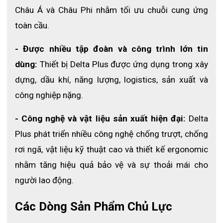
phù hợp môi trường nhiệt độ cao.
Châu Á và Châu Phi nhằm tối ưu chuỗi cung ứng 
toàn cầu.
3.2 Chống cắt vượt trội an toàn khi thao tác
- Được nhiều tập đoàn và công trình lớn tin 
Đạt cấp độ E theo tiêu chuẩn EN388, giúp bảo vệ tay 
khỏi vật sắc nhọn.
dùng: 
Thiết bị Delta Plus được ứng dụng trong xây 
dựng, dầu khí, năng lượng, logistics, sản xuất và 
3.3 Chất liệu aramid cao cấp bền và chống 
cháy
công nghiệp nặng.
Tăng khả năng chịu nhiệt và độ bền trong môi trường 
- Công nghệ và vật liệu sản xuất hiện đại:
 Delta 
khắc nghiệt.
Plus phát triển nhiều công nghệ chống trượt, chống 
3.4 Lớp lót cotton thoải mái khi sử dụng
rơi ngã, vật liệu kỹ thuật cao và thiết kế ergonomic 
nhằm tăng hiệu quả bảo vệ và sự thoải mái cho 
Giúp thấm hút mồ hôi và tạo cảm giác dễ chịu khi làm 
việc lâu dài.
người lao động.
3.5 Thiết kế dài 36cm bảo vệ toàn bộ bàn tay 
Các Dòng Sản Phẩm Chủ Lực
và cổ tay