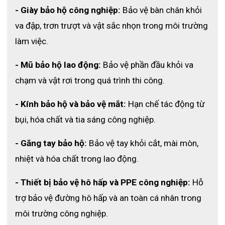
Giúp hạn chế tiếp xúc với nhiệt và tia lửa.
- Giày bảo hộ công nghiệp:
 Bảo vệ bàn chân khỏi 
va đập, trơn trượt và vật sắc nhọn trong môi trường 
3.6 Đạt tiêu chuẩn châu Âu đảm bảo chất 
làm việc.
lượng
Đáp ứng các tiêu chuẩn EN về chống cắt và chống nhiệt.
- Mũ bảo hộ lao động:
 Bảo vệ phần đầu khỏi va 
chạm và vật rơi trong quá trình thi công.
3.7 Ứng dụng đa dạng nhiều ngành nghề
- Kính bảo hộ và bảo vệ mắt:
 Hạn chế tác động từ 
Phù hợp cho công việc nhiệt độ cao và môi trường nguy 
hiểm.
bụi, hóa chất và tia sáng công nghiệp.
- Găng tay bảo hộ:
 Bảo vệ tay khỏi cắt, mài mòn, 
nhiệt và hóa chất trong lao động.
- Thiết bị bảo vệ hô hấp và PPE công nghiệp:
 Hỗ 
trợ bảo vệ đường hô hấp và an toàn cá nhân trong 
môi trường công nghiệp.