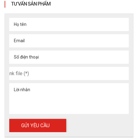
TƯ VẤN SẢN PHẨM
- Công nghiệp nặng
- Sản xuất cơ khí
Họ tên
4.2 Môi trường phù hợp
Email
- Lò nung, lò đúc
- Khu vực nhiệt độ cao
Số điện thoại
- Môi trường có tia lửa, vật sắc nhọn
Lời nhắn