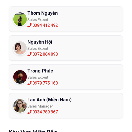
Thơm Nguyễn
Sales Expert
0384 412 492
Nguyễn Hội
Sales Expert
Găng tay chịu nhiệt 300 độ Vian
0372 064 090
V30036
VA-V30036
Trọng Phúc
Sales Expert
XEM CHI TIẾT
0979 775 160
Lan Anh (Miền Nam)
Sales Manager
0334 789 967