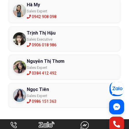
Hà My
Sales Expert
0942 908 098
Trịnh Thị Hậu
Sales Executive
0906 018 986
Nguyễn Thị Thơm
Sales Expert
0384 412 492
Ngọc Tiên
Sales Expert
0986 151 363