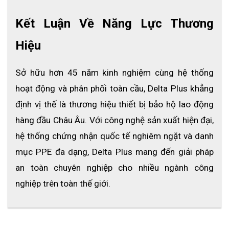
Kết Luận Về Năng Lực Thương 
Hiệu
Sở hữu hơn 45 năm kinh nghiệm cùng hệ thống 
hoạt động và phân phối toàn cầu, Delta Plus khẳng 
định vị thế là thương hiệu thiết bị bảo hộ lao động 
hàng đầu Châu Âu. Với công nghệ sản xuất hiện đại, 
Găng tay chịu nhiệt TERK 500 XTREM Delta Plus
hệ thống chứng nhận quốc tế nghiêm ngặt và danh 
mục PPE đa dạng, Delta Plus mang đến giải pháp 
4. Ứng dụng
an toàn chuyên nghiệp cho nhiều ngành công 
4.1 Lĩnh vực sử dụng
nghiệp trên toàn thế giới.
- Luyện kim, đúc kim loại
- Gia công nhiệt, hàn cắt