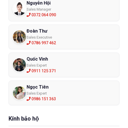
Nguyễn Hội
Sales Manager
0372 064 090
Đoàn Thư
Sales Executive
0786 997 462
Quốc Vinh
Sales Expert
0911 125 371
Ngọc Tiên
Sales Expert
0986 151 363
Kính bảo hộ