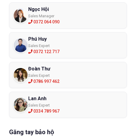
Ngọc Hội
Sales Manager
0372 064 090
Phú Huy
Sales Expert
0372 122 717
Đoàn Thư
Sales Expert
0786 997 462
Lan Anh
Sales Expert
0334 789 967
Găng tay bảo hộ