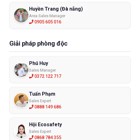
Hệ thống chi nhánh:
 Xem tại đây
Huyền Trang (Đà nẵng)
Hotline: 098 333 0380
Area Sales Manager
0905 605 016
Email: 
Admin@eco3d.vn
Fanpage:
 https://www.facebook.com/BHLD.ECO3D/
Giải pháp phòng độc
Phú Huy
Sales Manager
0372 122 717
Tuấn Phạm
Sales Expert
0888 149 686
Hội Ecosafety
Sales Expert
0868 784 355