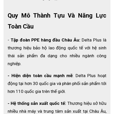
Quy Mô Thành Tựu Và Năng Lực 
Toàn Cầu
-
 Tập đoàn PPE hàng đầu Châu Âu: 
Delta Plus là 
thương hiệu bảo hộ lao động quốc tế với hệ sinh 
thái sản phẩm đa dạng cho nhiều ngành công 
nghiệp.
- Hiện diện toàn cầu mạnh mẽ
: Delta Plus hoạt 
Găng tay chịu nhiệt TERK 500 XTREM Delta Plus
động tại hơn 30 quốc gia và phân phối sản phẩm tới 
3. Ưu điểm nổi bật
hơn 110 quốc gia trên thế giới.
3.1 Chịu nhiệt cao bảo vệ tay an toàn
- Hệ thống sản xuất quốc tế:
 Thương hiệu sở hữu 
nhiều nhà máy và trung tâm sản xuất tại Châu Âu, 
Có thể chịu nhiệt lên đến 500°C trong thời gian ngắn, 