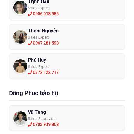
Trịnh Hậu
Sales Expert
0906 018 986
Thơm Nguyễn
Sales Expert
0967 281 590
Phú Huy
Sales Expert
0372 122 717
Đồng Phục bảo hộ
Vũ Tùng
Sales Supervisor
0703 939 868