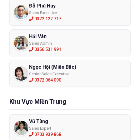
Đỗ Phú Huy
Sales Executive
0372 122 717
Hải Vân
Sales Admin
0356 531 991
Ngọc Hội (Miền Bắc)
Senior Sales Executive
0372 064 090
Khu Vực Miền Trung
Vũ Tùng
Sales Expert
0703 939 868