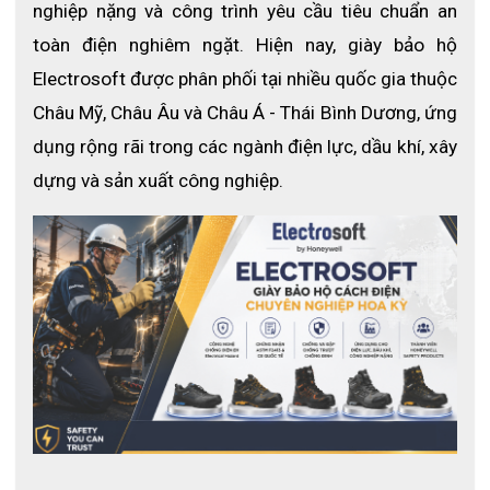
nghiệp nặng và công trình yêu cầu tiêu chuẩn an 
điện xoay chiều tối đa 40KV.
toàn điện nghiêm ngặt. Hiện nay, giày bảo hộ 
Thuộc phân khúc Class 00 tuân thủ các thông số kỹ
thuật của tiêu chuẩn Châu Âu EN 60903: 2003 và
Electrosoft được phân phối tại nhiều quốc gia thuộc 
IEC 60903: 2002.
Châu Mỹ, Châu Âu và Châu Á - Thái Bình Dương, ứng 
Ngoài khả năng chống rủi ro về điện, người ta còn
dụng rộng rãi trong các ngành điện lực, dầu khí, xây 
chú trọng an toàn cho người lao động về các
dựng và sản xuất công nghiệp.
phương diện bảo hộ khác như khả năng chống chịu
lực cơ học, hóa chất, khả năng chịu nhiệt
Không giống như các dòng cách điện Latex khác,
bên trong của găng tay 2091942 là màu đen
Cổ tay cuộn
Bảo quản găng tay cách điện
Găng tay được sử dụng thường xuyên nên được
kiểm tra trong chu kì khoản 6 tháng 1 lần
Găng tay ít sử dụng đôi khi nên kiểm tra 12 tháng 1
lần hoặc kiểm tra sau trước khi sử dụng