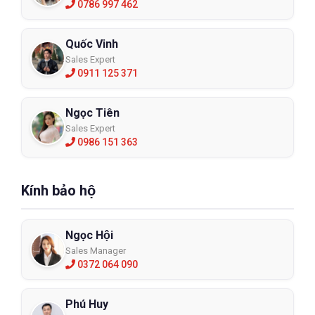
0786 997 462
Quốc Vinh
Sales Expert
0911 125 371
Ngọc Tiên
Sales Expert
0986 151 363
Kính bảo hộ
Ngọc Hội
Sales Manager
0372 064 090
Phú Huy