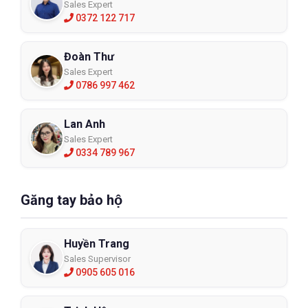
Sales Expert
0372 122 717
Đoàn Thư
Sales Expert
0786 997 462
Lan Anh
Sales Expert
0334 789 967
Găng tay bảo hộ
Huyền Trang
Sales Supervisor
0905 605 016