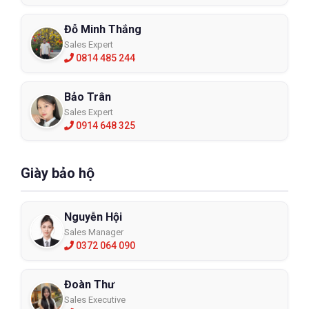
Đỗ Minh Thắng
Sales Expert
0814 485 244
Bảo Trân
Sales Expert
0914 648 325
Giày bảo hộ
Nguyễn Hội
Sales Manager
0372 064 090
Đoàn Thư
Sales Executive