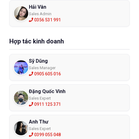
Hải Vân
Sales Admin
0356 531 991
Hợp tác kinh doanh
Sỹ Dũng
Sales Manager
0905 605 016
Đặng Quốc Vinh
Sales Expert
0911 125 371
Anh Thư
Sales Expert
0399 055 048