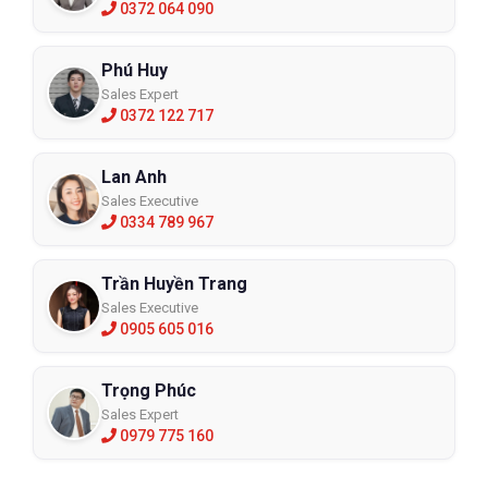
0372 064 090
Phú Huy
Sales Expert
0372 122 717
Lan Anh
Sales Executive
0334 789 967
Trần Huyền Trang
Sales Executive
0905 605 016
Trọng Phúc
Sales Expert
0979 775 160