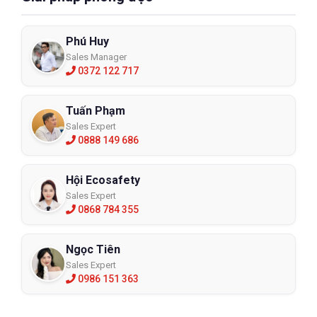
Phú Huy
Sales Manager
0372 122 717
Tuấn Phạm
Sales Expert
0888 149 686
Hội Ecosafety
Sales Expert
0868 784 355
Ngọc Tiên
Sales Expert
0986 151 363