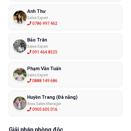
Anh Thư
Sales Expert
0786 997 462
Bảo Trân
Sales Expert
091 464 8325
Phạm Văn Tuấn
Sales Expert
0888 149 686
Huyền Trang (Đà nẵng)
Area Sales Manager
0905 605 016
Giải pháp phòng độc