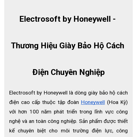
Electrosoft by Honeywell - 
Thương Hiệu Giày Bảo Hộ Cách 
Điện Chuyên Nghiệp
Electrosoft by Honeywell là dòng giày bảo hộ cách 
điện cao cấp thuộc tập đoàn
Honeywell
 (Hoa Kỳ) 
Găng tay cao su thiên nhiên Latex có màu be bên
với hơn 100 năm phát triển trong lĩnh vực công 
ngoài mang lại tính cách điện tối ưu.
nghệ và an toàn công nghiệp. Sản phẩm được thiết 
Độ dày khoảng 3,6 mm thì găng tay cao su cách
kế chuyên biệt cho môi trường điện lực, công 
điện 2091942 ELECTROSOFT có thể cách dòng