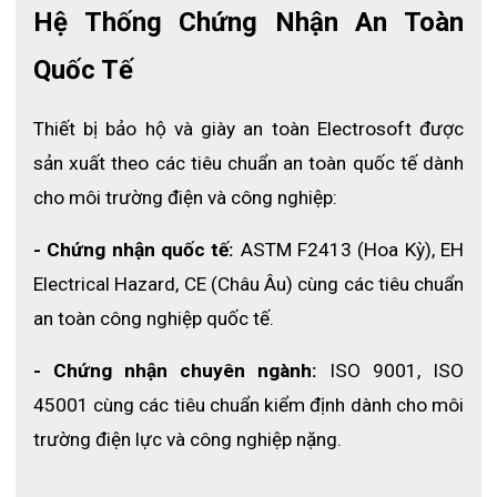
Hệ Thống Chứng Nhận An Toàn 
Găng tay được giữ trong kho nên được kiểm tra lại
trong khoảng thời gian không quá 12 tháng.
Quốc Tế
Không thu gọn hoặc gấp.
Không tiếp xúc với các nguồn nhiệt (ánh sáng mặt
Thiết bị bảo hộ và giày an toàn Electrosoft được 
trời, tản nhiệt, ánh sáng nhân tạo).
sản xuất theo các tiêu chuẩn an toàn quốc tế dành 
Bảo quản trong khoảng từ 10 ° C đến 21 ° C.
Thận trọng : Không tiếp xúc với dung môi hoặc hóa
cho môi trường điện và công nghiệp:
chất có thể gây hư hỏng. Không sử dụng găng tay
khi ẩm ướt.
- Chứng nhận quốc tế: 
ASTM F2413 (Hoa Kỳ), EH 
Làm sạch : sử dụng nước và xà phòng. Làm khô
Electrical Hazard, CE (Châu Âu) cùng các tiêu chuẩn 
dưới 65 ° C với độ ẩm môi trường.
an toàn công nghiệp quốc tế.
.
- Chứng nhận chuyên ngành:
 ISO 9001, ISO 
45001 cùng các tiêu chuẩn kiểm định dành cho môi 
trường điện lực và công nghiệp nặng.