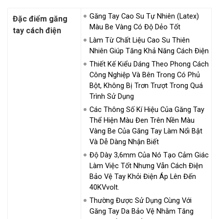
Găng Tay Cao Su Tự Nhiên (latex)
Đặc điểm găng
Màu Be Vàng Có Độ Dẻo Tốt
tay cách điện
Làm Từ Chất Liệu Cao Su Thiên
Nhiên Giúp Tăng Khả Năng Cách Điện
Thiết Kế Kiểu Dáng Theo Phong Cách
Công Nghiệp Và Bên Trong Có Phủ
Bột, Không Bị Trơn Trượt Trong Quá
Trình Sử Dụng
Các Thông Số Kí Hiệu Của Găng Tay
Thể Hiện Màu Đen Trên Nền Màu
Vàng Be Của Găng Tay Làm Nổi Bật
Và Dễ Dàng Nhận Biết
Độ Dày 3,6mm Của Nó Tạo Cảm Giác
Làm Việc Tốt Nhưng Vẫn Cách Điện
Bảo Vệ Tay Khỏi Điện Áp Lên Đến
40KVvolt.
Thường Được Sử Dụng Cùng Với
Găng Tay Da Bảo Vệ Nhằm Tăng