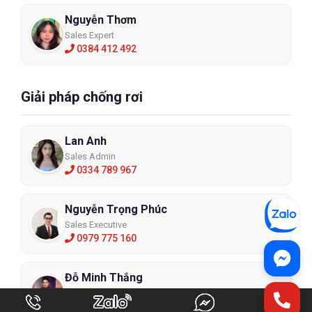
Nguyễn Thơm
Sales Expert
0384 412 492
Giải pháp chống rơi
Lan Anh
Sales Admin
0334 789 967
Nguyễn Trọng Phúc
Sales Executive
0979 775 160
Đỗ Minh Thắng
Sales Expert
0384 540 090