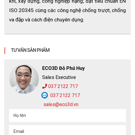
khí, xây dựng, công nghiệp nặng; đạt tiêu chuẩn EN 
ISO 20345 cùng các công nghệ chống trượt, chống 
va đập và cách điện chuyên dụng.
TƯ VẤN SẢN PHẨM
ECO3D Đỗ Phú Huy
Sales Executive
037 2122 717
037 2122 717
sales@eco3d.vn
Họ tên
Email