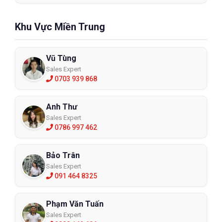
Khu Vực Miền Trung
Vũ Tùng
Sales Expert
0703 939 868
Quần áo bảo hộ chống hóa chất Mutex
Anh Thư
Light +
Sales Expert
0786 997 462
4500501
Bảo Trân
XEM CHI TIẾT
Sales Expert
091 464 8325
Phạm Văn Tuấn
Sales Expert