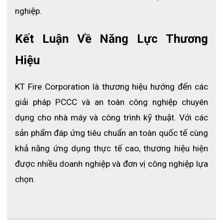
nghiệp.
Các vật tư thấm hút chuyên dụng giúp thấm nhanh dầu, 
dung môi và hóa chất, hạn chế lan rộng và giảm nguy cơ 
Kết Luận Về Năng Lực Thương 
ô nhiễm.
Hiệu
3.2 Trang bị đầy đủ dụng cụ bảo hộ
Bộ kit đi kèm kính bảo hộ, găng tay, khẩu trang KN95 và 
KT Fire Corporation là thương hiệu hướng đến các 
quần áo chống hóa chất, giúp bảo vệ người xử lý khỏi 
tiếp xúc trực tiếp với chất nguy hại.
giải pháp PCCC và an toàn công nghiệp chuyên 
dụng cho nhà máy và công trình kỹ thuật. Với các 
sản phẩm đáp ứng tiêu chuẩn an toàn quốc tế cùng 
khả năng ứng dụng thực tế cao, thương hiệu hiện 
được nhiều doanh nghiệp và đơn vị công nghiệp lựa 
chọn.