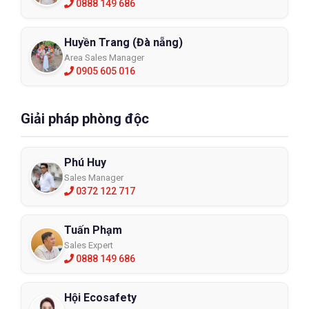
0888 149 686
Huyền Trang (Đà nẵng)
Area Sales Manager
0905 605 016
Giải pháp phòng độc
Phú Huy
Sales Manager
0372 122 717
Găng tay bảo hộ chống hóa chất Nitrile
Tuấn Phạm
30cm EXCIA CT008
Sales Expert
0888 149 686
CT008
XEM CHI TIẾT
Hội Ecosafety