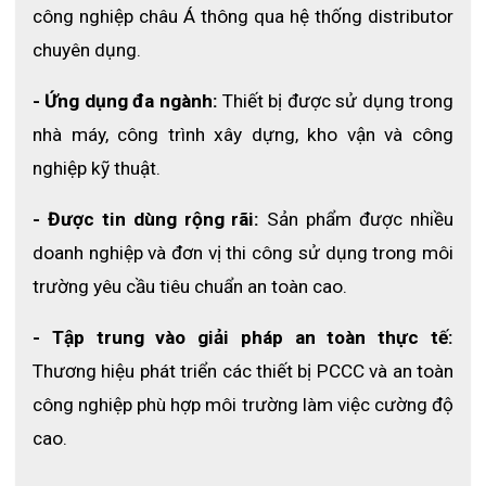
công nghiệp châu Á thông qua hệ thống distributor 
chuyên dụng.
- Ứng dụng đa ngành: 
Thiết bị được sử dụng trong 
nhà máy, công trình xây dựng, kho vận và công 
Bộ ứng cứu tràn hóa chất CSK-120L
nghiệp kỹ thuật.
2.2 Thành phần bộ kit
- Được tin dùng rộng rãi:
 Sản phẩm được nhiều 
Bảng thành phần của bộ kit
doanh nghiệp và đơn vị thi công sử dụng trong môi 
STT
Tên
Số lượng 
trường yêu cầu tiêu chuẩn an toàn cao.
25 tấm
1
Tấm thấm dầu: 
- Tập trung vào giải pháp an toàn thực tế: 
25 tấm
2
Tấm thấm đa năng: 
Thương hiệu phát triển các thiết bị PCCC và an toàn 
2 cái
công nghiệp phù hợp môi trường làm việc cường độ 
3
Phao thấm hóa chất: 
cao.
2 cái
4
Bông gối thấm hóa chất: 
Chổi quét + xẻng hót chất thải 
1 bộ