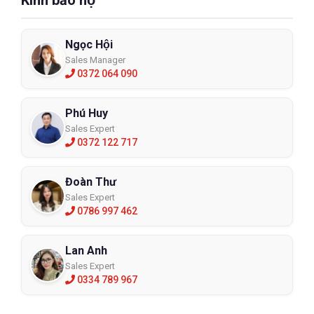
Ngọc Hội
Sales Manager
0372 064 090
Phú Huy
Sales Expert
0372 122 717
Đoàn Thư
Sales Expert
0786 997 462
Lan Anh
Sales Expert
0334 789 967