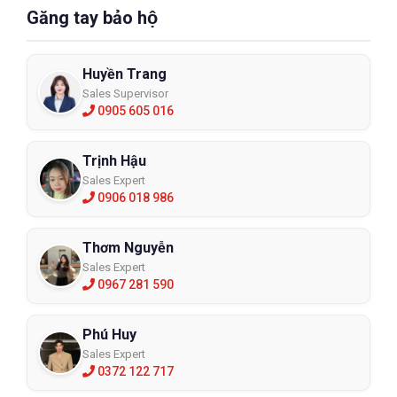
Găng tay bảo hộ
Huyền Trang
Sales Supervisor
0905 605 016
Trịnh Hậu
Sales Expert
0906 018 986
Thơm Nguyễn
Sales Expert
0967 281 590
Phú Huy
Sales Expert
0372 122 717