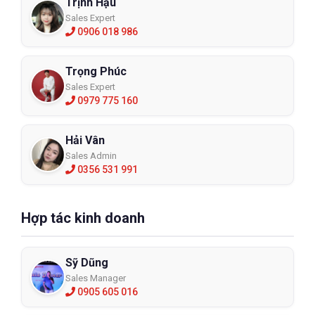
Trịnh Hậu
📞 Liên hệ ngay để đặt hàng:
Sales Expert
0906 018 986
🌍 Website:
https://eco3d.vn
📌 Hệ thống chi nhánh:
 Xem tại đây
Trọng Phúc
Sales Expert
📞 Hotline: 098 333 0380
0979 775 160
📧 Email: 
Admin@eco3d.vn
Hải Vân
💼 Fanpage:
 https://www.facebook.com/BHLD.ECO3D/
Sales Admin
0356 531 991
Hợp tác kinh doanh
Sỹ Dũng
Sales Manager
0905 605 016