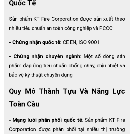
Quốc Tế
- Mã hàng: CSK-120L
- Thương hiệu: KT Fire
Sản phẩm KT Fire Corporation được sản xuất theo 
- Xuất xứ: Việt Nam
nhiều tiêu chuẩn an toàn công nghiệp và PCCC:
- Đơn vị tính: bộ
- Chứng nhận quốc tế:
 CE EN, ISO 9001
- Chứng nhận chuyên ngành:
 Một số dòng sản 
phẩm đáp ứng tiêu chuẩn chống cháy, chịu nhiệt và 
bảo vệ kỹ thuật chuyên dụng 
Quy Mô Thành Tựu Và Năng Lực 
Toàn Cầu
- Mạng lưới phân phối quốc tế
: Sản phẩm KT Fire 
Corporation được phân phối tại nhiều thị trường 