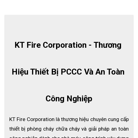
KT Fire Corporation - Thương 
Hiệu Thiết Bị PCCC Và An Toàn 
Công Nghiệp
KT Fire Corporation là thương hiệu chuyên cung cấp 
Bộ ứng cứu tràn hóa chất CSK-120L
thiết bị phòng cháy chữa cháy và giải pháp an toàn 
1. Giới thiệu về bộ ứng cứu tràn hóa 