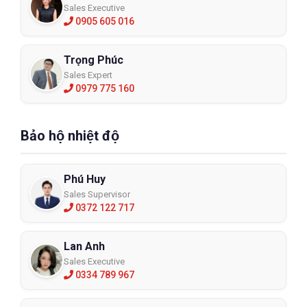
Sales Executive
0905 605 016
Trọng Phúc
Sales Expert
0979 775 160
Bảo hộ nhiệt độ
Phú Huy
Sales Supervisor
0372 122 717
Lan Anh
Sales Executive
0334 789 967