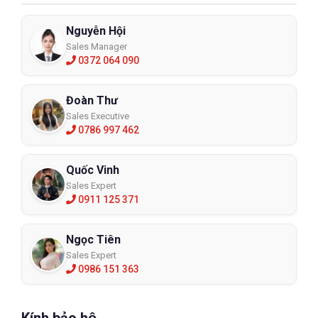
Nguyễn Hội
Sales Manager
0372 064 090
Đoàn Thư
Sales Executive
0786 997 462
Quốc Vinh
Sales Expert
0911 125 371
Ngọc Tiên
Sales Expert
0986 151 363
Kính bảo hộ