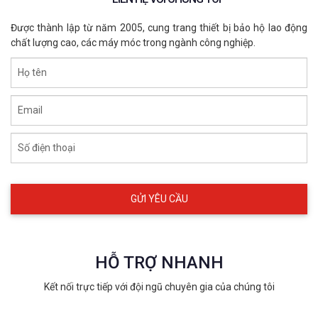
- Đơn vị xử lý môi trường và vệ sinh công nghiệp
Được thành lập từ năm 2005, cung trang thiết bị bảo hộ lao động
chất lượng cao, các máy móc trong ngành công nghiệp.
4.2 Tình huống ứng dụng
Họ tên
- Xử lý tràn dầu, hóa chất, dung môi
- Thu gom chất lỏng nguy hại bị rò rỉ
Email
- Ứng cứu sự cố khẩn cấp trong sản xuất
Số điện thoại
- Kiểm soát ô nhiễm do hóa chất phát tán
HỖ TRỢ NHANH
Kết nối trực tiếp với đội ngũ chuyên gia của chúng tôi