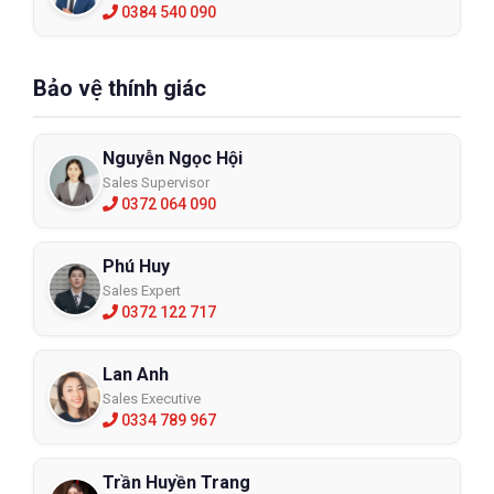
0384 540 090
Bảo vệ thính giác
Nguyễn Ngọc Hội
Sales Supervisor
0372 064 090
Phú Huy
Sales Expert
0372 122 717
Lan Anh
Sales Executive
0334 789 967
Trần Huyền Trang