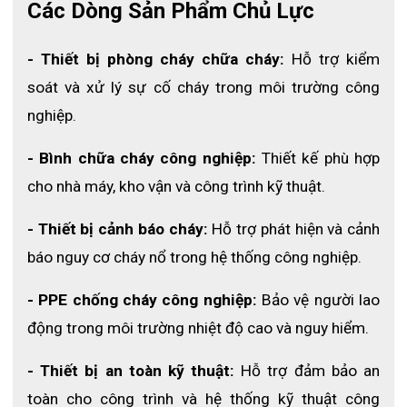
Các Dòng Sản Phẩm Chủ Lực
5
PVC: 
4 cái
6
Kính bảo hộ: 
- Thiết bị phòng cháy chữa cháy:
 Hỗ trợ kiểm 
4 cái
7
Găng tay bảo hộ: 
soát và xử lý sự cố cháy trong môi trường công 
4 cái
8
Khẩu trang bảo hộ KN95: 
nghiệp.
4 bộ
9
Quần áo chống hóa chất:
- Bình chữa cháy công nghiệp:
 Thiết kế phù hợp 
1 cuộn
10
Túi đựng chất thải:
cho nhà máy, kho vận và công trình kỹ thuật.
1 tờ
11
Thẻ hướng dẫn sử dụng: 
- Thiết bị cảnh báo cháy:
 Hỗ trợ phát hiện và cảnh 
1 chiếc
12
Tem dán trên thùng chứa: 
báo nguy cơ cháy nổ trong hệ thống công nghiệp.
Thùng chứa có bánh xe và nắp 
1 chiếc
13
đậy: 
- PPE chống cháy công nghiệp:
 Bảo vệ người lao 
động trong môi trường nhiệt độ cao và nguy hiểm.
3. Ưu điểm nổi bật của bộ ứng cứu 
tràn hóa chất CSK-120L
- Thiết bị an toàn kỹ thuật:
 Hỗ trợ đảm bảo an 
toàn cho công trình và hệ thống kỹ thuật công 
3.1 Xử lý nhanh sự cố tràn hóa chất