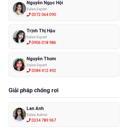
Nguyễn Ngọc Hội
Sales Expert
0372 064 090
Trịnh Thị Hậu
Sales Expert
0906 018 986
Nguyễn Thơm
Sales Expert
0384 412 492
Giải pháp chống rơi
Lan Anh
Sales Admin
0334 789 967