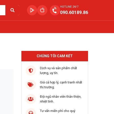
HOTLINE 24/7
090.60189.86
CHÚNG TÔI CAM KẾT
Dịch vụ và sản phẩm chất
lượng, uy tín.
Giá cả hợp lý, cạnh tranh nhất
thị trường.
Đội ngũ nhân viên thân thiện,
nhiệt tình.
Tư vấn miễn phí cho quý