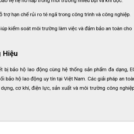
gàng và dễ dàng mang theo
 khi cần sử dụng.
 bảo vệ hệ hô hấp trong môi trường nhiều bụi và khí độc.
ỗ trợ hạn chế rủi ro té ngã trong công trình và công nghiệp.
ấu kiểm tra
, đảm bảo nguồn gốc và chất lượng.
iúp kiểm soát môi trường làm việc và đảm bảo an toàn cho 
 Hiệu
hiết bị bảo hộ lao động cùng hệ thống sản phẩm đa dạng, E
ối bảo hộ lao động uy tín tại Việt Nam. Các giải pháp an toà
ng, cơ khí, điện lực, sản xuất và môi trường công nghiệp 