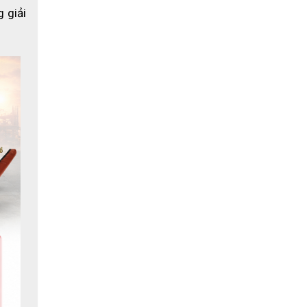
giải 
hằm xử 
phù hợp 