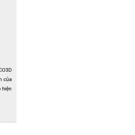
CO3D 
n của 
hiện 