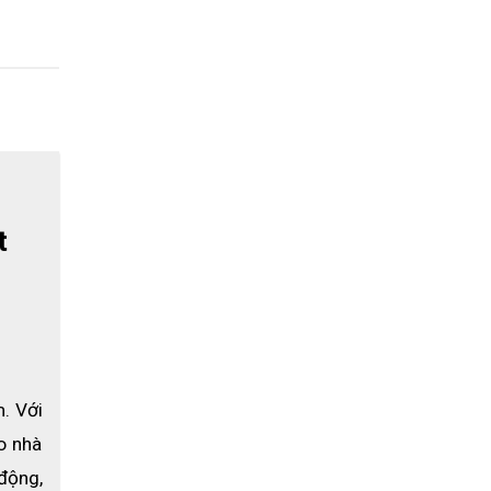
 
. Với 
 nhà 
động, 