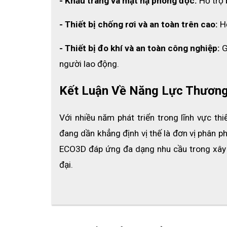
Túi đựng chắc chắn giúp 
sắp xếp vật tư gọn 
- Khẩu trang và mặt nạ phòng độc:
 Hỗ trợ
2.5 Có giấy xuất xưởng
- Thiết bị chống rơi và an toàn trên cao: 
H
Sản phẩm đi kèm 
giấy xuất xưởng có đóng d
- Thiết bị đo khí và an toàn công nghiệp: 
G
người lao động.
Kết Luận Về Năng Lực Thương
Với nhiều năm phát triển trong lĩnh vực t
đang dần khẳng định vị thế là đơn vị phân ph
ECO3D đáp ứng đa dạng nhu cầu trong xây dự
đại.