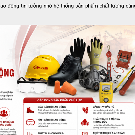
ao động tin tưởng nhờ hệ thống sản phẩm chất lượng cùng 
ộ sơ cứu loại B cỡ lớn
việc trang bị 
bộ sơ cứu đạt chuẩn
 là yêu cầu quan trọng n
c, chảy máu, bỏng nhẹ hoặc chấn thương nhỏ.
h thước tiêu chuẩn và đầy đủ vật tư y tế cần thiết. Sản phẩm 
rình xây dựng hoặc văn phòng có nhiều nhân viên
.
 loại B
 giúp xử lý nhanh các tình huống chấn thương ban đầu.