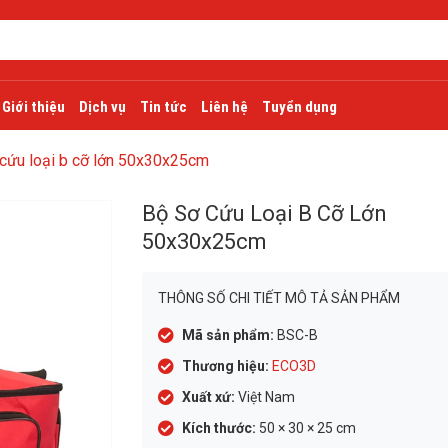
Giới thiệu
Dịch vụ
Tin tức
Liên hệ
Tuyển dụng
cứu loại b cỡ lớn 50x30x25cm
Bộ Sơ Cứu Loại B Cỡ Lớn
50x30x25cm
THÔNG SỐ CHI TIẾT MÔ TẢ SẢN PHẨM
Mã sản phẩm:
BSC-B
Thương hiệu:
ECO3D
Xuất xứ:
Việt Nam
Kích thước:
50 × 30 × 25 cm