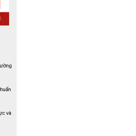
sở sản 
ường 
huẩn 
ực và 