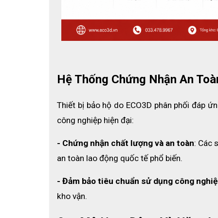
2.2 Kích thước tiêu chuẩn theo quy đị
Sản phẩm có kích thước 
50x30x25 cm
, đáp
xuất.
Hệ Thống Chứng Nhận An Toà
Thiết bị bảo hộ do ECO3D phân phối đáp ứng
công nghiệp hiện đại:
- Chứng nhận chất lượng và an toàn
: Các 
an toàn lao động quốc tế phổ biến.
- Đảm bảo tiêu chuẩn sử dụng công nghiệ
kho vận.