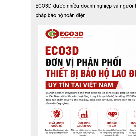
ECO3D được nhiều doanh nghiệp và người l
pháp bảo hộ toàn diện.
B
1. Giới thiệu bộ sơ cứu loại B
Trong môi trường làm việc có nhiều lao động, 
lý kịp thời các tai nạn lao động như trầy xướ
Bộ sơ cứu 
loại B cỡ lớn
 được thiết kế với kíc
trang bị tại 
doanh nghiệp, nhà xưởng, công t
2. Ưu điểm nổi bật của bộ sơ cứu
2.1 Trang bị đầy đủ vật tư y tế cơ bản
Bộ sơ cứu bao gồm 
27 vật tư y tế cần thiết
,