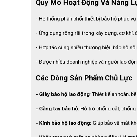
Quy Mô Hoạt Động Và Năng L
- Hệ thống phân phối thiết bị bảo hộ phục vụ
- Ứng dụng rộng rãi trong xây dựng, cơ khí, đ
- Hợp tác cùng nhiều thương hiệu bảo hộ nổi
- Được nhiều doanh nghiệp và người lao độn
Các Dòng Sản Phẩm Chủ Lực
B
- Giày bảo hộ lao động
: Thiết kế an toàn, b
2.3 Phù hợp cho nhiều người sử dụng
- Găng tay bảo hộ
: Hỗ trợ chống cắt, chống 
Bộ sơ cứu được thiết kế để phục vụ 
khoảng 5
- Kính bảo hộ lao động:
 Giúp bảo vệ mắt khỏ
2.4 Túi đựng tiện lợi