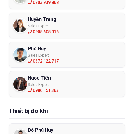
0703 939 868
Huyền Trang
Sales Expert
0905 605 016
Phú Huy
Sales Expert
0372 122 717
Ngọc Tiên
Sales Expert
0986 151 363
Thiết bị đo khí
Đỗ Phú Huy