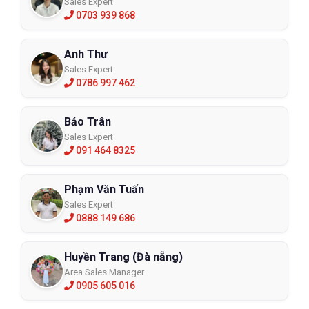
Sales Expert
0703 939 868
Anh Thư
Sales Expert
0786 997 462
Bảo Trân
Sales Expert
091 464 8325
Phạm Văn Tuấn
Sales Expert
0888 149 686
Huyền Trang (Đà nẵng)
Area Sales Manager
0905 605 016