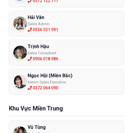
0372 122 717
Hải Vân
Sales Admin
0356 531 991
Trịnh Hậu
Sales Consultant
0906 018 986
Ngọc Hội (Miền Bắc)
Senior Sales Executive
0372 064 090
Khu Vực Miền Trung
Vũ Tùng