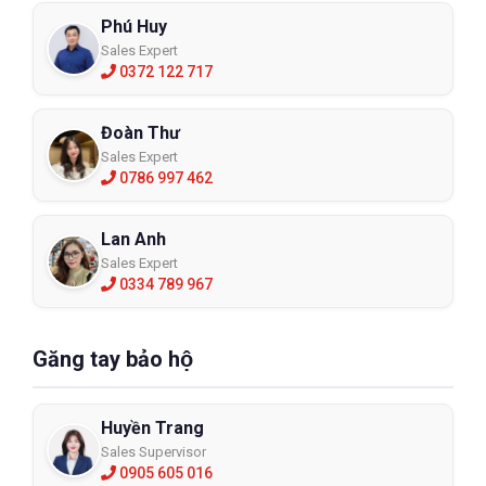
Phú Huy
Sales Expert
0372 122 717
Đoàn Thư
Sales Expert
0786 997 462
Lan Anh
Sales Expert
0334 789 967
Găng tay bảo hộ
Huyền Trang
Sales Supervisor
0905 605 016