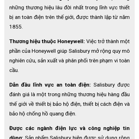
hầu như mọi thứ, từ các dụng cụ đến các bộ Thiết bị Bảo vệ Cá
nhân (PPE). Các ngăn được gia cố chuyên dụng có nắp đậy nằm
những thương hiệu lâu đời nhất trong lĩnh vực thiết 
ở cả hai bên và các khe được thiết kế đặc biệt để giữ các dụng
bị an toàn điện trên thế giới, được thành lập từ năm 
cụ ở đúng vị trí. Ba lô thậm chí có thể chứa tất cả bộ SK11:
1855.
quần áo, mũ trùm đầu, mũ cứng.
SK BACKPACK chắc chắn được sản xuất từ ​​khả năng chống
Thương hiệu thuộc Honeywell:
 Việc trở thành một 
nước, chất liệu vải chắc chắn, chống chịu lực cơ học cao. Túi có
phần của Honeywell giúp Salisbury mở rộng quy mô 
kích thước 35,5cm x 20cm x 46cm ( dài x rộng x cao )
nghiên cứu, sản xuất và phân phối trên phạm vi toàn 
Nếu bạn muốn được tư vấn rõ hơn về sản phẩm quần áo chống
hồ quang
Salisbury SKCA8-BP
chính hãng từ Mỹ tại ECO3D
cầu.
nhưng không thể đến trực tiếp cửa hàng, thì có thể truy cập
trang
eco3d.vn
hoặc liên hệ đến
Hotline: 0325.088.861
để tìm
Dẫn đầu lĩnh vực an toàn điện:
 Salisbury được 
hiểu thêm về sản phẩm và đặt câu hỏi cho tư vấn viên.
đánh giá là một trong những thương hiệu hàng đầu 
thế giới về thiết bị bảo hộ điện, thiết bị cách điện và 
bảo hộ chống hồ quang điện.
Được các ngành điện lực và công nghiệp tin 
dùng:
 Sản phẩm Salisbury hiện được sử dụng rộng 