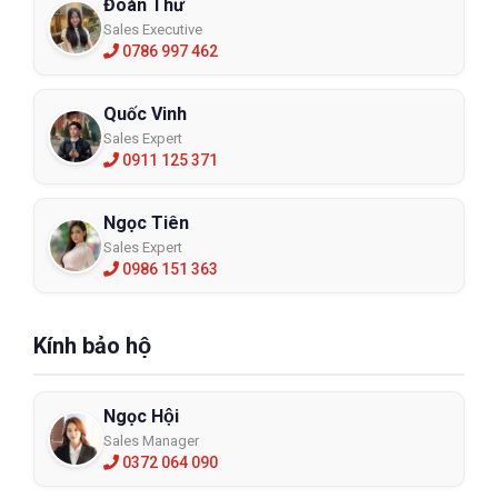
Đoàn Thư
Sales Executive
0786 997 462
Quốc Vinh
Sales Expert
0911 125 371
Ngọc Tiên
Sales Expert
0986 151 363
Kính bảo hộ
Ngọc Hội
Sales Manager
0372 064 090