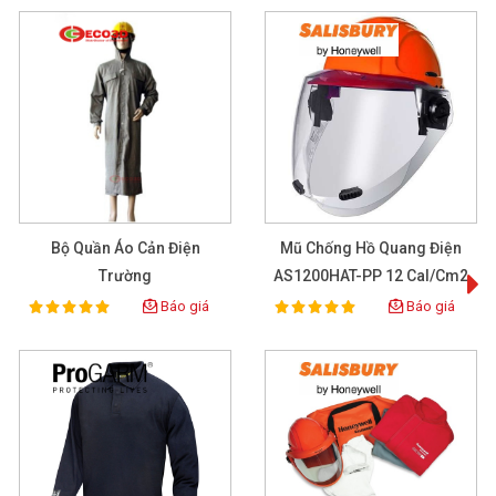
Bộ Quần Áo Cản Điện
Mũ Chống Hồ Quang Điện
T
Trường
AS1200HAT-PP 12 Cal/cm2
Báo giá
Báo giá
100%
100%
Rating:
Rating: