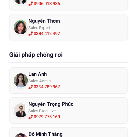
0906 018 986
Nguyễn Thơm
Sales Expert
0384 412 492
Giải pháp chống rơi
Lan Anh
Sales Admin
0334 789 967
Nguyễn Trọng Phúc
Sales Executive
0979 775 160
Đỗ Minh Thắng