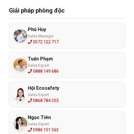
Giải pháp phòng độc
Phú Huy
Sales Manager
0372 122 717
Tuấn Phạm
Sales Expert
0888 149 686
Hội Ecosafety
Sales Expert
0868 784 355
Ngọc Tiên
Sales Expert
0986 151 363