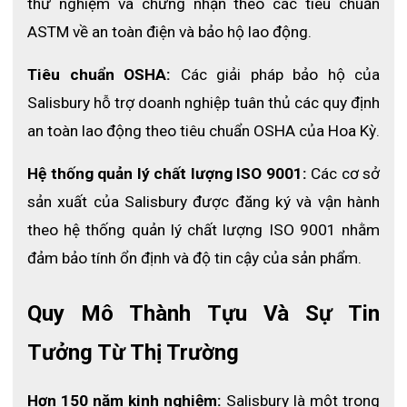
thử nghiệm và chứng nhận theo các tiêu chuẩn 
ASTM về an toàn điện và bảo hộ lao động.
Tiêu chuẩn OSHA:
 Các giải pháp bảo hộ của 
Túi AS Bag dùng để đựng tấm che mặt AS1000
Salisbury hỗ trợ doanh nghiệp tuân thủ các quy định 
Balo đeo lưng tiện lợi
an toàn lao động theo tiêu chuẩn OSHA của Hoa Kỳ.
Hệ thống quản lý chất lượng ISO 9001:
 Các cơ sở 
sản xuất của Salisbury được đăng ký và vận hành 
theo hệ thống quản lý chất lượng ISO 9001 nhằm 
đảm bảo tính ổn định và độ tin cậy của sản phẩm.
Quy Mô Thành Tựu Và Sự Tin 
Tưởng Từ Thị Trường
Salisbury SK BACKPACK (BP) được thiết kế đặc biệt để chứa
Hơn 150 năm kinh nghiệm:
 Salisbury là một trong 