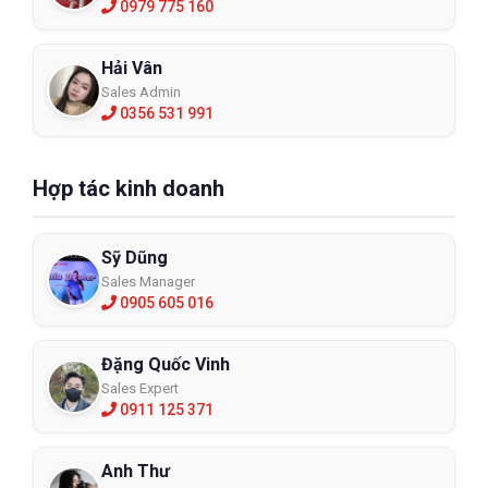
0979 775 160
Hải Vân
Sales Admin
0356 531 991
Hợp tác kinh doanh
Sỹ Dũng
Sales Manager
0905 605 016
Đặng Quốc Vinh
Sales Expert
0911 125 371
Anh Thư