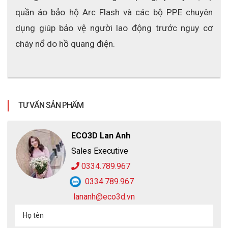
quần áo bảo hộ Arc Flash và các bộ PPE chuyên 
dụng giúp bảo vệ người lao động trước nguy cơ 
cháy nổ do hồ quang điện.
TƯ VẤN SẢN PHẨM
ECO3D Lan Anh
Sales Executive
0334.789.967
0334.789.967
lananh@eco3d.vn
Họ tên