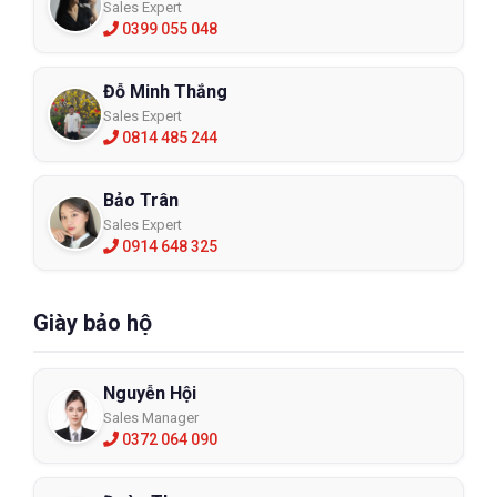
Sales Expert
0399 055 048
Đỗ Minh Thắng
Sales Expert
0814 485 244
Bảo Trân
Sales Expert
0914 648 325
Giày bảo hộ
Nguyễn Hội
Sales Manager
0372 064 090