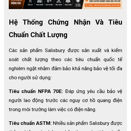
phẩm
SKCA8-BP
giải quyết ngay cho bạn vấn đề đó với 3 sản
phẩm: mũ vải AFHOOD ôm sát đầu, tấm chắn AS1000, mữ cứng
bảo hộ và kính bảo vệ mắt.
Hệ Thống Chứng Nhận Và Tiêu 
Không giống như dòng SK (
Salisbury Kit
), thì ở bộ SKCA mũ
cứng gắn với tấm chắn AS1000 là "tấm khiên" ngoài cùng chống
Chuẩn Chất Lượng
lại tia hồ quang. Tấm chắn màu xanh nhạt làm từ chất liệu
Polycarbonate tiêu chuẩn chống va đập, chống đọng hơi sương,
Các sản phẩm Salisbury được sản xuất và kiểm 
có truyền ánh sáng trực quan (VLT) - tốt nhất nhiên nay!
Chống
tia hồ quang 10cal/cm2.
soát chất lượng theo các tiêu chuẩn quốc tế 
Tiếp đến là mũ trùm đầu AFHOOD dạng Balaclava của Salisbury
nghiêm ngặt nhằm đảm bảo khả năng bảo vệ tối đa 
ôm sát đầu và cổ 360° có chỉ số chống tia hồ quang ATPV là 10
cho người sử dụng:
cal/cm2.
Tiêu chuẩn NFPA 70E:
 Đáp ứng yêu cầu bảo vệ 
người lao động trước các nguy cơ hồ quang điện 
trong môi trường làm việc có điện năng.
Tiêu chuẩn ASTM:
 Nhiều sản phẩm Salisbury được 