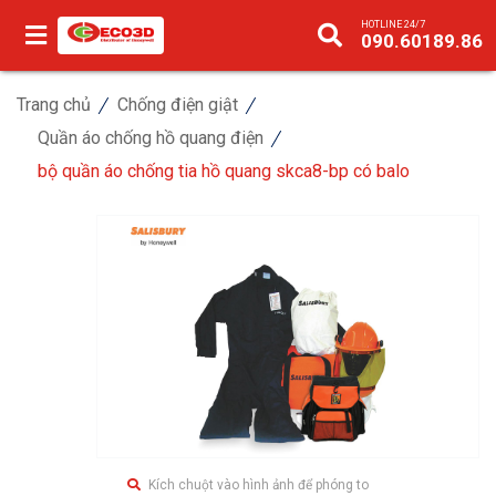
HOTLINE 24/7
090.60189.86
Trang chủ
Chống điện giật
Quần áo chống hồ quang điện
bộ quần áo chống tia hồ quang skca8-bp có balo
Kích chuột vào hình ảnh để phóng to