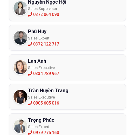
Nguyễn Ngọc Hội
Sales Supervisor
0372 064 090
Phú Huy
Sales Expert
0372 122 717
Lan Anh
Sales Executive
0334 789 967
Trần Huyền Trang
Sales Executive
0905 605 016
Trọng Phúc
Sales Expert
0979 775 160