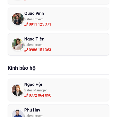
Quốc Vinh
Sales Expert
0911 125 371
Ngọc Tiên
Sales Expert
0986 151 363
Kính bảo hộ
Ngọc Hội
Sales Manager
0372 064 090
Phú Huy
Sales Expert