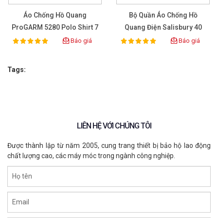
Áo Chống Hồ Quang
Bộ Quần Áo Chống Hồ
ProGARM 5280 Polo Shirt 7
Quang Điện Salisbury 40
Cal/cm2
CAL Size L
Báo giá
Báo giá
100%
100%
Rating:
Rating:
Tags:
LIÊN HỆ VỚI CHÚNG TÔI
Được thành lập từ năm 2005, cung trang thiết bị bảo hộ lao động
chất lượng cao, các máy móc trong ngành công nghiệp.
Họ tên
Email