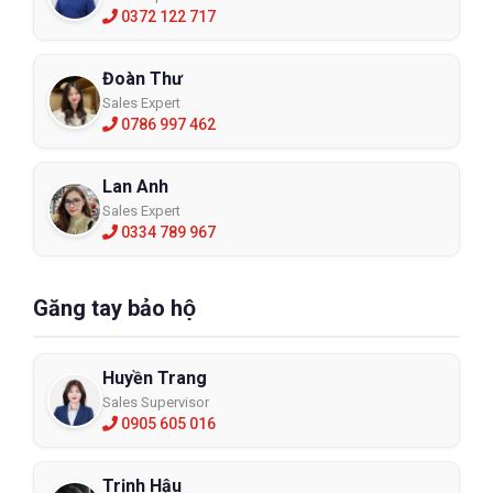
0372 122 717
Đoàn Thư
Sales Expert
0786 997 462
Lan Anh
Sales Expert
0334 789 967
Găng tay bảo hộ
Huyền Trang
Sales Supervisor
0905 605 016
Trịnh Hậu