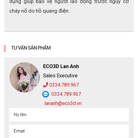
dụng giúp bảo vệ người lao động trước nguy cơ 
cháy nổ do hồ quang điện.
TƯ VẤN SẢN PHẨM
ECO3D Lan Anh
Sales Executive
0334.789.967
0334.789.967
lananh@eco3d.vn
Họ tên
Email