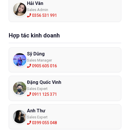
Hải Vân
Sales Admin
0356 531 991
Hợp tác kinh doanh
Sỹ Dũng
Sales Manager
0905 605 016
Đặng Quốc Vinh
Sales Expert
0911 125 371
Anh Thư
Sales Expert
0399 055 048