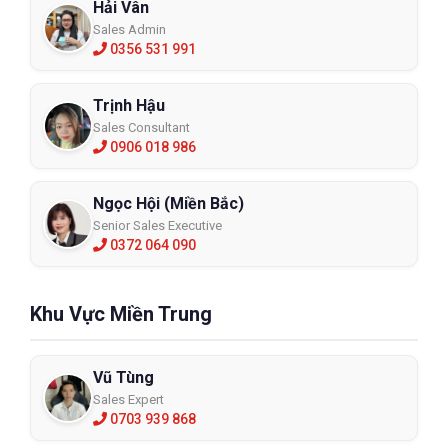
Hải Vân
Sales Admin
0356 531 991
Trịnh Hậu
Sales Consultant
0906 018 986
Ngọc Hội (Miền Bắc)
Senior Sales Executive
0372 064 090
Khu Vực Miền Trung
Vũ Tùng
Sales Expert
0703 939 868