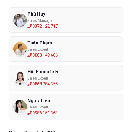
Phú Huy
Sales Manager
0372 122 717
Tuấn Phạm
Sales Expert
0888 149 686
Hội Ecosafety
Sales Expert
0868 784 355
Ngọc Tiên
Sales Expert
0986 151 363