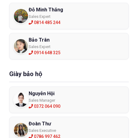
Đỗ Minh Thắng
Sales Expert
0814 485 244
Bảo Trân
Sales Expert
0914 648 325
Giày bảo hộ
Nguyễn Hội
Sales Manager
0372 064 090
Đoàn Thư
Sales Executive
0786 997 462