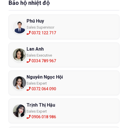
Bảo hộ nhiệt độ
Phú Huy
Sales Supervisor
0372 122 717
Lan Anh
Sales Executive
0334 789 967
Nguyễn Ngọc Hội
Sales Expert
0372 064 090
Trịnh Thị Hậu
Sales Expert
0906 018 986