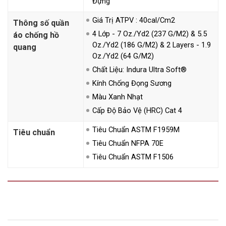
Đựng
Giá Trị ATPV : 40cal/cm2
Thông số quần
4 Lớp - 7 Oz./yd2 (237 G/m2) & 5.5
áo chống hồ
Oz./yd2 (186 G/m2) & 2 Layers - 1.9
quang
Oz./yd2 (64 G/m2)
Chất Liệu: Indura Ultra Soft®
Kính Chống Đọng Sương
Màu Xanh Nhạt
Cấp Độ Bảo Vệ (HRC) Cat 4
Tiêu Chuẩn ASTM F1959M
Tiêu chuẩn
Tiêu Chuẩn NFPA 70E
Tiêu Chuẩn ASTM F1506