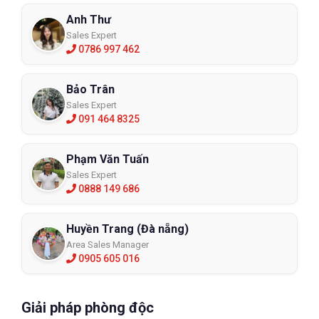
Anh Thư
Sales Expert
0786 997 462
Bảo Trân
Sales Expert
091 464 8325
Phạm Văn Tuấn
Sales Expert
0888 149 686
Huyền Trang (Đà nẵng)
Area Sales Manager
0905 605 016
Giải pháp phòng độc