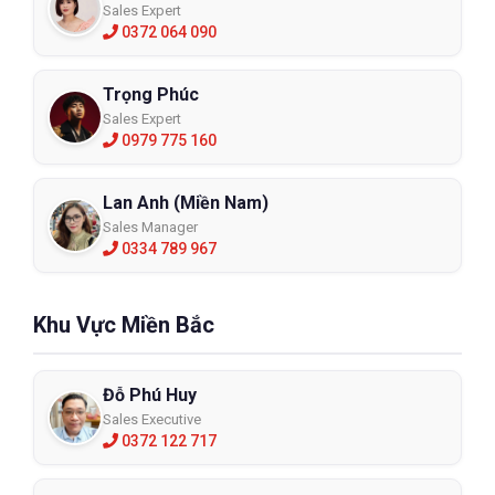
Sales Expert
0372 064 090
Trọng Phúc
Sales Expert
0979 775 160
Lan Anh (Miền Nam)
Sales Manager
0334 789 967
Khu Vực Miền Bắc
Đỗ Phú Huy
Sales Executive
0372 122 717