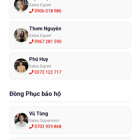
Sales Expert
0906 018 986
Thơm Nguyễn
Sales Expert
0967 281 590
Phú Huy
Sales Expert
0372 122 717
Đồng Phục bảo hộ
Vũ Tùng
Sales Supervisor
0703 939 868