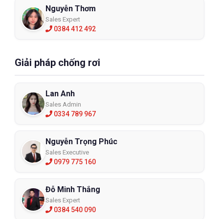
Nguyễn Thơm
Sales Expert
0384 412 492
Giải pháp chống rơi
Lan Anh
Sales Admin
0334 789 967
Nguyễn Trọng Phúc
Sales Executive
0979 775 160
Đỗ Minh Thắng
Sales Expert
0384 540 090