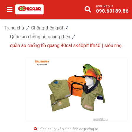
HOTLINE 24/7
090.60189.86
Trang chủ
Chống điện giật
Quần áo chống hồ quang điện
quần áo chống hồ quang 40cal sk40plt lfh40 | siêu nhẹ
có mũ trùm lift front
Kích chuột vào hình ảnh để phóng to