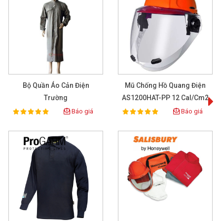
Bộ Quần Áo Cản Điện
Mũ Chống Hồ Quang Điện
T
Trường
AS1200HAT-PP 12 Cal/cm2
Báo giá
Báo giá
100%
100%
Rating:
Rating: