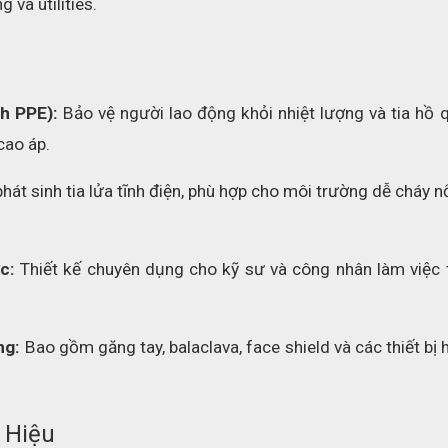
và utilities.
h PPE):
 Bảo vệ người lao động khỏi nhiệt lượng và tia hồ 
cao áp.
hát sinh tia lửa tĩnh điện, phù hợp cho môi trường dễ cháy n
c:
 Thiết kế chuyên dụng cho kỹ sư và công nhân làm việc t
ng:
 Bao gồm găng tay, balaclava, face shield và các thiết bị h
 Hiệu