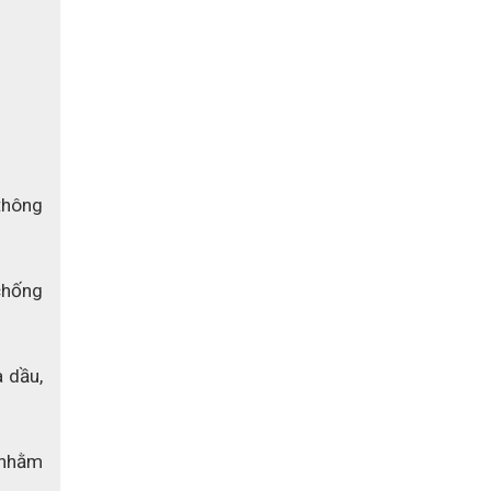
hông 
hống 
dầu, 
nhằm 