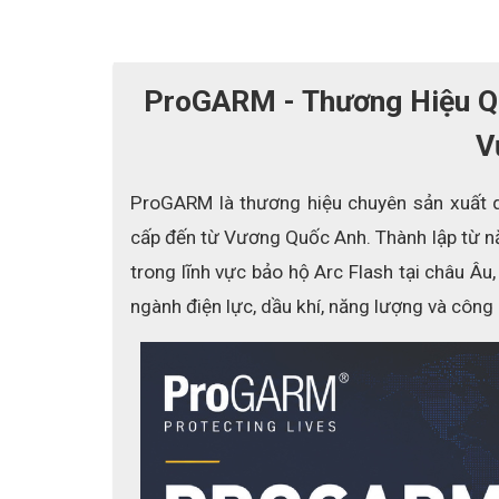
ProGARM - Thương Hiệu Q
V
ProGARM là thương hiệu chuyên sản xuất q
cấp đến từ Vương Quốc Anh. Thành lập từ n
trong lĩnh vực bảo hộ Arc Flash tại châu Âu,
ngành điện lực, dầu khí, năng lượng và công
TÍNH NĂNG VÀ LỢI ÍCH
Bảo vệ hồ quang điện với vải chống cháy
+
Chất liệu VXS
- cảm giác tự nhiên, thoải mái &
Thoáng khí với quản lý độ ẩm tốt
TM
Bình nhựa FR nhựa ThermSAFE
- Chứng nhận 
Cổ áo dệt kim có nắp - đảm bảo xuất hiện tốt nhất