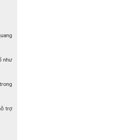
quang 
ổ như 
rong 
ỗ trợ 