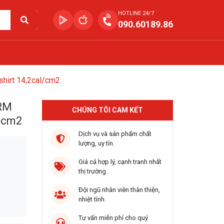
HOTLINE 24/7
090.60189.86
shirt 14,2cal/cm2
RM
CHÚNG TÔI CAM KẾT
l/cm2
Dịch vụ và sản phẩm chất
lượng, uy tín.
Giá cả hợp lý, cạnh tranh nhất
thị trường.
Đội ngũ nhân viên thân thiện,
nhiệt tình.
Tư vấn miễn phí cho quý