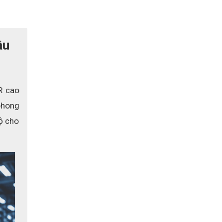
u 
 cao 
hong 
ộ cho 