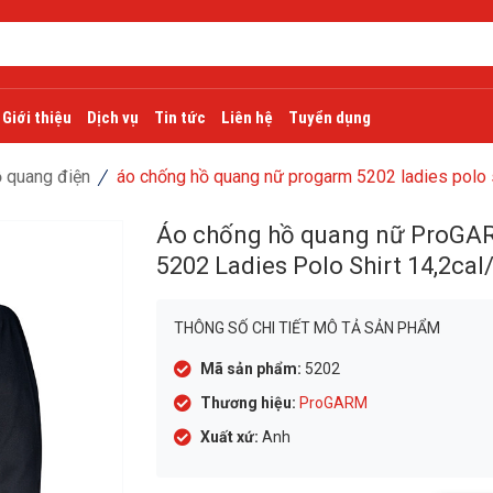
Giới thiệu
Dịch vụ
Tin tức
Liên hệ
Tuyển dụng
 quang điện
áo chống hồ quang nữ progarm 5202 ladies polo 
Áo chống hồ quang nữ ProGA
5202 Ladies Polo Shirt 14,2ca
THÔNG SỐ CHI TIẾT MÔ TẢ SẢN PHẨM
Mã sản phẩm:
5202
Thương hiệu:
ProGARM
Xuất xứ:
Anh