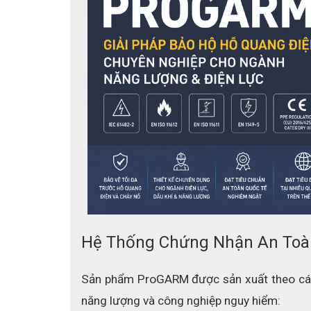
Màu sắc xanh navy phù hợp với các sản phẩm ma
TM
SafetyICON
trên tay - hệ thống biểu tượng EN
TIÊU CHUẨN
- EN ISO 11612:2015 | A1 | B1 | C1 | F1
- EN 1149-5:2008
- IEC 61482-2:2009 | Class 1 4kA | 14.2cal/cm2
Hệ Thống Chứng Nhận An Toà
Sản phẩm ProGARM được sản xuất theo các 
năng lượng và công nghiệp nguy hiểm: