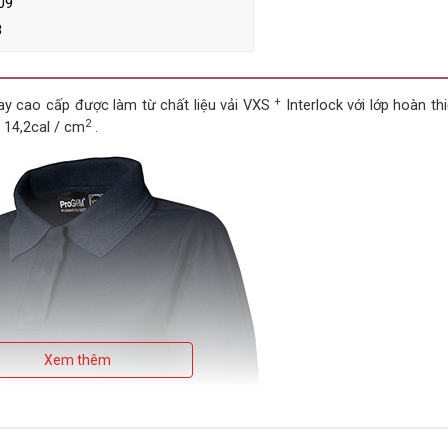
09
8
+
ay cao cấp được làm từ chất liệu vải VXS
Interlock với lớp hoàn t
2
 14,2cal / cm
.
Xem thêm