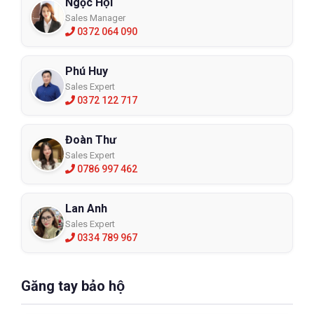
Ngọc Hội
Sales Manager
0372 064 090
Phú Huy
Sales Expert
0372 122 717
Đoàn Thư
Sales Expert
0786 997 462
Lan Anh
Sales Expert
0334 789 967
Găng tay bảo hộ