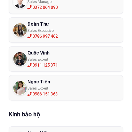
Sales Manager
0372 064 090
Đoàn Thư
Sales Executive
0786 997 462
Quốc Vinh
Sales Expert
0911 125 371
Ngọc Tiên
Sales Expert
0986 151 363
Kính bảo hộ