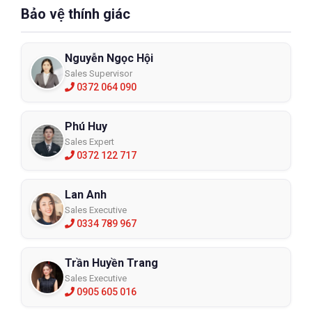
Bảo vệ thính giác
Nguyễn Ngọc Hội
Sales Supervisor
0372 064 090
Phú Huy
Sales Expert
0372 122 717
Lan Anh
Sales Executive
0334 789 967
Trần Huyền Trang
Sales Executive
0905 605 016