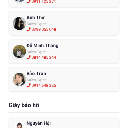
0911 125 371
Anh Thư
Sales Expert
0399 055 048
Đỗ Minh Thắng
Sales Expert
0814 485 244
Bảo Trân
Sales Expert
0914 648 325
Giày bảo hộ
Nguyễn Hội