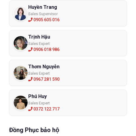
Huyền Trang
Sales Supervisor
0905 605 016
Trịnh Hậu
Sales Expert
0906 018 986
Thơm Nguyễn
Sales Expert
0967 281 590
Phú Huy
Sales Expert
0372 122 717
Đồng Phục bảo hộ