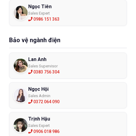
Ngọc Tiên
Sales Expert
0986 151 363
Bảo vệ ngành điện
Lan Anh
Sales Supervisor
0383 756 304
Ngọc Hội
Sales Admin
0372 064 090
Trịnh Hậu
Sales Expert
0906 018 986