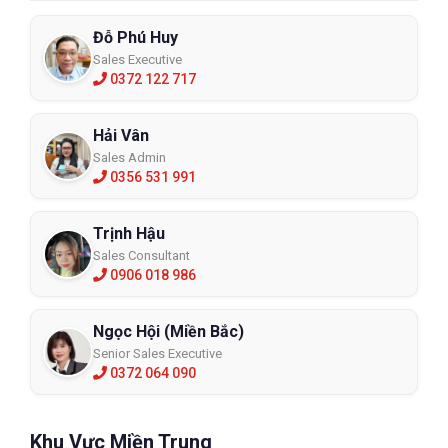
Đỗ Phú Huy
Sales Executive
0372 122 717
Hải Vân
Sales Admin
0356 531 991
Trịnh Hậu
Sales Consultant
0906 018 986
Ngọc Hội (Miền Bắc)
Senior Sales Executive
0372 064 090
Khu Vực Miền Trung