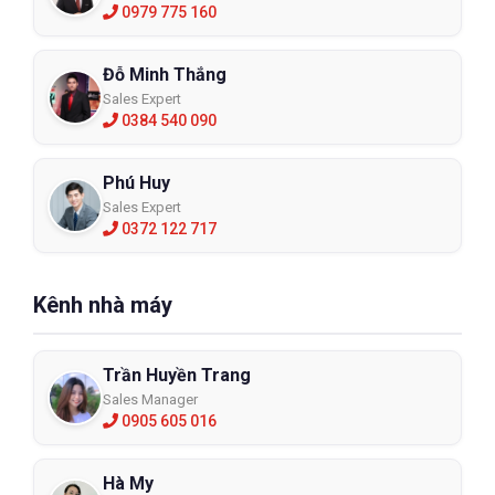
0979 775 160
Đỗ Minh Thắng
Sales Expert
0384 540 090
Phú Huy
Sales Expert
0372 122 717
Kênh nhà máy
Trần Huyền Trang
Sales Manager
0905 605 016
Hà My