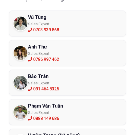
Vũ Tùng
Sales Expert
0703 939 868
Anh Thư
Sales Expert
0786 997 462
Bảo Trân
Sales Expert
091 464 8325
Phạm Văn Tuấn
Sales Expert
0888 149 686