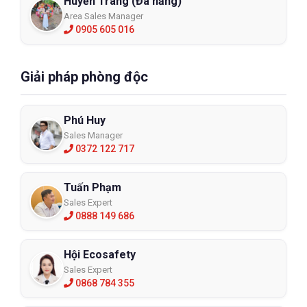
Huyền Trang (Đà nẵng)
Area Sales Manager
0905 605 016
Giải pháp phòng độc
Phú Huy
Sales Manager
0372 122 717
Tuấn Phạm
Sales Expert
0888 149 686
Hội Ecosafety
Sales Expert
0868 784 355