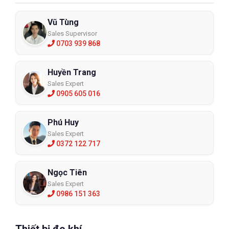
Vũ Tùng
Sales Supervisor
0703 939 868
Huyền Trang
Sales Expert
0905 605 016
Phú Huy
Sales Expert
0372 122 717
Ngọc Tiên
Sales Expert
0986 151 363
Thiết bị đo khí