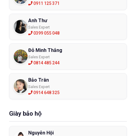
0911 125 371
Anh Thư
Sales Expert
0399 055 048
Đỗ Minh Thắng
Sales Expert
0814 485 244
Bảo Trân
Sales Expert
0914 648 325
Giày bảo hộ
Nguyễn Hội