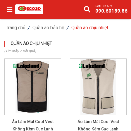
HOTLINE 24/7
090.60189.86
Trang chủ
Quần áo bảo hộ
Quần áo chịu nhiệt
QUẦN ÁO CHỊU NHIỆT
(Tìm thấy 7 Kết quả)
Áo Làm Mát Cool Vest
Áo Làm Mát Cool Vest
Không Kèm Cục Lạnh
Không Kèm Cục Lạnh