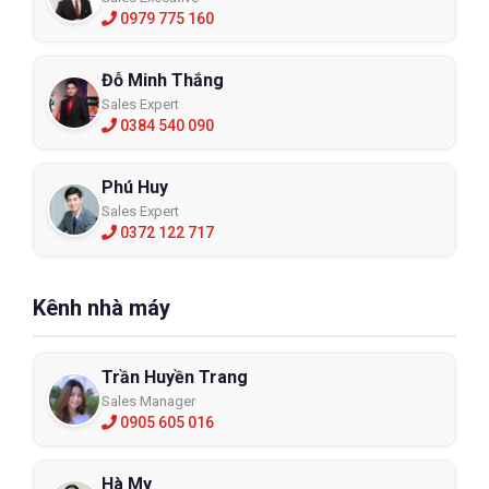
0979 775 160
Đỗ Minh Thắng
Sales Expert
0384 540 090
Phú Huy
Sales Expert
0372 122 717
Kênh nhà máy
Trần Huyền Trang
Sales Manager
0905 605 016
Hà My