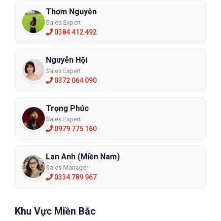
Thơm Nguyễn
Sales Expert
0384 412 492
Nhờ vào đặc điểm trên, quần áo bảo hộ chịu nhiệt rất phù hợp
dành cho công nhân làm việc ở lò luyện kim, luyện thép, thổi
Nguyễn Hội
thủy tinh, lò hơi hoặc bất cứ ở môi trường nhiệt độ cao nào
Sales Expert
khác như nhà máy nhiệt điện.
0372 064 090
Ngoài ra, lực lượng phòng cháy chữa cháy cũng được trang bị
loại quần áo bảo hộ này. Hạn chế được tất cả rủi ro, tai nạn
Trọng Phúc
đáng tiếc có thể xảy ra.
Sales Expert
0979 775 160
Mua quần áo chống chịu nhiệt ở đâu ?
Đây là câu hỏi đặt ra nhiều nhất của rất nhiều khách hàng khi
Lan Anh (Miền Nam)
chọn mua quần áo chịu nhiệt bởi thị trường hàng nhái hiện nay
Sales Manager
đang tràn lan rất nhiều. Mua quần áo chống chịu nhiệt giá rẻ ở
0334 789 967
đâu? Có nên dùng quần áo chịu nhiệt giá rẻ? Lời khuyên là hãy
đến những nơi uy tín, được đông đảo khách hàng tin dùng để
mua hàng. Bạn có thể mua online hoặc mua trực tiếp đều được.
Khu Vực Miền Bắc
ECO3D là một trong những nhà phân phối đồ bảo hộ bán quần