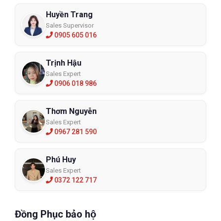
Huyền Trang
Sales Supervisor
0905 605 016
Trịnh Hậu
Sales Expert
0906 018 986
Thơm Nguyễn
Sales Expert
0967 281 590
Phú Huy
Sales Expert
0372 122 717
Đồng Phục bảo hộ