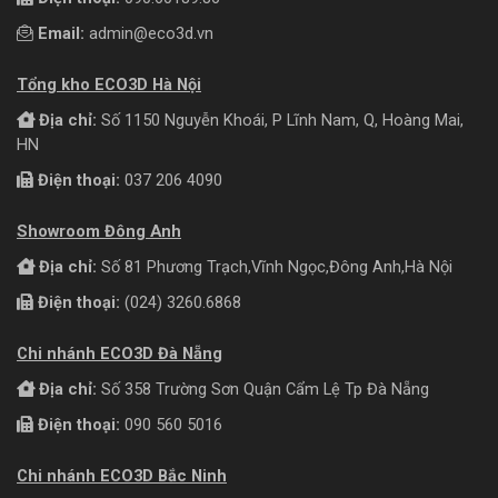
Email:
admin@eco3d.vn
Tổng kho ECO3D Hà Nội
Địa chỉ:
Số 1150 Nguyễn Khoái, P Lĩnh Nam, Q, Hoàng Mai,
HN
Điện thoại:
037 206 4090
Showroom Đông Anh
Địa chỉ:
Số 81 Phương Trạch,Vĩnh Ngọc,Đông Anh,Hà Nội
Điện thoại:
(024) 3260.6868
Chi nhánh ECO3D Đà Nẵng
Địa chỉ:
Số 358 Trường Sơn Quận Cẩm Lệ Tp Đà Nẵng
Điện thoại:
090 560 5016
Chi nhánh ECO3D Bắc Ninh