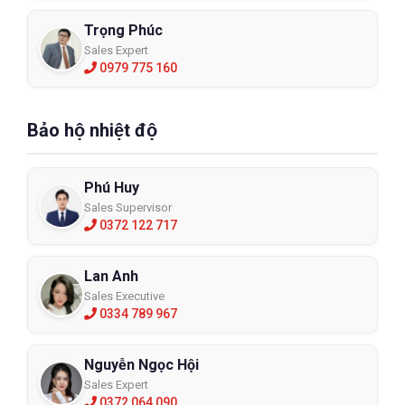
Trọng Phúc
Sales Expert
0979 775 160
Bảo hộ nhiệt độ
Phú Huy
Sales Supervisor
0372 122 717
Lan Anh
Sales Executive
0334 789 967
Nguyễn Ngọc Hội
Sales Expert
0372 064 090