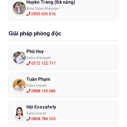
Huyền Trang (Đà nẵng)
Area Sales Manager
0905 605 016
Giải pháp phòng độc
Phú Huy
Sales Manager
0372 122 717
Tuấn Phạm
Sales Expert
0888 149 686
Hội Ecosafety
Sales Expert
0868 784 355