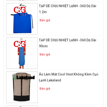
TẠP DỀ CHỊU NHIỆT LẠNH -360 Dộ Dài
1.2m
Báo giá
TẠP DỀ CHỊU NHIỆT LẠNH -360 Dộ Dài
Đặc điểm quần áo bảo hộ chống nóng
90cm
Quần áo bảo hộ được sử dụng trong môi trường nhiệt độ cao
Báo giá
được làm từ chất liệu tráng một lớp bạc mỏng. Nhờ lớp bạc đó,
nó có khả năng chịu nhiệt và chống nóng tốt hơn bởi tính chất
không tan khi tiếp xúc với ngọn lửa.
Áo Làm Mát Cool Vest Không Kèm Cục
Lạnh Lakeland
Báo giá