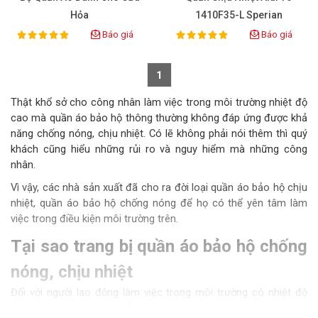
Hỏa
1410F35-L Sperian
Báo giá
Báo giá
100%
100%
Rating:
Rating:
1
Thật khổ sở cho công nhân làm việc trong môi trường nhiệt độ
cao mà quần áo bảo hộ thông thường không đáp ứng được khả
năng chống nóng, chịu nhiệt. Có lẽ không phải nói thêm thì quý
khách cũng hiểu những rủi ro và nguy hiểm mà những công
nhân.
Vì vậy, các nhà sản xuất đã cho ra đời loại quần áo bảo hộ chịu
nhiệt, quần áo bảo hộ chống nóng để họ có thể yên tâm làm
việc trong điều kiện môi trường trên.
Tại sao trang bị quần áo bảo hộ chống
nóng, chịu nhiệt
Đối với người lao động làm việc trong môi trường có nhiệt độ
cao như nhà máy nhiệt điện, lò luyện kim, vụ cháy nổ xảy ra,...