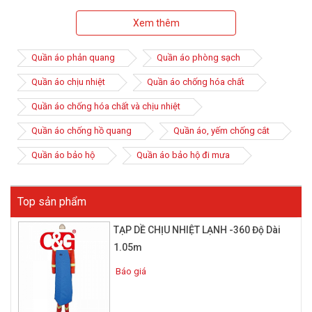
Đó có thể là lính cứu hỏa hay công nhân nhà máy nhiệt điện,
luyện kim, nơi mà nhiệt độ cao, có lửa rất nguy hiểm đến sức
Xem thêm
khỏe và tính mạng.
Để tránh bị bỏng da khi tiếp xúc với lửa, nhiệt độ cao tỏa ra từ
Quần áo phản quang
Quần áo phòng sạch
kim loại nung chảy, việc trang bị quần áo bảo hộ chịu nhiệt rất
Quần áo chịu nhiệt
Quần áo chống hóa chất
cần thiết. Đây là trang bị không thể thiếu đối với họ. Vừa có tác
dụng bảo vệ cơ thể vừa tạo sự an tâm khi làm việc, mang lại
Quần áo chống hóa chất và chịu nhiệt
hiệu quả cao hơn.
Quần áo chống hồ quang
Quần áo, yếm chống cắt
Quần áo bảo hộ
Quần áo bảo hộ đi mưa
Top sản phẩm
TẠP DỀ CHỊU NHIỆT LẠNH -360 Độ Dài
1.05m
Báo giá