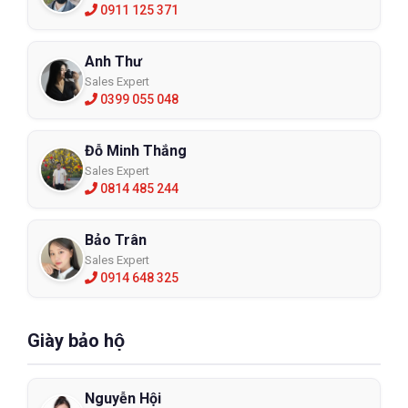
0911 125 371
Anh Thư
Sales Expert
0399 055 048
Đỗ Minh Thắng
Sales Expert
0814 485 244
Bảo Trân
Sales Expert
0914 648 325
Giày bảo hộ
Nguyễn Hội