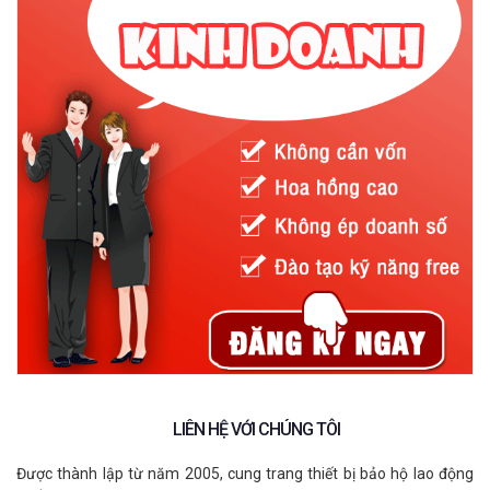
và trong vụ cháy đòi hỏi phải được linh hoạt, thông thoáng tốt,
tránh gây sự ngột ngạt, khó chịu khi mặc. Làm sao để tạo được
cảm giác thoải mái nhất khi mặc, dễ dàng trong quá trình làm
việc.
Ưu điểm của quần áo bảo hộ chống
chịu nhiệt
LIÊN HỆ VỚI CHÚNG TÔI
Được thành lập từ năm 2005, cung trang thiết bị bảo hộ lao động
Nhờ vào đặc điểm đó, quần áo bảo hộ chịu nhiệt được ứng