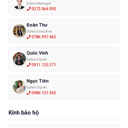
Sales Manager
0372 064 090
Đoàn Thư
Sales Executive
0786 997 462
Quốc Vinh
Sales Expert
0911 125 371
Ngọc Tiên
Sales Expert
0986 151 363
Kính bảo hộ