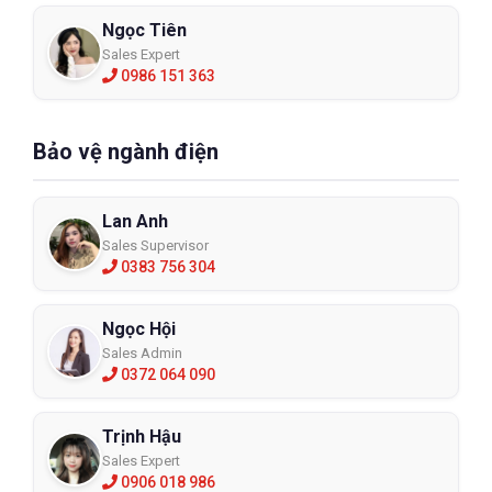
Ngọc Tiên
Sales Expert
0986 151 363
Bảo vệ ngành điện
Lan Anh
Sales Supervisor
0383 756 304
Ngọc Hội
Sales Admin
0372 064 090
Trịnh Hậu
Sales Expert
0906 018 986