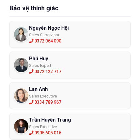
Bảo vệ thính giác
Nguyễn Ngọc Hội
Sales Supervisor
0372 064 090
Phú Huy
Sales Expert
0372 122 717
Lan Anh
Sales Executive
0334 789 967
Trần Huyền Trang
Sales Executive
0905 605 016