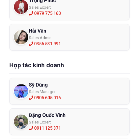
Trọng Phúc
Sales Expert
0979 775 160
Hải Vân
Sales Admin
0356 531 991
Hợp tác kinh doanh
Sỹ Dũng
Sales Manager
0905 605 016
Đặng Quốc Vinh
Sales Expert
0911 125 371