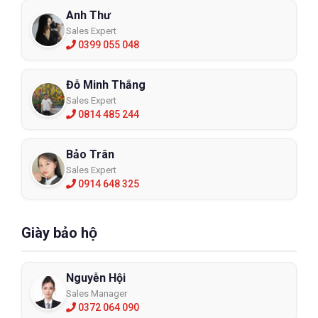
Anh Thư
Sales Expert
0399 055 048
Đỗ Minh Thắng
Sales Expert
0814 485 244
Bảo Trân
Sales Expert
0914 648 325
Giày bảo hộ
Nguyễn Hội
Sales Manager
0372 064 090