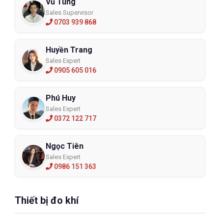
Vũ Tùng
Sales Supervisor
0703 939 868
Huyền Trang
Sales Expert
0905 605 016
Phú Huy
Sales Expert
0372 122 717
Ngọc Tiên
Sales Expert
0986 151 363
Thiết bị đo khí