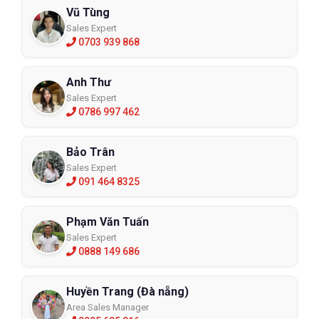
Vũ Tùng
Sales Expert
0703 939 868
Anh Thư
Sales Expert
0786 997 462
Bảo Trân
Sales Expert
091 464 8325
Phạm Văn Tuấn
Sales Expert
0888 149 686
Huyền Trang (Đà nẵng)
Area Sales Manager