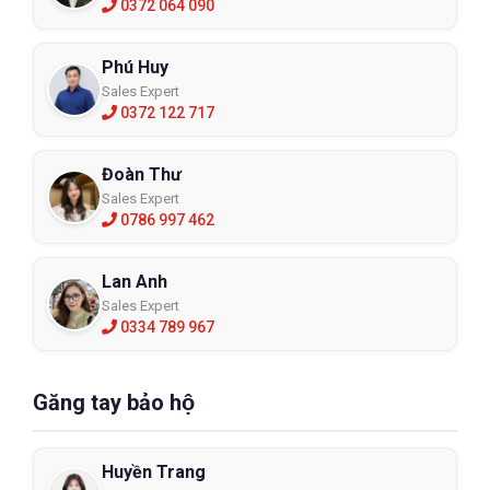
0372 064 090
Phú Huy
Sales Expert
0372 122 717
Đoàn Thư
Sales Expert
0786 997 462
Lan Anh
Sales Expert
0334 789 967
Găng tay bảo hộ
Huyền Trang