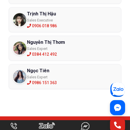
Trịnh Thị Hậu
Sales Executive
0906 018 986
Nguyễn Thị Thơm
Sales Expert
0384 412 492
Ngọc Tiên
Sales Expert
0986 151 363
ỨNG DỤNG CÓ SẴN CHO TẤT CẢ CÁC THIẾT BỊ