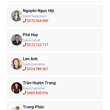
Nguyễn Ngọc Hội
Sales Supervisor
0372 064 090
Phú Huy
Sales Expert
0372 122 717
Lan Anh
Sales Executive
0334 789 967
Trần Huyền Trang
Sales Executive
0905 605 016
Trọng Phúc