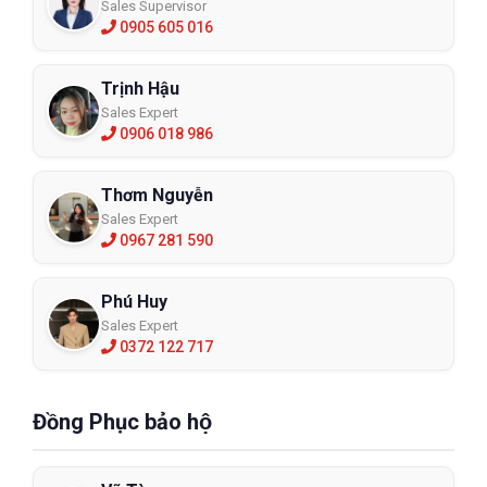
Sales Supervisor
0905 605 016
Trịnh Hậu
Sales Expert
0906 018 986
Thơm Nguyễn
Sales Expert
0967 281 590
Phú Huy
Sales Expert
0372 122 717
Đồng Phục bảo hộ