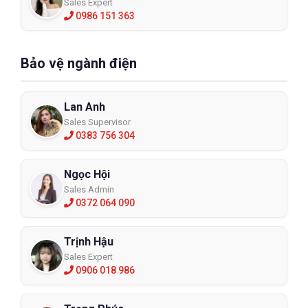
Sales Expert
0986 151 363
Bảo vệ ngành điện
Lan Anh
Sales Supervisor
0383 756 304
Ngọc Hội
Sales Admin
0372 064 090
Trịnh Hậu
Sales Expert
0906 018 986