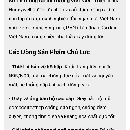
Sự tin tưởng tại thị trường Việt Nam:
 Thiết bị của 
Honeywell được lựa chọn và sử dụng rộng rãi bởi 
các tập đoàn, doanh nghiệp đầu ngành tại Việt Nam 
như Petrolimex, Vingroup, PVN (Tập đoàn Dầu khí 
Việt Nam) cùng nhiều nhà thầu xây dựng lớn. 
Các Dòng Sản Phẩm Chủ Lực
- Thiết bị bảo vệ hô hấp:
 Khẩu trang tiêu chuẩn 
N95/N99, mặt nạ phòng độc nửa mặt và nguyên 
mặt, hệ thống cấp khí sạch dòng cao.
- Giày và ủng bảo hộ cao cấp:
 Giày bảo hộ mũi 
composite/thép chống dập ngón, chống đâm 
xuyên, chống tĩnh điện và kháng hóa chất cực tốt.
- Giải pháp chống rơi ngã chuyên dụng:
 Dây đai 