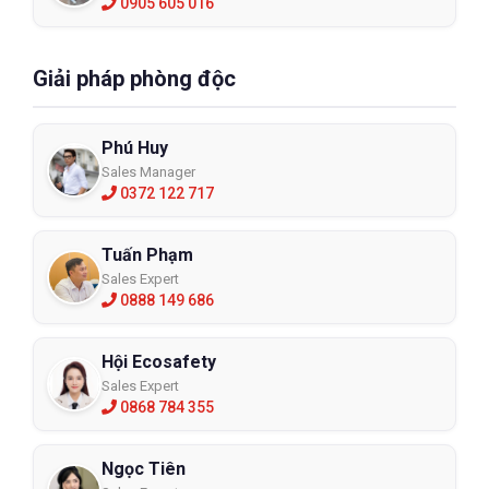
0905 605 016
Giải pháp phòng độc
Phú Huy
Sales Manager
0372 122 717
Tuấn Phạm
Sales Expert
0888 149 686
Hội Ecosafety
Sales Expert
0868 784 355
Ngọc Tiên