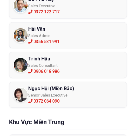
Sales Executive
0372 122 717
Hải Vân
Sales Admin
0356 531 991
Trịnh Hậu
Sales Consultant
0906 018 986
Ngọc Hội (Miền Bắc)
Senior Sales Executive
0372 064 090
Khu Vực Miền Trung