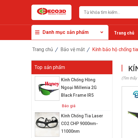
Danh mục sản phẩm
Trang chủ
Trang chủ
Bảo vệ mắt
Kính bảo hộ chống tia
Top sản phẩm
KÍ
(Tìm thấy
Kính Chống Hồng
Ngoại Millenia 2G
Black Frame IR5
Báo giá
Kính Chống Tia Laser
CO2 CHP 9000nm-
11000nm