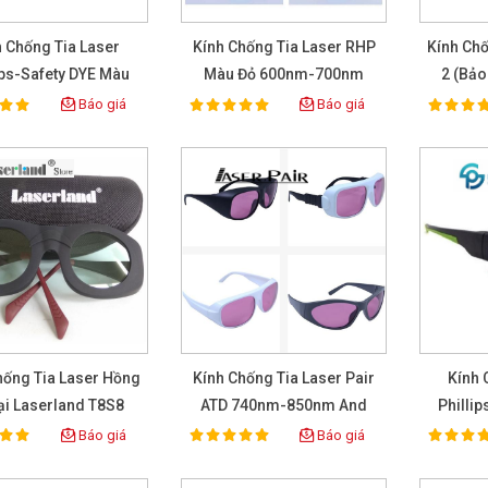
h Chống Tia Laser
Kính Chống Tia Laser RHP
Kính Ch
ips-Safety DYE Màu
Màu Đỏ 600nm-700nm
2 (Bảo
Tím 17001
Báo giá
Báo giá
100%
100%
ting:
Rating:
Rat
hống Tia Laser Hồng
Kính Chống Tia Laser Pair
Kính 
i Laserland T8S8
ATD 740nm-850nm And
Philli
80nm-2940nm
780nm-830nm
Báo giá
Báo giá
100%
100%
ting:
Rating:
Rat