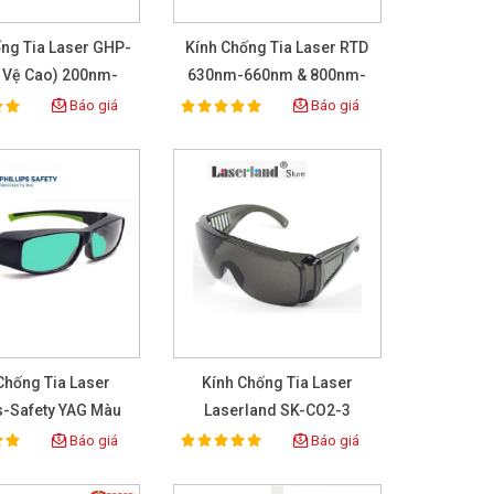
ống Tia Laser GHP-
Kính Chống Tia Laser RTD
 Vệ Cao) 200nm-
630nm-660nm & 800nm-
540nm
830nm
Báo giá
Báo giá
100%
ing:
Rating:
Chống Tia Laser
Kính Chống Tia Laser
ps-Safety YAG Màu
Laserland SK-CO2-3
Xanh 17001
Báo giá
Báo giá
100%
ing:
Rating: