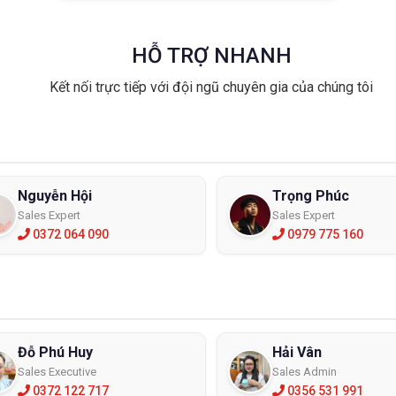
HỖ TRỢ NHANH
Kết nối trực tiếp với đội ngũ chuyên gia của chúng tôi
Nguyễn Hội
Trọng Phúc
Sales Expert
Sales Expert
0372 064 090
0979 775 160
Đỗ Phú Huy
Hải Vân
Sales Executive
Sales Admin
0372 122 717
0356 531 991