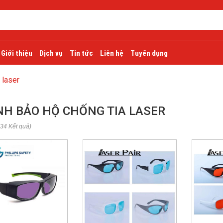
Giới thiệu
Dịch vụ
Tin tức
Liên hệ
Tuyển dụng
 laser
NH BẢO HỘ CHỐNG TIA LASER
 34 Kết quả)