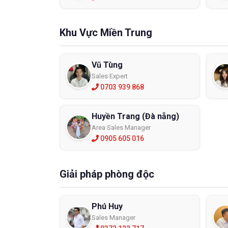
Khu Vực Miền Trung
Vũ Tùng
Sales Expert
0703 939 868
Ngày na
là một 
giá mức
Huyền Trang (Đà nẵng)
Chính vì
Area Sales Manager
được qu
0905 605 016
nguồn nă
Các lo
Giải pháp phòng độc
Được sản
loại kí
cao, hó
Phú Huy
Sales Manager
- Kính c