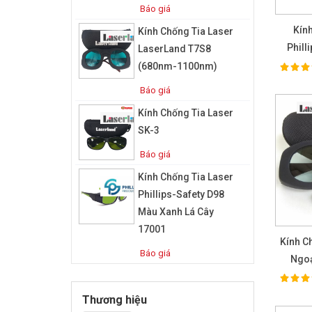
Báo giá
Kín
Kính Chống Tia Laser
Phill
LaserLand T7S8
(680nm-1100nm)
100%
Ra
Báo giá
Kính Chống Tia Laser
SK-3
Báo giá
Kính Chống Tia Laser
Phillips-Safety D98
Màu Xanh Lá Cây
17001
Kính C
Báo giá
Ngoạ
9
100%
Ra
Thương hiệu