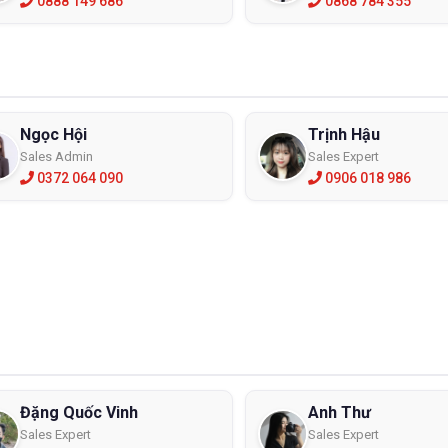
0888 149 686
0868 784 355
ảo hộ Honeywell Millennia 2G
chống tia Laser SK-CO2-4
nh chống tia laser ở đâu Hà Nội ?
 TNHH ECO3D hay Bảo hộ lao động ECO3D là công ty chuyên nhập khẩ
Ngọc Hội
Trịnh Hậu
được thành lập vào năm 2016, nhưng ECO3D đang dần khẳng định vị t
hư mũ, quần áo, giày, ủng,...... thì kính chống tia laser cũng thuộc
Sales Admin
Sales Expert
0372 064 090
0906 018 986
uôn đảm bảo kính chống tia laser chính hãng với giá thành cạnh tra
ội ngũ nhân viên chuyên nghiệp được đào tạo bài bản và tham gia
n phẩm phù hợp nhất với từng đối tượng khách hàng. Nhận nhiều ưu đ
 cao chất lượng dịch vụ thì ECO3D có nhiều chính sách chiết khấu 
là các chính sách hậu mãi sau bán. Nếu bạn vẫn còn phân vân chưa bi
 chọn không thể bỏ qua.
Đặng Quốc Vinh
Anh Thư
Sales Expert
Sales Expert