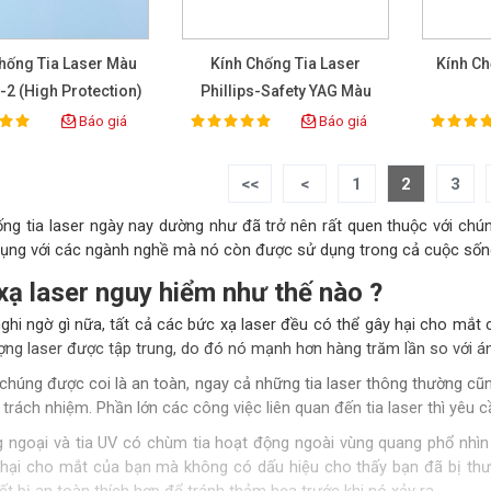
hống Tia Laser Màu
Kính Chống Tia Laser
Kính Ch
-2 (High Protection)
Phillips-Safety YAG Màu
600nm-700nm
Xanh Lá Cây 17001
Báo giá
Báo giá
100%
100%
ting:
Rating:
Rat
<<
<
1
2
3
ống tia laser ngày nay dường như đã trở nên rất quen thuộc với chú
dụng với các ngành nghề mà nó còn được sử dụng trong cả cuộc sốn
xạ laser nguy hiểm như thế nào ?
ghi ngờ gì nữa, tất cả các bức xạ laser đều có thể gây hại cho mắt
ợng laser được tập trung, do đó nó mạnh hơn hàng trăm lần so với á
chúng được coi là an toàn, ngay cả những tia laser thông thường cũ
trách nhiệm. Phần lớn các công việc liên quan đến tia laser thì yêu 
g ngoại và tia UV có chùm tia hoạt động ngoài vùng quang phổ nhìn
 hại cho mắt của bạn mà không có dấu hiệu cho thấy bạn đã bị thư
ết bị an toàn thích hợp để tránh thảm họa trước khi nó xảy ra.