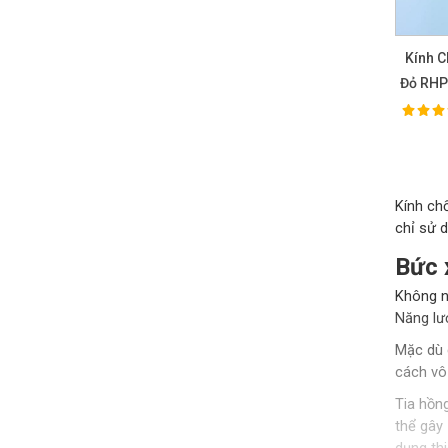
Kính C
Đỏ RHP
100%
Ra
Kính ch
chỉ sử 
Bức 
Không n
Năng lư
Mặc dù 
cách vô 
Tia hồn
thể gây
dụng thi