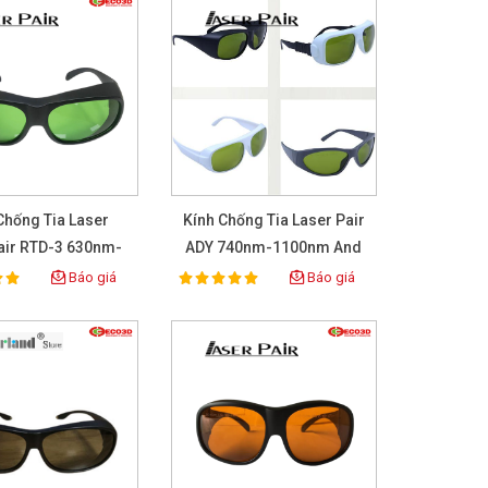
Chống Tia Laser
Kính Chống Tia Laser Pair
air RTD-3 630nm-
ADY 740nm-1100nm And
660nm
780nm-1070nm
Báo giá
Báo giá
100%
ing:
Rating: