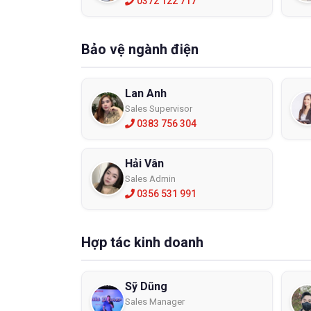
0372 122 717
- Kính b
- Kính 
Bảo vệ ngành điện
Mua kí
Công Ty
Lan Anh
Dù mới 
Sales Supervisor
bảo hộ n
0383 756 304
ECO3D l
gian. Đ
được sả
Hải Vân
Sales Admin
Để nâng
0356 531 991
với đó 
một lựa
Hợp tác kinh doanh
Sỹ Dũng
Sales Manager