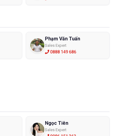
Phạm Văn Tuấn
Sales Expert
0888 149 686
xã hội từ y học, công nghiệp, quân sự, dân dụng… Đây
ệt Nam chưa có một tiêu chuẩn an toàn nào để đánh
iết bị có sử dụng nguồn năng lượng laser này
ác tài liệu hướng dẫn sử dụng an toàn laser cần phải
ộng khi vận hành, sử dụng các thiết bị có sử dụng
ới trời nắng gắt, giúp tránh tia UV, laser cực tốt. Là
ững ngành nghề làm việc trong môi trường ánh sang
cho mắt.
Ngọc Tiên
Sales Expert