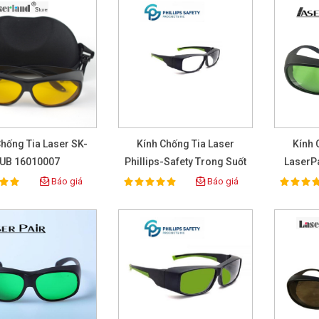
Chống Tia Laser SK-
Kính Chống Tia Laser
Kính 
UB 16010007
Phillips-Safety Trong Suốt
LaserP
17001
Báo giá
Báo giá
100%
100%
ting:
Rating:
Rat