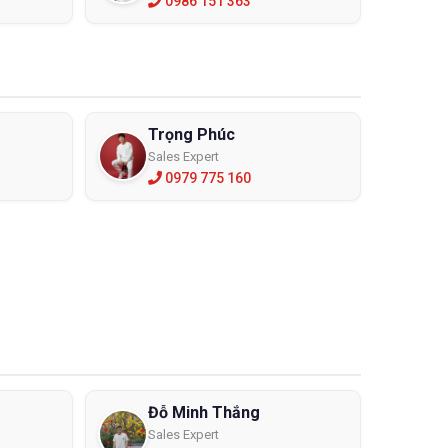
0986 151 363
u và phân phối các thiết bị bảo hộ lao chính hãng.
Trọng Phúc
hế của mình hơn trên thị trường. Ngoài các thiết bị
 dòng sản phẩm của ECO3D đang mở rộng phân phối.
Sales Expert
0979 775 160
nh. Bởi công ty nhập khẩu trực tiếp không qua trung
 các khóa huấn luyện nước ngoài đảm bảo sẽ tư vấn
ãi hơn với chính sách trước và sau bán của ECO3D.
cao với các đơn hàng lớn và khách hàng lâu năm cùng
ết mua kính chống tia laser ở đâu thì ECO3D chính là
Đỗ Minh Thắng
Sales Expert