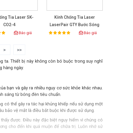
ống Tia Laser SK-
Kính Chống Tia Laser
CO2-4
LaserPair GTY Bước Sóng
200nm-540nm Và 900nm-
Báo giá
Báo giá
100%
ing:
Rating:
1100nm
>
>>
ng ta. Thiết bị này không còn bó buộc trong suy nghĩ
g hàng ngày.
 của bạn và gây ra nhiều nguy cơ sức khỏe khác nhau.
nh sáng từ bóng đèn tiêu chuẩn.
ng có thể gây ra tác hại khủng khiếp nếu sử dụng một
cầu bảo vệ mắt là điều bắt buộc khi được sử dụng.
 thấy được. Điều này đặc biệt nguy hiểm vì chúng có
ơng cho đến khi quá muộn để chữa trị. Luôn nhớ sử