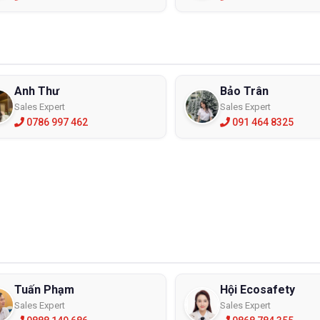
Anh Thư
Bảo Trân
Sales Expert
Sales Expert
0786 997 462
091 464 8325
y nguồn năng lượng laser đã được sử dụng trong tất cả lĩnh vực của 
nguồn năng lượng mới được ứng dụng vào sản xuất và hiện tại ở Vi
 độ an toàn cũng như các quy trình vận hành, sử dụng an toàn các th
 vậy mà việc nghiên cứu về các vấn đề an toàn, cũng như biên soạn c
an tâm và thực hiện để góp phần bảo đảm an toàn cho người lao đ
ng lượng laser tại các cơ sở sản xuất công nghiệp.
ại kính chống tia laser thông dụng
 xuất thiết kế để phục vụ người lao động thường xuyên phải làm việc dư
nh không giới hạn tầm nhìn, có khả năng chống va đập cực cao. Nh
a chất, bụi, vật cứng nên sử dung loại kính này để đảm bảo an toàn 
Tuấn Phạm
Hội Ecosafety
Sales Expert
Sales Expert
hống tia laser Lakeland SK-3