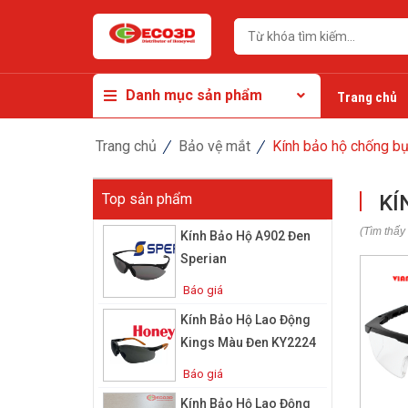
Danh mục sản phẩm
Trang chủ
Trang chủ
Bảo vệ mắt
Kính bảo hộ chống bụ
Top sản phẩm
KÍ
(Tìm thấy
Kính Bảo Hộ A902 Đen
Sperian
Báo giá
Kính Bảo Hộ Lao Động
Kings Màu Đen KY2224
Báo giá
Kính Bảo Hộ Lao Động