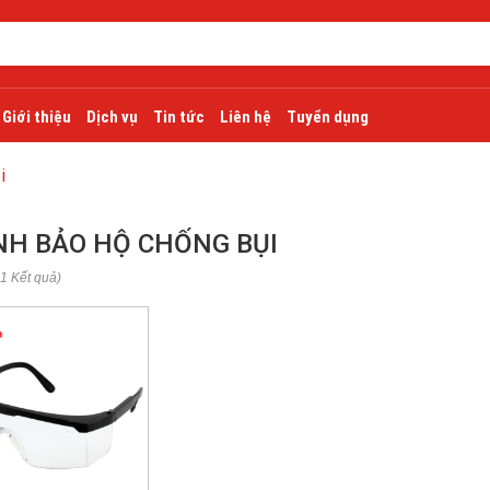
Giới thiệu
Dịch vụ
Tin tức
Liên hệ
Tuyển dụng
i
NH BẢO HỘ CHỐNG BỤI
 1 Kết quả)