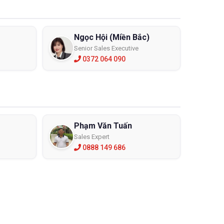
Ngọc Hội (Miền Bắc)
Senior Sales Executive
0372 064 090
ặc điểm và đặc tính khác nhau. Do đó, người dùng cần
của mình hay không.
nh cong với tròng kính lớn. Thiết kế như này sẽ giúp
 tham khảo kiểu dáng một số thương hiệu
kính chống
Phạm Văn Tuấn
Sales Expert
0888 149 686
t liệu này có trọng lượng nhẹ hơn 10 lần so với trọng
 tốt hơn, không chịu ảnh hưởng nhiều như nứt, vỡ nếu
ng lựa chọn hoàn hảo nhất đối với bạn là
kính chống
việc ngoài trời thì việc tiếp xúc với tia UV có hại là