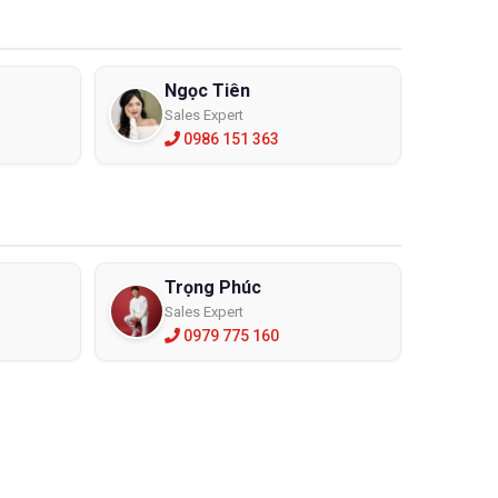
ng tia UV sẽ lựa chọn tốt nhất cho ban.
u sẽ có cấu tạo riêng biệt. Điều này giúp người dùng
Ngọc Tiên
uyên cho bạn trong chọn mua kính bảo hộ chống bụi
Sales Expert
0986 151 363
ảm thiểu sự xô lệch và tách rời của kính khi bạn hoạt
Trọng Phúc
Sales Expert
0979 775 160