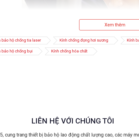
Xem thêm
 bảo hộ chống tia laser
Kính chống đọng hơi sương
Kính b
h bảo hộ chống bụi
Kính chống hóa chất
o hộ chống bụi thường được thiết kế hình vòng cung, cong theo hìn
h thường trong suốt hoặc đen thêm nhiều lựa chọn với người dùng hơ
ầy xước giúp giảm thiểu tối đa sự bám bẩn của bụi.
LIÊN HỆ VỚI CHÚNG TÔI
vài lưu ý khi mua kính bảo hộ chống bụi
, cung trang thiết bị bảo hộ lao động chất lượng cao, các máy m