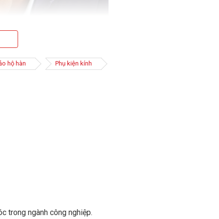
ảo hộ hàn
Phụ kiện kính
h dáng khuôn mặt, giúp ôm sát phần mắt và ngăn chặn
n. Điểm đặc biệt của kính chính là có thêm 1 lớp phủ
óc trong ngành công nghiệp.