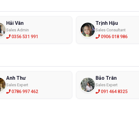
Hải Vân
Trịnh Hậu
Sales Admin
Sales Consultant
0356 531 991
0906 018 986
o hộ chống bụi được phân phối bởi rất nhiều thương hiệu cùng các đ
 thật kỹ trước khi mua xem kính có phù hợp với nôi trường làm việc 
dáng
mắt được bảo vệ toàn diện, bạn nên chọn kính có gọng và mắt kính hì
 khuôn mặt, ngăn chặn tối đa sự xâm nhập của bụi bẩn. Bạn có thể
Anh Thư
Bảo Trân
tiếng như :
kính bảo hộ chống bụi
Honeywell, king’s, Sperian, 3M,….
Sales Expert
Sales Expert
iệu
0786 997 462
091 464 8325
chọn kính bảo hộ chống bụi được làm từ chất liệu polycarbonate. Chấ
ính được làm từ thủy tinh. Bên cạnh đó, nó cũng giúp kính có độ bền
rơi trong quá trình di chuyển hay làm việc.
năng
 trăm loại
kính chống bụi
với đặc điểm và tính năng khác nhau. Như
ích hợp khả năng chống tia UV. Vì với những ai thường xuyên phải làm 