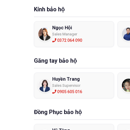
Mua 
Kính bảo hộ
Công ty
Các sản
nguồn g
Ngọc Hội
Liên hệ:
Sales Manager
0372 064 090
Găng tay bảo hộ
Huyền Trang
Sales Supervisor
0905 605 016
Đồng Phục bảo hộ