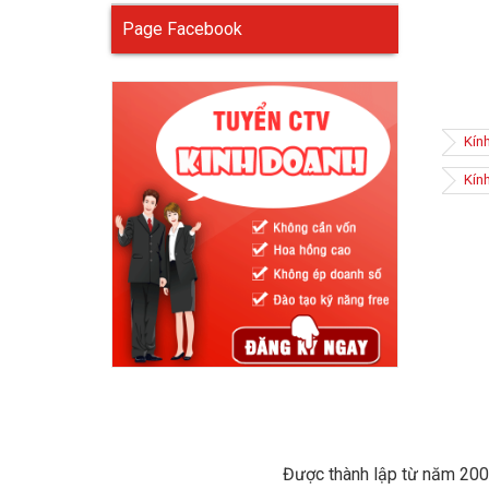
Page Facebook
Kính
Kín
Kính bả
bụi bẩn.
Màu kín
chống tr
Một 
Được thành lập từ năm 2005