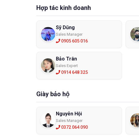
Hợp tác kinh doanh
Sỹ Dũng
Sales Manager
0905 605 016
Cách
Bên cạn
Bảo Trân
này giú
Sales Expert
dụng kí
0914 648 325
Bạn phả
động sẽ
Giày bảo hộ
30 độ C.
Nguyễn Hội
X
Sales Manager
0372 064 090