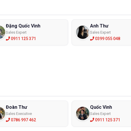
Đặng Quốc Vinh
Anh Thư
Sales Expert
Sales Expert
0911 125 371
0399 055 048
 vệ sinh và bảo quản kính chống bụi
h những đặc điểm bên ngoài và những tính năng thì bạn cũng cần tìm
p bạn sử dụng đúng cách và gia tăng độ bền cho kính cũng như bảo
nh sai cách, sai mục đích sẽ gây ra những thương tổn không đáng có
i tìm hiểu kính được dùng trong những môi trường như thế nào? Nh
 được sử dụng trong các công trường khói bụi như : khai thác, xây d
Đoàn Thư
Quốc Vinh
em thêm:
100 kính bảo hộ lao động nhập khẩu chính 
Sales Executive
Sales Expert
0786 997 462
0911 125 371