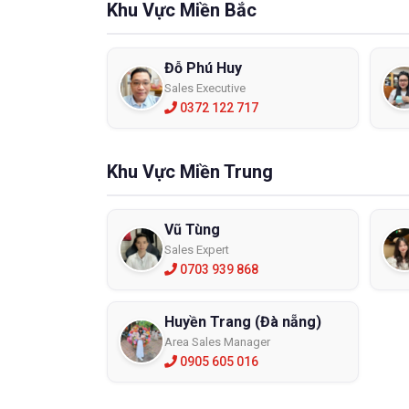
Khu Vực Miền Bắc
Đỗ Phú Huy
Sales Executive
0372 122 717
Kính bả
lựa chọn
Kiểu 
Khu Vực Miền Trung
Để đôi 
ôm trọn
Vũ Tùng
bụi
nổi 
Sales Expert
Chất l
0703 939 868
Bạn nên 
lượng k
Huyền Trang (Đà nẵng)
kính bị 
Area Sales Manager
Tính 
0905 605 016
Có hàng
bụi
có t