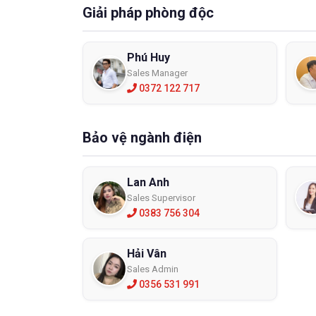
điều khô
Giải pháp phòng độc
Cấu t
Mỗi một
Phú Huy
phân bi
Sales Manager
chính là
0372 122 717
Tại sao 
động mạ
Bảo vệ ngành điện
Lan Anh
Sales Supervisor
0383 756 304
Hải Vân
Sales Admin
0356 531 991