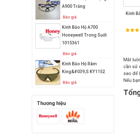
A900 Trắng
Kính B
Báo giá
Kính Bảo Hộ A700
100%
Ra
Honeywell Trong Suốt
1015361
Báo giá
Mắt luô
Kính Bảo Hộ Râm
cần sử 
King&#039;s KY1152
sao để 
Nếu bạn
Báo giá
Tổng
Thương hiệu