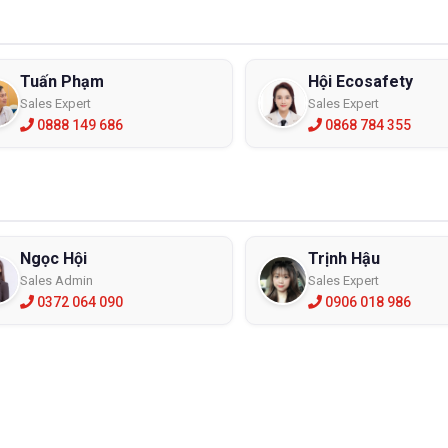
ng thể tránh khỏi. Do đó, một chiếc kính bảo hộ chống bụi có thể chố
ạo
 loại
kính bảo hộ lao động chống bụi
của mỗi thương hiệu khác nha
Tuấn Phạm
Hội Ecosafety
ệt được thương hiệu cũng như tính năng của chúng. Nhưng lời kh
Sales Expert
Sales Expert
 kính có cấu tạo gọng và tròng kính liền nhau
0888 149 686
0868 784 355
lại vậy? Vì
kính chống bụi
có gọng và tròng kính liền nhau sẽ giúp gi
nh hoặc sử dụng trong thời gian dài.
Ngọc Hội
Trịnh Hậu
Sales Admin
Sales Expert
0372 064 090
0906 018 986