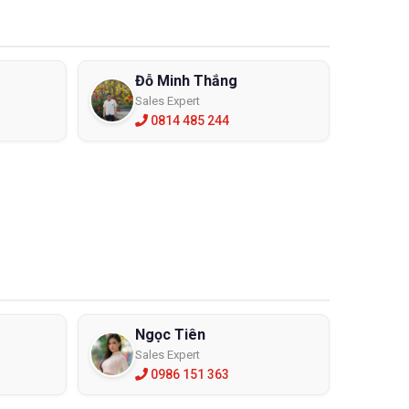
Đỗ Minh Thắng
Sales Expert
0814 485 244
 hiểu thật kỹ về cách sử dụng và bảo quản kính. Điều
 vệ mắt tốt hơn. Bởi nếu bạn không tìm hiểu mà sử
 cho mắt.
iệt độ bảo quản ra sao? Thường thì kính bảo hộ lao
ựng, chế biến lâm sản, ….Và bảo quản ở nhiệt độ dưới
Ngọc Tiên
hãng tại ECO3D
Sales Expert
0986 151 363