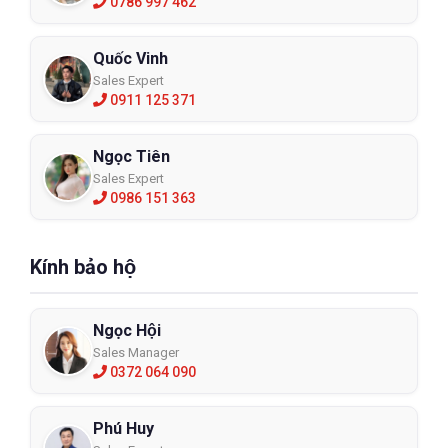
0786 997 462
Quốc Vinh
Sales Expert
0911 125 371
Ngọc Tiên
Sales Expert
0986 151 363
Kính bảo hộ
Ngọc Hội
Sales Manager
0372 064 090
Phú Huy