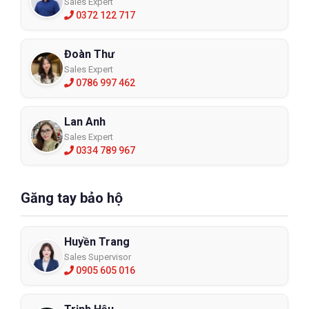
Sales Expert
0372 122 717
Đoàn Thư
Sales Expert
0786 997 462
Lan Anh
Sales Expert
0334 789 967
Găng tay bảo hộ
Huyền Trang
Sales Supervisor
0905 605 016