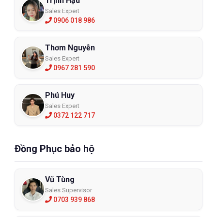
Trịnh Hậu
Sales Expert
0906 018 986
Thơm Nguyễn
Sales Expert
0967 281 590
Phú Huy
Sales Expert
0372 122 717
Đồng Phục bảo hộ
Vũ Tùng
Sales Supervisor
0703 939 868