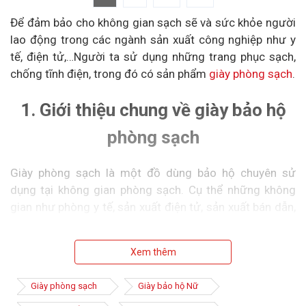
Để đảm bảo cho không gian sạch sẽ và sức khỏe người
lao động trong các ngành sản xuất công nghiệp như y
tế, điện tử,…Người ta sử dụng những trang phục sạch,
chống tĩnh điện, trong đó có sản phẩm
giày phòng sạch
.
1. Giới thiệu chung về giày bảo hộ
phòng sạch
Giày phòng sạch là một đồ dùng bảo hộ chuyên sử
dụng tại không gian phòng sạch. Cụ thể những không
gian như phòng y tế, sản xuất điện tử, sản xuất bán dẫn,
…vô cùng nguy hiểm cho người công nhân khi làm việc.
Xem thêm
Đặc biệt là những môi trường công nghiệp mà nhiễm
điện, tĩnh điện thì giày có tác dụng bảo hộ chống tĩnh
Giày phòng sạch
Giày bảo hộ Nữ
điện. Chúng ngăn ngừa những nguy cơ gây mất an toàn