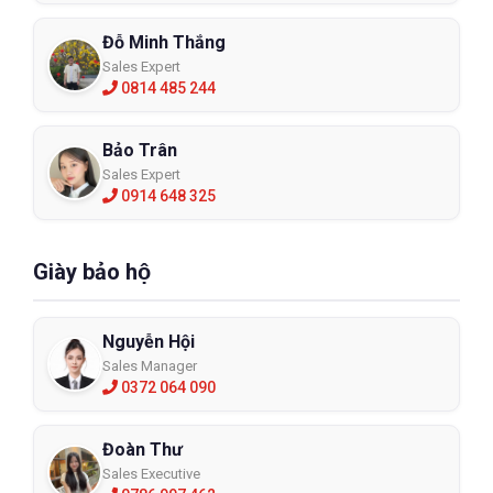
Đỗ Minh Thắng
Sales Expert
0814 485 244
Bảo Trân
Sales Expert
0914 648 325
Giày bảo hộ
Nguyễn Hội
Sales Manager
0372 064 090
Đoàn Thư
Sales Executive