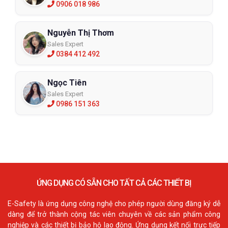
0906 018 986
Nguyễn Thị Thơm
Sales Expert
0384 412 492
Ngọc Tiên
Sales Expert
0986 151 363
ỨNG DỤNG CÓ SẴN CHO TẤT CẢ CÁC THIẾT BỊ
E-Safety là ứng dụng công nghệ cho phép người dùng đăng ký dễ
dàng để trở thành cộng tác viên chuyên về các sản phẩm công
nghiệp và các thiết bị bảo hộ lao động. Ứng dụng kết nối trực tiếp