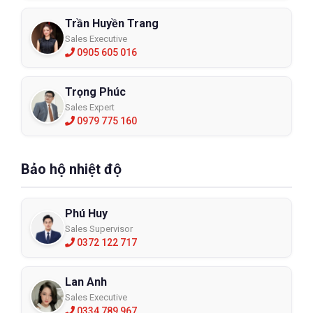
Trần Huyền Trang
Sales Executive
0905 605 016
Trọng Phúc
Sales Expert
0979 775 160
Bảo hộ nhiệt độ
Phú Huy
Sales Supervisor
0372 122 717
Lan Anh
Sales Executive
0334 789 967