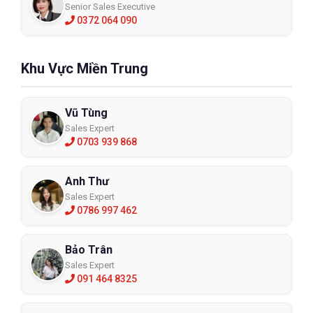
Senior Sales Executive
0372 064 090
Khu Vực Miền Trung
Vũ Tùng
Sales Expert
0703 939 868
Anh Thư
Sales Expert
0786 997 462
Bảo Trân
Sales Expert
091 464 8325