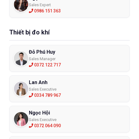
Sales Expert
0986 151 363
Thiết bị đo khí
Đỗ Phú Huy
Sales Manager
0372 122 717
Lan Anh
Sales Executive
0334 789 967
Ngọc Hội
Sales Executive
0372 064 090