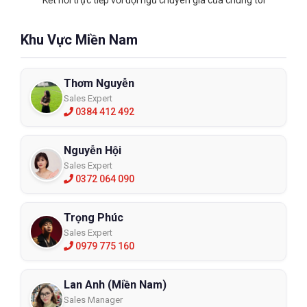
Kết nối trực tiếp với đội ngũ chuyên gia của chúng tôi
Khu Vực Miền Nam
Thơm Nguyễn
Sales Expert
0384 412 492
Nguyễn Hội
Sales Expert
0372 064 090
Trọng Phúc
Sales Expert
0979 775 160
Lan Anh (Miền Nam)
Sales Manager