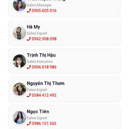
Sales Manager
0905 605 016
Hà My
Sales Expert
0942 908 098
Trịnh Thị Hậu
Sales Executive
0906 018 986
Nguyễn Thị Thơm
Sales Expert
0384 412 492
Ngọc Tiên
Sales Expert
0986 151 363