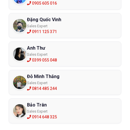
0905 605 016
Đặng Quốc Vinh
Sales Expert
0911 125 371
Anh Thư
Sales Expert
0399 055 048
Đỗ Minh Thắng
Sales Expert
0814 485 244
Bảo Trân
Sales Expert
0914 648 325