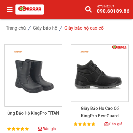
HOTLINE 24/7
090.60189.86
Trang chủ
Giày bảo hộ
Giày bảo hộ cao cổ
Giày Bảo Hộ Cao Cổ
Ủng Bảo Hộ KingPro TITAN
KingPro BestGuard
Báo giá
100%
Rating:
Báo giá
100%
Rating: