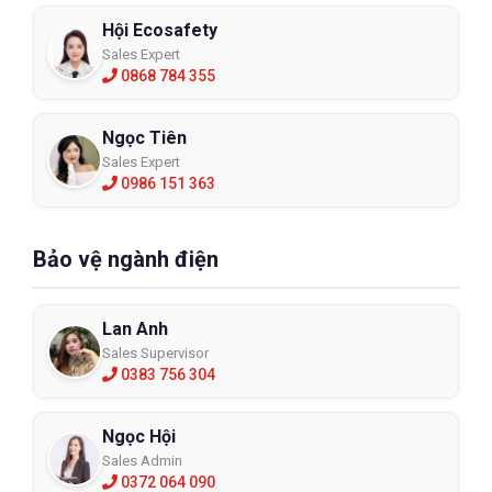
Hội Ecosafety
Sales Expert
0868 784 355
Ngọc Tiên
Sales Expert
0986 151 363
Bảo vệ ngành điện
Lan Anh
Sales Supervisor
0383 756 304
Ngọc Hội
Sales Admin
0372 064 090