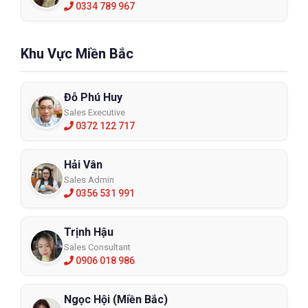
0334 789 967
Khu Vực Miền Bắc
Đỗ Phú Huy
Sales Executive
0372 122 717
Hải Vân
Sales Admin
0356 531 991
Trịnh Hậu
Sales Consultant
0906 018 986
Ngọc Hội (Miền Bắc)