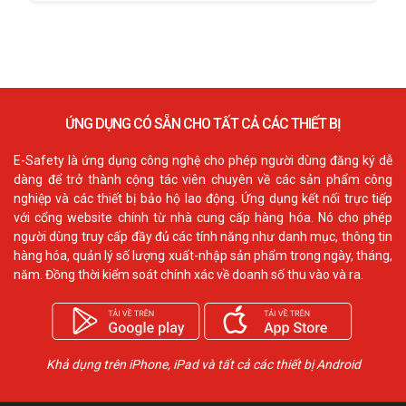
ỨNG DỤNG CÓ SẴN CHO TẤT CẢ CÁC THIẾT BỊ
E-Safety là ứng dụng công nghệ cho phép người dùng đăng ký dễ
dàng để trở thành cộng tác viên chuyên về các sản phẩm công
nghiệp và các thiết bị bảo hộ lao động. Ứng dụng kết nối trực tiếp
với cổng website chính từ nhà cung cấp hàng hóa. Nó cho phép
người dùng truy cấp đầy đủ các tính năng như danh mục, thông tin
hàng hóa, quản lý số lượng xuất-nhập sản phẩm trong ngày, tháng,
năm. Đồng thời kiểm soát chính xác về doanh số thu vào và ra.
Khả dụng trên iPhone, iPad và tất cả các thiết bị Android