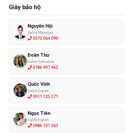
Giày bảo hộ
Nguyễn Hội
Sales Manager
0372 064 090
Đoàn Thư
Sales Executive
0786 997 462
Quốc Vinh
Sales Expert
0911 125 371
Ngọc Tiên
Sales Expert
0986 151 363