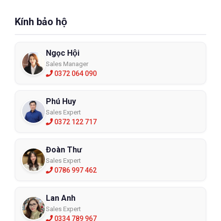
Kính bảo hộ
Ngọc Hội
Sales Manager
0372 064 090
Phú Huy
Sales Expert
0372 122 717
Đoàn Thư
Sales Expert
0786 997 462
Lan Anh
Sales Expert
0334 789 967