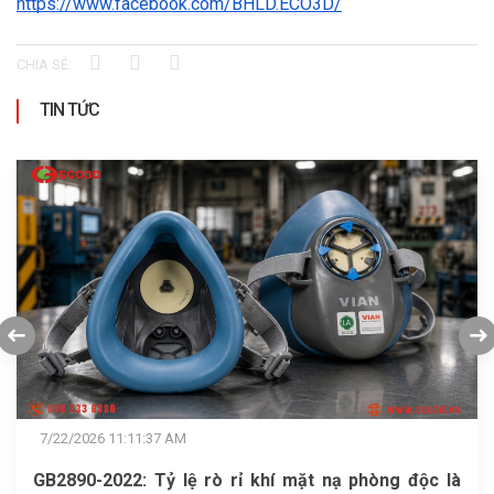
https://www.facebook.com/BHLD.ECO3D/
CHIA SẺ:
TIN TỨC
7/21/2026 4:21:40 PM
Giày bảo hộ KingPro Urban S104 sẵn kho số lượng