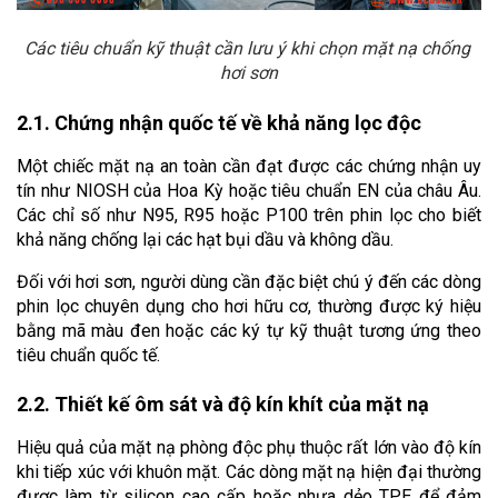
Các tiêu chuẩn kỹ thuật cần lưu ý khi chọn mặt nạ chống 
hơi sơn
2.1. Chứng nhận quốc tế về khả năng lọc độc
Một chiếc mặt nạ an toàn cần đạt được các chứng nhận uy 
tín như NIOSH của Hoa Kỳ hoặc tiêu chuẩn EN của châu Âu. 
Các chỉ số như N95, R95 hoặc P100 trên phin lọc cho biết 
khả năng chống lại các hạt bụi dầu và không dầu. 
Đối với hơi sơn, người dùng cần đặc biệt chú ý đến các dòng 
phin lọc chuyên dụng cho hơi hữu cơ, thường được ký hiệu 
bằng mã màu đen hoặc các ký tự kỹ thuật tương ứng theo 
tiêu chuẩn quốc tế.
2.2. Thiết kế ôm sát và độ kín khít của mặt nạ
Hiệu quả của mặt nạ phòng độc phụ thuộc rất lớn vào độ kín 
khi tiếp xúc với khuôn mặt. Các dòng mặt nạ hiện đại thường 
được làm từ silicon cao cấp hoặc nhựa dẻo TPE để đảm 