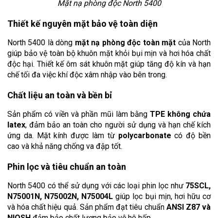
Mặt nạ phòng độc North 5400
Thiết kế nguyên mặt bảo vệ toàn diện
North 5400 là dòng 
mặt nạ phòng độc toàn mặt
 của North 
giúp bảo vệ toàn bộ khuôn mặt khỏi bụi mịn và hơi hóa chất 
độc hại. Thiết kế ôm sát khuôn mặt giúp tăng độ kín và hạn 
chế tối đa việc khí độc xâm nhập vào bên trong.
Chất liệu an toàn và bền bỉ
Sản phẩm có viền và phần mũi làm bằng 
TPE không chứa 
latex
, đảm bảo an toàn cho người sử dụng và hạn chế kích 
ứng da. Mặt kính được làm từ 
polycarbonate
 có độ bền 
cao và khả năng chống va đập tốt. 
Phin lọc và tiêu chuẩn an toàn
North 5400 có thể sử dụng với các loại phin lọc như 
75SCL, 
N75001N, N75002N, N75004L
 giúp lọc bụi mịn, hơi hữu cơ 
và hóa chất hiệu quả. Sản phẩm đạt tiêu chuẩn 
ANSI Z87 và 
NIOSH
 đảm bảo chất lượng bảo vệ hô hấp.