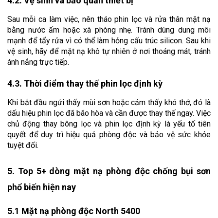
4.2. Vệ sinh và bảo quản thiết bị
Sau mỗi ca làm việc, nên tháo phin lọc và rửa thân mặt nạ 
bằng nước ấm hoặc xà phòng nhẹ. Tránh dùng dung môi 
mạnh để tẩy rửa vì có thể làm hỏng cấu trúc silicon. Sau khi 
vệ sinh, hãy để mặt nạ khô tự nhiên ở nơi thoáng mát, tránh 
ánh nắng trực tiếp.
4.3. Thời điểm thay thế phin lọc định kỳ
Khi bắt đầu ngửi thấy mùi sơn hoặc cảm thấy khó thở, đó là 
dấu hiệu phin lọc đã bão hòa và cần được thay thế ngay. Việc 
chủ động thay bông lọc và phin lọc định kỳ là yếu tố tiên 
quyết để duy trì hiệu quả phòng độc và bảo vệ sức khỏe 
tuyệt đối.
5. Top 5+ dòng mặt nạ phòng độc chống bụi sơn 
phổ biến hiện nay
5.1 Mặt nạ phòng độc North 5400