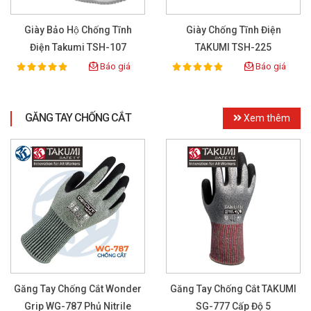
Giày Bảo Hộ Chống Tĩnh
Giày Chống Tĩnh Điện
Điện Takumi TSH-107
TAKUMI TSH-225
Báo giá
Báo giá
100%
100%
Rating:
Rating:
GĂNG TAY CHỐNG CẮT
Xem thêm
Găng Tay Chống Cắt Wonder
Găng Tay Chống Cắt TAKUMI
Grip WG-787 Phủ Nitrile
SG-777 Cấp Độ 5