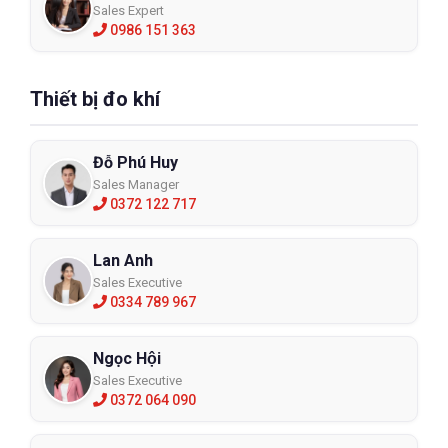
Sales Expert
0986 151 363
Thiết bị đo khí
Đỗ Phú Huy
Sales Manager
0372 122 717
Lan Anh
Sales Executive
0334 789 967
Ngọc Hội
Sales Executive
0372 064 090