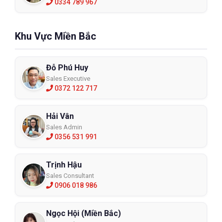
0334 789 967
Khu Vực Miền Bắc
Đỗ Phú Huy
Sales Executive
0372 122 717
Hải Vân
Sales Admin
0356 531 991
Trịnh Hậu
Sales Consultant
0906 018 986
Ngọc Hội (Miền Bắc)