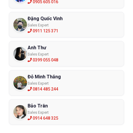
0905 605 016
Đặng Quốc Vinh
Sales Expert
0911 125 371
Anh Thư
Sales Expert
0399 055 048
Đỗ Minh Thắng
Sales Expert
0814 485 244
Bảo Trân
Sales Expert
0914 648 325