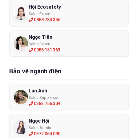
Hội Ecosafety
Sales Expert
0868 784 355
Ngọc Tiên
Sales Expert
0986 151 363
Bảo vệ ngành điện
Lan Anh
Sales Supervisor
0383 756 304
Ngọc Hội
Sales Admin
0372 064 090