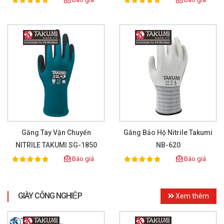
100%
100%
Rating:
Rating:
Găng Tay Vận Chuyển
Găng Bảo Hộ Nitrile Takumi
NITRILE TAKUMI SG-1850
NB-620
Báo giá
Báo giá
100%
100%
Rating:
Rating:
GIÀY CÔNG NGHIỆP
Xem thêm