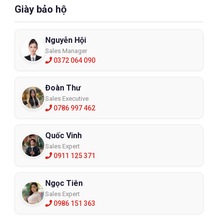
Giày bảo hộ
Nguyễn Hội
Sales Manager
0372 064 090
Đoàn Thư
Sales Executive
0786 997 462
Quốc Vinh
Sales Expert
0911 125 371
Ngọc Tiên
Sales Expert
0986 151 363