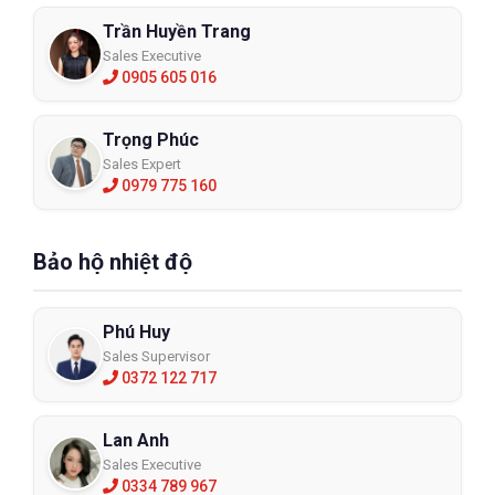
Trần Huyền Trang
Sales Executive
0905 605 016
Trọng Phúc
Sales Expert
0979 775 160
Bảo hộ nhiệt độ
Phú Huy
Sales Supervisor
0372 122 717
Lan Anh
Sales Executive
0334 789 967