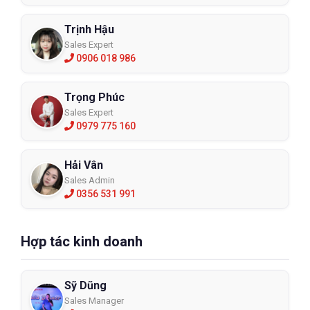
Trịnh Hậu
Sales Expert
0906 018 986
Trọng Phúc
Sales Expert
0979 775 160
Hải Vân
Sales Admin
0356 531 991
Hợp tác kinh doanh
Sỹ Dũng
Sales Manager