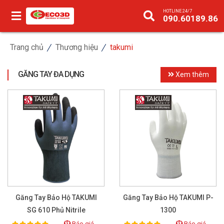
HOTLINE 24/7
090.60189.86
Trang chủ
Thương hiệu
takumi
GĂNG TAY ĐA DỤNG
Xem thêm
Găng Tay Bảo Hộ TAKUMI
Găng Tay Bảo Hộ TAKUMI P-
SG 610 Phủ Nitrile
1300
Báo giá
Báo giá