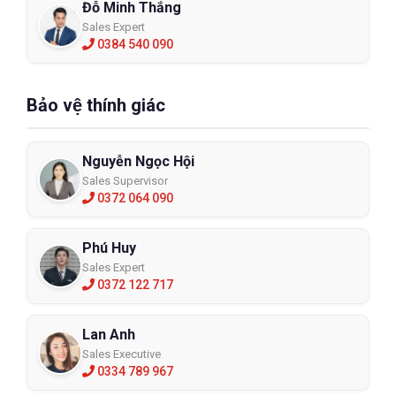
Đỗ Minh Thắng
Sales Expert
0384 540 090
Bảo vệ thính giác
Nguyễn Ngọc Hội
Sales Supervisor
0372 064 090
Phú Huy
Sales Expert
0372 122 717
Lan Anh
Sales Executive
0334 789 967