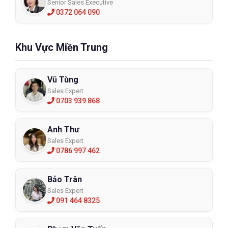
Senior Sales Executive
0372 064 090
Khu Vực Miền Trung
Vũ Tùng
Sales Expert
0703 939 868
Anh Thư
Sales Expert
0786 997 462
Bảo Trân
Sales Expert
091 464 8325