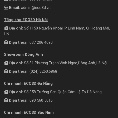
Email:
admin@eco3d.vn
Tổng kho ECO3D Hà Nội
Địa chỉ:
Số 1150 Nguyễn Khoái, P Lĩnh Nam, Q, Hoàng Mai,
HN
Điện thoại:
037 206 4090
Showroom Đông Anh
Địa chỉ:
Số 81 Phương Trạch,Vĩnh Ngọc,Đông Anh,Hà Nội
Điện thoại:
(024) 3260.6868
Chi nhánh ECO3D Đà Nẵng
Địa chỉ:
Số 358 Trường Sơn Quận Cẩm Lệ Tp Đà Nẵng
Điện thoại:
090 560 5016
Chi nhánh ECO3D Bắc Ninh