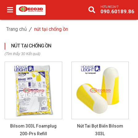
HOTLINE 24/7
090.60189.86
Trang chủ
nút tại chống ồn
NÚT TẠI CHỐNG ỒN
(Tìm thấy 30 Kết quả)
Bilsom 303L Foamplug
Nút Tai Bọt Biển Bilsom
200-Prs Refill
303L