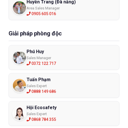
Huyền Trang (Đà nẵng)
Area Sales Manager
0905 605 016
Giải pháp phòng độc
Phú Huy
Sales Manager
0372 122 717
Tuấn Phạm
Sales Expert
0888 149 686
Hội Ecosafety
Sales Expert
0868 784 355