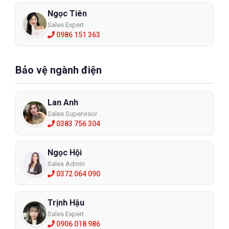
Ngọc Tiên
Sales Expert
0986 151 363
Bảo vệ ngành điện
Lan Anh
Sales Supervisor
0383 756 304
Ngọc Hội
Sales Admin
0372 064 090
Trịnh Hậu
Sales Expert
0906 018 986