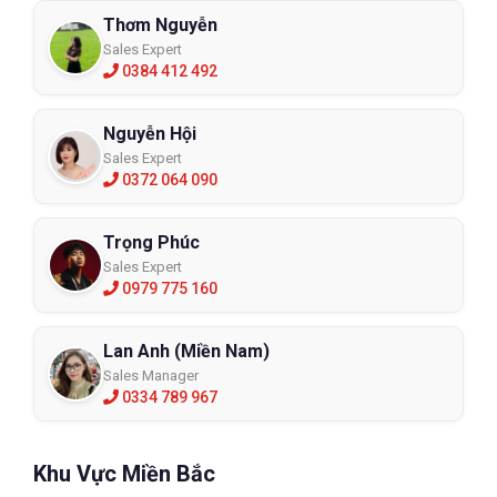
Thơm Nguyễn
Sales Expert
0384 412 492
Nguyễn Hội
Sales Expert
0372 064 090
Trọng Phúc
Sales Expert
0979 775 160
Lan Anh (Miền Nam)
Sales Manager
0334 789 967
Khu Vực Miền Bắc