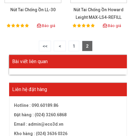
Nút Tai Chống Ồn LL-30
Nút Tai Chống Ồn Howard
Leight MAX-LS4-REFILL
Báo giá
Báo giá
100%
100%
Rating:
Rating:
<<
<
1
2
Bài viết liên quan
Liên hệ đặt hàng
Hotline :
090.60189.86
Đặt hàng : (024) 3260.6868
Email :
admin@eco3d.vn
Kho hàng : (024) 3636 0326