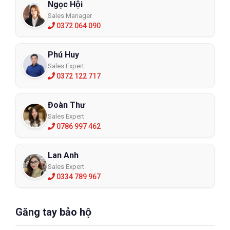
Ngọc Hội
Sales Manager
0372 064 090
Phú Huy
Sales Expert
0372 122 717
Đoàn Thư
Sales Expert
0786 997 462
Lan Anh
Sales Expert
0334 789 967
Găng tay bảo hộ