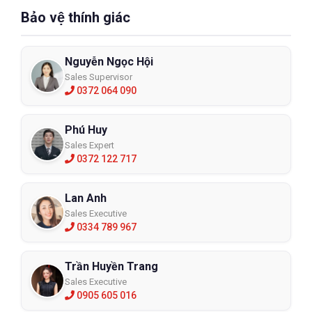
Bảo vệ thính giác
Nguyễn Ngọc Hội
Sales Supervisor
0372 064 090
Phú Huy
Sales Expert
0372 122 717
Lan Anh
Sales Executive
0334 789 967
Trần Huyền Trang
Sales Executive
0905 605 016