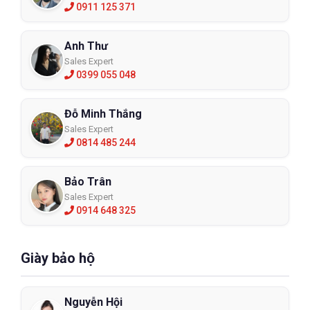
0911 125 371
Anh Thư
Sales Expert
0399 055 048
Đỗ Minh Thắng
Sales Expert
0814 485 244
Bảo Trân
Sales Expert
0914 648 325
Giày bảo hộ
Nguyễn Hội