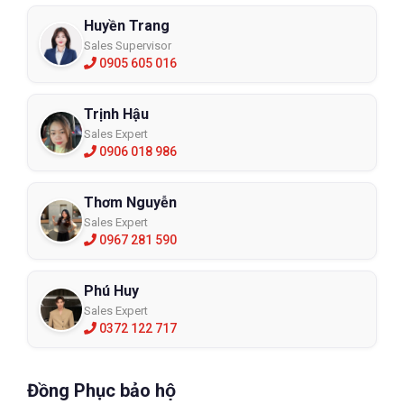
Huyền Trang
Sales Supervisor
0905 605 016
Trịnh Hậu
Sales Expert
0906 018 986
Thơm Nguyễn
Sales Expert
0967 281 590
Phú Huy
Sales Expert
0372 122 717
Đồng Phục bảo hộ