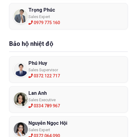
Trọng Phúc
Sales Expert
0979 775 160
Bảo hộ nhiệt độ
Phú Huy
Sales Supervisor
0372 122 717
Lan Anh
Sales Executive
0334 789 967
Nguyễn Ngọc Hội
Sales Expert
0372 064 090