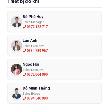
Thiết bị đo khí
Đỗ Phú Huy
Sales Manager
0372 122 717
Lan Anh
Sales Executive
0334 789 967
Ngọc Hội
Sales Executive
0372 064 090
Đỗ Minh Thắng
Sales Expert
0384 540 090