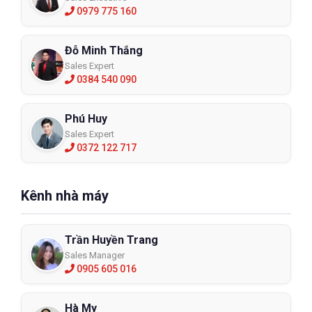
0979 775 160
Đỗ Minh Thắng
Sales Expert
0384 540 090
Phú Huy
Sales Expert
0372 122 717
Kênh nhà máy
Trần Huyền Trang
Sales Manager
0905 605 016
Hà My