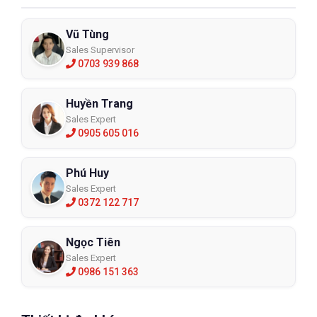
Vũ Tùng
Sales Supervisor
0703 939 868
Huyền Trang
Sales Expert
0905 605 016
Phú Huy
Sales Expert
0372 122 717
Ngọc Tiên
Sales Expert
0986 151 363