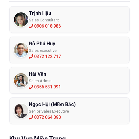
Trịnh Hậu
Sales Consultant
0906 018 986
Đỗ Phú Huy
Sales Executive
0372 122 717
Hải Vân
Sales Admin
0356 531 991
Ngọc Hội (Miền Bắc)
Senior Sales Executive
0372 064 090
Khu Vực Miền Trung