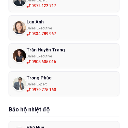
Sales Expert
0372 122 717
Lan Anh
Sales Executive
0334 789 967
Trần Huyền Trang
Sales Executive
0905 605 016
Trọng Phúc
Sales Expert
0979 775 160
Bảo hộ nhiệt độ
Phú Huy