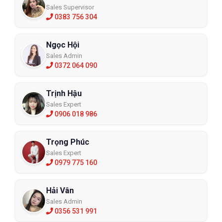
Sales Supervisor
0383 756 304
Ngọc Hội
Sales Admin
0372 064 090
Trịnh Hậu
Sales Expert
0906 018 986
Trọng Phúc
Sales Expert
0979 775 160
Hải Vân
Sales Admin
0356 531 991