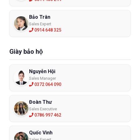
Bảo Trân
Sales Expert
0914 648 325
Giày bảo hộ
Nguyễn Hội
Sales Manager
0372 064 090
Đoàn Thư
Sales Executive
0786 997 462
Quốc Vinh
Sales Expert