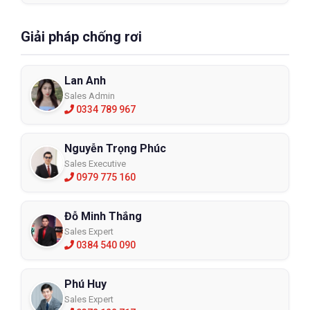
Giải pháp chống rơi
Lan Anh
Sales Admin
0334 789 967
Nguyễn Trọng Phúc
Sales Executive
0979 775 160
Đỗ Minh Thắng
Sales Expert
0384 540 090
Phú Huy
Sales Expert