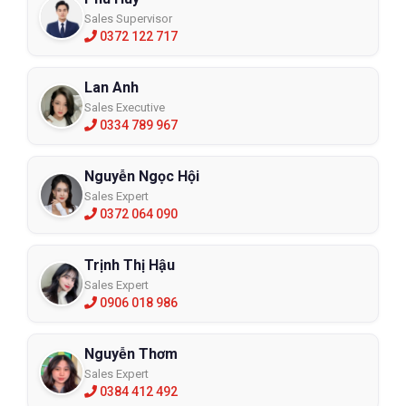
Sales Supervisor
0372 122 717
Lan Anh
Sales Executive
0334 789 967
Nguyễn Ngọc Hội
Sales Expert
0372 064 090
Trịnh Thị Hậu
Sales Expert
0906 018 986
Nguyễn Thơm
Sales Expert
0384 412 492