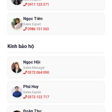
0911 125 371
Ngọc Tiên
Sales Expert
0986 151 363
Kính bảo hộ
Ngọc Hội
Sales Manager
0372 064 090
Phú Huy
Sales Expert
0372 122 717
Đoàn Thư