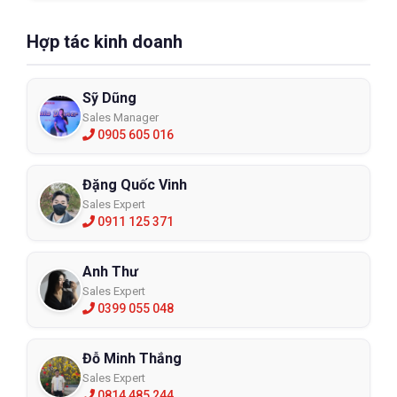
Hợp tác kinh doanh
Sỹ Dũng
Sales Manager
0905 605 016
Đặng Quốc Vinh
Sales Expert
0911 125 371
Anh Thư
Sales Expert
0399 055 048
Đỗ Minh Thắng
Sales Expert
0814 485 244