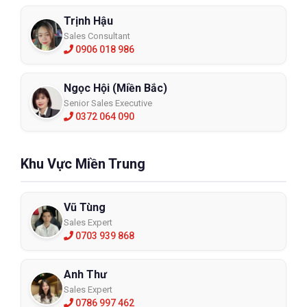
Trịnh Hậu
Sales Consultant
0906 018 986
Ngọc Hội (Miền Bắc)
Senior Sales Executive
0372 064 090
Khu Vực Miền Trung
Vũ Tùng
Sales Expert
0703 939 868
Anh Thư
Sales Expert
0786 997 462