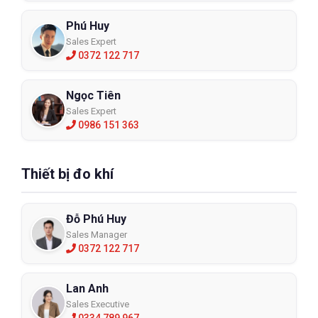
Phú Huy
Sales Expert
0372 122 717
Ngọc Tiên
Sales Expert
0986 151 363
Thiết bị đo khí
Đỗ Phú Huy
Sales Manager
0372 122 717
Lan Anh
Sales Executive
0334 789 967