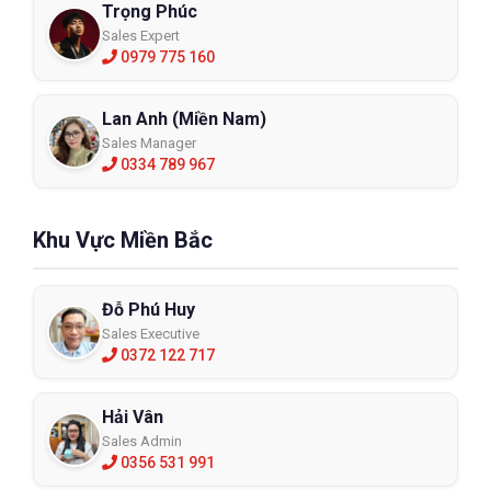
Trọng Phúc
Sales Expert
0979 775 160
Lan Anh (Miền Nam)
Sales Manager
0334 789 967
Khu Vực Miền Bắc
Đỗ Phú Huy
Sales Executive
0372 122 717
Hải Vân
Sales Admin
0356 531 991