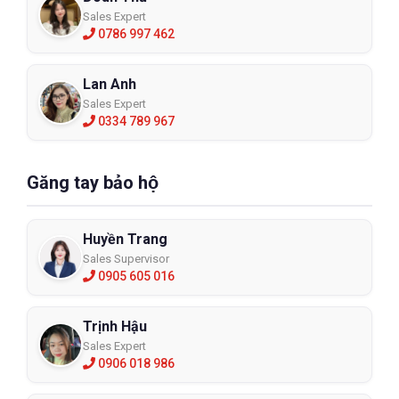
Sales Expert
0786 997 462
Lan Anh
Sales Expert
0334 789 967
Găng tay bảo hộ
Huyền Trang
Sales Supervisor
0905 605 016
Trịnh Hậu
Sales Expert
0906 018 986