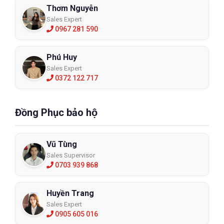
Thơm Nguyễn
Sales Expert
0967 281 590
Phú Huy
Sales Expert
0372 122 717
Đồng Phục bảo hộ
Vũ Tùng
Sales Supervisor
0703 939 868
Huyền Trang
Sales Expert
0905 605 016