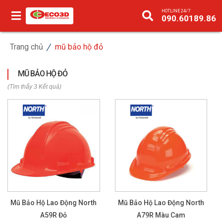
HOTLINE 24/7
090.60189.86
Trang chủ
mũ bảo hộ đỏ
MŨ BẢO HỘ ĐỎ
(Tìm thấy 3 Kết quả)
Mũ Bảo Hộ Lao Động North
Mũ Bảo Hộ Lao Động North
A59R Đỏ
A79R Màu Cam