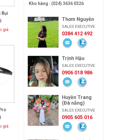
Kho hàng : (024) 3636 0326
 Bụi
Thơm Nguyễn
0
SALES EXECUTIVE
 giá
0384 412 492
Trịnh Hậu
SALES EXECUTIVE
0906 018 986
Huyền Trang
(Đà nẵng)
Pro
SALES EXECUTIVE
0905 605 016
1
 giá