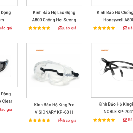
o Động
Kính Bảo Hộ Lao Động
Kính Bảo Hộ Chống
ám
A800 Chống Hơi Sương
Honeywell A80
Trắng
áo giá
Báo giá
Báo
100%
100%
Rating:
Rating:
o Động
 Clear
Kính Bảo Hộ King
Kính Bảo Hộ KingPro
áo giá
NOBLE KP-704
VISIONARY KP-6011
Báo
Báo giá
100%
100%
Rating:
Rating: