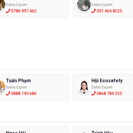
Sales Expert
Sales Expert
0786 997 462
091 464 8325
Tuấn Phạm
Hội Ecosafety
Sales Expert
Sales Expert
0888 149 686
0868 784 355