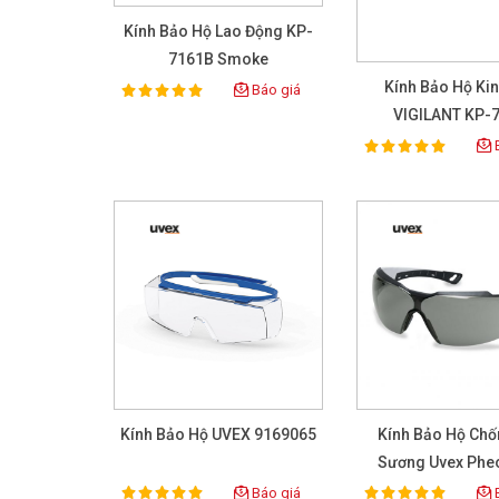
Kính Bảo Hộ Lao Động KP-
7161B Smoke
Kính Bảo Hộ Ki
Báo giá
100%
Rating:
VIGILANT KP-
B
100%
Rating:
Kính Bảo Hộ UVEX 9169065
Kính Bảo Hộ Chố
Sương Uvex Phe
Báo giá
B
100%
100%
Rating:
Rating: