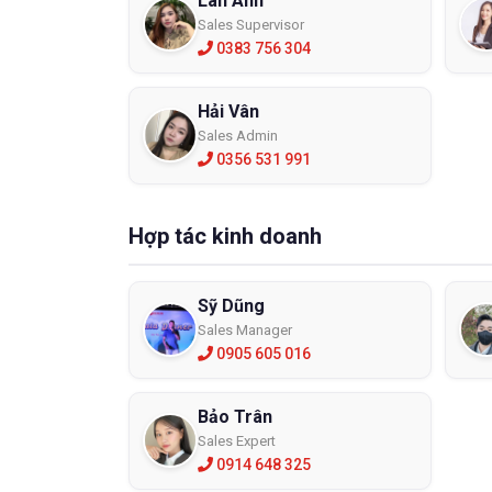
Lan Anh
Sales Supervisor
0383 756 304
Hải Vân
Sales Admin
0356 531 991
Hợp tác kinh doanh
Sỹ Dũng
Sales Manager
0905 605 016
Bảo Trân
Sales Expert
0914 648 325