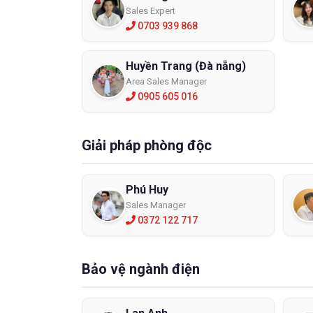
Sales Expert
0703 939 868
Huyền Trang (Đà nẵng)
Area Sales Manager
0905 605 016
Giải pháp phòng độc
Phú Huy
Sales Manager
0372 122 717
Bảo vệ ngành điện