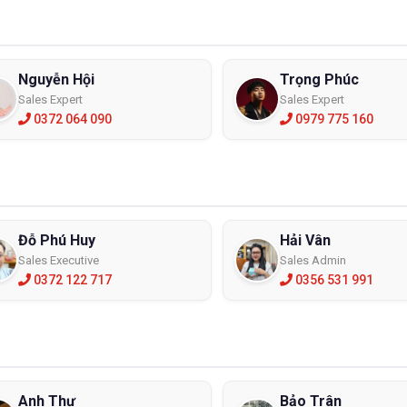
Nguyễn Hội
Trọng Phúc
Sales Expert
Sales Expert
0372 064 090
0979 775 160
Đỗ Phú Huy
Hải Vân
Sales Executive
Sales Admin
0372 122 717
0356 531 991
Anh Thư
Bảo Trân