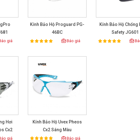
ngPro
Kính Bảo Hộ Proguard PG-
Kính Bảo Hộ Chống 
7681
46BC
Safety JG601
áo giá
Báo giá
Báo
100%
100%
Rating:
Rating:
ng Hơi
Kính Bảo Hộ Uvex Pheos
os Cx2
Cx2 Sáng Màu
áo giá
Báo giá
100%
Rating: