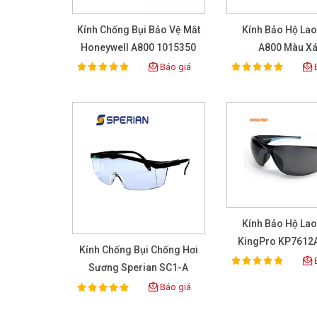
Kính Chống Bụi Bảo Vệ Mắt
Kính Bảo Hộ La
Honeywell A800 1015350
A800 Màu X
Báo giá
B
100%
100%
Rating:
Rating:
Kính Bảo Hộ La
KingPro KP7612A
Kính Chống Bụi Chống Hơi
B
100%
Rating:
Sương Sperian SC1-A
Báo giá
100%
Rating: