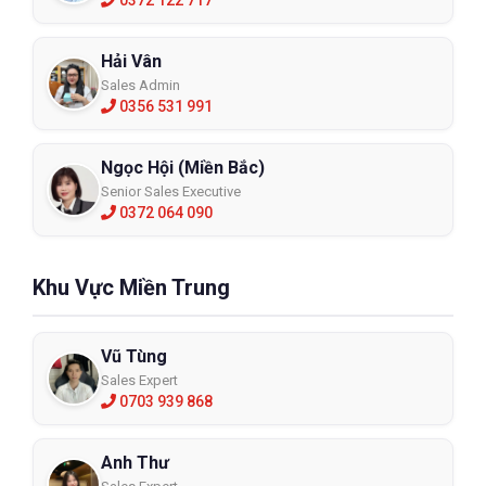
0372 122 717
Hải Vân
Sales Admin
0356 531 991
Ngọc Hội (Miền Bắc)
Senior Sales Executive
0372 064 090
Khu Vực Miền Trung
Vũ Tùng
Sales Expert
0703 939 868
Anh Thư