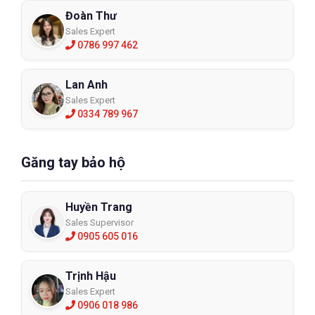
Đoàn Thư
Sales Expert
0786 997 462
Lan Anh
Sales Expert
0334 789 967
Găng tay bảo hộ
Huyền Trang
Sales Supervisor
0905 605 016
Trịnh Hậu
Sales Expert
0906 018 986