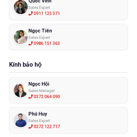
Quốc Vinh
Sales Expert
0911 125 371
Ngọc Tiên
Sales Expert
0986 151 363
Kính bảo hộ
Ngọc Hội
Sales Manager
0372 064 090
Phú Huy
Sales Expert
0372 122 717