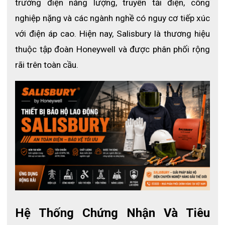
trường điện năng lượng, truyền tải điện, công 
Phần móc cơ thể được uốn cong với độ rộng 46cm dày 3
mm.
nghiệp nặng và các ngành nghề có nguy cơ tiếp xúc 
Màu sắc nổi bật dễ nhận diện khi thao tác trong môi trường
với điện áp cao. Hiện nay, Salisbury là thương hiệu 
thiếu ánh sáng.
thuộc tập đoàn Honeywell và được phân phối rộng 
ECO3D - Phân phối sào cách điện
rãi trên toàn cầu.
Salisbury chính hãng, uy tín
Quý khách có nhu cầu tìm mua các sản phẩm sào cách điện
Salisbury hãy đến với ECO3D SAFETY. Tại đây chúng tôi cung
cấp các sản phẩm bảo hộ lao động từ nhiều thương hiệu trên
thế giới như: 3M, Lakeland, Salisbury, Typont,... Truy cập
website:
eco3d.vn
hoặc liên hệ
hotline: 033 478 9967
, đội ngũ nhân viên
với chuyên môn cao sẽ hỗ trợ tư vấn cho bạn 24/7.
Hệ Thống Chứng Nhận Và Tiêu 