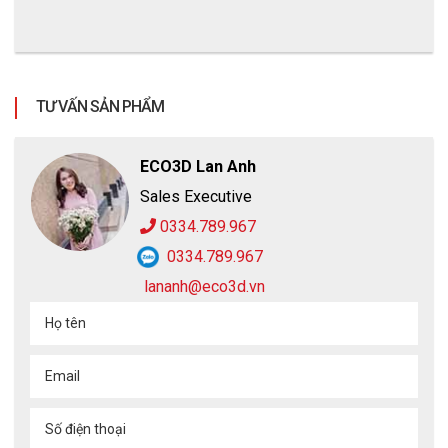
TƯ VẤN SẢN PHẨM
ECO3D Lan Anh
Sales Executive
0334.789.967
0334.789.967
lananh@eco3d.vn
Họ tên
Email
Số điện thoại