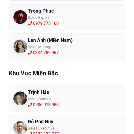
Trọng Phúc
Sales Expert
0979 775 160
Lan Anh (Miền Nam)
Sales Manager
0334 789 967
Khu Vực Miền Bắc
Trịnh Hậu
Sales Consultant
0906 018 986
Đỗ Phú Huy
Sales Executive