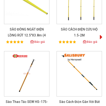
SÀO ĐÓNG NGẮT ĐIỆN
SÀO CÁCH ĐIỆN CỨU HỘ
LỒNG RÚT 12.5"x3.8m (4
1.5-2M
Elements)
Báo giá
Báo giá
100%
100%
Rating:
Rating:
Sào Thao Tác SEW HS-175-
Sào Cách Điện Gắn Với Bút