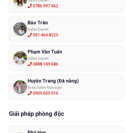
Sales Expert
0786 997 462
Bảo Trân
Sales Expert
091 464 8325
Phạm Văn Tuấn
Sales Expert
0888 149 686
Huyền Trang (Đà nẵng)
Area Sales Manager
0905 605 016
Giải pháp phòng độc
Phú Huy