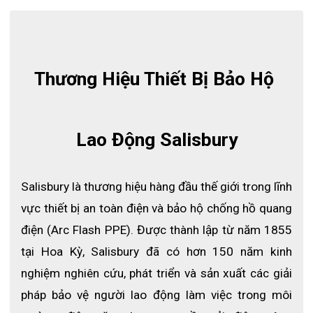
Thông số sào cách điện
Mã sản phẩm: 24403
Thương hiệu: Salisbury
Màu sắc: Vàng
Thương Hiệu Thiết Bị Bảo Hộ 
Chất liệu: Sợi thủy tinh cách điện
Móc cứu hộ làm bằng hợp kim nhôm đồng.
Chiều dài: 8ft - 2,4m
Trọng lượng: 2,5 kg
Lao Động Salisbury
Đạt tiêu chuẩn ASTM F-711
Đặc điểm và tính năng nổi trội
Với khả năng cách điện cao, móc này tối ưu để giải cứu
Salisbury là thương hiệu hàng đầu thế giới trong lĩnh 
người bị thương khỏi sự cố điện và các tình huống nguy hiểm
vực thiết bị an toàn điện và bảo hộ chống hồ quang 
khác .
Kích thước nhỏ có thể dễ dàng lưu trữ ở những vị trí hạn chế
điện (Arc Flash PPE). Được thành lập từ năm 1855 
và có thể dễ dàng tiếp cận hơn khi phát sinh các trường hợp
tại Hoa Kỳ, Salisbury đã có hơn 150 năm kinh 
khẩn cấp về an toàn.
nghiệm nghiên cứu, phát triển và sản xuất các giải 
Móc cứu hộ cơ thể cách nhiệt này có tay cầm được gia cố
bằng sợi thủy tinh xốp, bọt, cách điện cao cấp theo OSHA và
pháp bảo vệ người lao động làm việc trong môi 
ASTM F-711.