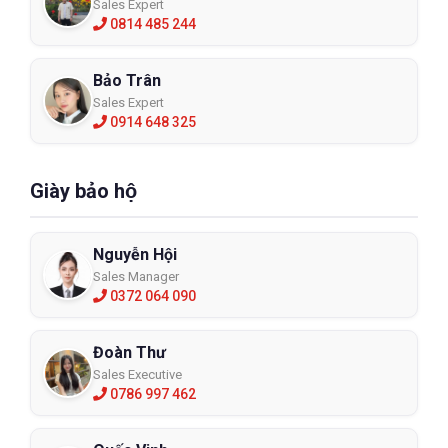
Sales Expert
0814 485 244
Bảo Trân
Sales Expert
0914 648 325
Giày bảo hộ
Nguyễn Hội
Sales Manager
0372 064 090
Đoàn Thư
Sales Executive
0786 997 462