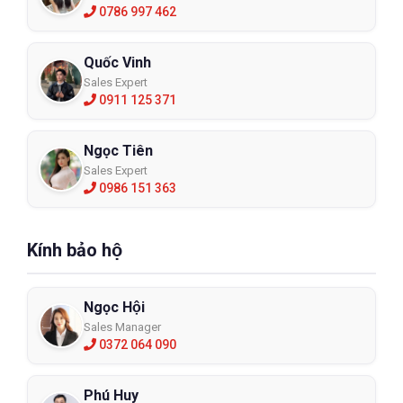
0786 997 462
Quốc Vinh
Sales Expert
0911 125 371
Ngọc Tiên
Sales Expert
0986 151 363
Kính bảo hộ
Ngọc Hội
Sales Manager
0372 064 090
Phú Huy