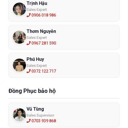
Trịnh Hậu
Sales Expert
0906 018 986
Thơm Nguyễn
Sales Expert
0967 281 590
Phú Huy
Sales Expert
0372 122 717
Đồng Phục bảo hộ
Vũ Tùng
Sales Supervisor
0703 939 868