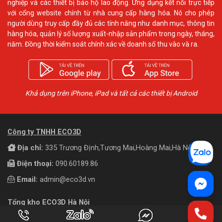
nghiệp và các thiết bị bảo hộ lao động. Ứng dụng kết nối trực tiếp
với cổng website chính từ nhà cung cấp hàng hóa. Nó cho phép
người dùng truy cấp đầy đủ các tính năng như danh mục, thông tin
hàng hóa, quản lý số lượng xuất-nhập sản phẩm trong ngày, tháng,
năm. Đồng thời kiểm soát chính xác về doanh số thu vào và ra.
Khả dụng trên iPhone, iPad và tất cả các thiết bị Android
Công ty TNHH ECO3D
Địa chỉ:
335 Trương Định,Tương Mai,Hoàng Mai,Hà Nội
Điện thoại:
090.60189.86
Email:
admin@eco3d.vn
Tổng kho ECO3D Hà Nội
Địa chỉ:
Số 1150 Nguyễn Khoái, P Lĩnh Nam, Q, Hoàng Mai,