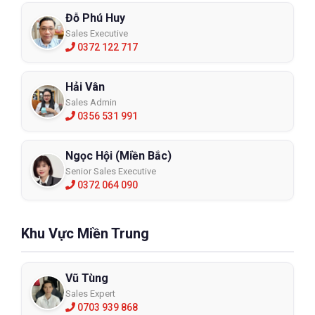
Đỗ Phú Huy
Sales Executive
0372 122 717
Hải Vân
Sales Admin
0356 531 991
Ngọc Hội (Miền Bắc)
Senior Sales Executive
0372 064 090
Khu Vực Miền Trung
Vũ Tùng
Sales Expert
0703 939 868