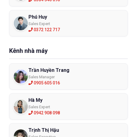
Phú Huy
Sales Expert
0372 122 717
Kênh nhà máy
Trần Huyền Trang
Sales Manager
0905 605 016
Hà My
Sales Expert
0942 908 098
Trịnh Thị Hậu
Sales Executive