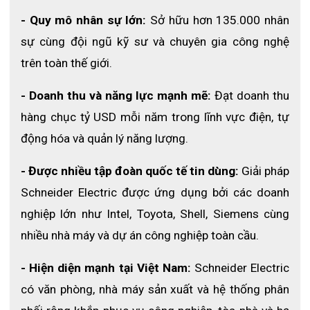
- Quy mô nhân sự lớn:
 Sở hữu hơn 135.000 nhân 
sự cùng đội ngũ kỹ sư và chuyên gia công nghệ 
trên toàn thế giới.
- Doanh thu và năng lực mạnh mẽ:
 Đạt doanh thu 
hàng chục tỷ USD mỗi năm trong lĩnh vực điện, tự 
động hóa và quản lý năng lượng.
- Được nhiều tập đoàn quốc tế tin dùng:
 Giải pháp 
Schneider Electric được ứng dụng bởi các doanh 
Cách lựa chọn MCB
nghiệp lớn như Intel, Toyota, Shell, Siemens cùng 
Trước khi lắp đặt MCB, việc quan trọng cần phải làm
nhiều nhà máy và dự án công nghiệp toàn cầu.
chính là thống kê toàn bộ công suất tiêu thụ của
thiết bị để xác định chính xác cường độ dòng điện
- Hiện diện mạnh tại Việt Nam:
 Schneider Electric 
tối đa là bao nhiêu.
có văn phòng, nhà máy sản xuất và hệ thống phân 
Cũng cần phải tính toán thêm trong trường hợp phụ