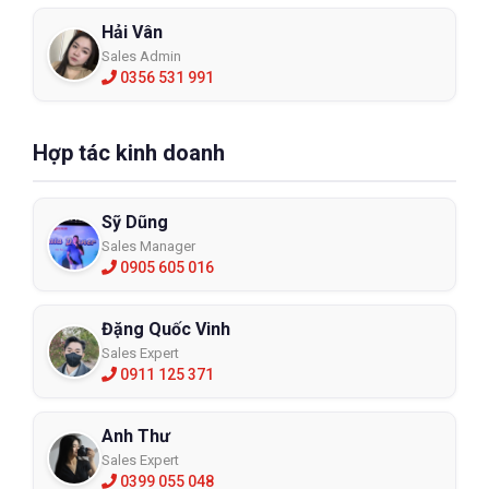
Hải Vân
Sales Admin
0356 531 991
Hợp tác kinh doanh
Sỹ Dũng
Sales Manager
0905 605 016
Đặng Quốc Vinh
Sales Expert
0911 125 371
Anh Thư
Sales Expert
0399 055 048