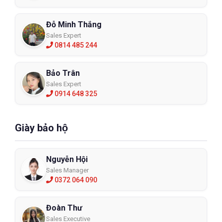
Đỗ Minh Thắng
Sales Expert
0814 485 244
Bảo Trân
Sales Expert
0914 648 325
Giày bảo hộ
Nguyễn Hội
Sales Manager
0372 064 090
Đoàn Thư
Sales Executive