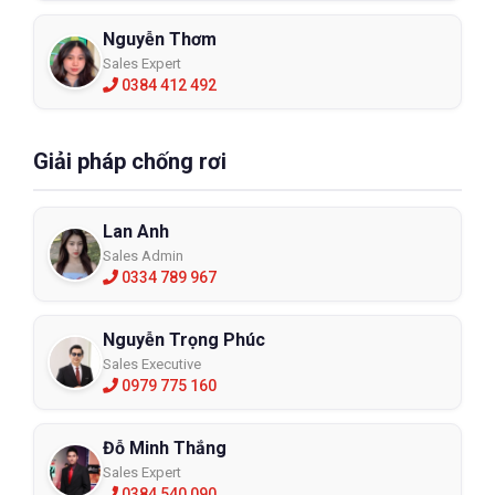
Nguyễn Thơm
Sales Expert
0384 412 492
Giải pháp chống rơi
Lan Anh
Sales Admin
0334 789 967
Nguyễn Trọng Phúc
Sales Executive
0979 775 160
Đỗ Minh Thắng
Sales Expert
0384 540 090