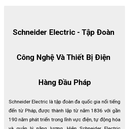
mạnh của nó. Ở bài viết dưới đây chúng tôi sẽ cung cấp
đến quý khách hàng thông tin chi tiết hơn về sản phẩm
này. Giúp khách hàng có cái nhìn toàn diện hơn về dòng
thiết bị đóng cắt dân dụng đang được ưa chuộng nhất
Schneider Electric - Tập Đoàn 
hiện nay.
Sử dụng MCB Easy9 là giải pháp an toàn tuyệt đối
cho gia đình bạn
Công Nghệ Và Thiết Bị Điện 
Hàng Đầu Pháp
Schneider Electric là tập đoàn đa quốc gia nổi tiếng 
đến từ Pháp, được thành lập từ năm 1836 với gần 
190 năm phát triển trong lĩnh vực điện, tự động hóa 
và quản lý năng lượng. Hiện Schneider Electric 