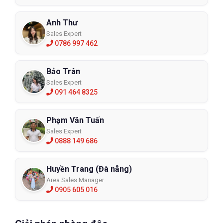
Anh Thư
Sales Expert
0786 997 462
Bảo Trân
Sales Expert
091 464 8325
Phạm Văn Tuấn
Sales Expert
0888 149 686
Huyền Trang (Đà nẵng)
Area Sales Manager
0905 605 016