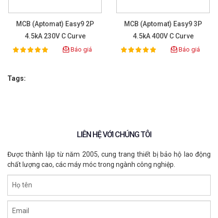
MCB (Aptomat) Easy9 2P
MCB (Aptomat) Easy9 3P
4.5kA 230V C Curve
4.5kA 400V C Curve
Schneider
Schneider
Báo giá
Báo giá
100%
100%
Rating:
Rating:
Tags:
LIÊN HỆ VỚI CHÚNG TÔI
Được thành lập từ năm 2005, cung trang thiết bị bảo hộ lao động
chất lượng cao, các máy móc trong ngành công nghiệp.
Họ tên
Email