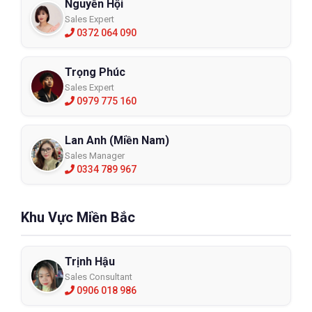
Nguyễn Hội
Sales Expert
0372 064 090
Trọng Phúc
Sales Expert
0979 775 160
Lan Anh (Miền Nam)
Sales Manager
0334 789 967
Khu Vực Miền Bắc
Trịnh Hậu
Sales Consultant
0906 018 986