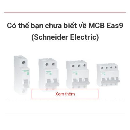
Có thể bạn chưa biết về MCB Eas9
(Schneider Electric)
Xem thêm
Cầu dao Easy9 MCB Schneider đang là thiết bị nổi bật
trên thị trường thiết bị điện nhận được nhiều sự quan
tâm từ phía người tiêu dùng. Bởi sản phẩm có chức
năng bảo vệ quá tải, ngắn mạch và an toàn cho người
dùng. Nhưng từng đó vẫn chưa nói hết về những điểm