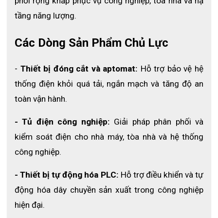
phối rộng khắp phục vụ công nghiệp, tòa nhà và hạ 
tải tăng dòng ở trạng thái khởi động. Một chiếc CB
tầng năng lượng.
phù hợp là có số ampe không quá cao so với kết
quả đã tính toán trước đó.
Các Dòng Sản Phẩm Chủ Lực
Khi lắp đặt, các chi tiết ốc vít phải được bắt vít chắc
chắn vào bảng điện và có nắp đậy để đảm bảo an
toàn. Đầu line – in phải ở phía trên và đầu load phải
- 
Thiết bị đóng cắt và aptomat:
 Hỗ trợ bảo vệ hệ 
ở phía dưới. Dây nguồn gắn vào cọc line-in, đầu ra
thống điện khỏi quá tải, ngắn mạch và tăng độ an 
phụ tải gắn vào cọc load.
toàn vận hành.
Tham khảo thêm bảng thống kê ở bên để lựa chọn
và tính toán phù hợp nhất.
- Tủ điện công nghiệp:
 Giải pháp phân phối và 
Dấu hiệu nhận biết đóng, ngắt mạch
kiểm soát điện cho nhà máy, tòa nhà và hệ thống 
công nghiệp.
Cuối cúng chúng tôi xin hướng dẫn thêm cho khách
hàng về kí hiệu và vị trí để ta có thể dễ dàng nhận biết
- Thiết bị tự động hóa PLC:
 Hỗ trợ điều khiển và tự 
khi sử dụng MCB Easy9.
động hóa dây chuyền sản xuất trong công nghiệp 
hiện đại.