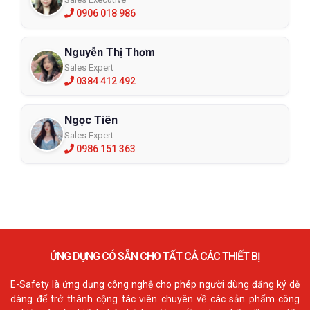
0906 018 986
Nguyễn Thị Thơm
Sales Expert
0384 412 492
Ngọc Tiên
Sales Expert
0986 151 363
ỨNG DỤNG CÓ SẴN CHO TẤT CẢ CÁC THIẾT BỊ
E-Safety là ứng dụng công nghệ cho phép người dùng đăng ký dễ
dàng để trở thành cộng tác viên chuyên về các sản phẩm công