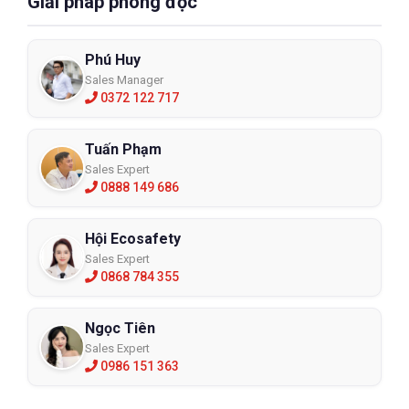
Giải pháp phòng độc
Phú Huy
Sales Manager
0372 122 717
Tuấn Phạm
Sales Expert
0888 149 686
Hội Ecosafety
Sales Expert
0868 784 355
Ngọc Tiên
Sales Expert
0986 151 363