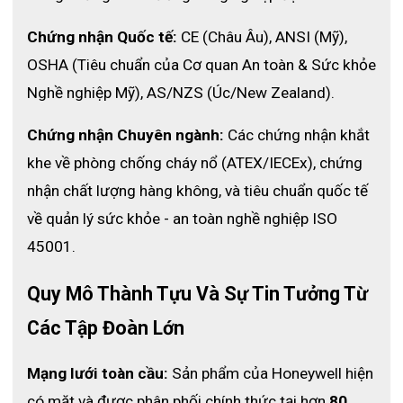
- Tiêu chuẩn
: EN136 class 3
Chứng nhận Quốc tế:
 CE (Châu Âu), ANSI (Mỹ), 
- Nhiệt độ hoạt động
: -30°C đến +850°C (ngắn hạn)
OSHA (Tiêu chuẩn của Cơ quan An toàn & Sức khỏe 
- Ứng dụng
: Chữa cháy, cứu hộ, công nghiệp hóa chất
Nghề nghiệp Mỹ), AS/NZS (Úc/New Zealand).
Chứng nhận Chuyên ngành:
 Các chứng nhận khắt 
khe về phòng chống cháy nổ (ATEX/IECEx), chứng 
nhận chất lượng hàng không, và tiêu chuẩn quốc tế 
về quản lý sức khỏe - an toàn nghề nghiệp ISO 
45001.
Quy Mô Thành Tựu Và Sự Tin Tưởng Từ 
Các Tập Đoàn Lớn
Mạng lưới toàn cầu:
 Sản phẩm của Honeywell hiện 
có mặt và được phân phối chính thức tại hơn 
80 