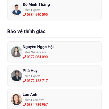
Đỗ Minh Thắng
Sales Expert
0384 540 090
Bảo vệ thính giác
Nguyễn Ngọc Hội
Sales Supervisor
0372 064 090
Phú Huy
Sales Expert
0372 122 717
Lan Anh
Sales Executive
0334 789 967