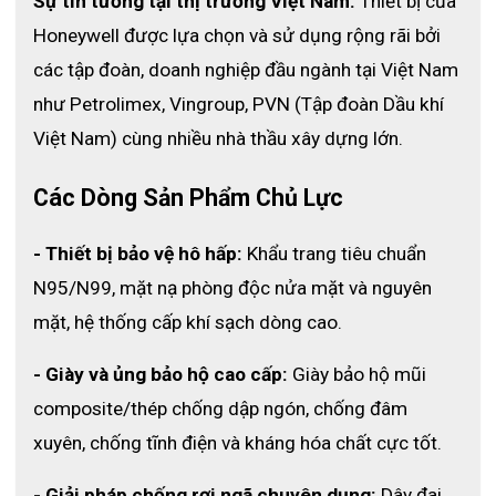
Sự tin tưởng tại thị trường Việt Nam:
 Thiết bị của 
bảo luồng không khí sạch liên tục cho người sử dụng.
Honeywell được lựa chọn và sử dụng rộng rãi bởi 
Tương thích linh hoạt
các tập đoàn, doanh nghiệp đầu ngành tại Việt Nam 
Mặt nạ tương thích hoàn toàn với các thiết bị bảo vệ mắt và 
như Petrolimex, Vingroup, PVN (Tập đoàn Dầu khí 
thính giác của Honeywell, mang lại giải pháp bảo hộ toàn 
Việt Nam) cùng nhiều nhà thầu xây dựng lớn. 
diện.
Các Dòng Sản Phẩm Chủ Lực
- Thiết bị bảo vệ hô hấp:
 Khẩu trang tiêu chuẩn 
N95/N99, mặt nạ phòng độc nửa mặt và nguyên 
mặt, hệ thống cấp khí sạch dòng cao.
- Giày và ủng bảo hộ cao cấp:
 Giày bảo hộ mũi 
composite/thép chống dập ngón, chống đâm 
xuyên, chống tĩnh điện và kháng hóa chất cực tốt.
- Giải pháp chống rơi ngã chuyên dụng:
 Dây đai 