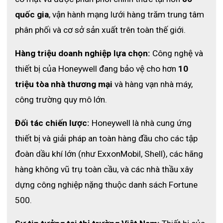
quốc gia
, vận hành mạng lưới hàng trăm trung tâm 
phân phối và cơ sở sản xuất trên toàn thế giới.
Hàng triệu doanh nghiệp lựa chọn:
 Công nghệ và 
Đặc Điểm Nổi Bật
thiết bị của Honeywell đang bảo vệ cho hơn 
10 
Tầm nhìn rộng 180°
triệu tòa nhà thương mại
 và hàng vạn nhà máy, 
công trường quy mô lớn.
Thiết kế toàn mặt giúp mở rộng góc nhìn, hỗ trợ quan sát tốt 
trong môi trường nhiều khói hoặc ánh sáng kém.
Đối tác chiến lược:
 Honeywell là nhà cung ứng 
Chất liệu cao cấp, chịu nhiệt tốt
thiết bị và giải pháp an toàn hàng đầu cho các tập 
Sản phẩm sử dụng vật liệu chống cháy và chịu nhiệt cao, có 
đoàn dầu khí lớn (như ExxonMobil, Shell), các hãng 
thể hoạt động trong điều kiện khắc nghiệt từ -30°C đến 
hàng không vũ trụ toàn cầu, và các nhà thầu xây 
+850°C trong thời gian ngắn.
dựng công nghiệp nặng thuộc danh sách Fortune 
Van thở áp suất dương an toàn
500.
Cơ chế áp suất dương giúp ngăn khí độc xâm nhập, đảm 