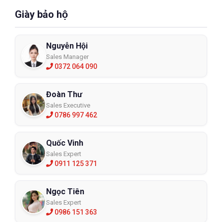
Giày bảo hộ
Nguyễn Hội
Sales Manager
0372 064 090
Đoàn Thư
Sales Executive
0786 997 462
Quốc Vinh
Sales Expert
0911 125 371
Ngọc Tiên
Sales Expert
0986 151 363