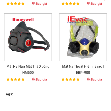
Vàng
Báo giá
Báo giá
100%
100%
Rating:
Rating:
Bộ SCBA T8000 có thiết bị trợ thở bình
6.8L 300Bar
Mặt Nạ Nửa Mặt Thả Xuống
Mặt Nạ Thoát Hiểm IEvac |
SCBA805MLKT
HM500
EBP-900
Báo giá
Báo giá
100%
100%
Rating:
Rating:
XEM CHI TIẾT
Tags: