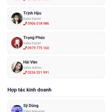
Trịnh Hậu
Sales Expert
0906 018 986
Trọng Phúc
Sales Expert
0979 775 160
Hải Vân
Sales Admin
0356 531 991
Hợp tác kinh doanh
Sỹ Dũng
Sales Manager