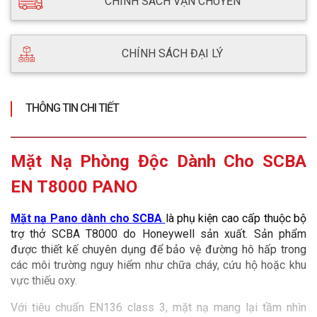
CHÍNH SÁCH VẬN CHUYỂN
CHÍNH SÁCH ĐẠI LÝ
THÔNG TIN CHI TIẾT
Mặt Nạ Phòng Độc Dành Cho SCBA
EN T8000 PANO
Mặt nạ Pano dành cho SCBA 
là phụ kiện cao cấp thuộc bộ 
trợ thở SCBA T8000 do Honeywell sản xuất. Sản phẩm 
được thiết kế chuyên dụng để bảo vệ đường hô hấp trong 
các môi trường nguy hiểm như chữa cháy, cứu hộ hoặc khu 
vực thiếu oxy.
Với tiêu chuẩn EN136 class 3, mặt nạ mang lại tầm nhìn 