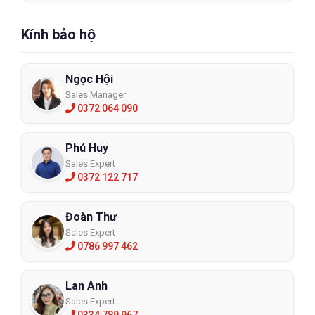
Kính bảo hộ
Ngọc Hội
Sales Manager
0372 064 090
Phú Huy
Sales Expert
0372 122 717
Đoàn Thư
Sales Expert
0786 997 462
Lan Anh
Sales Expert
0334 789 967