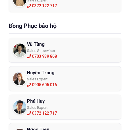
Sales Expert
0372 122 717
Đồng Phục bảo hộ
Vũ Tùng
Sales Supervisor
0703 939 868
Huyền Trang
Sales Expert
0905 605 016
Phú Huy
Sales Expert
0372 122 717
Ngọc Tiên