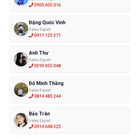
0905 605 016
Đặng Quốc Vinh
Sales Expert
0911 125 371
Anh Thư
Sales Expert
0399 055 048
Đỗ Minh Thắng
Sales Expert
0814 485 244
Bảo Trân
Sales Expert
0914 648 325