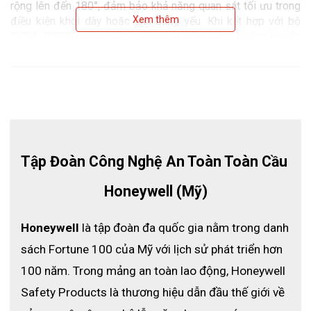
rộng lên đến 180°, đảm bảo khả năng quan sát tối ưu trong 
Xem thêm
điều kiện khói dày hoặc ánh sáng yếu. Khi kết hợp với bộ 
SCBA T8000, sản phẩm giúp cung cấp luồng không khí ổn 
định, đảm bảo an toàn tuyệt đối cho người sử dụng.
Đây là lựa chọn lý tưởng cho lính cứu hỏa, đội cứu hộ chuyên 
nghiệp và nhân viên làm việc trong môi trường công nghiệp 
độc hại.
Tập Đoàn Công Nghệ An Toàn Toàn Cầu 
Honeywell (Mỹ)
Honeywell
 là tập đoàn đa quốc gia nằm trong danh 
sách Fortune 100 của Mỹ với lịch sử phát triển hơn 
100 năm. Trong mảng an toàn lao động, Honeywell 
Safety Products là thương hiệu dẫn đầu thế giới về 