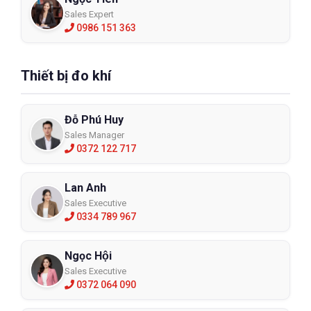
Sales Expert
0986 151 363
Thiết bị đo khí
Đỗ Phú Huy
Sales Manager
0372 122 717
Lan Anh
Sales Executive
0334 789 967
Ngọc Hội
Sales Executive
0372 064 090