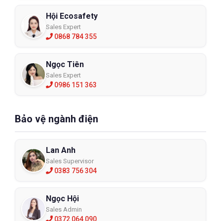
Hội Ecosafety
Sales Expert
0868 784 355
Ngọc Tiên
Sales Expert
0986 151 363
Bảo vệ ngành điện
Lan Anh
Sales Supervisor
0383 756 304
Ngọc Hội
Sales Admin
0372 064 090