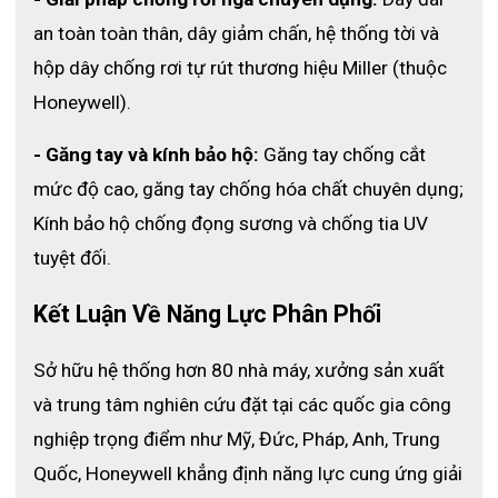
an toàn toàn thân, dây giảm chấn, hệ thống tời và 
hộp dây chống rơi tự rút thương hiệu Miller (thuộc 
Honeywell).
- Găng tay và kính bảo hộ:
 Găng tay chống cắt 
Ứng Dụng Trong Thực Tế
mức độ cao, găng tay chống hóa chất chuyên dụng; 
Mặt nạ SCBA EN T8000 PANO được ứng dụng rộng rãi trong
Kính bảo hộ chống đọng sương và chống tia UV 
nhiều lĩnh vực:
tuyệt đối.
- Chữa cháy
: Bảo vệ lính cứu hỏa khỏi khói độc và nhiệt độ cao
trong đám cháy.
Kết Luận Về Năng Lực Phân Phối 
- Cứu hộ khẩn cấp
: Hỗ trợ đội cứu hộ trong các tình huống sập
hầm, tai nạn công nghiệp, hoặc thiên tai.
Sở hữu hệ thống hơn 80 nhà máy, xưởng sản xuất 
- Công nghiệp hóa chất
: Sử dụng trong môi trường chứa khí
và trung tâm nghiên cứu đặt tại các quốc gia công 
độc hoặc hóa chất ăn mòn.
nghiệp trọng điểm như Mỹ, Đức, Pháp, Anh, Trung 
- Dầu khí
: Phù hợp với giàn khoan hoặc khu vực xử lý hóa chất,
nơi cần bảo vệ hô hấp.
Quốc, Honeywell khẳng định năng lực cung ứng giải 