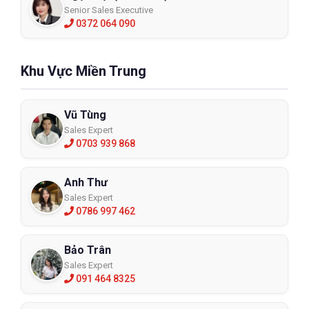
Senior Sales Executive
0372 064 090
Khu Vực Miền Trung
Vũ Tùng
Sales Expert
0703 939 868
Anh Thư
Sales Expert
0786 997 462
Bảo Trân
Sales Expert
091 464 8325