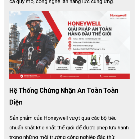
cả quy mô, công nghệ lẫn năng lực cung ứng.
Mặt nạ Pano dành cho SCBA
Thông Số Kỹ Thuật
- Thương hiệu
: Honeywell
- Xuất xứ
: Trung Quốc
Hệ Thống Chứng Nhận An Toàn Toàn 
- Chất liệu khung
: Nhựa EPDM chống cháy
Diện
- Chất liệu viền
: Silicone 100%
Sản phẩm của Honeywell vượt qua các bộ tiêu 
- Chất liệu mặt kính
: Polycarbonate
chuẩn khắt khe nhất thế giới để được phép lưu hành 
- Trọng lượng
: 560g
trong những môi trường công nghiệp đặc thù:
- Kích thước kính
: Rộng, góc nhìn 180°