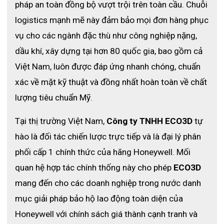
- Khai thác mỏ
: Đáp ứng nhu cầu thở trong hầm mỏ thiếu oxy
pháp an toàn đồng bộ vượt trội trên toàn cầu. 
Chuỗi 
hoặc chứa khí độc.
logistics mạnh mẽ này đảm bảo mọi đơn hàng phục 
Sản phẩm đáp ứng tiêu chuẩn quốc tế, mang lại sự an tâm cho
vụ cho các ngành đặc thù như công nghiệp nặng, 
người lao động trong các điều kiện nguy hiểm.
dầu khí, xây dựng tại hơn 80 quốc gia, bao gồm cả 
Việt Nam, luôn được đáp ứng nhanh chóng, chuẩn 
xác về mặt kỹ thuật và đồng nhất hoàn toàn về chất 
lượng tiêu chuẩn Mỹ. 
Tại thị trường Việt Nam, 
Công ty TNHH ECO3D
 tự 
hào là đối tác chiến lược trực tiếp và là đại lý phân 
phối cấp 1 chính thức của hãng Honeywell. Mối 
quan hệ hợp tác chính thống này cho phép 
ECO3D
mang đến cho các doanh nghiệp trong nước danh 
mục giải pháp bảo hộ lao động toàn diện của 
Honeywell với chính sách giá thành cạnh tranh và 