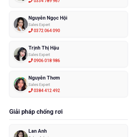
0334 789 967
Nguyễn Ngọc Hội
Sales Expert
0372 064 090
Trịnh Thị Hậu
Sales Expert
0906 018 986
Nguyễn Thơm
Sales Expert
0384 412 492
Giải pháp chống rơi
Lan Anh