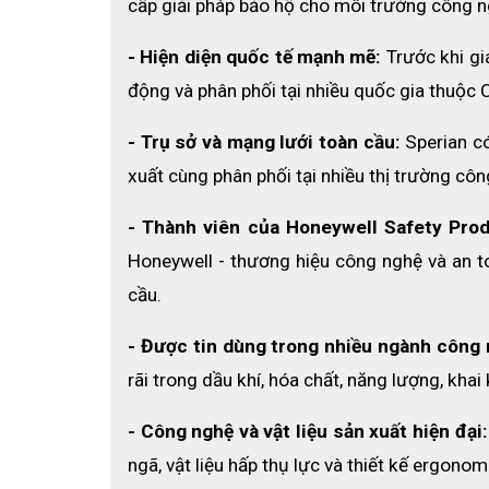
cấp giải pháp bảo hộ cho môi trường công n
- Hiện diện quốc tế mạnh mẽ:
 Trước khi g
động và phân phối tại nhiều quốc gia thuộc 
• Kiểu kính thích hợp cho kỹ sư , bảo trì viên ,nhân
môi trường làm việc, đặc biệt là các công việc ngoài 
- Trụ sở và mạng lưới toàn cầu:
 Sperian c
xuất cùng phân phối tại nhiều thị trường công
• Kính A901 có tác dụng bảo vệ mắt khỏi các bụi bẩn, 
• Màu kính trong suốt, phủ Hardcoat chống trầy, chống 
- Thành viên của Honeywell Safety Prod
Honeywell - thương hiệu công nghệ và an t
Chứ
cầu.
• ANSI Z87+ – Mỹ
• CE EN
- Được tin dùng trong nhiều ngành công n
.
rãi trong dầu khí, hóa chất, năng lượng, kha
- Công nghệ và vật liệu sản xuất hiện đại:
ngã, vật liệu hấp thụ lực và thiết kế ergono