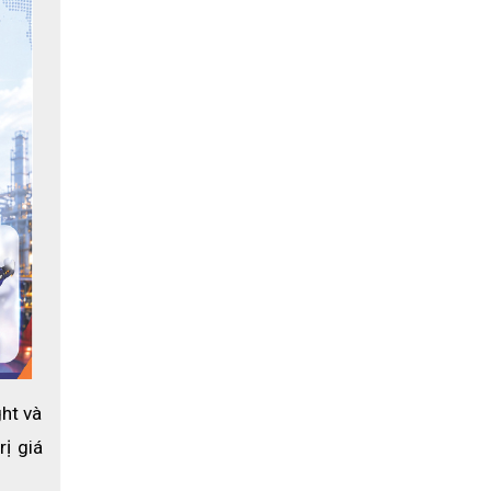
phủ vĩnh
được ứng
 các ống
 rõ ràng
m áp. Nó
ng trong
và đổ mồ
không bị
cách sử
liên kết
ht và 
 giá 