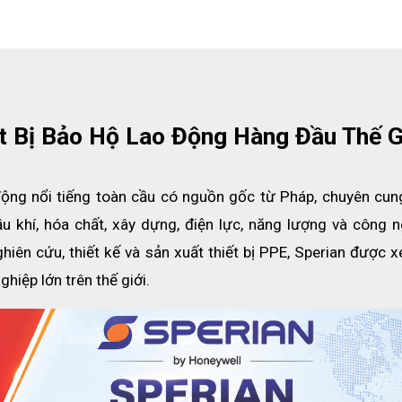
rbonate có
là một ưu
h và nhựa
i phí sản
ễ trầy (vì
ết Bị Bảo Hộ Lao Động Hàng Đầu Thế G
ăng quang
 động nổi tiếng toàn cầu có nguồn gốc từ Pháp, chuyên cung
huộc loại
thích hợp
 khí, hóa chất, xây dựng, điện lực, năng lượng và công ng
g gây nhức
iên cứu, thiết kế và sản xuất thiết bị PPE, Sperian được xe
iệp lớn trên thế giới. 
Lớp phủ chống hơi sương
Hơi sương là một hiện tượng tự nhiên xảy ra do sự biế
nhiệt độ hoặc độ ẩm tương đối. Chúng là những giọt 
gây khúc xạ và nhiễu xạ ánh sáng khiến cho tầm 
người lao động bị hạn chế.