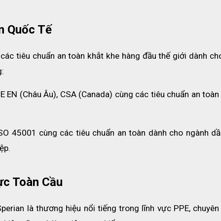
n Quốc Tế
 các tiêu chuẩn an toàn khắt khe hàng đầu thế giới dành cho
g:
E EN (Châu Âu), CSA (Canada) cùng các tiêu chuẩn an toàn 
SO 45001 cùng các tiêu chuẩn an toàn dành cho ngành dầu 
ệp.
 nhằm tạo
Kính bảo hộ A901 thiết kế ôm sát, tròng kính con
ực Toàn Cầu
ượt. Đồng
đảm bảo vùng quan sát rộng và không bị giới hạn, 
iệc.
khả năng chống văng bắn và ngăn chặn các vật gây
nhập.
Sperian là thương hiệu nổi tiếng trong lĩnh vực PPE, chuyên