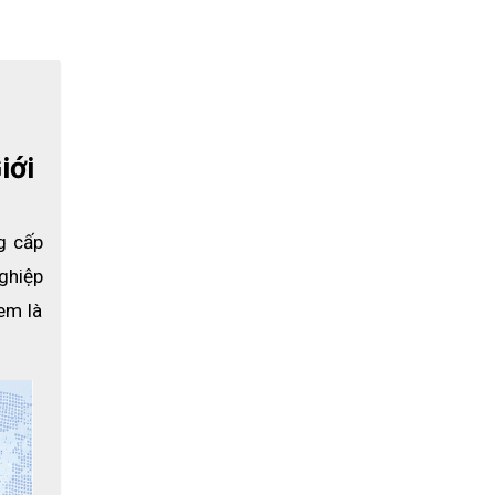
iới
 cấp 
hiệp 
m là 
n động ở
nước nhỏ
nhìn của