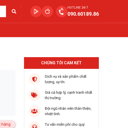
HOTLINE 24/7
090.60189.86
CHÚNG TÔI CAM KẾT
Dịch vụ và sản phẩm chất
lượng, uy tín.
Giá cả hợp lý, cạnh tranh nhất
thị trường.
Đội ngũ nhân viên thân thiện,
nhiệt tình.
 hàng
Tư vấn miễn phí cho quý