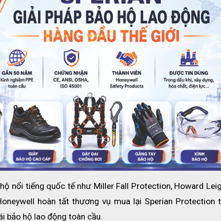
Nhằm loại bỏ vấn đề này, người ta đã tạo ra một lớp 
viễn được thiết kế để loại bỏ vấn đề này. Lớp phủ 
dụng trong nhà máy - loại bỏ sự ngưng tụ hơi ẩm trên
kính gây mờ. Vì vậy, mắt kính và tầm nhìn của bạn vẫn
khi bạn chuyển từ môi trường lạnh sang môi trường ấ
cũng có thể giữ cho mắt kính của bạn khỏi bị mờ sươ
khi chơi thể thao và những lúc khác bạn đang nóng 
hôi.
Lớp phủ chống sương mù có tuổi thọ là vĩnh viễn và 
rửa sạch. Các tấm polycarbonate được phủ bằng 
dụng kỹ thuật nhúng dòng chảy, do đó hình thành một 
cố định.
Thiết kế thích hợp với nhiều khuôn mặt
ộ nổi tiếng quốc tế như Miller Fall Protection, Howard Leig
neywell hoàn tất thương vụ mua lại Sperian Protection trị
i bảo hộ lao động toàn cầu. 