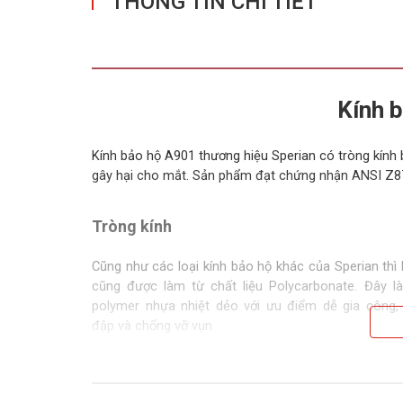
THÔNG TIN CHI TIẾT
Kính 
Kính bảo hộ A901 thương hiệu Sperian có tròng kính
gây hại cho mắt. Sản phẩm đạt chứng nhận ANSI Z87
Tròng kính
Cũng như các loại kính bảo hộ khác của Sperian thì
cũng được làm từ chất liệu Polycarbonate. Đây là
polymer nhựa nhiệt dẻo với ưu điểm dễ gia công,
đập và chống vỡ vụn.
Tròng kính polycarbonate có nhiều đặc tính vượt trội
kính thủy tinh và nhựa CR-39, đặc biệt là khả năn