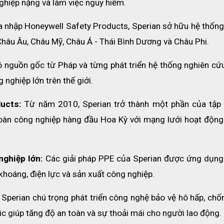
ghiệp nặng và làm việc nguy hiểm.
Công dụng
ia nhập Honeywell Safety Products, Sperian sở hữu hệ thống
Châu Âu, Châu Mỹ, Châu Á - Thái Bình Dương và Châu Phi.
 viên kỹ thuật , điều hành sản xuất, công nhân…được sử dụng phổ biến 
trời, nắng nóng.
ó nguồn gốc từ Pháp và từng phát triển hệ thống nghiên cứu
 nghiệp lớn trên thế giới.
các tia UV gây hại từ ánh sáng mặt trời.
loá mắt, chống phản quang Class 1, giúp bảo vệ mắt khỏi các vật gâ
ucts: 
Từ năm 2010, Sperian trở thành một phần của tập 
oàn công nghiệp hàng đầu Hoa Kỳ với mạng lưới hoạt động 
ng chỉ chất lượng
166 – Châu Âu
• AS/NZS 1337 – Úc/New Zeal
ghiệp lớn: 
Các giải pháp PPE của Sperian được ứng dụng 
i khoáng, điện lực và sản xuất công nghiệp.
 
Sperian chú trọng phát triển công nghệ bảo vệ hô hấp, chốn
mic giúp tăng độ an toàn và sự thoải mái cho người lao động.