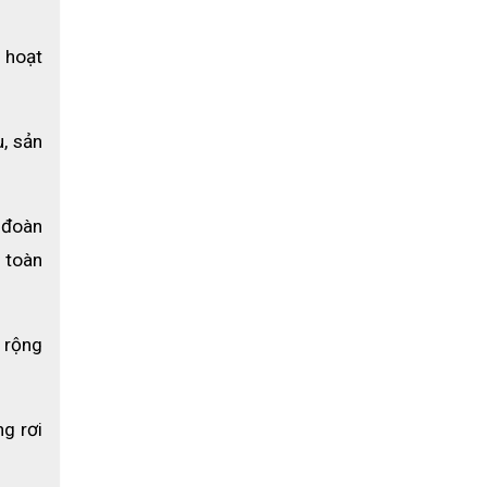
 hoạt 
trong mọi
, sản 
y hại.
đoàn 
toàn 
and
rộng 
g rơi 