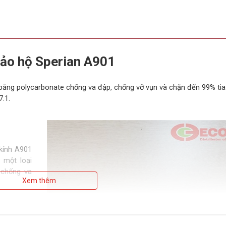
bảo hộ Sperian A901
 bằng polycarbonate chống va đập, chống vỡ vụn và chặn đến 99% tia
.1.
 kính A901
 một loại
 chống va
Xem thêm
 hơn tròng
g chống va