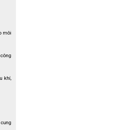
 môi 
công 
khí, 
g cơ bản
nâng cao
 hại xâm
 cung 