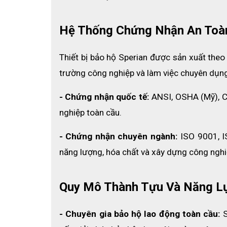
Hệ Thống Chứng Nhận An Toà
Thiết bị bảo hộ Sperian được sản xuất theo
trường công nghiệp và làm việc chuyên dụn
- Chứng nhận quốc tế: 
ANSI, OSHA (Mỹ), C
nghiệp toàn cầu.
- Chứng nhận chuyên ngành:
 ISO 9001, I
năng lượng, hóa chất và xây dựng công nghi
Ở phần mũi người ta làm bằng chất liệu nhựa PVC
Quy Mô Thành Tựu Và Năng L
cảm giác êm ái phần sống mũi và không bị trơn tr
thười, giảm các vết hằn trong suốt thời gian dài làm v
- Chuyên gia bảo hộ lao động toàn cầu: 