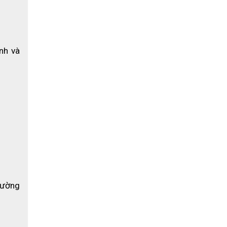
h và 
ường 