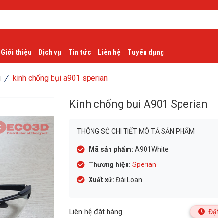
Giới thiệu
Dịch vụ
Tin tức
Liên hệ
Tuyển dụng
i
kính chống bụi a901 sperian
Kính chống bụi A901 Sperian
THÔNG SỐ CHI TIẾT MÔ TẢ SẢN PHẨM
Mã sản phẩm:
A901White
Thương hiệu:
Sperian
Xuất xứ:
Đài Loan
Liên hệ đặt hàng
Đặt