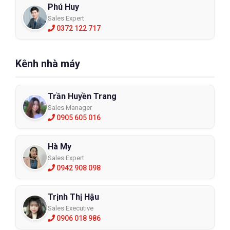
Phú Huy
Sales Expert
0372 122 717
Kênh nhà máy
Trần Huyền Trang
Sales Manager
0905 605 016
Hà My
Sales Expert
0942 908 098
Trịnh Thị Hậu
Sales Executive
0906 018 986