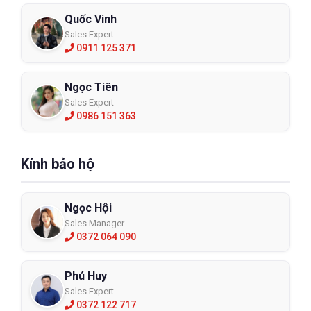
Quốc Vinh
Sales Expert
0911 125 371
Ngọc Tiên
Sales Expert
0986 151 363
Kính bảo hộ
Ngọc Hội
Sales Manager
0372 064 090
Phú Huy
Sales Expert
0372 122 717