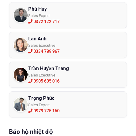
Phú Huy
Sales Expert
0372 122 717
Lan Anh
Sales Executive
0334 789 967
Trần Huyền Trang
Sales Executive
0905 605 016
Trọng Phúc
Sales Expert
0979 775 160
Bảo hộ nhiệt độ