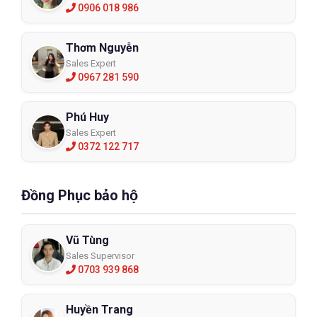
0906 018 986
Thơm Nguyễn
Sales Expert
0967 281 590
Phú Huy
Sales Expert
0372 122 717
Đồng Phục bảo hộ
Vũ Tùng
Sales Supervisor
0703 939 868
Huyền Trang