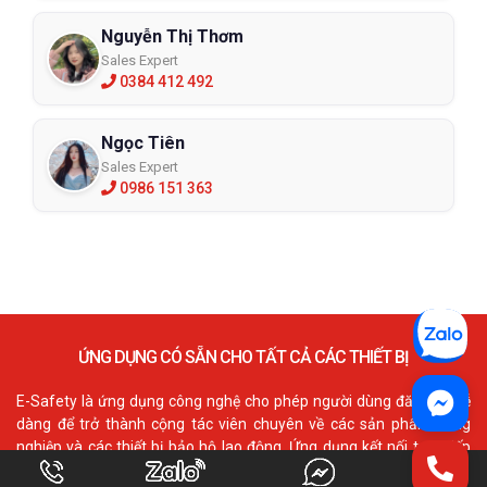
Nguyễn Thị Thơm
Sales Expert
0384 412 492
Ngọc Tiên
Sales Expert
0986 151 363
ỨNG DỤNG CÓ SẴN CHO TẤT CẢ CÁC THIẾT BỊ
E-Safety là ứng dụng công nghệ cho phép người dùng đăng ký dễ
dàng để trở thành cộng tác viên chuyên về các sản phẩm công
nghiệp và các thiết bị bảo hộ lao động. Ứng dụng kết nối trực tiếp
với cổng website chính từ nhà cung cấp hàng hóa. Nó cho phép