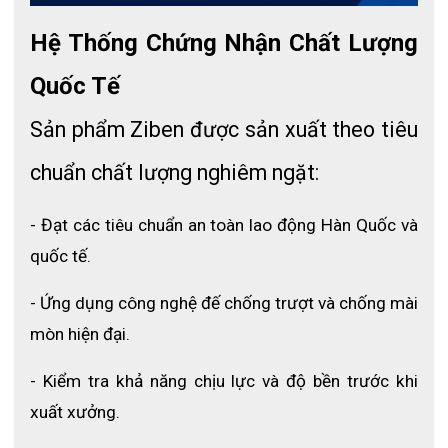
- Cấu tạo: Mũi thép + Đế thép
Hệ Thống Chứng Nhận Chất Lượng 
- Kiểu dáng: Thấp cổ
- Chất liệu thân giày: Da thật + Vải KPU
Quốc Tế
- Chất liệu đế: Cao su + Phylon + TPU
Sản phẩm Ziben được sản xuất theo tiêu 
- Kích cỡ (Size): 230 ~ 300mm
chuẩn chất lượng nghiêm ngặt:
- Tiêu chuẩn an toàn: EU CE EN 345, TCVN 2606-78
- Đạt các tiêu chuẩn an toàn lao động Hàn Quốc và 
quốc tế.
- Ứng dụng công nghệ đế chống trượt và chống mài 
mòn hiện đại.
- Kiểm tra khả năng chịu lực và độ bền trước khi 
xuất xưởng.