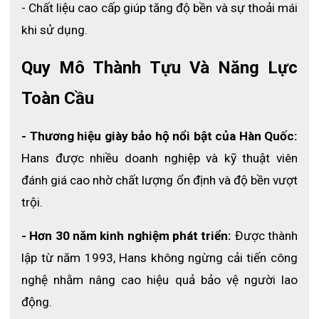
- Chất liệu cao cấp giúp tăng độ bền và sự thoải mái 
khi sử dụng.
Quy Mô Thành Tựu Và Năng Lực 
Toàn Cầu
- Thương hiệu giày bảo hộ nổi bật của Hàn Quốc:
2. Đặc điểm nổi bật của Giày bảo hộ Ziben 
Hans được nhiều doanh nghiệp và kỹ thuật viên 
ZB-213
đánh giá cao nhờ chất lượng ổn định và độ bền vượt 
trội.
2.1 Chất liệu bền bỉ và cao cấp: 
Giày được sản xuất từ chất liệu da thật kết hợp cùng vải 
- Hơn 30 năm kinh nghiệm phát triển:
 Được thành 
KPU nên có độ bền rất cao. Chất liệu này có thể chống 
lập từ năm 1993, Hans không ngừng cải tiến công 
chịu nhiều loại môi trường khác nhau mà không bị hư 
nghệ nhằm nâng cao hiệu quả bảo vệ người lao 
hỏng trong thời gian dài sử dụng.
động.
2.2 Bảo vệ toàn diện với cấu tạo thép: 