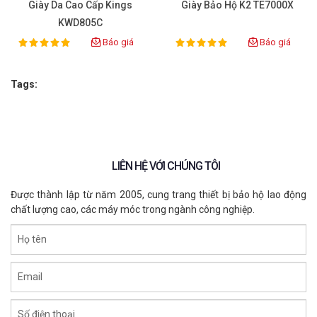
Giày Da Cao Cấp Kings
Giày Bảo Hộ K2 TE7000X
cũng như giữ nguyên được các tính năng ưu việt của 
KWD805C
phần đế cao su (như độ bám dính, khả năng cách điện). 
Báo giá
Báo giá
100%
100%
Rating:
Rating:
Tránh ngâm giày lâu trong hóa chất hoặc ngâm nước 
liên tục để không làm ảnh hưởng đến chất liệu da thật.
Tags:
LIÊN HỆ VỚI CHÚNG TÔI
Được thành lập từ năm 2005, cung trang thiết bị bảo hộ lao động
chất lượng cao, các máy móc trong ngành công nghiệp.
Họ tên
Email
Số điện thoại