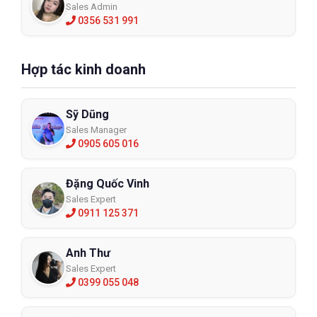
Sales Admin
0356 531 991
Hợp tác kinh doanh
Sỹ Dũng
Sales Manager
0905 605 016
Đặng Quốc Vinh
Sales Expert
0911 125 371
Anh Thư
Sales Expert
0399 055 048