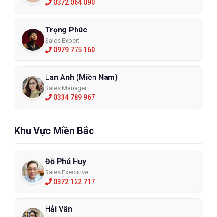
0372 064 090
Trọng Phúc
Sales Expert
0979 775 160
Giày bảo hộ Ziben ZB-251
ZB-251
Lan Anh (Miền Nam)
Sales Manager
XEM CHI TIẾT
0334 789 967
Khu Vực Miền Bắc
Đỗ Phú Huy
Sales Executive
0372 122 717
Hải Vân