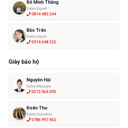
Đỗ Minh Thắng
Sales Expert
0814 485 244
Bảo Trân
Sales Expert
0914 648 325
Giày bảo hộ
Nguyễn Hội
Sales Manager
0372 064 090
Đoàn Thư
Sales Executive
0786 997 462