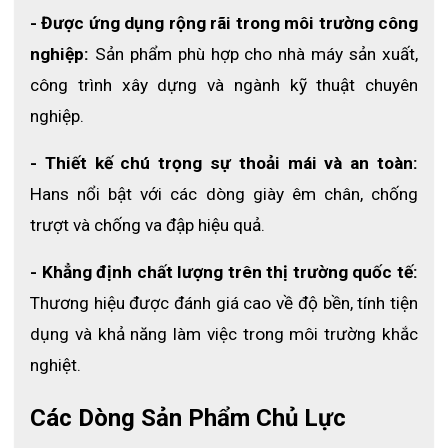
- Được ứng dụng rộng rãi trong môi trường công 
Phần mũi giày được trang bị chất liệu thép rất cứng, có 
khả năng chống chịu va đập mạnh rất tốt nhằm bảo vệ 
nghiệp:
 Sản phẩm phù hợp cho nhà máy sản xuất, 
đôi chân khỏi những nguy hiểm. Bên cạnh đó, tấm lót 
công trình xây dựng và ngành kỹ thuật chuyên 
giày cũng được làm từ thép giúp ngăn cản những vật 
nghiệp.
nhọn đâm xuyên, làm tổn thương tới đôi chân.
- Thiết kế chú trọng sự thoải mái và an toàn:
2.3 Đế cao su đa tính năng: 
Hans nổi bật với các dòng giày êm chân, chống 
Phần đế giày bảo hộ được làm từ chất liệu cao su kết 
trượt và chống va đập hiệu quả.
hợp Phylon và TPU. Chất liệu này rất nhẹ, có khả năng 
chống trơn trượt, chống hóa chất, cách điện tốt và có 
độ bám dính rất cao. Ngoài ra còn có khả năng chống 
- Khẳng định chất lượng trên thị trường quốc tế:
sốc hiệu quả.
Thương hiệu được đánh giá cao về độ bền, tính tiện 
dụng và khả năng làm việc trong môi trường khắc 
2.4 Tiện lợi và êm ái: 
nghiệt.
Một đôi giày bảo hộ thì không thể thiếu miếng lót giày 
êm ái. Đây là vật sẽ làm cho đôi chân của bạn trở nên 
Các Dòng Sản Phẩm Chủ Lực
thoải mái sau thời gian đi giày dài ngày.