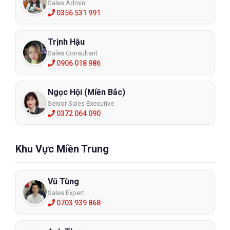
Sales Admin
0356 531 991
Trịnh Hậu
Sales Consultant
0906 018 986
Ngọc Hội (Miền Bắc)
Senior Sales Executive
0372 064 090
Giày bảo hộ Ziben ZB-255
ZB-255
Khu Vực Miền Trung
XEM CHI TIẾT
Vũ Tùng
Sales Expert
0703 939 868
5. Địa chỉ mua Giày bảo hộ Ziben ZB-213 