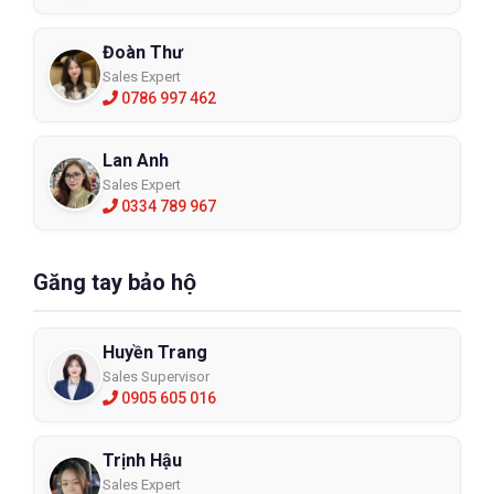
Đoàn Thư
Sales Expert
0786 997 462
Lan Anh
Sales Expert
0334 789 967
Găng tay bảo hộ
Huyền Trang
Sales Supervisor
0905 605 016
Trịnh Hậu
Sales Expert