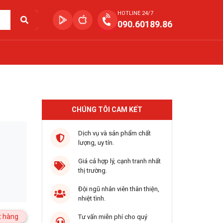
HOTLINE 24/7
090.60189.86
CHÚNG TÔI CAM KẾT
Dịch vụ và sản phẩm chất
lượng, uy tín.
Giá cả hợp lý, cạnh tranh nhất
thị trường.
Đội ngũ nhân viên thân thiện,
nhiệt tình.
 hàng
Tư vấn miễn phí cho quý