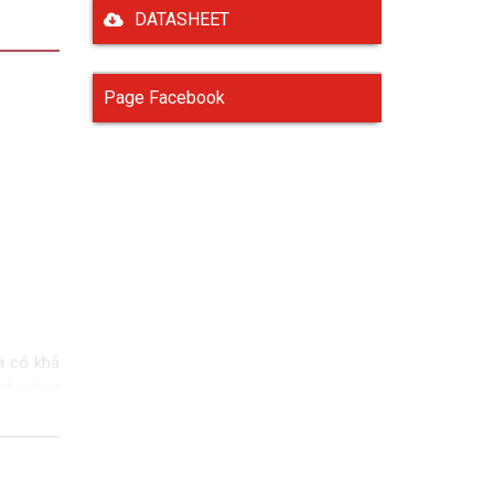
DATASHEET
Page Facebook
i có khả
 chịu hay
 nặng mà