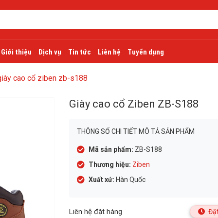
Giới thiệu
Dịch vụ
Tin tức
Liên hệ
Tuyển dụng
giày cao cổ ziben zb-s188
Giày cao cổ Ziben ZB-S188
THÔNG SỐ CHI TIẾT MÔ TẢ SẢN PHẨM
Mã sản phẩm:
ZB-S188
Thương hiệu:
Ziben
Xuất xứ:
Hàn Quốc
Liên hệ đặt hàng
Đặt