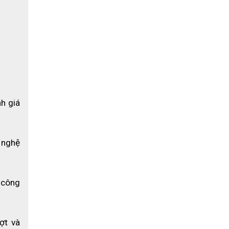
h giá 
nghệ 
công 
t và 