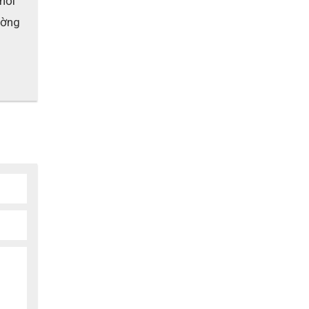
ổi 
ờng 