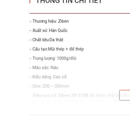
THÔNG TIN CHI TIẾT
- Thương hiệu: Ziben
- Xuất xứ: Hàn Quốc
- Chất liệu:Da thật
- Cấu tạo:Mũi thép + đế thép
- Trọng lượng: 1000g/đôi
- Màu sắc: Nâu
- Kiểu dáng: Cao cổ
- Size: 230 – 300mm
-
Giày cao cổ Ziben ZB-S188
đã dùng chất liệu là 
năng chống nước tốt. Đặc biệt, chất liệu da thật đã 
là kích ứng da.
- Mũi giày được làm từ chất liệu thép cacbon đặc bi
giày bảo hộ không bị biến dạng, bảo vệ cho đôi chân