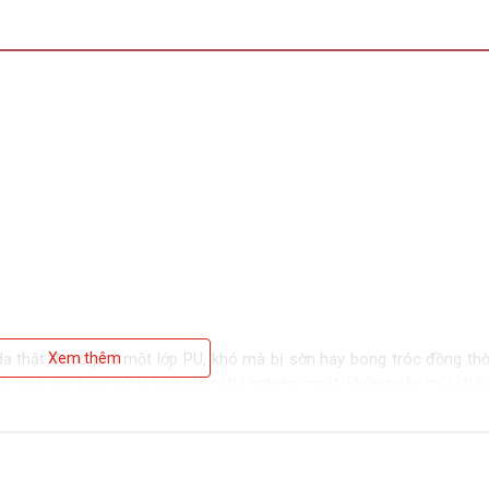
da thật được phủ một lớp PU, khó mà bị sờn hay bong tróc đồng thờ
Xem thêm
trải qua quy trình xử lý hóa chất khá nghiêm ngặt, không gây mùi khó
ệt. Chất liệu này sở hữu tính năng chống va đập mạnh từ khối lượng
 không xảy ra các tai nạn quá nguy hiểm.