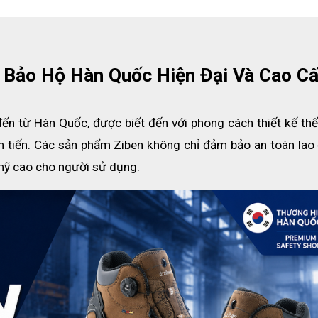
không bị phân hủy trong nhiều điều kiện môi trường khác nhau, đàn hồ
hả năng thấm hút mồ gấp 3 lần các loại chất liệu khác, mang đến 
ian dài
y Bảo Hộ Hàn Quốc Hiện Đại Và Cao C
c thoải mái khi sử dụng.
 trong mọi điều kiện lao động, mọi địa hình và mọi ngành nghề kh
đến từ Hàn Quốc, được biết đến với phong cách thiết kế thể
 trong các công trường xây dựng, nhà máy hóa chất, nhà máy kim k
 điều cực kỳ cần thiết.
n tiến. Các sản phẩm Ziben không chỉ đảm bảo an toàn lao 
mỹ cao cho người sử dụng.