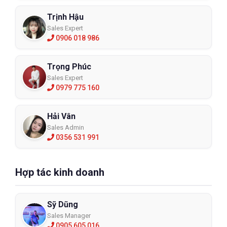
Trịnh Hậu
Sales Expert
0906 018 986
Trọng Phúc
Sales Expert
0979 775 160
Hải Vân
Sales Admin
0356 531 991
Hợp tác kinh doanh
Sỹ Dũng
Sales Manager
0905 605 016