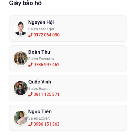
Giày bảo hộ
Nguyễn Hội
Sales Manager
0372 064 090
Đoàn Thư
Sales Executive
0786 997 462
Quốc Vinh
Sales Expert
0911 125 371
Ngọc Tiên
Sales Expert
0986 151 363