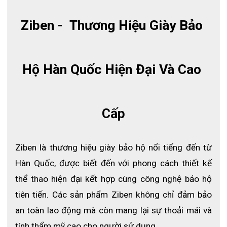
của hãng, được sử dụng rộng rãi trong các ngành nghề yêu cầu
tiêu chuẩn bảo hộ cao. Giày được thiết kế thời trang, bên bì, và
Ziben -  Thương Hiệu Giày Bảo 
tích hợp nhiều tính năng nổi bật.
Đặc điểm sản phẩm:
Màu sắc:
Nâu
Hộ Hàn Quốc Hiện Đại Và Cao 
Xuất xứ:
Thương hiệu Hàn Quốc, sản xuất tại Campuchia
Chất liệu:
PU tổng hợp kết hợp với lưới
Chất liệu đế:
Cao su kết hợp Phylon
Tính năng đặc biệt:
Thoáng khí, thoáng mồ hôi
Cấp
(
Ventilation
)
Bảo hành:
6 tháng
Xem thêm:
Giày bảo hộ thấp cổ kings KWS800
Ziben là thương hiệu giày bảo hộ nổi tiếng đến từ 
Hàn Quốc, được biết đến với phong cách thiết kế 
Chất liệu, tính năng nổi bật của giày bảo hộ Ziben ZB188
thể thao hiện đại kết hợp cùng công nghệ bảo hộ 
Tính năng nổi bật của giày bảo hộ Ziben ZB188
tiên tiến. Các sản phẩm Ziben không chỉ đảm bảo 
Công nghệ chống thấm SYMPATEX
- Đảm bảo giày chống
an toàn lao động mà còn mang lại sự thoải mái và 
nước hoàn toàn mà vẫn giữ được sự thoáng khí.
Hệ thống đế "ALL IN ONE OUTSOLE SYSTEM"
- Công nghệ
tính thẩm mỹ cao cho người sử dụng.