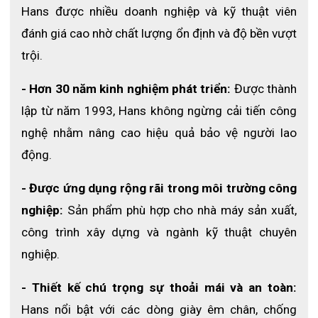
đối.
Hans được nhiều doanh nghiệp và kỹ thuật viên 
đánh giá cao nhờ chất lượng ổn định và độ bền vượt 
Xem thêm:
Hướng Dẫn Bảo Quản Giày Bảo Hộ Lao Động Đúng
trội.
Cách
- Hơn 30 năm kinh nghiệm phát triển:
 Được thành 
lập từ năm 1993, Hans không ngừng cải tiến công 
ĐỊA CHỈ CUNG CẤP GĂNG TAY THỰC PHẨM ĐA DỤNG
nghệ nhằm nâng cao hiệu quả bảo vệ người lao 
động.
UY TÍN
ECO3D SAFETY
hiện đang là địa chỉ cung cấp các loại găng
- Được ứng dụng rộng rãi trong môi trường công 
tay thực phẩm cũng như các loại găng tay chuyên dụng khác
nghiệp:
 Sản phẩm phù hợp cho nhà máy sản xuất, 
với mục đích bảo vệ tốt nhất cho đôi bàn tay người lao động.
công trình xây dựng và ngành kỹ thuật chuyên 
Hiện nay ECO3D vẫn đang nhập và phân phối những loại găng
nghiệp.
tay bảo hộ của những thương hiệu nổi tiếng như: Grippaz,
- Thiết kế chú trọng sự thoải mái và an toàn:
Honeywell, PPI.. với đầy đủ giấy tờ cũng như được kiểm định
đầy đủ về chất lượng sản phẩm.
Hans nổi bật với các dòng giày êm chân, chống 