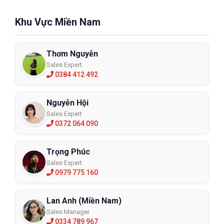
Khu Vực Miền Nam
Thơm Nguyễn
Sales Expert
0384 412 492
Nguyễn Hội
Sales Expert
0372 064 090
Trọng Phúc
Sales Expert
0979 775 160
Lan Anh (Miền Nam)
Sales Manager
0334 789 967