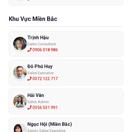
Khu Vực Miền Bắc
Trịnh Hậu
Sales Consultant
0906 018 986
Đỗ Phú Huy
Sales Executive
0372 122 717
Hải Vân
Sales Admin
0356 531 991
Ngọc Hội (Miền Bắc)
Senior Sales Executive