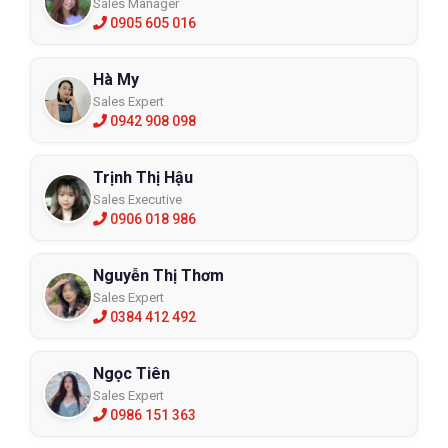
Sales Manager
0905 605 016
Hà My
Sales Expert
0942 908 098
Trịnh Thị Hậu
Sales Executive
0906 018 986
Nguyễn Thị Thơm
Sales Expert
0384 412 492
Ngọc Tiên
Sales Expert
0986 151 363