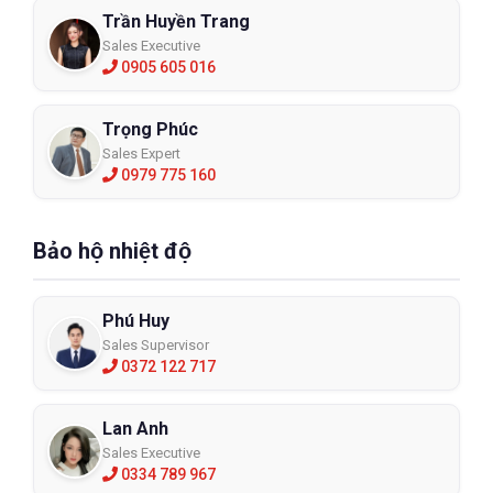
Trần Huyền Trang
Sales Executive
0905 605 016
Trọng Phúc
Sales Expert
0979 775 160
Bảo hộ nhiệt độ
Phú Huy
Sales Supervisor
0372 122 717
Lan Anh
Sales Executive
0334 789 967