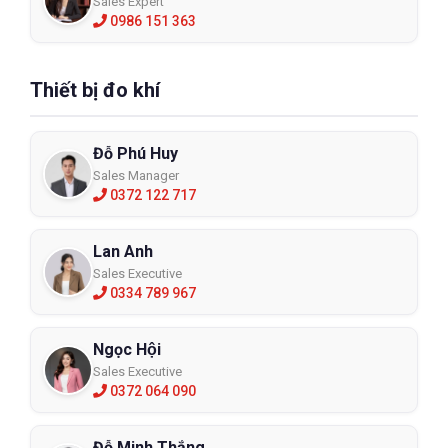
Sales Expert
0986 151 363
Thiết bị đo khí
Đỗ Phú Huy
Sales Manager
0372 122 717
Lan Anh
Sales Executive
0334 789 967
Ngọc Hội
Sales Executive
0372 064 090
Đỗ Minh Thắng