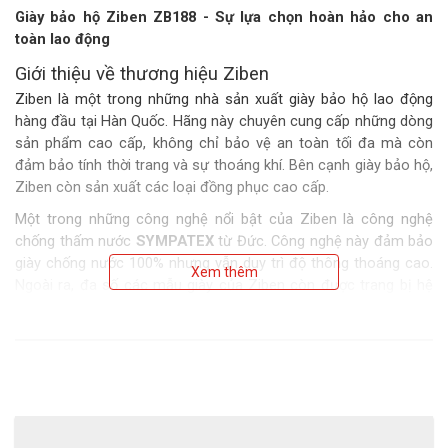
Giày bảo hộ Ziben ZB188 - Sự lựa chọn hoàn hảo cho an
toàn lao động
Giới thiệu về thương hiệu Ziben
Ziben là một trong những nhà sản xuất giày bảo hộ lao động
hàng đầu tại Hàn Quốc. Hãng này chuyên cung cấp những dòng
sản phẩm cao cấp, không chỉ bảo vệ an toàn tối đa mà còn
đảm bảo tính thời trang và sự thoáng khí. Bên cạnh giày bảo hộ,
Ziben còn sản xuất các loại đồng phục cao cấp.
Một trong những công nghệ nổi bật của Ziben là công nghệ
chống thấm nước
SYMPATEX
từ Đức. Công nghệ này đảm bảo
giày chống nước 100% nhưng vẫn duy trì độ thông thoáng cao.
Xem thêm
Ngoài ra, đa số các mẫu giày của Ziben còn được trang bị hệ
thống
khóa xoay tiện lợi
, giúp dễ dàng mang vào và tháo ra.
Giày bảo hộ Ziben ZB188
Thông tin về giày bảo hộ Ziben ZB188
Giày bảo hộ Ziben ZB188 thuộc phân khúc sản phẩm cao cấp