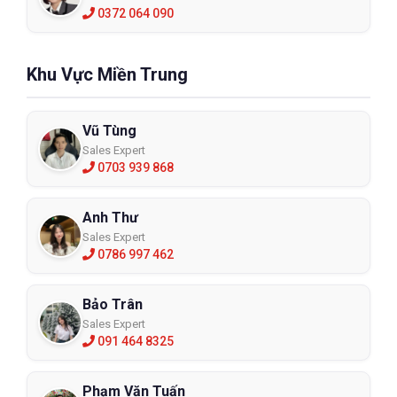
0372 064 090
Khu Vực Miền Trung
Vũ Tùng
Sales Expert
0703 939 868
Anh Thư
Sales Expert
0786 997 462
Bảo Trân
Sales Expert
091 464 8325
Phạm Văn Tuấn