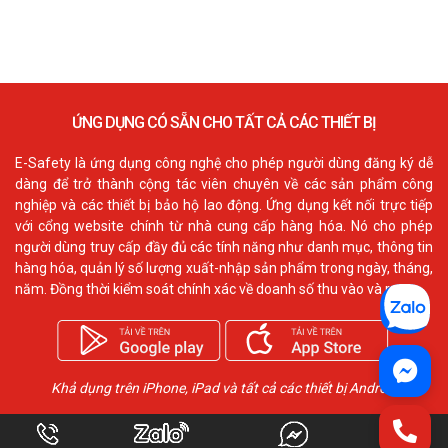
ỨNG DỤNG CÓ SẴN CHO TẤT CẢ CÁC THIẾT BỊ
E-Safety là ứng dụng công nghệ cho phép người dùng đăng ký dễ
dàng để trở thành cộng tác viên chuyên về các sản phẩm công
nghiệp và các thiết bị bảo hộ lao động. Ứng dụng kết nối trực tiếp
với cổng website chính từ nhà cung cấp hàng hóa. Nó cho phép
người dùng truy cấp đầy đủ các tính năng như danh mục, thông tin
hàng hóa, quản lý số lượng xuất-nhập sản phẩm trong ngày, tháng,
năm. Đồng thời kiểm soát chính xác về doanh số thu vào và ra.
Khả dụng trên iPhone, iPad và tất cả các thiết bị Android