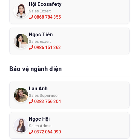
Hội Ecosafety
Sales Expert
0868 784 355
Ngọc Tiên
Sales Expert
0986 151 363
Bảo vệ ngành điện
Lan Anh
Sales Supervisor
0383 756 304
Ngọc Hội
Sales Admin
0372 064 090