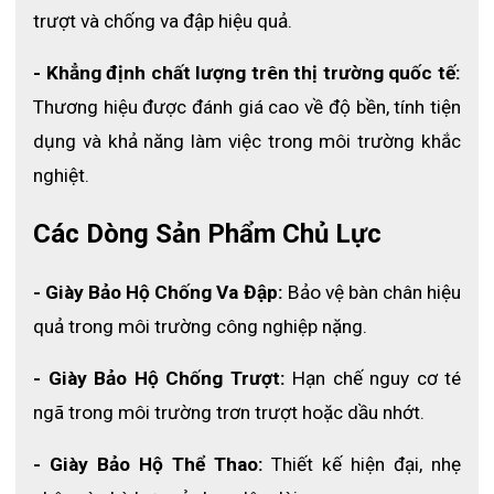
trượt và chống va đập hiệu quả.
CÔNG TY TNHH ECO3D
Với hệ thống kênh phân phối toàn quốc đến từ Hà Nội, TP. Hồ
- Khẳng định chất lượng trên thị trường quốc tế:
Chí Minh, Đà Nẵng. Kho bãi luôn có sẵn hàng nên Quý Khách
Thương hiệu được đánh giá cao về độ bền, tính tiện 
Hàng sẽ không cần phải lo về khoảng cách địa lý cũng như nhu
dụng và khả năng làm việc trong môi trường khắc 
cầu mua hàng của Quý khách sẽ luôn được giải quyết một cách
nghiệt.
tốt nhất
Các Dòng Sản Phẩm Chủ Lực
Chi nhánh:
https://eco3d.vn/he-thong-chi-nhanh
Điện thoại: 097 6363588
- Giày Bảo Hộ Chống Va Đập:
 Bảo vệ bàn chân hiệu 
quả trong môi trường công nghiệp nặng.
Email: Admin@eco3d.vn
Fanpage: https://www.facebook.com/BHLD.ECO3D/
- Giày Bảo Hộ Chống Trượt:
 Hạn chế nguy cơ té 
ngã trong môi trường trơn trượt hoặc dầu nhớt.
- Giày Bảo Hộ Thể Thao:
 Thiết kế hiện đại, nhẹ 